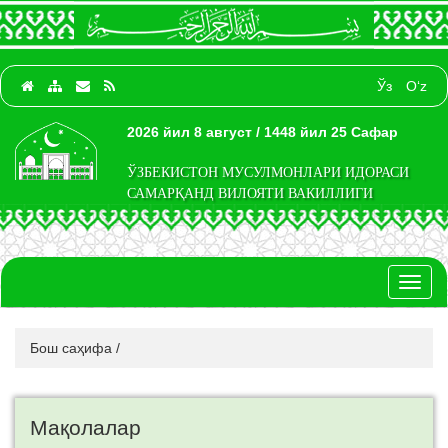
Ўз
O‘z
2026 йил 8 август / 1448 йил 25 Сафар
ЎЗБЕКИСТОН МУСУЛМОНЛАРИ ИДОРАСИ
САМАРҚАНД ВИЛОЯТИ ВАКИЛЛИГИ
Toggl
naviga
Бош саҳифа
/
Мақолалар