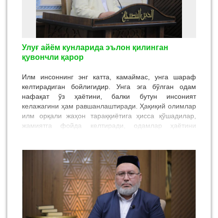
Улуғ айём кунларида эълон қилинган
қувончли қарор
Илм инсоннинг энг катта, камаймас, унга шараф
келтирадиган бойлигидир. Унга эга бўлган одам
нафақат ўз ҳаётини, балки бутун инсоният
келажагини ҳам равшанлаштиради. Ҳақиқий олимлар
илм орқали жаҳон тараққиётига ҳисса қўшадилар,
жамиятга фойда келтиради, одамлар ҳаётини
яхшилашга хизмат қилади. Тарихдаги улкан олимлар
– Имом Бухорий, Имом Термизий, Ибн Сино,
Беруний, Ал-Хоразмий каби алломаларимиз дунё
тамаддунига мислсиз ҳисса қўшган ана шундай
аждодларимиздан. Улар бизга қолдириб кетган илмий
меросни қадрлашга, келажак авлодларга етказишга
бўлган эътибор эса, кишини тўлқинлантиради.