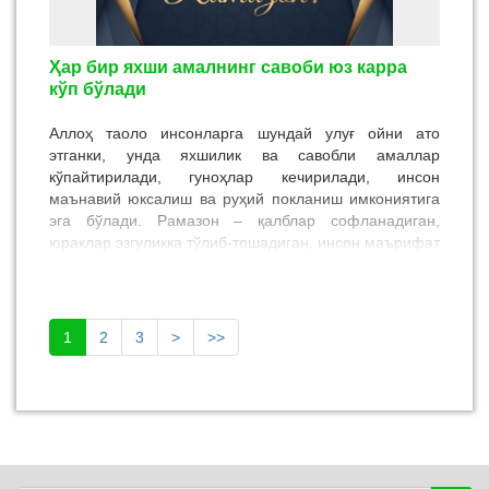
Ҳар бир яхши амалнинг савоби юз карра
кўп бўлади
Аллоҳ таоло инсонларга шундай улуғ ойни ато
этганки, унда яхшилик ва савобли амаллар
кўпайтирилади, гуноҳлар кечирилади, инсон
маънавий юксалиш ва руҳий покланиш имкониятига
эга бўлади. Рамазон – қалблар софланадиган,
юраклар эзгуликка тўлиб-тошадиган, инсон маърифат
ва тақвога эришадиган муборак ойдир. Бу ой ҳар бир
мусулмон учун Аллоҳга янада яқинлашиш ва ҳаётида
янги босқични бошлаш учун буюк имкониятдир.
1
2
3
>
>>