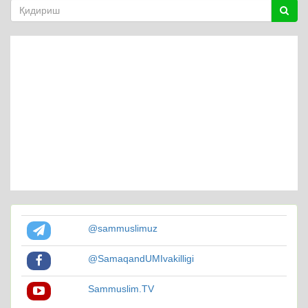
@sammuslimuz
@SamaqandUMIvakilligi
Sammuslim.TV