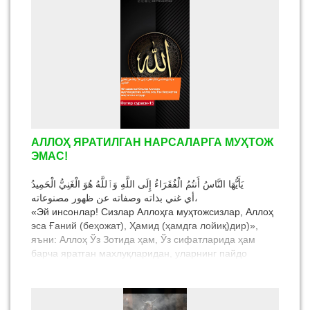
АЛЛОҲ ЯРАТИЛГАН НАРСАЛАРГА МУҲТОЖ
ЭМАС!
يَأَيُّهَا النَّاسُ أَنتُمُ الْفُقَرَاءُ إِلَى اللَّهِ وَٱللَّهُ هُوَ الْغَنِيُّ الْحَمِيدُ
أي غني بذاته وصفاته عن ظهور مصنوعاته،
«Эй инсонлар! Сизлар Аллоҳга муҳтожсизлар, Аллоҳ
эса Ғаний (беҳожат), Ҳамид (ҳамдга лойиқ)дир)»,
яъни: Аллоҳ Ўз Зотида ҳам, Ўз сифатларида ҳам
барча яратган махлуқларидан, уларнинг пайдо
бўлиши ва мавжудлигига муҳтож эмас.
Мулло Алиюл қорининг “Шарҳул Фиқҳил Акбар” 53-с.