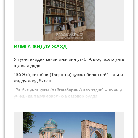
ИЛМГА ЖИДДУ-ЖАҲД
У туғилганидан кейин икки йил ўтиб, Аллоҳ таоло унга
шундай деди:
“Эй Яҳё, китобни (Тавротни) қувват билан ол!” – яъни
жидду-жаҳд билан.
“Ва биз унга ҳукм (пайғамбарлик) ато этдик” – яъни у
уч ёшида пайғамбарликка сазовор бўлди.
(Марям 12-оят)
Тафсири Жалолайн