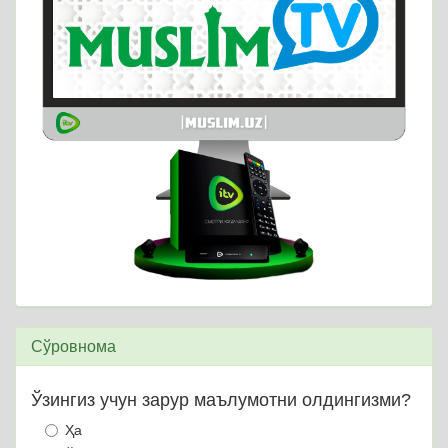
Сўровнома
Ўзингиз учун зарур маълумотни олдингизми?
Ҳа