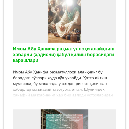
“Ҳа, мен билан ҳам. Лекин Аллоҳ менга ёрдам берди
ва у Исломни қабул қилди. Шунинг учун у менга
фақат яхшиликни буюради.”
Имом Абу Ҳанифа раҳматуллоҳи алайҳнинг
хабарни (ҳадисни) қабул қилиш борасидаги
қарашлари
Имом Абу Ҳанифа раҳматуллоҳи алайҳнинг бу
борадаги сўзлари жуда кўп учрайди. Ҳатто айтиш
мумкинки, бу масалада у зотдан ривоят қилинган
хабарлар маънавий тавотурга етган. Шунингдек,
ҳанафий мазҳабининг ҳар бир авлоди устозларидан
шу усулни ўрганиб келган, ва бу тартиб бизгача
узлуксиз етказилган.