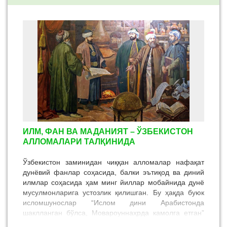
ИЛМ, ФАН ВА МАДАНИЯТ – ЎЗБЕКИСТОН
АЛЛОМАЛАРИ ТАЛҚИНИДА
Ўзбекистон заминидан чиққан алломалар нафақат
дунёвий фанлар соҳасида, балки эътиқод ва диний
илмлар соҳасида ҳам минг йиллар мобайнида дунё
мусулмонларига устозлик қилишган. Бу ҳақда буюк
исломшунослар “Ислом дини Арабистонда
шаклланган бўлса, Мовароуннаҳрда камолга етган”
деган фикрни айтишади. Ҳақиқатдан ҳам ҳадис