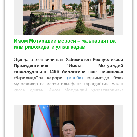
Имом Мотуридий мероси – маънавият ва
илм ривожидаги улкан қадам
Яқинда эълон қилинган
Ўзбекистон Республикаси
Президентининг “Имом Мотуридий
таваллудининг 1155 йиллигини кенг нишонлаш
тўғрисида”ги қарори
(манба)
юртимизда буюк
мутафаккир ва ислом илм-фани тараққиётига улкан
ҳисса қўшган Имом Мотуридий ҳазратларининг
илмий ва маънавий меросига бўлган юксак
эътиборнинг ёрқин ифодасидир.
Бу қарор нафақат Имом Мотуридийнинг ҳаёти ва
таълимотини янада чуқур ўрганишга, балки
мамлакатимизда
илм-маърифатни юксалтириш,
ислом қадриятларини асл ҳолатда тарғиб қилиш
ва соф ақийдавий йўналишни кенг ёйишда муҳим