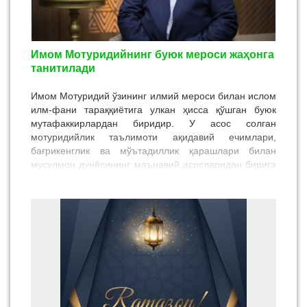
Имом Мотуридийнинг буюк мероси жаҳонга
танитилади
Имом Мотуридий ўзининг илмий мероси билан ислом
илм-фани тараққиётига улкан ҳисса қўшган буюк
мутафаккирлардан биридир. У асос солган
мотуридийлик таълимоти ақидавий ечимлари,
бағрикенглик ва мўътадиллик қарашлари билан
мусулмон дунёсининг маънавий асосларидан бирига
айланган. Шу маънода улуғ айём кунларида эълон
қилинган Президентимизнинг "Имом Мотуридий
таваллудининг 1155 йиллигини кенг нишонлаш
тўғрисида"ги қарори Имом Мотуридийнинг улкан
меросини жаҳонга танитишда катта аҳамият касб
этади.