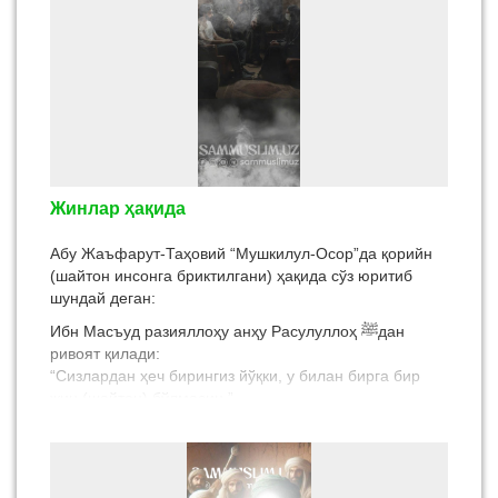
Жинлар ҳақида
Абу Жаъфарут-Таҳовий “Мушкилул-Осор”да қорийн
(шайтон инсонга бриктилгани) ҳақида сўз юритиб
шундай деган:
Ибн Масъуд разияллоҳу анҳу Расулуллоҳ ﷺдан
ривоят қилади:
“Сизлардан ҳеч бирингиз йўқки, у билан бирга бир
жин (шайтон) бўлмасин.”
Саҳобалар сўрадилар:
“Сиз билан ҳамми, эй Аллоҳнинг Расули?”
Расулуллоҳ ﷺ дедилар: