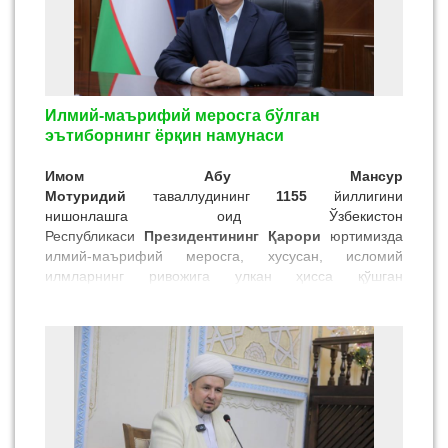
аҳамият касб этади.
Илмий-маърифий меросга бўлган
эътиборнинг ёрқин намунаси
Имом Абу Мансур
Мотуридий
таваллудининг
1155
йиллигини
нишонлашга оид Ўзбекистон
Республикаси
Президентининг Қарори
юртимизда
илмий-маърифий меросга, хусусан, исломий
илмларнинг ривожига улкан ҳисса қўшган
алломаларга бўлган эътиборнинг ёрқин
намунасидир. Бу қарор нафақат Имом Мотуридий
ибратли ҳаёт йўли ва мотуридийлик таълимотини
кенг ёйиш, балки диний бағрикенглик, мўътадиллик
ва маърифатга асосланган жамиятни
шакллантиришда улкан аҳамият касб этади.