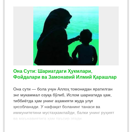
илмида пешқадам бўлган алломалар Имом Бухорий,
Имом Термизий, Имом Доримий, калом илмида
Имом Мотуридий, Абу Муин Насафий ва Иброҳим
Саффор Бухорий, тафсир ва Қуръон илмларида
Маҳмуд Замахшарий, Абул Баракот Насафий, Абу
Лайс Самарқандий каби етук алломалар ислом дини
тараққиётида, бу диндаги бағрикенглик,
инсонпарварлик, илмпарварлик ғояларини
ривожлантиришга катта ҳисса қўшиб, ислом динининг
маърифий йўналиши равнақида салмоқли ўрин
эгаллашган.
Она Сути: Шариатдаги Ҳукмлари,
Фойдалари ва Замонавий Илмий Қарашлар
Она сути — бола учун Аллоҳ томонидан яратилган
энг мукаммал озуқа бўлиб, Ислом шариатида ҳам,
тиббиётда ҳам унинг аҳамияти жуда улуғ
ҳисобланади. У нафақат боланинг танаси ва
иммунитетини мустаҳкамлайди, балки унинг руҳият
ва маънавиятига ҳам таъсир этади.
Ислом шариатида она сутининг қадри Қуръон
оятлари ва Пайғамбаримиз соллаллоҳу алайҳи