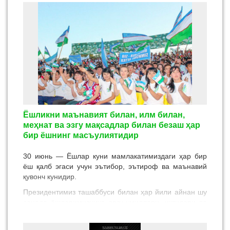
васаллам ҳадисларида очиқ баён қилинган.
Ёшликни маънавият билан, илм билан,
меҳнат ва эзгу мақсадлар билан безаш ҳар
бир ёшнинг масъулиятидир
30 июнь — Ёшлар куни мамлакатимиздаги ҳар бир
ёш қалб эгаси учун эътибор, эътироф ва маънавий
қувонч кунидир.
Президентимиз ташаббуси билан ҳар йили айнан шу
санада ёшларимизнинг орзу-умидлари, иқтидори ва
салоҳиятини қўллаб-қувватлашга қаратилган кенг
кўламли ислоҳотлар ҳаётга татбиқ этилмоқда.