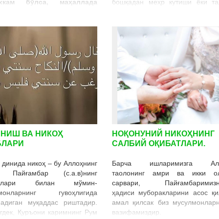
ахкам бўлса, маҳаллада
бошқадан меҳр кутиши ёки та
лик ва хотиржамликка
қилиши инсофдан эм
лади. Бинобарин, маҳалла-
Атрофидагиларга меҳр кўрсат
тинч булсагина давлатда
одам ҳам Раббисидан савоб ол
ишталик ва барқарорлик
ҳам бошқалар муҳаббат
 суради» деганлар.
қозонади. Мабодо, одам
ношукурлик қилиб, номуно
жавоб қайтарса ҳам, у ҳеч на
ютқазмайди. Чунки, ҳамма на
унинг ажру савоблари амал
китобига нақд бўлиб ёзилади. И
Аллоҳ ризоси учун бировла
меҳр-шафқат кўрсатади
бошқалардан шу муносаба
НИШ ВА НИКОҲ
НОҚОНУНИЙ НИКОҲНИНГ
кўради. Аллох таола бандалар
БЛАРИ
САЛБИЙ ОҚИБАТЛАРИ.
ўта меҳрибон. Бизни ҳам ра
шафқатли, меҳрибон бўли
 динида никоҳ – бу Аллоҳнинг
Барча ишларимизга Ал
буюради.
“Ким
(бир)
ҳас
, Пайғамбар (с.а.в)нинг
таолонинг амри ва икки о
(савобли иш)
қилса, унга
атлари билан мўмин-
сарвари, Пайғамбаримизн
баробар
(кўпайтириб ёзилур).
лмонларнинг гувоҳлигида
ҳадиси муборакларини асос қи
(бир)
ёмон
(гуноҳ иш)
қилса, ф
надиган муқаддас риштадир.
амал қилсак биз мусулмонларн
ўша
(гуноҳ)
миқдорида
(бир гун
гдек, Қуръони каримнинг Рум
вазифамиздир.
яраша)
жазоланур. Ула