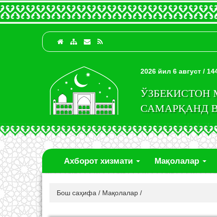
2026 йил 6 август / 1
ЎЗБЕКИСТОН
САМАРҚАНД 
Ахборот хизмати
Мақолалар
Бош саҳифа
/
Мақолалар
/