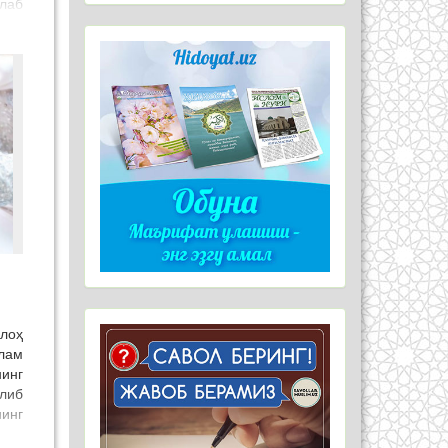
лаб
ас.
ган
ади,
ини
лар
сиб
рса
рса
лар
нсон
рга
 ва
тни
ига
ҳм-
шга
лоҳ
ана
лам
 ўн
инг
Ким
либ
ақат
инг
оҳга
рга