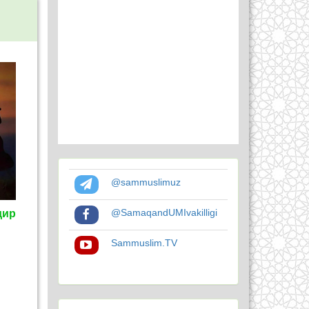
@sammuslimuz
@SamaqandUMIvakilligi
дир
Sammuslim.TV