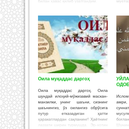
билан ҳавас қилиб узатгандим.
муст
Ҳозир ҳам ёмон эмас. Қизим
тинч
узатилгач, ҳижобга кирди. Уч нафар
эриши
фарзандлик бўлишди. Қайнона-
юрт 
қайнотаси билан яшашади. Менга
осой
ҳеч ҳам гап ташимаган шу пайтгача.
ҳукум
Кейинги пайтларда мазаси бўлмай,
тушкунликка тушиб, юраги
оғрийдиган бўлиб қолди. Охири
сўраб суриштириб билдимки, у ҳеч
ҳам кўчага чиқмас экан.
Оила муқаддас даргоҳ
УЙЛА
ОДО
Оила муқаддас даргоҳ. Оила
шундай илоҳий-мўжизавий маскан-
Ислом
манзилки, унинг шаъни, сизнинг
амри
шаънингиз, ўз оилангиз обрўсига
сунн
путур етказадиган ҳатти
мусу
ҳаракатлардан сақланинг! Ҳаётнинг
боғла
лаззати ширин турмушда. Эр-хотин
Шунин