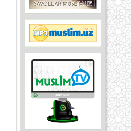
ўра
ъом
тта
ч ва
вий
сиз,
сдан