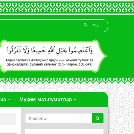
Ўз
O‘z
диа
Муҳим маълумотлар