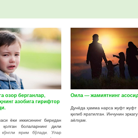
а озор берганлар,
Оила — жамиятнинг асоси
ҳнинг азобига гирифтор
ди.
Дунёда ҳамма нарса жуфт жуфт
қилиб яратилган. Инчунин эркагу
наси ёки иккисининг биридан
аёлҳам.
 қолган болаларнинг дили
, кўнгли ярим бўлади. Улар