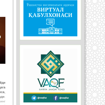
ейди
ага
рса,
ди.
инг