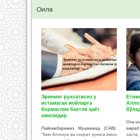
Оила
Эрининг рухсатисиз у
Етимг
истамаган жойларга
Алло
бормаслик бахтли ҳаёт
бўла
омилидир
Ота-о
Пайғамбаримиз Муҳаммад (САВ):
ажраб
“Ким Аллоҳга ва охират кунига имон
хаста