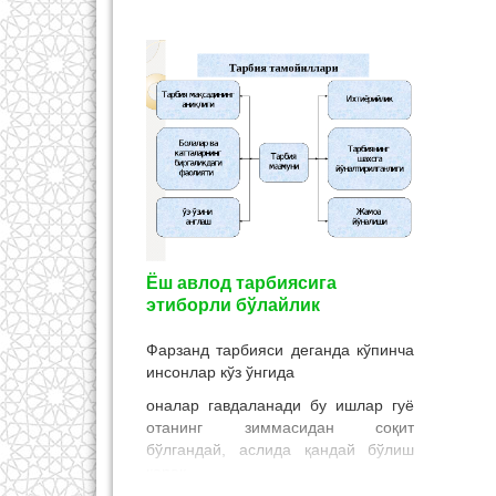
иноқ , бир-бирига меҳр-оқибатли
сура
бўлишса бу бахтдир. Зеро , замин
алома
яхши бўлса ниҳол бешикаст ўсади.
(Наф
Оилавий бахт сизники, унинг
тас
қадрига етинг.
ўзлар
ўртан
пайдо
тафак
алома
қилад
(с.а
сунн
сунна
Ёш авлод тарбиясига
эмас»
этиборли бўлайлик
бошқа
кўпай
Фарзанд тарбияси деганда кўпинча
(р.а) 
инсонлар кўз ўнгида
нар
оналар гавдаланади бу ишлар гуё
сунна
отанинг зиммасидан соқит
сепм
бўлгандай, аслида қандай бўлиш
дедил
керак.
а.с.да
бўлга