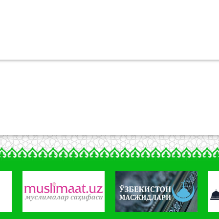
тидир.