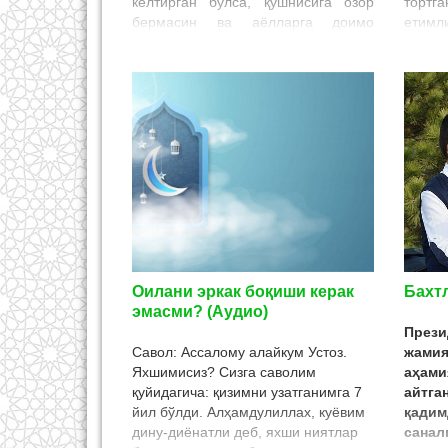
келтирган бўлса, қўшнисига озор
торт
бермасин ва аёлларга доимо
ети
яхшилик қилинг! Чунки улар
ўтказ
қовурғадан яратилгандирлар.
олади
Албатта, қовурғанинг энг эгри жойи
улғай
юқори қисмидир. Агар уни
тушу
тўғирлайман деб уринсанг,
Етимн
синдирасан. Агар уни тек қўйсанг,
оғрит
эгрилигича қолур. Бас, аёлларга
катта
доимо яхшилик қилинг”, дедилар.
карим
били
қорни
мазму
онал
яримк
Оилани эркак боқиши керак
Бахт
қатт
эмасми? (Аудио)
яхшил
Пре
ваъда
Савол: Ассалому алайкум Устоз.
жам
Яхшимисиз? Сизга саволим
аҳа
қуйидагича: қизимни узатганимга 7
айтга
йил бўлди. Алҳамдулиллах, куёвим
қадим
дину-диёнатли деб, яхши ниятлар
санал