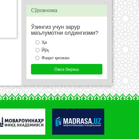
Сўровнома
Ўзингиз учун зарур
маълумотни олдингизми?
Ҳа
Йўқ
Фақат қисман