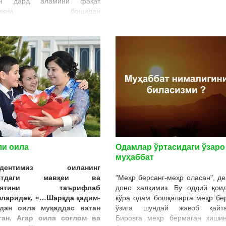
ган дард аламини фақат
мликни бошидан
ганларгина тўлиқ ҳис қила
. Ота-онасининг бағрида
ганлар эса етимнинг ҳолини
нишлари амри маҳол.
инг шундоғам вайрон дилини
иш, қалбига озор бериш жуда
 гуноҳ саналади. Қуръони
да етимнинг молини еганлар
б қўйсинки, аслида улар
га олов ейишмоқда, деган
нда оят бор. Шариатимиз ота-
аридан ажраб қолган
ўнгил етимлар манфаатини
ли оила
Одамлар ўртасидаги ўзаро
иқ ҳимоя қилади, уларга
муҳаббат
ик қилганларга катта-катта
зидентимиз оиланинг
лар беради.
иятдаги мавқеи ва
"Меҳр берсанг-меҳр оласан", д
миятини таърифлаб
доно халқимиз. Бу оддий қоид
нларидек, «…Шарқда қадим-
кўра одам бошқаларга меҳр бе
дан оила муқаддас ватан
ўзига шундай жавоб қайта
ган. Агар оила соғлом ва
Бировга меҳр бермаган кишин