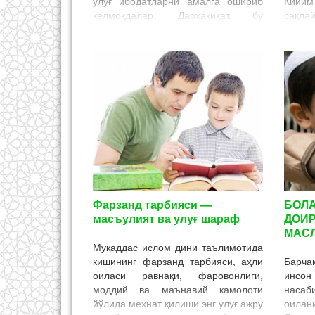
улуғ ибодатларни амалга ошириб
Кийим
келмоқдалар. Дарҳақиқат, бу
сақла
ибодатлар – ҳам жисмоний, ҳам
ва ки
молиявий ибодат бўлиб, кишилар
қилади
уй-жойи, мол-дунёси, оиласини
“Аврат
маълум бир муддатга тарк қилиб,
қадри
Аллоҳнинг ҳузурига азиз меҳмон
учун
бўлиш учун қилинадиган сафардир.
аъзо
У ерда бой-бадавлат, қамбағал,
танас
миллати, жинси, ранги, тили, ирқи,
намо
дунёвий мақомидан қатъий назар,
қилин
барча зиёратчилар бир xил
бўлган
кийимда, бир ҳил ҳолатда ибодат
қиладилар. Чунки Аллоҳ ҳузурида
ҳамма баробардир.
Фарзанд тарбияси —
БОЛ
масъулият ва улуғ шараф
ДОИ
МАС
Муқаддас ислом дини таълимотида
кишининг фарзанд тарбияси, аҳли
Барча
оиласи равнақи, фаровонлиги,
инсон
моддий ва маънавий камолоти
наса
йўлида меҳнат қилиши энг улуғ ажру
оилан