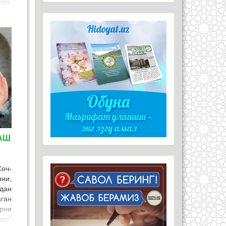
тил,
ҳш,
из,
шаш
рни
ирни
йбат
тни
инг
лган
инг
мат
АШ
оч-
ни,
дан
ган
рни
ир”