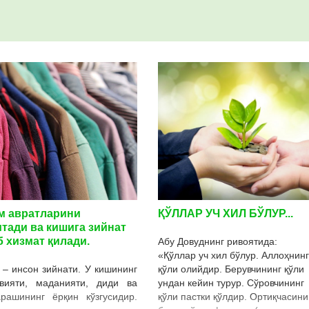
м авратларини
ҚЎЛЛАР УЧ ХИЛ БЎЛУР...
итади ва кишига зийнат
 хизмат қилади.
Абу Довуднинг ривоятида:
«Қўллар уч хил бўлур. Аллоҳнинг
 – инсон зийнати. У кишининг
қўли олийдир. Берувчининг қўли
вияти, маданияти, диди ва
ундан кейин турур. Сўровчининг
арашининг ёрқин кўзгусидир.
қўли пастки қўлдир. Ортиқчасини