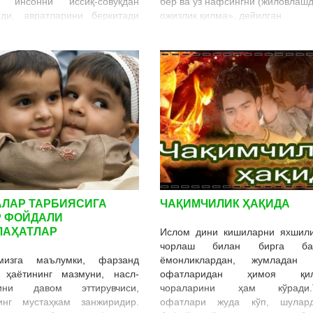
 инсонни иссиқ-совуқдан
бер ва ўз нафсингни (жиловлашд
йди, авратларини беркитади
ожизлик қилма», дейилган.
шига зийнат бўлиб хизмат
.
” сўзи арабча бўлиб, инсон ўз
 ва ҳаёсини асраб қолиши
 баданининг бекитадиган
ларини англатади. Инсон
ининг кўздан яширилиши ва
зда ёпиқ туриши фарз
ган, кўрсатиш ва қараш ҳаром
 қисми – авратдир.
АЛАР ТАРБИЯСИГА
ЧАҚИМЧИЛИК ҲАҚИДА
Р ФОЙДАЛИ
ЛАҲАТЛАР
Ислом дини кишиларни яхшили
чорлаш билан бирга ба
мизга маълумки, фарзанд
ёмонликлардан, жумладан 
 ҳаётининг мазмуни, насл-
офатларидан ҳимоя қи
бини давом эттирувчиси,
чораларини ҳам кўради.
инг мустаҳкам занжиридир.
офатлари жуда кўп, шулард