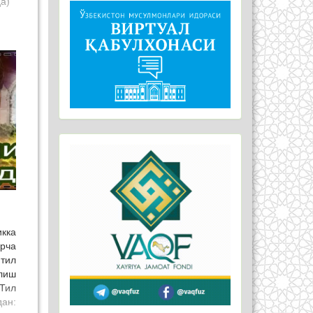
а)
кка
рча
тил
лиш
Тил
ан: