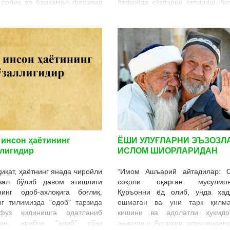
 солиҳ ва баркамол фарзанд
бефойда сўзларни гапириш, бо
анинг бахт-иқболи, икки дунё
гуноҳ ишларни сўзлаш, фа
тига етиштирувчи дилбанди.
сўкиш, одобсиз, ахлоқс
ндлар «Жаннат райҳонлари»
чақимчилик ва шунга ўх
авсифланиши бежиз эмас.
сўзларни айтиш, ўзгала
у одобли, яхши фазилатлар
мазаҳлаш ва устидан кулиш, с
и бўлгандагина ота-онасига
ошкор қилиш, ёлғон сўзлаш, ғи
ат ва бахт-хурсандчилик
ва бошқалар. Хуллас, рўйха
ради. Оила қуриш ва солиҳ
давом эттириш мумкин. Буларн
ндлар кўришни орзу қилмаган
ҳаммаси қораланган ва қайтари
бўлмаса керак.
амаллардир. Чунки бу сўзларн
замирида ёмонлик ва мало
бор.
 инсон ҳаётининг
ЁШИ УЛУҒЛАРНИ ЭЪЗОЗЛ
ллигидир
ИСЛОМ ШИОРЛАРИДАН
иқат, ҳаётнинг янада чиройли
“Имом Ашъарий айтадилар: С
зал бўлиб давом этишлиги
соқоли оқарган мусулмон
нинг одоб-ахлоқига боғлиқ.
Қуръонни ёд олиб, унда ҳад
нг тилимизда "одоб" тарзида
ошмаган ва уни тарк қилма
фуз қилинишга одатланиб
кишини ва адолатли ҳукмдо
ган, арабча "адаб" сўзи
эъзозлаш Аллоҳни улуғлашданд