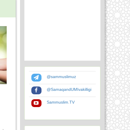
@sammuslimuz
@SamaqandUMIvakilligi
Sammuslim.TV