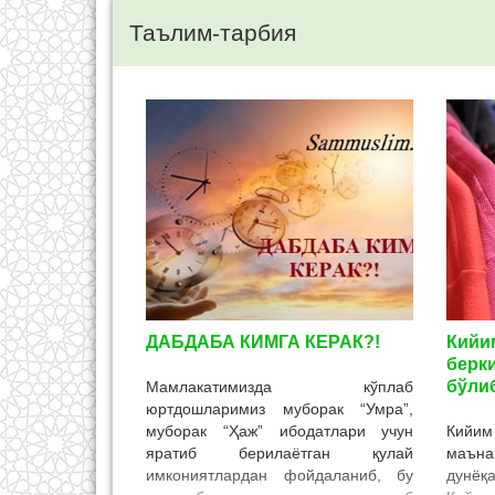
Таълим-тарбия
ДАБДАБА КИМГА КЕРАК?!
Кийи
берк
бўлиб
Мамлакатимизда кўплаб
юртдошларимиз муборак “Умра”,
муборак “Ҳаж” ибодатлари учун
Кийим
яратиб берилаётган қулай
маъна
имкониятлардан фойдаланиб, бу
дунёқ