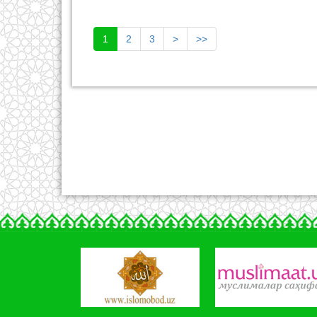
Уларни ҳал этиш янги ихтиро
этилган ускуналардан фойдаланиш
одобларига риоя этишимизга
1
2
3
>
>>
боғлиқ.