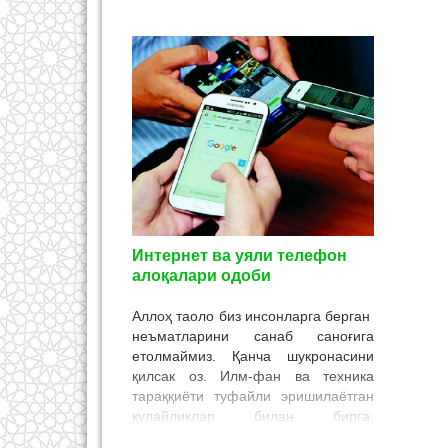
аслида
Маъ
яхшил
чақир
одамл
маьна
бўлга
Демак
Интернет ва уяли телефон
алоқалари одоби
Аллоҳ таоло биз инсонларга берган
неъматларини санаб саноғига
етолмаймиз. Қанча шукронасини
қилсак оз. Илм-фан ва техника
тараққиёти туфайли эришилаётган
қулайликлар билан бирга,
муаммолар ҳам пайдо бўлмоқда.