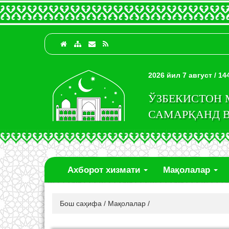
2026 йил 7 август / 1
ЎЗБЕКИСТОН
САМАРҚАНД 
Ахборот хизмати
Мақолалар
Бош саҳифа
/
Мақолалар
/