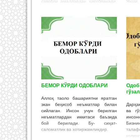
савобли амаллардан ҳисобланади.
Яхши,
Шунингдек, ўта муҳим амаллардан
ота-он
ҳисобланиб, масъулият ҳам
саода
юклайди. Фарзанд тарбияси билан
Фарза
шуғулланиш икки дунё саодатини
деб т
қўлга киритиш дея таълим беради.
Аммо 
соҳиб
раҳм
келти
фарза
инсон 
БЕМОР КЎРДИ ОДОБЛАРИ
Одоб
гўза
Аллоҳ таоло башариятни яратган
экан беҳисоб неъматлар билан
Дарҳақ
сийлаган. Инсон учун берилган
ва гў
неъматлардан иккитаси баъзида
инсон
бой берилади. Бу- сиҳат-
Бизни
саломатлик ва хотиржамликдир.
талаф
колин