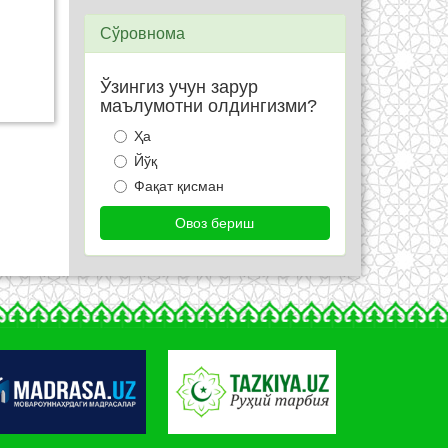
Сўровнома
Ўзингиз учун зарур
маълумотни олдингизми?
Ҳа
Йўқ
Фақат қисман