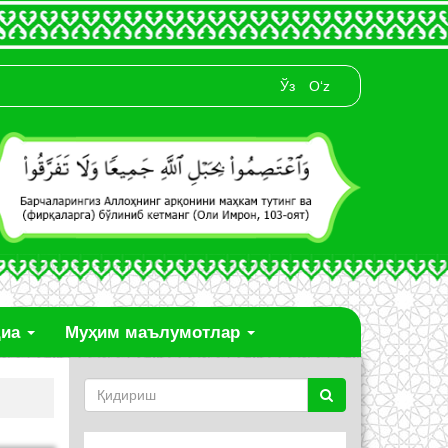
Ўз
O‘z
диа
Муҳим маълумотлар