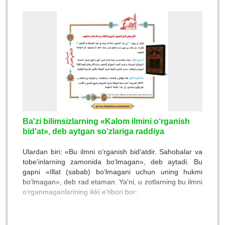
Ba'zi bilimsizlarning «Kalom ilmini o‘rganish
bid'at», deb aytgan so‘zlariga raddiya
Ulardan biri: «Bu ilmni o‘rganish bid'atdir. Sahobalar va
tobe'inlarning zamonida bo‘lmagan», deb aytadi. Bu
gapni «Illat (sabab) bo‘lmagani uchun uning hukmi
bo‘lmagan», deb rad etaman. Ya'ni, u zotlarning bu ilmni
o‘rganmaganlarining ikki e'tibori bor: