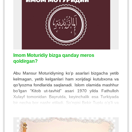
da'volaridan biri Alloh taologa makon nisbatini berish
bo‘lgan.
Imom Moturidiy bizga qanday meros
qoldirgan?
Abu Mansur Moturidiyning ko‘p asarlari bizgacha yetib
kelmagan, yetib kelganlari ham xorijdagi kutubxona va
qo‘lyozma fondlarida saqlanadi. Islom olamida mashhur
bo‘lgan “Kitob ut-tavhid” asari 1970 yilda Fathulloh
Xulayf tomonidan Bayrutda, keyinchalik esa Turkiyada
bir necha bor nashr etiladi. So‘ngisi Bekir Tuplu o‘g‘li va
Muhammad Aruchi kabi olimlar tomonidan 2003 yil
Anqarada chop etilgan.