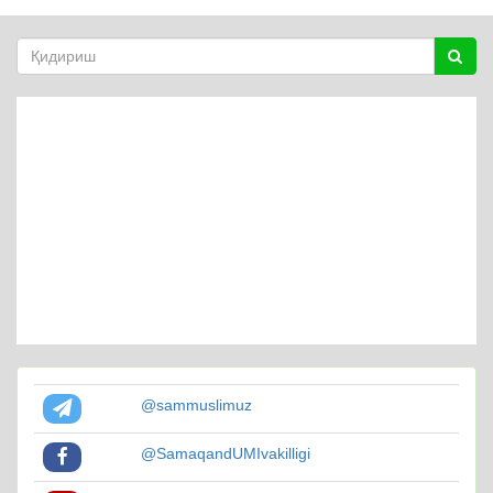
@sammuslimuz
@SamaqandUMIvakilligi