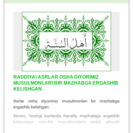
RADDIYA! ASRLAR OSHA DIYORIMIZ
MUSULMONLARI BIR MAZHABGA ERGASHIB
KELISHGAN
Asrlar osha diyorimiz musulmonlari bir mazhabga
ergashib kelishgan.
Ammo, hozirgi kunlarda hanafiy mazhabiga ergashib
kelayotgan sizu-biz musulmonlarni taqlid qiluvchi
gumrohlar deya ayblayotgan toifalar paydo bӯlishgan.