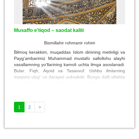
Musaffo e'tiqod – saodat kaliti
Bismillahir rohmanir rohim
Bilmoq kerakkim, muqaddas Islom dinining metinligi va
Payg‘ambarimiz Muhammad mustafo sallollohu alayhi
vasallamning yo‘llarining kamoli uchta ilmga asoslanadi.
Bular: Fiqh, Aqoid va Tasavvuf. Ushbu ilmlarning
maqomi ulug‘ va darajasi yuksakdir. Bunga dalil sifatida
Imom Muslim rahimahullohning hazrati Umar roziyallohu
anhudan rivoyat qilgan mashhur hadisni keltirishimiz
mumkin. Hazrati Umar roziyallohu anhu aytadilar:
1
2
>