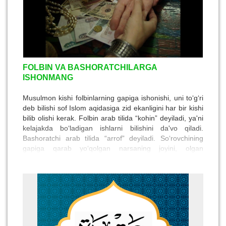
FOLBIN VA BASHORATCHILARGA
ISHONMANG
Musulmon kishi folbinlarning gapiga ishonishi, uni to‘g‘ri
deb bilishi sof Islom aqidasiga zid ekanligini har bir kishi
bilib olishi kerak. Folbin arab tilida “kohin” deyiladi, ya'ni
kelajakda bo‘ladigan ishlarni bilishini da'vo qiladi.
Bashoratchi arab tilida “arrof” deyiladi. So‘rovchining
gapiga qarab yo‘qolgan narsaning joyini, olgan
shaxsning ba'zi bir sifatlarini aytib berishini da'vo qiladi.
Abu Hurayra roziyallohu anhudan rivoyat qilingan
hadisda Payg‘ambarimiz sollalohu alayhi va sallam
shunday deganlar: “Kim folbinga borsa va uning aytgan
gapiga ishonsa Muhammad sollalohu alayhi vasallamga
nozil qilingan narsaga kofir bo‘libdi”. Imom Buxoriyning
“Sahih”larida Oisha roziyallohu anho onamizdan