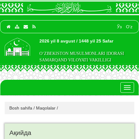
Ўз
O‘z
2026 yil 8 avgust / 1448 yil 25 Safar
O‘ZBEKISTON MUSULMONLARI IDORASI
SAMARQAND VILOYATI VAKILLIGI
Toggl
naviga
Bosh sahifa
/
Maqolalar
/
Ақийда