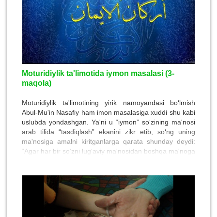
qudrati haqida alohida hikoyat keltirgan. Uning
“Nasihatnoma”si X asr Nasihatnomasining eng yaxshi
namunalaridan bo‘lib, kitobxonni ilm o‘rganishga, kasb
egallashga, yaxshi xulq egasi, insonparvar, shirinsuxan,
saxovatpesha bo‘lishga undaydi.
Moturidiylik ta'limotida iymon masalasi (3-
maqola)
Moturidiylik ta'limotining yirik namoyandasi bo‘lmish
Abul-Mu'in Nasafiy ham imon masalasiga xuddi shu kabi
uslubda yondashgan. Ya'ni u “iymon” so‘zining ma'nosi
arab tilida “tasdiqlash” ekanini zikr etib, so‘ng uning
ma'nosiga amalni kiritganlarga qarata shunday deydi:
“Agar har bir so‘zni lug‘aviy ma'nosidan boshqa ma'noga
naql etilaversa, unda Qur'on va sunnada ko‘p so‘zlarni
boshqa ma'nolarga naql etish mumkin bo‘lib, ma'nolar
buzilib ketardi”. Shuningdek, alloma “Bahrul-kalom”
nomli asarida amalning imon shartiga kirmasligiga
quyidagi “Ibrohim” surasi 31-oyatini dalil sifatida keltiradi: