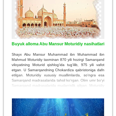
Buyuk alloma Abu Mansur Moturidiy nasihatlari
Shayx Abu Mansur Muhammad ibn Muhammad ibn
Mahmud Moturidiy taxminan 870 yili hozirgi Samarqand
viloyatining Moturid qishlog‘ida tug‘ilib, 975 yili vafot
etgan. U Samarqandning Chokardiza qabristoniga dafn
etilgan. Moturidiy xususiy muallimlarda, so‘ngra esa
Samarqand madrasalarida tahsil ko‘rgan. Olim umr bo‘yi
Samarqand madrasalarida mudarrislik qilgan. Moturidiy
“Kitob – at tavhid”, “Kitob al-usul”, “Ta'vilot al Qur'on”
(Qur'on tafsiri) cingari o‘nlab ilmiy-nazariy asarlar,
“Nasihatnoma” asarlar muallifidir. Buyuk olimning islom
ta'limoti sofligini asrashda xizmati katta. Navoiy
“Nasoyim-ul-muhabbat”da Moturidiyning ruhiy-ilohiy