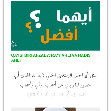
QAYSI BIRI AFZAL?: RA'Y AHLI VA HADIS
AHLI
سئل أبو الحسن الرستغفني الحنفي تلميذ علم الهدى أبي
منصور الماتريدي عن أصحاب الرأي وأصحاب
الحديث؛ أي الفريقين أفضل؟ فقال: