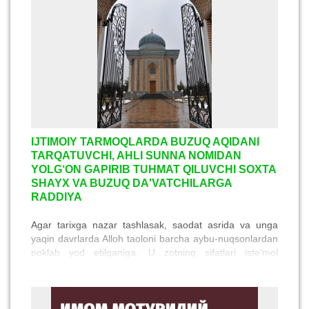
IJTIMOIY TARMOQLARDA BUZUQ AQIDANI
TARQATUVCHI, AHLI SUNNA NOMIDAN
YOLG‘ON GAPIRIB TUHMAT QILUVCHI SOXTA
SHAYX VA BUZUQ DA'VATCHILARGA
RADDIYA
Agar tarixga nazar tashlasak, saodat asrida va unga
yaqin davrlarda Alloh taoloni barcha aybu-nuqsonlardan
poklab yod etilganiga, U zotning sifatlari iste'mol
qilinganidan ortiq bahs qilinmaganiga guvoh bo‘lamiz.
Ammo, keyinchalik paydo bo‘lgan karromiya va
mushabbiha kabi firqalar Alloh taoloning sifatlari haqida
turli buzuq da'volarni ko‘tarib chiqishgan. Ularning buzuq