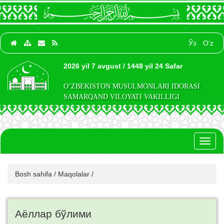
Ўз
O‘z
2026 yil 7 avgust / 1448 yil 24 Safar
O‘ZBEKISTON MUSULMONLARI IDORASI
SAMARQAND VILOYATI VAKILLIGI
Toggl
naviga
Bosh sahifa
/
Maqolalar
/
Аёллар бўлими