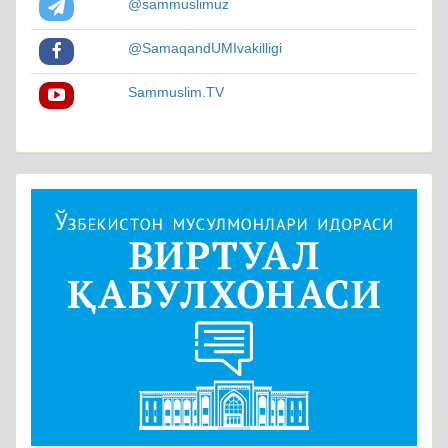
@sammuslimuz
@SamaqandUMIvakilligi
Sammuslim.TV