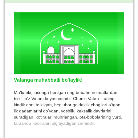
Vatanga muhabbatli bo‘laylik!
Ma'lumki, insonga berilgan eng bebaho ne'matlardan
biri – o‘z Vatanida yashashdir. Chunki Vatan – uning
kindik qoni to‘kilgan, beg‘ubor go‘daklik chog‘lari o‘tgan,
ilk qadamlarini qo‘ygan, yoshlik, keksalik davrlarini
suradigan, xotiralari muhrlangan, ota-bobolarining yurti,
farzandu nabiralari ulg‘ayadigan zamindir.