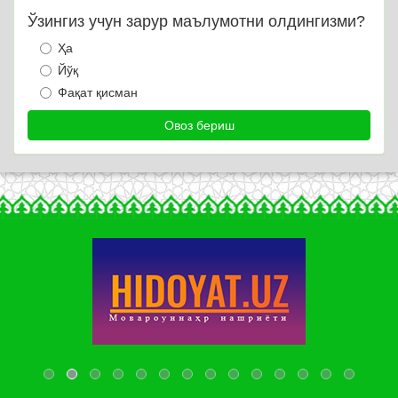
Ўзингиз учун зарур маълумотни олдингизми?
Ҳа
Йўқ
Фақат қисман