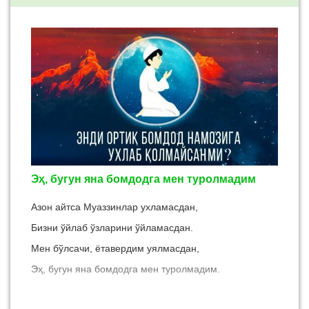
Эҳ, бугун яна бомдодга мен туролмадим
Азон айтса Муаззинлар ухламасдан,
Бизни ўйлаб ўзларини ўйламасдан.
Мен бўлсачи, ётавердим уялмасдан,
Эҳ, бугун яна бомдодга мен туролмадим.