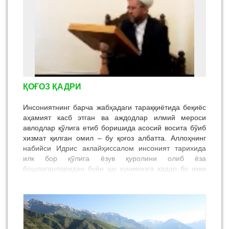
Гўё мени чорлаб қоқади, қанот.
Сенинг ёдинг бунча хушбўй эй Раббим,
Хушбахт кунлар завқин солар дилимга.
Шунданми энг ғамгин лаҳзаларимда
ҚОҒОЗ ҚАДРИ
Фақат Сенинг исминг келар тилимга.
Инсониятнинг барча жабҳадаги тараққиётида беқиёс
Шукр, кўзларимда ёришмоқда тонг,
аҳамият касб этган ва аждодлар илмий мероси
авлодлар қўлига етиб боришида асосий восита бўиб
Шафақлар пойлайди дардчил жисмимни.
хизмат қилган омил – бу қоғоз албатта. Аллоҳнинг
Бу мунаввар тонгда яна энтикиб-
набийси Идрис аклайҳиссалом инсоният тарихида
илк бор қўлига ёзув қуролини олиб ёза
Гулдай ҳидлаяпман хушбўй исмингни...
бошлаганларидан буён шу кунимизга қадар бу икки
неъмат – қалам ва қоғоз воситасида инсоният учун
мисли кўрилмаган улкан маънавий хазина юзага
келди.