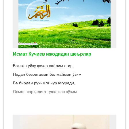
Исмат Кучиев ижодидан шеърлар
Баъзан уйқу қочар хаёлим оғир,
Недан безовтаман билмайман ўзим.
Ва бирдан руҳимга нур югуради,
Осмон сарҳадига тушаркан кўзим.
Ё Аллоҳ Сен борсан, безовта қалбга,
Сенинг ёдинг билан топаман нажот.
Ва, умид қушлари тўрт томонимда,