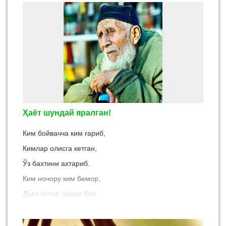
Ҳаёт шундай яралган!
Ким бойвачча ким ғариб,
Кимлар олисга кетган,
Ўз бахтини ахтариб.
Ким ночору ким бемор,
Даво истар дарди бор.