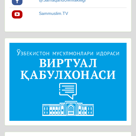
@SamaqandUMIvakilligi
Sammuslim.TV