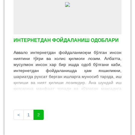
инсонларнинг зеҳн, юрак, мия фаолиятига қувват
бўлишини тиббиёт соҳаси ҳам тасдиқлаган.
ИНТЕРНЕТДАН ФОЙДАЛАНИШ ОДОБЛАРИ
Аввало интернетдан фойдаланмоқчи бўлган инсон
ниятини тўғри ва холис қилмоғи лозим. Албатта,
мусулмон инсон хар бир ишда одоб бўлгани каби,
интернетдан фойдаланишда ҳам яхшиликни,
шариатда рухсат берган ишларга муносиб тарзда, иш
қилиши ва ният қилиши лозимдир. Ана шундай иш
қилсагина манфаат топади ва кўзлаган мақсадига
ҳам эришади.
<
1
2