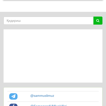
@sammuslimuz