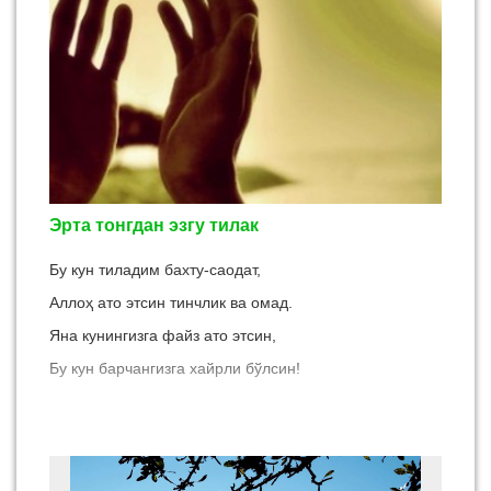
Эрта тонгдан эзгу тилак
Бу кун тиладим бахту-саодат,
Аллоҳ ато этсин тинчлик ва омад.
Яна кунингизга файз ато этсин,
Бу кун барчангизга хайрли бўлсин!