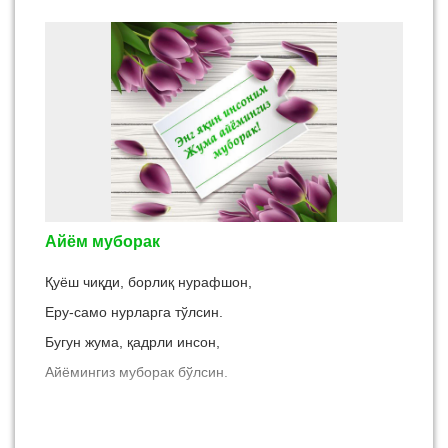
Айём муборак
Қуёш чиқди, борлиқ нурафшон,
Еру-само нурларга тўлсин.
Бугун жума, қадрли инсон,
Айёмингиз муборак бўлсин.