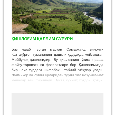
ҚИШЛОҒИМ ҚАЛБИМ СУРУРИ
Биз яшаб турган маскан Самарқанд вилояти
Каттақўрғон туманининг даштли ҳудудида жойлашган
Мойбулоқ қишлоғидир. Бу қишлоқнинг ўзига яраша
файзу-таровати ва фазилатлари бор. Қишлоғимизда
бир неча турдаги шифобахш табиий гиёҳлар ўсади.
Лалмикор ва сувли ерларидан турли хил нозу-неъмат
мевалар етиштирилади. Нўхат, кунжит, буғдой, қовун,
тарвуз, узум дейисизми, уларнинг таъми ўзгача.
Мойбулоқнинг майизи дунёга машҳур. Айниқса “кўк”,
“ош майиз”, “қора майиз”, “сояки”, “кунаки”, “илма
сояки”, “илма кунаки” каби бир неча турдаги
майизларнинг тайёрланиш усулларини маҳаллий
аҳоли маҳорат билан амалга оширади. Қора майиз