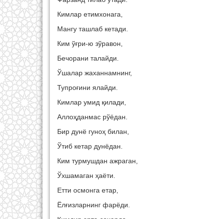
Кимлар етимхонага,
Мангу ташлаб кетади.
Ким ўғри-ю зўравон,
Бечорани талайди.
Ўшалар жаханнамнинг,
Тупроғини ялайди.
Кимлар умид қилади,
Аллоҳданмас рўёдан.
Бир дунё гуноҳ билан,
Ўтиб кетар дунёдан.
Ким турмушдан ажраган,
Ўхшамаган ҳаёти.
Етти осмонга етар,
Ёлғизларнинг фарёди.