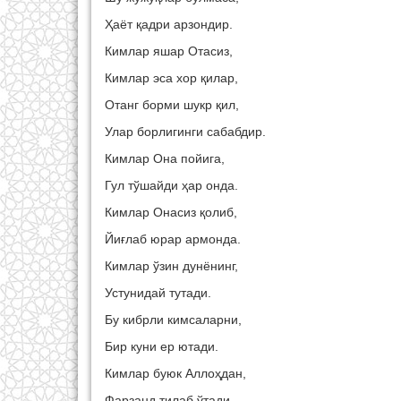
Ҳаёт қадри арзондир.
Кимлар яшар Отасиз,
Кимлар эса хор қилар,
Отанг борми шукр қил,
Улар борлигинги сабабдир.
Кимлар Она пойига,
Гул тўшайди ҳар онда.
Кимлар Онасиз қолиб,
Йиғлаб юрар армонда.
Кимлар ўзин дунёнинг,
Устунидай тутади.
Бу кибрли кимсаларни,
Бир куни ер ютади.
Кимлар буюк Аллоҳдан,
Фарзанд тилаб ўтади.