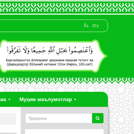
Ўз
O‘z
диа
Муҳим маълумотлар