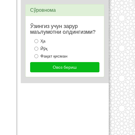
Сўровнома
Ўзингиз учун зарур
маълумотни олдингизми?
Ҳа
Йўқ
Фақат қисман