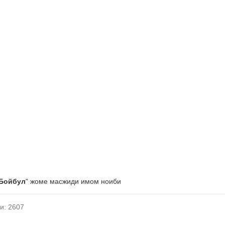
Бойбул
" жоме масжиди имом ноиби
и: 2607