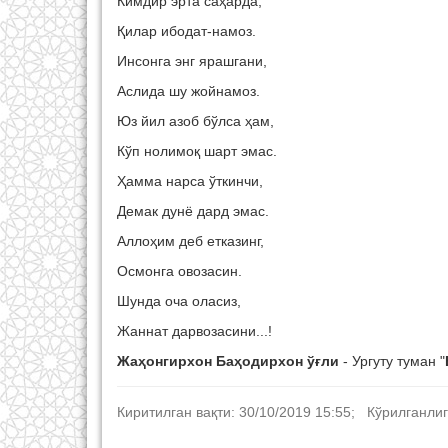
Кимдир эрта саҳарда,
Қилар ибодат-намоз.
Инсонга энг ярашгани,
Аслида шу жойнамоз.
Юз йил азоб бўлса ҳам,
Кўп нолимоқ шарт эмас.
Ҳамма нарса ўткинчи,
Демак дунё дард эмас.
Аллоҳим деб етказинг,
Осмонга овозасин.
Шунда оча оласиз,
Жаннат дарвозасини...!
Жаҳонгирхон Баҳодирхон ўғли
- Ургуту туман "
Киритилган вақти: 30/10/2019 15:55; Кўрилганлиг