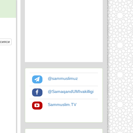
сияси
@sammuslimuz
@SamaqandUMIvakilligi
Sammuslim.TV