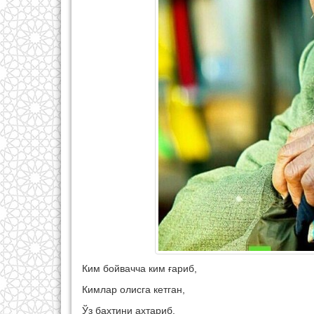
Ким бойвачча ким ғариб,
Кимлар олисга кетган,
Ўз бахтини ахтариб.