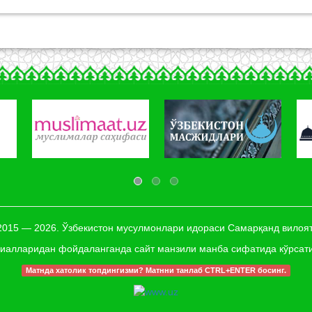
 2015 — 2026. Ўзбекистон мусулмонлари идораси Самарқанд вилоят
иалларидан фойдаланганда сайт манзили манба сифатида кўрсат
Матнда хатолик топдингизми? Матнни танлаб CTRL+ENTER босинг.