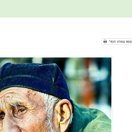
Чоп этиш вер