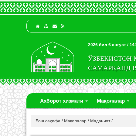
2026 йил 6 август / 1
ЎЗБЕКИСТОН
САМАРҚАНД 
Ахборот хизмати
Мақолалар
Бош саҳифа
/
Мақолалар
/
Маданият
/