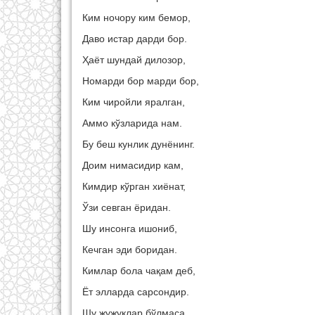
Ким ночору ким бемор,
Даво истар дарди бор.
Ҳаёт шундай дилозор,
Номарди бор марди бор,
Ким чиройли яралган,
Аммо кўзларида нам.
Бу беш кунлик дунёнинг.
Доим нимасидир кам,
Кимдир кўрган хиёнат,
Ўзи севган ёридан.
Шу инсонга ишониб,
Кечган эди боридан.
Кимлар бола чақам деб,
Ёт элларда сарсондир.
Шу жужуқлар бўлмаса,