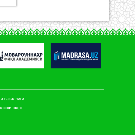
и вакиллиги.
илиши шарт.