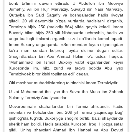
borib ta'limini davom ettiradi. U Abdulloh ibn Muoviya
Jumahiy, Ali ibn Hujr Marvaziy, Suvayd ibn Nasr Marvaziy,
Qutayba ibn Said Saqafiy va boshqalardan hadis rivoyat
qiladi. 20 yil davomida o‘zga yurtlarda hadislarni o‘rganib,
Termizga hijriy 250 (melodiy 864) yilda qaytib keladi. Imom
Buxoriy bilan hijriy 250 yili Nishopurda uchrashib, hadis va
unga taalluqli ilmlarni o‘rganib, u zot qo‘llarida kamol topadi.
Imom Buxoriy unga qarata: «Sen mendan foyda olganingdan
ko‘ra men sendan ko‘proq foyda oldim» degan edilar.
Shogirdlaridan biri Abu Ahmad Hokim o‘z ustozi haqida:
“Muhammad ibn Ismoil Buxoriy vafot etganlaridan keyin
Xurosonda ilm, hifz, zuhd va taqvo bobida Abu Iyso
Termiziydek biror kishi topilmas edi” degan.
Olti mashhur muhaddislarning to‘rtinchisi Imom Termiziydir.
U zot Muhammad ibn Iyso ibn Savra ibn Muso ibn Zahhok
Sulamiy Termiziy Abu Iysodirlar.
Movarounnahr shaharlaridan biri Termiz ahlidandir. Hadis
imomlari va hofizlaridan biri. 209 yil Termiz yaqinidagi Bug‘
qishlog‘ida tug‘ildi. Buxoriyga shogird bo‘lib, ba'zi shayxlarida
sherik ham bo‘ldi. Hadis talabida Xuroson, Iroq, Hijozga safar
qildi. Uning shayxlari Ahmad ibn Hanbal va Abu Dovud