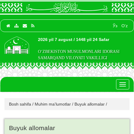
Ўз
O‘z
2026 yil 7 avgust / 1448 yil 24 Safar
O‘ZBEKISTON MUSULMONLARI IDORASI
SAMARQAND VILOYATI VAKILLIGI
Toggl
naviga
Bosh sahifa
/
Muhim ma'lumotlar
/
Buyuk allomalar
/
Buyuk allomalar