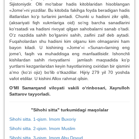
Sijistoniydir. Olti mo‘tabar hadis kitoblaridan hisoblangan
«Jome'»ni yozdilar. Bu kitobda fakihga foyda beradigan hadis
illatlaridan ko‘p turlarini jamladi. Chunki u hadisni zikr qilib,
(aksariyati fiqh xukmlariga oid) so‘ng barcha sanadlarini
ko‘rsatadi va hadisni rivoyat qilgan sahobalarni sanab o‘tadi.
O‘z nazdida sahih bo‘lganini sahih, zaifini zaif deb aytadi.
Fuqaholardan shu hadisni kim olganu kim olmaganini ham
bayon kiladi. U kishining «Jome'»i «Sunan»larning eng
jome'i, faqih va muhaddisga eng manfaatlisidir. Ishonchli
kishilardan sahih rivoyatlarni jamlash maqsadida ko‘p
yurtlarni kezganlaridan keyin hayotlarining oxiridan bir qismini
a'mo (ko‘zi ojiz) bo‘lib o‘tkazdilar. Hijriy 279 yil 70 yoshda
vafot etdilar. U kishini Allox rahmat qilsin.
O‘MI Samarqand viloyati vakili o‘rinbosari, Xayrulloh
Sattarov tayyorladi.
"Sihohi sitta" turkumidagi maqolalar
Sihohi sitta. 1-qism. Imom Buxoriy
Sihohi sitta. 2-qism. Imom Muslim
Sihohi sitta. 3-qism. Imom Abu Dovud