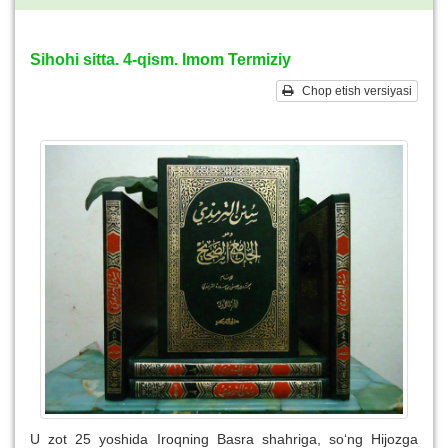
Sihohi sitta. 4-qism. Imom Termiziy
Chop etish versiyasi
U zot 25 yoshida Iroqning Basra shahriga, so‘ng Hijozga