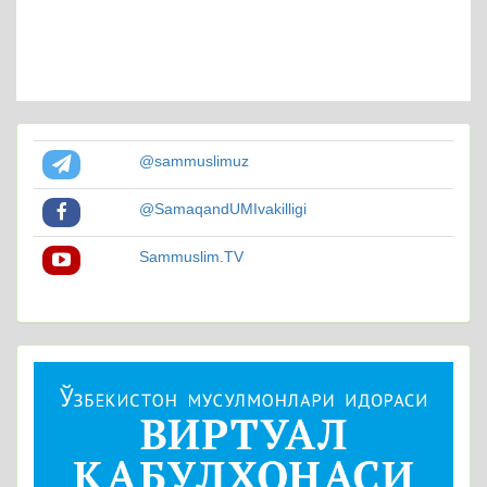
@sammuslimuz
@SamaqandUMIvakilligi
Sammuslim.TV