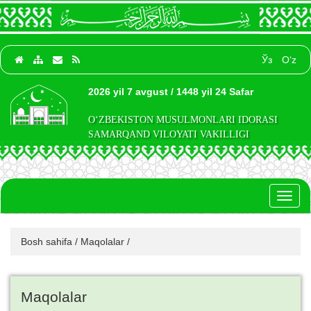
Ўз
O‘z
2026 yil 7 avgust / 1448 yil 24 Safar
O‘ZBEKISTON MUSULMONLARI IDORASI
SAMARQAND VILOYATI VAKILLIGI
Toggl
naviga
Bosh sahifa
/
Maqolalar
/
Maqolalar