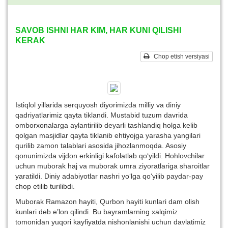
SAVOB ISHNI HAR KIM, HAR KUNI QILISHI
KERAK
Chop etish versiyasi
Istiqlol yillarida serquyosh diyorimizda milliy va diniy
qadriyatlarimiz qayta tiklandi. Mustabid tuzum davrida
omborxonalarga aylantirilib deyarli tashlandiq holga kelib
qolgan masjidlar qayta tiklanib ehtiyojga yarasha yangilari
qurilib zamon talablari asosida jihozlanmoqda. Asosiy
qonunimizda vijdon erkinligi kafolatlab qo‘yildi. Hohlovchilar
uchun muborak haj va muborak umra ziyoratlariga sharoitlar
yaratildi. Diniy adabiyotlar nashri yo‘lga qo‘yilib paydar-pay
chop etilib turilibdi.
Muborak Ramazon hayiti, Qurbon hayiti kunlari dam olish
kunlari deb e’lon qilindi. Bu bayramlarning xalqimiz
tomonidan yuqori kayfiyatda nishonlanishi uchun davlatimiz