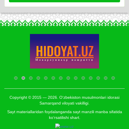
Copyright © 2015 — 2026. O‘zbekiston musulmonlari idorasi
Samarqand viloyati vakilligi.
Sayt materiallaridan foydalanganda sayt manzili manba sifatida
ko‘rsatilishi shart.