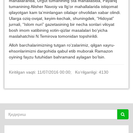
mahallararida, Urgut tumanining 5ta mahallasida, Payariq
tumanining Alisher Navoiy va Ilg‘or mahallalarida istiqomat
qilayotgan kam ta’minlangan oilalapr ohvolidan xabar olindi.
Ularga oziq-ovqat, keyim-kechak, shuningdek, “Hidoyat”
jurnali, “Islom nuri” gazetasining bir necha sonlari viloyat
bosh imom xatibining xotin-qizlar masalalari bo‘yicha
maslahatchisi N.Temirova tomonidan topshirildi.
Alloh barchalarimizning tutgan ro‘zalarimiz, qilgan xayru-
ehsonlarimizni dargohida qabul etib muborak Ramazon
oyining fayzu futuhidan bahramand aylagan bo‘lsin.
Kiritilgan vaqti: 11/07/2016 00:00; Ko‘rilganligi: 4130