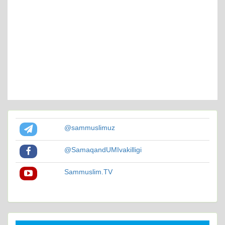
@sammuslimuz
@SamaqandUMIvakilligi
Sammuslim.TV