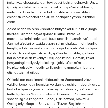
imkoniyati chegaralangan toyifadagi kishilar uchraydi. Unda
ijtimoiy adolatni barpo etishda zakotning o‘rni shubhasiz,
muhimdir. Buni barcha tadbirkor, ishbilarmon va ishlab
chiqarish korxonalari egalari va boshqalar yaxshi bilishlari
zarur.
Zakot berish va olish kishilarda bunyodkorlik ruhini vujudga
keltiradi, ulardan hayot qiyinchiliklarini, iztirob va
mashaqqatlarini ketkazadi, buzg‘unchilik, hasadni yo‘qotadi.
Jamiyat a’zolari o‘rtasida o‘zaro rahm-shafqat, mehribonlik,
tenglik, adolat va muhabbatni yuzaga keltiradi. Zakot olgan
kishilarda xarid quvvati oshib, qo‘llaridagi mablag‘ga biror
narsa sotib olish imkoniyati vujudga keladi. Demak, zakot
jamiyatdagi moliyaviy holatlarga ijobiy ta’sir ko‘rsatadi.
Ko‘plab iqtisodiy, moddiy va ijtimoiy muammolarni bartaraf
etishga xizmat qiladi.
O‘zbekiston musulmonlari idorasining Samarqand viloyat
vakilligi tomonidan homiylar yordamida ushbu muborak oyda
tashkil etilgan xayriya tadbirlari aynan shunday yo‘nalishdagi
tadbirligi bilan e’tiborga molikdir. Chunonchi, Samarqand
shahrining So‘zangaron, Bahor, Eski hazora, Maxmud
Qoshg‘ariy, Maqsud Shayxzoda, Tutzor, Bog‘ishamol