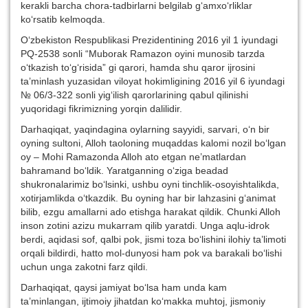
kerakli barcha chora-tadbirlarni belgilab g‘amxo‘rliklar
ko‘rsatib kelmoqda.
O‘zbekiston Respublikasi Prezidentining 2016 yil 1 iyundagi
PQ-2538 sonli “Muborak Ramazon oyini munosib tarzda
o‘tkazish to‘g‘risida” gi qarori, hamda shu qaror ijrosini
ta’minlash yuzasidan viloyat hokimligining 2016 yil 6 iyundagi
№ 06/3-322 sonli yig‘ilish qarorlarining qabul qilinishi
yuqoridagi fikrimizning yorqin dalilidir.
Darhaqiqat, yaqindagina oylarning sayyidi, sarvari, o‘n bir
oyning sultoni, Alloh taoloning muqaddas kalomi nozil bo‘lgan
oy – Mohi Ramazonda Alloh ato etgan ne’matlardan
bahramand bo‘ldik. Yaratganning o‘ziga beadad
shukronalarimiz bo‘lsinki, ushbu oyni tinchlik-osoyishtalikda,
xotirjamlikda o‘tkazdik. Bu oyning har bir lahzasini g‘animat
bilib, ezgu amallarni ado etishga harakat qildik. Chunki Alloh
inson zotini azizu mukarram qilib yaratdi. Unga aqlu-idrok
berdi, aqidasi sof, qalbi pok, jismi toza bo‘lishini ilohiy ta’limoti
orqali bildirdi, hatto mol-dunyosi ham pok va barakali bo‘lishi
uchun unga zakotni farz qildi.
Darhaqiqat, qaysi jamiyat bo‘lsa ham unda kam
ta’minlangan, ijtimoiy jihatdan ko‘makka muhtoj, jismoniy