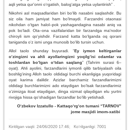
aqli yetsa qur'onni o‘rgatish, balog‘atga yetsa uylantirish” .
Nikohni asl maqsadlaridan biri bo‘lib nasabni saqlashdir. Bu
siz oila ham jamiyat ham bo‘lmaydi. Farzandni otaonasi
nikohdan o‘tgan halol–pok yashagandagina nasabi aniq va
pok bo‘ladi. Ota–ona vazifalaridan bir farzandga ma'nodor
chiroyli ism qo‘yishdir. Farzand katta bo‘lganda oq qorani
taniganda o‘z ismi unga munosib bo‘lib tursin uchun.
Allol taolo shunday buyuradi. “
Ey iymon keltirganlar
o‘zingizni va ahli ayollaringizni yoqilg‘isi odamlar va
toshlardan bo‘lgan o‘tdan saqlang
” (Tahrim surasi 6–
oyat). Ahli ayolini, farzandlarini iymonli qilib tarbiyalash oila
boshlig‘ining Alloh taolo oldidagi burchi ekanligiga yuqoridagi
oyat karima dalildir. Azizlar barchamiz farzandlarimizni
oldidagi burchlarimizni ado etaydigan bo‘lsak farzandlarimiz
o‘zimizga itoat etaydigan, dinga xizmat qilaydigan elu yurtni
rivojiga hissa qo‘shadigan farzandlar bo‘lib yetishadi.
O‘zbekov Izzatullo - Kattaqo‘rg‘on tumani “TARNOV”
jome masjidi imom-xatibi
Kiritilgan vaqti: 24/06/2020 17:46; Ko‘rilganligi: 7001