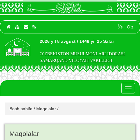
Ўз
O‘z
2026 yil 8 avgust / 1448 yil 25 Safar
O‘ZBEKISTON MUSULMONLARI IDORASI
SAMARQAND VILOYATI VAKILLIGI
Toggl
naviga
Bosh sahifa
/
Maqolalar
/
Maqolalar