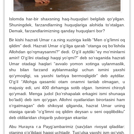
Islomda har-bir shaxsning haq-huquqlari belgilab qo‘yilgan.
Shuningdek, farzandlarning huquqlariga alohida to‘xtalgan.
Demak, farzandlarimizning qanday huquqlarri bor?
Bir kishi hazrati Umar r.a.ning xuziriga kelib “Men o‘g‘limni oq
qildim” dedi. Hazrati Umar o‘g‘ilga qarab “otanga oq bo‘lishda
Allohdan qo‘rqmaysanmi?” dedi. O‘g‘il aytdiki “ey mo‘minlarni
amiri! O‘g‘ilni otadagi haqqi yo‘qmi?” deb so‘raganida hazrati
Umar otadagi haqlari “avvalo yomon xotinga uylanmaslik,
shu bilan farzand ayblanmasligi uchun ismini yaxshi
qo‘ymoqligi, va yaxshi tarbiya bermoqligidir” deb aytdilar.
O‘g‘il “Allohga qasamki otam onamni tanlab olmagan, u
majusiy edi, uni 400 dirhamga sotib olgan. Ismimni chiroyli
qo‘ymadi. Menga judol (ko‘rshapalak erkagini ismi shunaqa
bo‘ladi) deb ism qo‘ygan. Allohni oyatlaridan birortasini ham
o‘rgatmagan” deb shikoyat qilganda, hazrat Umar uning
otasiga qarab “o‘g‘limni oq qildim deysan u seni oqqilibdiku”
deb oldilaridan chiqarib yuborgan ekanlar.
Abu Hurayra r.a Payg‘ambarimiz (sav)dan rivoyat qiladilar:
otaning o‘g‘ilidagi haqqi uchtadir. Tug‘ulsa yaxshi ism qo‘yish,