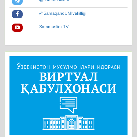
@SamaqandUMIvakilligi
Sammuslim.TV