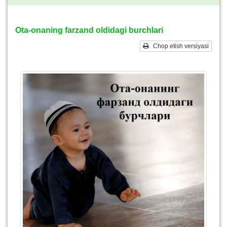
Ota-onaning farzand oldidagi burchlari
Chop etish versiyasi