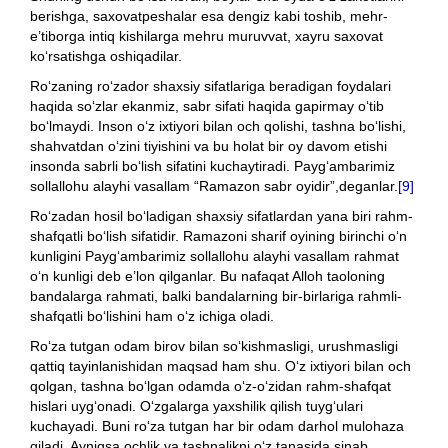
berishga, saxovatpeshalar esa dengiz kabi toshib, mehr-
e’tiborga intiq kishilarga mehru muruvvat, xayru saxovat
ko‘rsatishga oshiqadilar.
Ro‘zaning ro‘zador shaxsiy sifatlariga beradigan foydalari
haqida so‘zlar ekanmiz, sabr sifati haqida gapirmay o‘tib
bo‘lmaydi. Inson o‘z ixtiyori bilan och qolishi, tashna bo‘lishi,
shahvatdan o‘zini tiyishini va bu holat bir oy davom etishi
insonda sabrli bo‘lish sifatini kuchaytiradi. Payg‘ambarimiz
sollallohu alayhi vasallam “Ramazon sabr oyidir”,deganlar.
[9]
Ro‘zadan hosil bo‘ladigan shaxsiy sifatlardan yana biri rahm-
shafqatli bo‘lish sifatidir. Ramazoni sharif oyining birinchi o‘n
kunligini Payg‘ambarimiz sollallohu alayhi vasallam rahmat
o‘n kunligi deb e’lon qilganlar. Bu nafaqat Alloh taoloning
bandalarga rahmati, balki bandalarning bir-birlariga rahmli-
shafqatli bo‘lishini ham o‘z ichiga oladi.
Ro‘za tutgan odam birov bilan so‘kishmasligi, urushmasligi
qattiq tayinlanishidan maqsad ham shu. O‘z ixtiyori bilan och
qolgan, tashna bo‘lgan odamda o‘z-o‘zidan rahm-shafqat
hislari uyg‘onadi. O‘zgalarga yaxshilik qilish tuyg‘ulari
kuchayadi. Buni ro‘za tutgan har bir odam darhol mulohaza
qiladi. Ayniqsa ochlik va tashnalikni o‘z tanasida sinab