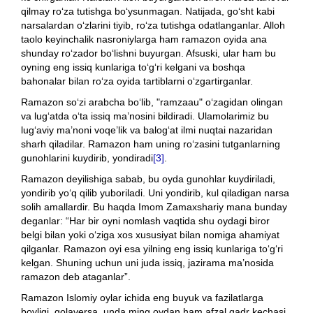
qilmay ro‘za tutishga bo‘ysunmagan. Natijada, go‘sht kabi
narsalardan o‘zlarini tiyib, ro‘za tutishga odatlanganlar. Alloh
taolo keyinchalik nasroniylarga ham ramazon oyida ana
shunday ro‘zador bo‘lishni buyurgan. Afsuski, ular ham bu
oyning eng issiq kunlariga to‘g‘ri kelgani va boshqa
bahonalar bilan ro‘za oyida tartiblarni o‘zgartirganlar.
Ramazon so‘zi arabcha bo‘lib, "ramzaau" o‘zagidan olingan
va lug‘atda o‘ta issiq ma’nosini bildiradi. Ulamolarimiz bu
lug‘aviy ma’noni voqe’lik va balog‘at ilmi nuqtai nazaridan
sharh qiladilar. Ramazon ham uning ro‘zasini tutganlarning
gunohlarini kuydirib, yondiradi
[3]
.
Ramazon deyilishiga sabab, bu oyda gunohlar kuydiriladi,
yondirib yo‘q qilib yuboriladi. Uni yondirib, kul qiladigan narsa
solih amallardir. Bu haqda Imom Zamaxshariy mana bunday
deganlar: “Har bir oyni nomlash vaqtida shu oydagi biror
belgi bilan yoki o‘ziga xos xususiyat bilan nomiga ahamiyat
qilganlar. Ramazon oyi esa yilning eng issiq kunlariga to‘g‘ri
kelgan. Shuning uchun uni juda issiq, jazirama ma’nosida
ramazon deb ataganlar”.
Ramazon Islomiy oylar ichida eng buyuk va fazilatlarga
boyligi, qolaversa, unda ming oydan ham afzal qadr kechasi