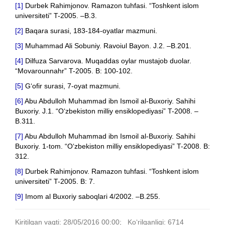
[1]
Durbek Rahimjonov. Ramazon tuhfasi. “Toshkent islom
universiteti” T-2005. –B.3.
[2]
Baqara surasi, 183-184-oyatlar mazmuni.
[3]
Muhammad Ali Sobuniy. Ravoiul Bayon. J.2. –B.201.
[4]
Dilfuza Sarvarova. Muqaddas oylar mustajob duolar.
“Movarounnahr” T-2005. B: 100-102.
[5]
G‘ofir surasi, 7-oyat mazmuni.
[6]
Abu Abdulloh Muhammad ibn Ismoil al-Buxoriy. Sahihi
Buxoriy. J.1. “O‘zbekiston milliy ensiklopediyasi” T-2008. –
B.311.
[7]
Abu Abdulloh Muhammad ibn Ismoil al-Buxoriy. Sahihi
Buxoriy. 1-tom. “O‘zbekiston milliy ensiklopediyasi” T-2008. B:
312.
[8]
Durbek Rahimjonov. Ramazon tuhfasi. “Toshkent islom
universiteti” T-2005. B: 7.
[9]
Imom al Buxoriy saboqlari 4/2002. –B.255.
Kiritilgan vaqti: 28/05/2016 00:00; Ko‘rilganligi: 6714