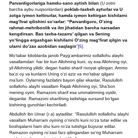
Parvardigorlariga hamdu-sano aytish bilan
(U zotni
barcha aybu nuqsonlardan)
poklab-tasbeh ayturlar va U
zotga iymon keltirurlar, hamda iymon keltirgan kishilarni
mag‘firat qilishini so‘rarlar: “Parvardigoro, O‘zing
rahmat-mehribonlik va ilm jihatidan barcha narsadan
kengdirsan. Bas tavba-tazarru’ qilgan va Sening
yo‘lingga ergashgan kishilarni O‘zing mag‘firat qilgin va
ularni do‘zax azobidan saqlagin
”
[5]
.
Mo‘tabar kitoblarda janob Payg‘ambarimiz sollallohu alayhi
vasallamdan: har bir kun Allohning kuni, oy esa Allohning oyi,
yil Allohning yilidir, degan hadisi sharif rivoyat qilingan. Ammo
ba’zi oy va kunlarni Uning o‘zi aziz va mo‘tabar qilgani
ma’lum. Oylarning fazilatini bayon qilar ekanlar, Rasululloh
sollallohu alayhi vasallam Rajab Allohning oyi, Sha’bon
mening oyim, Ramazoni sharif esa ummatimning oyidir,
deganlar. Ramazoni sharifning kelishiga xursand bo‘lgan
kishining gunohlari kechiriladi.
Abdulloh ibn Umar (r.a) aytadilar: “Rasululloh sollallohu alayhi
vasallam Muharram oyining o‘ninchi kuni ro‘za tutar edilar va
boshqalarni ham shu kuni ro‘za tutishga buyurar edilar.
Ramazon oyining ro‘zasi farz qilingandan so‘ng Muharram