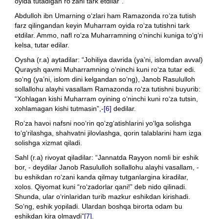
oyida tutadigan ro‘zani tark etdilar”.
Abdulloh ibn Umarning o‘zlari ham Ramazonda ro‘za tutish
farz qilingandan keyin Muharram oyida ro‘za tutishni tark
etdilar. Ammo, nafl ro‘za Muharramning o‘ninchi kuniga to‘g‘ri
kelsa, tutar edilar.
Oysha (r.a) aytadilar: “Johiliya davrida (ya’ni, islomdan avval)
Quraysh qavmi Muharramning o‘ninchi kuni ro‘za tutar edi.
so‘ng (ya’ni, islom dini kelgandan so‘ng), Janob Rasululloh
sollallohu alayhi vasallam Ramazonda ro‘za tutishni buyurib:
“Xohlagan kishi Muharram oyining o‘ninchi kuni ro‘za tutsin,
xohlamagan kishi tutmasin”,-
[6]
dedilar.
Ro‘za havoi nafsni noo‘rin qo‘zg‘atishlarini yo‘lga solishga
to‘g‘rilashga, shahvatni jilovlashga, qorin talablarini ham izga
solishga xizmat qiladi.
Sahl (r.a) rivoyat qiladilar: “Jannatda Rayyon nomli bir eshik
bor, - deydilar Janob Rasululloh sollallohu alayhi vasallam, -
bu eshikdan ro‘zani kanda qilmay tutganlargina kiradilar,
xolos. Qiyomat kuni “ro‘zadorlar qani!” deb nido qilinadi.
Shunda, ular o‘rinlaridan turib mazkur eshikdan kirishadi.
So‘ng, eshik yopiladi. Ulardan boshqa birorta odam bu
eshikdan kira olmaydi”
[7]
.