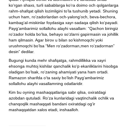
ko‘rgan shaxs, turli sabablarga ko‘ra doimo och qolganlarga
rahm-shafqat qilish lozimligini to‘la tushunib yetadi. Shuning
uchun ham, ro‘zadorlardan och-yalong‘och, beva-bechora,
kambag‘al-miskinlar foydasiga xayr-sadaqa qilish ko‘payadi.
Payg‘ambarimiz sollallohu alayhi vasallam: “Qachon biringiz
ro‘zador holda bo‘lsa, behayo so‘zlarni gapirmasin va johillik
ham qilmasin. Agar birov u bilan so‘kishmoqchi yoki
urushmoqchi bo‘lsa “Men ro‘zadorman,men ro‘zadorman”
desin” dedilar.
Bugungi kunda mehr shafqatga, rahmdillikka va xayri
ehsonga muhtoj kishilar qanchalik ko‘p ekanliklarini hisobga
oladigan bo‘lsak, ro‘zaning ahamiyati yana ham ortadi.
Ramazon sharifda o‘ta saxiy bo‘lish Payg‘ambarimiz
sollallohu alayhi vasallamning odatlaridir.
Kim bu oyning mashaqqatlariga sabr qilsa, oxiratdagi
azobdan qutuladi. Ro‘za kunlaridagi vaqtinchalik ochlik va
chanqoqlik mashaqqati bandani oxiratdagi og‘ir
mashaqqatdan xalos etadi, inshaalloh.