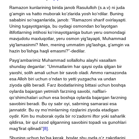
Ramazon kunlarining birida janob Rasululloh (s.a.v) ni juda
g‘amgin va hatto muborak ko‘zlarida yosh ko‘rdilar. Buning
sababini so‘raganlarida, janob: “Ramazoni sharif oxirlayapti.
Uning tugayotganiga, bu oydagi osmondan bo‘layotgan
iltifotlarning intihosi ko‘rinayotganiga butun yeru osmondagi
mavjudotu maxluqotlar, yeru osmon yig‘layapti, Muhammad
yig‘lamasinmi? Men, mening ummatim yig‘lashga, g‘amgin va
hazin bo‘lishga haqli emasmi?”-dedilar.
Payg‘ambarimiz Muhammad sollallohu alayhi vasallam
shunday deganlar: “Ummatlarim har qaysi oyda qilgan bir
yaxshi, solih amali uchun bir savob oladi. Ammo ramazonda
esa Alloh biri uchun o‘ndan to yetti yuzgacha va undan
ziyoda qilib beradi. Farz ibodatlarining bittasi uchun boshqa
oylarda bajargan yetmish farzning savobi, nafllari-
qo‘shimchalari uchun esa boshqa oylarda bajargan farzning
savobini beradi. Bu oy sabr oyi, sabrning samarasi esa
jannatdir. Bu oy mo‘minlarning rizqlarini ziyoda etadigan
oydir. Kim bu muborak oyda bir ro‘zadorni iftor yoki saharlik
qildirsa, bir qul ozod qilganning savobini topadi va gunohlari
mag‘firat qilinadi”
[8]
.
Shuning uchun bo‘lsa kerak, boylar shu oyda o‘z zakotlarini