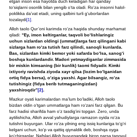
etgan inson esa hayotda duch keladigan har qanday
to‘siqlarni osonlik bilan yengib o‘ta oladi. Ro‘za insonni halol-
poklikka da’vat etadi, uning qalbini turli g‘uborlardan
tozalaydi
[1]
.
Alloh taolo Qur’oni karimda ro‘za haqida shunday marhamat
qiladi:
“Ey, imon keltirganlar, taqvoli bo‘lishlaringiz
uchun sizlardan oldingi (ummat)larga farz qilingani kabi
sizlarga ham ro‘za tutish farz qilindi, sanoqli kunlarda.
Bas, sizlardan kimki bemor yoki safarda bo‘lsa, sanog‘i
boshqa kunlardandir. Madori yetmaydiganlar zimmasida
bir miskin kimsaning (bir kunlik) taomi fidyadir. Kimki
ixtiyoriy ravishda ziyoda xayr qilsa (lozim bo‘lganidan
ortiq fidya bersa), o‘ziga yaxshi. Agar bilsangiz, ro‘za
tutishingiz (fidya berib tutmaganingizdan)
yaxshiroqdir”
[2]
.
Mazkur oyati karimalardan ma’lum bo‘ladiki, Alloh taolo
bizdan oldin o‘tgan ummatlarga ham ro‘zani farz qilgan. Bu
farz hadisi sharifda ham o‘z tasdig‘ini topgan. Zero, unda
aytilishicha, Alloh avval yahudiylarga ramazon oyida ro‘za
tutishni buyurgan. Ular ro‘za yilning eng issiq kunlariga to‘g‘ri
kelgani uchun, ko‘p va qattiq qiynaldik deb, boshqa oyga
ko‘chirganlar. Nafslari Alloh buyurgandek biron narsa tanovul