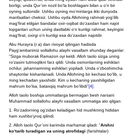
borligi, unda Qur’on nozil bo‘la boshlagani bilan u o‘n bir
oyning sultonidir. Ushbu oyning mo‘minlarga ikki dunyoda
manfaatlari cheksiz. Ushbu oyda Allohning rahmati yog‘ilib
mag‘firat etilgan bandalar oxir-oqibat do‘zaxdan ham najot
topganlari uchun uning dastlabki o‘n kunligi rahmat, keyingisi
mag‘firat, oxirgi o‘n kunligi esa do‘zaxdan najotdir.
Abu Hurayra (r.a) dan rivoyat qilingan hadisda
Payg‘ambarimiz sollallohu alayhi vasallam shunday deganlar:
“Sizga muborak Ramazon oyi keldi. Alloh taolo sizga uning
ro‘zasini tutmoqlikni farz qildi. Unda osmonlarning eshiklari
ochilur, jahannamning eshiklari yopiladi. Unda o‘zboshimcha
shaytonlar kishanlanadi. Unda Allohning bir kechasi bo‘lib, u
ming kechadan yaxshidir. Kim u kechaning yaxshiligidan
mahrum bo‘lsa, bataxqiq mahrum bo‘libdi”
[4]
.
Alloh taolo boshqa ummatlarga bermagan besh narsani
Muhammad sollallohu alayhi vasallam ummatiga ato qilgan:
1. Ro‘zadorning og‘zidan keladigan hid mushkning hididan
ham xushbo‘yroq qilindi.
2. Alloh taolo Qur’oni karimda marhamat qiladi: “
Arshni
ko‘tarib turadigan va uning atrofidagi
(farishtalar)