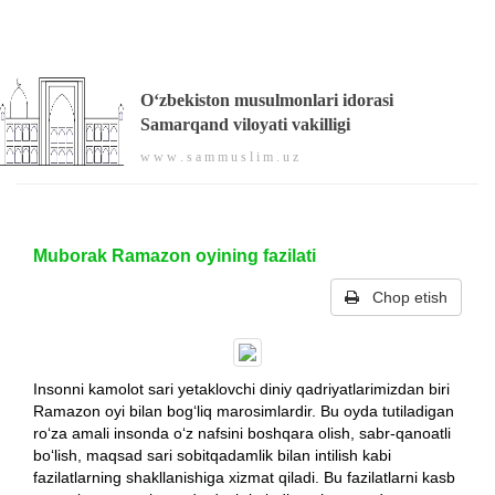
O‘zbekiston musulmonlari idorasi
Samarqand viloyati vakilligi
w w w . s a m m u s l i m . u z
Muborak Ramazon oyining fazilati
Chop etish
Insonni kamolot sari yetaklovchi diniy qadriyatlarimizdan biri
Ramazon oyi bilan bog‘liq marosimlardir. Bu oyda tutiladigan
ro‘za amali insonda o‘z nafsini boshqara olish, sabr-qanoatli
bo‘lish, maqsad sari sobitqadamlik bilan intilish kabi
fazilatlarning shakllanishiga xizmat qiladi. Bu fazilatlarni kasb