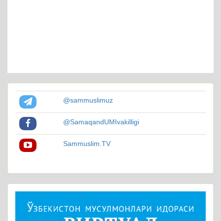
@sammuslimuz
@SamaqandUMIvakilligi
Sammuslim.TV