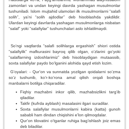
zamonlari va undan keyingi davrda yashagan musulmonlar
tushuniladi. Islom mujtahid ulamolari ilk musulmonlarni “salafi
solih”, ya'ni “solih ajdodlar” deb hisoblashda yakdildir.
Ulardan keyingi davrlarda yashagan musulmonlarga nisbatan
“salaf” yoki “salafiylar” tushunchalari aslo ishlatilmaydi.
So‘ngi vaqtlarda “salafi solihlarga ergashish” shiori ostida
“salafiylik” mafkurasini bayroq qilib olgan, o‘zlarini go‘yoki
“salaflarning izdoshlarimiz” deb hisoblaydigan mutaassib,
soxta salafiylar paydo bo‘lganini alohida qayd etish lozim.
G‘oyalari: - Qur'on va sunnatda yozilgan qoidalarni so‘zma
so‘z tushunib, ko‘r-ko‘rona amal qilish orqali boshqa
manbalarni botilga chiqaradilar.
Fiqhiy mazhabni inkor qilib, mazhabsizlikni targ‘ib
qiladilar.
Takfir (kufrda ayblash) masalasini ilgari suradilar.
Soxta salafiylar musulmonlarni kabira (katta) gunoh
sababli ham dindan chiqishini e'lon qilmoqdalar.
Qur'on tilovatini o‘tganlar ruhiga bag‘ishlash joiz emas
deb biladilar.