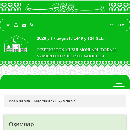
Ўз
O‘z
2026 yil 7 avgust / 1448 yil 24 Safar
O‘ZBEKISTON MUSULMONLARI IDORASI
SAMARQAND VILOYATI VAKILLIGI
Toggl
naviga
Bosh sahifa
/
Maqolalar
/
Оқимлар
/
Оқимлар