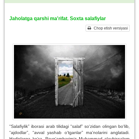
Jaholatga qarshi ma'rifat. Soxta salafiylar
Chop etish versiyasi
“Salafiylik” iborasi arab tilidagi “salaf” so‘zidan olingan bo‘lib,
“ajdodlar”, “avval yashab o‘tganlar” ma'nolarini anglatadi.
Hadislarga ko‘ra, Payg‘ambarimiz Muhammad alayhissalom