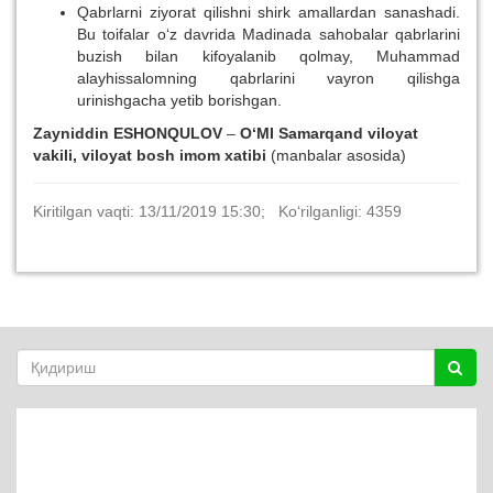
Qabrlarni ziyorat qilishni shirk amallardan sanashadi.
Bu toifalar o‘z davrida Madinada sahobalar qabrlarini
buzish bilan kifoyalanib qolmay, Muhammad
alayhissalomning qabrlarini vayron qilishga
urinishgacha yetib borishgan.
Zayniddin ESHONQULOV
–
O‘MI Samarqand viloyat
vakili, viloyat bosh imom xatibi
(manbalar asosida)
Kiritilgan vaqti: 13/11/2019 15:30; Ko‘rilganligi: 4359