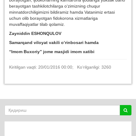
borayotgan, ijodkorlarning kamtarona ijodlariga yuksak baho
berayotgan tashkilotchilarga o‘zimizning chuqur
minnatdorchiligimizni bildiramiz hamda Vatanimiz ertasi
uchun olib borayotgan fidokorona xizmatlariga
muvaffaqiyatlar tilab qolamiz.
Zayniddin ESHONQULOV
Samarqand viloyat vakili o‘rinbosari
hamda
“Imom Buxoriy” jome masjidi imom xatibi
Kiritilgan vaqti: 20/01/2016 00:00; Ko‘rilganligi: 3260