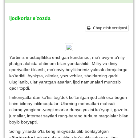
Ijodkorlar e’zozda
Chop etish versiyasi
Yurtimiz mustaqillikka erishgan kundanoq, ma’naviy-ma’rifiy
jihatga alohida ehtimom bilan yondashildi. Milliy va diniy
qadriyatlar tiklanib, ma’naviy boyliklarimiz yuksak darajalarga
ko‘tarildi. Ayniqsa, olimlar, yozuvchilar, shoirlarning qadri
ulug‘lanib, ular yaratgan asarlar, ijod namunalari munosib
qadr topdi.
Imkoniyatlardan ko‘ksi tog‘dek ko‘tarilgan ijod ahli esa bugun
tinim bilmay intilmoqdalar. Ularning mehnatlari mahsuli
o‘laroq yangidan-yangi asarlar dunyo yuzini ko‘ryapti, gazeta-
jurnallar, internet saytlari rang-barang turkum maqolalar bilan
boyib boryapti.
So‘ngi yillarda o‘ta keng miqyosda olib borilayotgan
«
Sarhisob»
tanlovi qalam ahliga ko‘rsatilayotgan e’tibor,