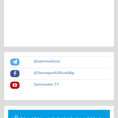
@sammuslimuz
@SamaqandUMIvakilligi
Sammuslim.TV