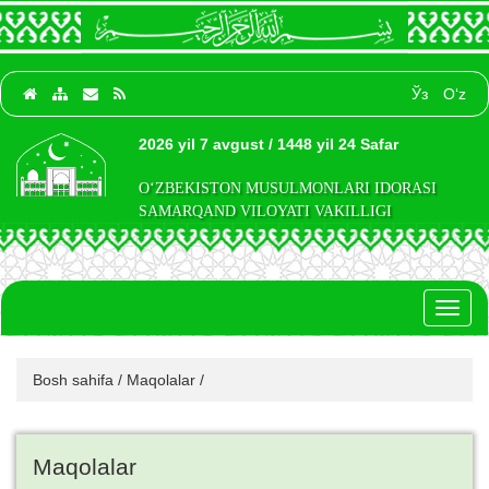
Ўз
O‘z
2026 yil 7 avgust / 1448 yil 24 Safar
O‘ZBEKISTON MUSULMONLARI IDORASI
SAMARQAND VILOYATI VAKILLIGI
Toggl
naviga
Bosh sahifa
/
Maqolalar
/
Maqolalar