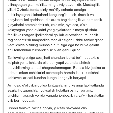
qilinayotgan g‘amxo‘rliklarning uzviy davomidir. Mustaqillik
yillari O‘zbekistonda diniy-ma’rifiy sohada amalga
oshirilayotgan islohotlarni keng targ‘ib etish, tinchlik va
osoyishtalikni qadrlash, dinlararo bag‘rikenglik va hamkorlik
g‘oyalarini ommalashtirish, xalqimiz, ayniqsa, o‘sib
kelayotgan yosh avlodni yot g‘oyalardan himoya qilishda
faollik ko‘rsatgan ijodkorlarni qo‘llab-quvvatlash, munosib
rag‘batlantirish maqsadida tashkil etilgan ushbu tanlov qisqa
vaqt ichida o‘zining munosib nufuziga ega bo‘ldi va qalam
ahli tomonidan xursandchilik bilan qabul qilindi.
Tanlovning o‘ziga xos jihati shundan iborat bo‘lmoqdaki, u
ko‘plab yo‘nalishlarda olib borilyapti va unda ishtirok
etuvchilarning sohasi chegaralanmagan. Bu esa biz ijodkorlar
uchun imkon eshiklarini ochmoqda hamda ishtirok etishni
xohlovchilar safi kundan kunga kengayib boryapti.
Ayniqsa, g‘oliblikni qo‘lga kiritganlarning keyingi faoliyatlarida
sezilarli o‘zgarishlar, yuksalish holatlari oshib, yurtimiz
tinchligini asrash yo‘lida yanada jonbozlik ila sa’y - harakatlar
olib bormoqdalar.
Ushbu tanlovni yo‘lga qo‘yib, yuksak saviyada olib