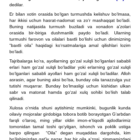
dedilar.
Er bilan xotin orasida bo‘lgan turmushda kelishuv bo‘lmasa,
har ikkisi uchun hasrat-nadomat va zo‘r mashaqqat bo‘ladi.
Buning natijasida turmush buziladi va xonadon a'zolari
orasida bir-biriga dushmanlik paydo bo‘ladi. Ularning
turmushi farovon va oilalari baxtli bo‘lishi uchun dinimizning
“baxtli oila” haqidagi ko‘rsatmalariga amal qilishlari lozim
bo‘ladi.
Tajribalarga ko‘ra, ayollarning go‘zal xulqli bo‘lganlari sababli
erlari ham go‘zal xulqli bo‘ladilar yoki erlarning go‘zal xulqli
bo‘lganlari sababli ayollari ham go‘zal xulqli bo‘ladilar. Alloh
asrasin, agar buning aksi bo‘lsa, bunday oila tanazzulga yuz
tutishi muqarrar. Bunday bo‘lmasligi uchun kishidan ulkan
sabr va matonat hamda go‘zal xulq sohibi bo‘lish talab
qilinadi.
Xulosa o‘rnida shuni aytishimiz mumkinki, bugunlik kunda
oilaviy mojoralar girdobiga tobora botib borayotgan G‘arbdan
farqli o‘laroq, ming yillar oldin imon-e'tiqodli ajdodlarimiz
tomonidan tamal toshi qo‘yilgan, ishonch va poklik ustiga
barpo qilingan “Oila” degan muqaddas dargohda, kim
bo‘lishimizdan qat'iy nazar, har bir oila a'zosi, zimmamizdagi