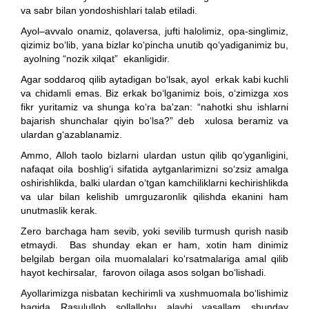
va sabr bilan yondoshishlari talab etiladi.
Ayol–avvalo onamiz, qolaversa, jufti halolimiz, opa-singlimiz,
qizimiz bo‘lib, yana bizlar ko‘pincha unutib qo‘yadiganimiz bu,
ayolning “nozik xilqat” ekanligidir.
Agar soddaroq qilib aytadigan bo‘lsak, ayol erkak kabi kuchli
va chidamli emas. Biz erkak bo‘lganimiz bois, o‘zimizga xos
fikr yuritamiz va shunga ko‘ra ba'zan: “nahotki shu ishlarni
bajarish shunchalar qiyin bo‘lsa?” deb xulosa beramiz va
ulardan g‘azablanamiz.
Ammo, Alloh taolo bizlarni ulardan ustun qilib qo‘yganligini,
nafaqat oila boshlig‘i sifatida aytganlarimizni so‘zsiz amalga
oshirishlikda, balki ulardan o‘tgan kamchiliklarni kechirishlikda
va ular bilan kelishib umrguzaronlik qilishda ekanini ham
unutmaslik kerak.
Zero barchaga ham sevib, yoki sevilib turmush qurish nasib
etmaydi. Bas shunday ekan er ham, xotin ham dinimiz
belgilab bergan oila muomalalari ko‘rsatmalariga amal qilib
hayot kechirsalar, farovon oilaga asos solgan bo‘lishadi.
Ayollarimizga nisbatan kechirimli va xushmuomala bo‘lishimiz
haqida Rasululloh sollallohu alayhi vasallam shunday