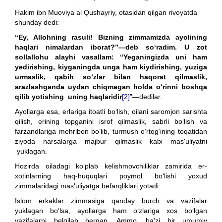
Hakim ibn Muoviya al Qushayriy, otasidan qilgan rivoyatda
shunday dedi:
“Ey, Allohning rasuli! Bizning zimmamizda ayolining
haqlari nimalardan iborat?”—deb so‘radim. U zot
sollallohu alayhi vasallam: “Yeganingizda uni ham
yedirishing, kiyganingda unga ham kiydirishing, yuziga
urmaslik, qabih so‘zlar bilan haqorat qilmaslik,
arazlashganda uydan chiqmagan holda o‘rinni boshqa
qilib yotishing uning haqlaridir
[2]
”—dedilar.
Ayollarga esa, erlariga itoatli bo‘lish, oilani saromjon sarishta
qilish, erining topganini isrof qilmaslik, sabrli bo‘lish va
farzandlariga mehribon bo‘lib, turmush o‘rtog‘ining toqatidan
ziyoda narsalarga majbur qilmaslik kabi mas'uliyatni
yuklagan.
Hozirda oiladagi ko‘plab kelishmovchiliklar zamirida er-
xotinlarning haq-huquqlari poymol bo‘lishi yoxud
zimmalaridagi mas'uliyatga befarqliklari yotadi.
Islom erkaklar zimmasiga qanday burch va vazifalar
yuklagan bo‘lsa, ayollarga ham o‘zlariga xos bo‘lgan
vazifalarni belgilab bergan. Ammo, ba'zi bir umumiy