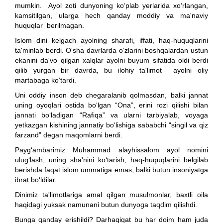
mumkin. Ayol zoti dunyoning ko‘plab yerlarida xo‘rlangan,
kamsitilgan, ularga hech qanday moddiy va ma'naviy
huquqlar berilmagan.
Islom dini kelgach ayolning sharafi, iffati, haq-huquqlarini
ta'minlab berdi. O‘sha davrlarda o‘zlarini boshqalardan ustun
ekanini da'vo qilgan xalqlar ayolni buyum sifatida oldi berdi
qilib yurgan bir davrda, bu ilohiy ta'limot ayolni oliy
martabaga ko‘tardi.
Uni oddiy inson deb chegaralanib qolmasdan, balki jannat
uning oyoqlari ostida bo‘lgan “Ona”, erini rozi qilishi bilan
jannati bo‘ladigan “Rafiqa” va ularni tarbiyalab, voyaga
yetkazgan kishining jannatiy bo‘lishiga sababchi “singil va qiz
farzand” degan maqomlarni berdi.
Payg‘ambarimiz Muhammad alayhissalom ayol nomini
ulug‘lash, uning sha'nini ko‘tarish, haq-huquqlarini belgilab
berishda faqat islom ummatiga emas, balki butun insoniyatga
ibrat bo‘ldilar.
Dinimiz ta'limotlariga amal qilgan musulmonlar, baxtli oila
haqidagi yuksak namunani butun dunyoga taqdim qilishdi.
Bunga qanday erishildi? Darhaqiqat bu har doim ham juda