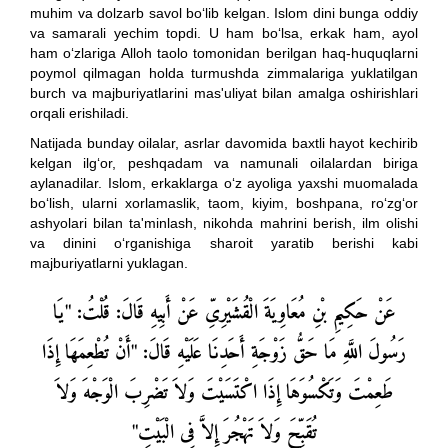
muhim va dolzarb savol bo‘lib kelgan. Islom dini bunga oddiy
va samarali yechim topdi. U ham bo‘lsa, erkak ham, ayol
ham o‘zlariga Alloh taolo tomonidan berilgan haq-huquqlarni
poymol qilmagan holda turmushda zimmalariga yuklatilgan
burch va majburiyatlarini mas'uliyat bilan amalga oshirishlari
orqali erishiladi.
Natijada bunday oilalar, asrlar davomida baxtli hayot kechirib
kelgan ilg‘or, peshqadam va namunali oilalardan biriga
aylanadilar. Islom, erkaklarga o‘z ayoliga yaxshi muomalada
bo‘lish, ularni xorlamaslik, taom, kiyim, boshpana, ro‘zg‘or
ashyolari bilan ta'minlash, nikohda mahrini berish, ilm olishi
va dinini o‘rganishiga sharoit yaratib berishi kabi
majburiyatlarni yuklagan.
عَنْ حَكِيمِ بْنِ مُعَاوِيَةَ الْقُشَيْرِىِّ عَنْ أَبِيهِ قَالَ: قُلْتُ: "يَا
رَسُولَ اللَّهِ مَا حَقُّ زَوْجَةِ أَحَدِنَا عَلَيْهِ قَالَ: "أَنْ تُطْعِمَهَا إِذَا
طَعِمْتَ وَتَكْسُوَهَا إِذَا اكْتَسَيْتَ وَلاَ تَضْرِبَ الْوَجْهَ وَلاَ
تُقَبِّحَ وَلاَ تَهْجُرَ إِلاَّ فِى الْبَيْتِ"