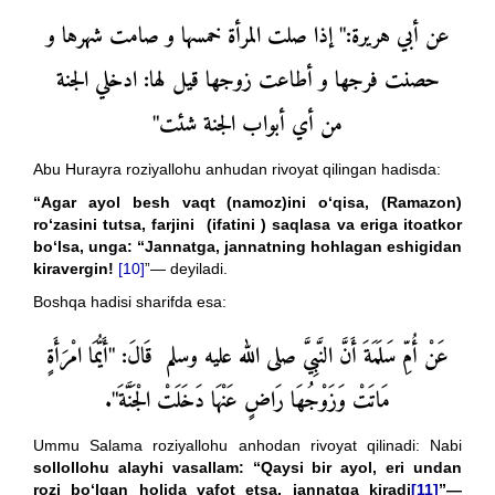
" إذا صلت المرأة خمسها و صامت شهرها و
:
عن أبي هريرة
حصنت فرجها و أطاعت زوجها قيل لها: ادخلي الجنة
من أي أبواب الجنة شئت"
Abu Hurayra roziyallohu anhudan rivoyat qilingan hadisda:
“
Agar ayol besh vaqt (namoz)ini o‘qisa, (Ramazon)
ro‘zasini tutsa, farjini (ifatini ) saqlasa va eriga itoatkor
bo‘lsa, unga:
“
Jannatga, jannatning hohlagan eshigidan
kiravergin!
[10]
”— deyiladi.
Boshqa hadisi sharifda esa:
عَنْ أُمِّ سَلَمَةَ أَنَّ النَّبِيَّ صلى الله عليه وسلم قَالَ: "أَيُّمَا امْرَأَةٍ
مَاتَتْ وَزَوْجُهَا رَاضٍ عَنْهَا دَخَلَتْ الْجَنَّةَ".
Ummu Salama roziyallohu anhodan rivoyat qilinadi: Nabi
sollollohu alayhi vasallam: “Qaysi bir ayol, eri undan
rozi bo‘lgan holida vafot etsa, jannatga kiradi
[11]
”—