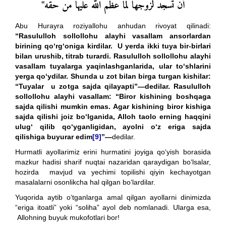
أن تسجد لزوجها لما عظم الله عليها من حقه"
Abu Hurayra roziyallohu anhudan rivoyat qilinadi:
“Rasululloh sollollohu alayhi vasallam ansorlardan
birining qo‘rg‘oniga kirdilar. U yerda ikki tuya bir-birlari
bilan urushib, titrab turardi. Rasululloh sollollohu alayhi
vasallam tuyalarga yaqinlashganlarida, ular to‘shlarini
yerga qo‘ydilar. Shunda u zot bilan birga turgan kishilar:
“Tuyalar u zotga sajda qilayapti”—dedilar. Rasululloh
sollollohu alayhi vasallam: “Biror kishining boshqaga
sajda qilishi mumkin emas. Agar kishining biror kishiga
sajda qilishi joiz bo‘lganida, Alloh taolo erning haqqini
ulug‘ qilib qo‘yganligidan, ayolni o‘z eriga sajda
qilishiga buyurar edim
[9]
”—
dedilar.
Hurmatli ayollarimiz erini hurmatini joyiga qo‘yish borasida
mazkur hadisi sharif nuqtai nazaridan qaraydigan bo‘lsalar,
hozirda mavjud va yechimi topilishi qiyin kechayotgan
masalalarni osonlikcha hal qilgan bo‘lardilar.
Yuqorida aytib o‘tganlarga amal qilgan ayollarni dinimizda
“eriga itoatli” yoki “soliha” ayol deb nomlanadi. Ularga esa,
Allohning buyuk mukofotlari bor!