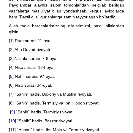
Payg‘ambar alayhis salom tomonlaridan belgilab berilgan
vazifalarga mas'uliyat bilan yondashsak, kelgusi avlodlarga
ham “Baxtli oila” qurishlariga zamin tayyorlagan bo‘lardik.
Alloh taolo barchalarimizning oilalarimizni, baxtli oilalardan
qilsin!
[1]
Rum surasi 21-oyat.
[2]
Abu Dovud rivoyati
[3]
Zalzala surasi 7-8 oyat.
[4]
Niso surasi 124-oyat.
[5]
Nahl, surasi, 97-oyat.
[6]
Niso surasi 34-oyat.
[7]
“Sahih” hadis. Buxoriy va Muslim rivoyati.
[8]
“Sahih” hadis. Termiziy va Ibn Hibbon rivoyati.
[9]
“Sahih” hadis. Termiziy rivoyati.
[10]
“Sahih” hadis. Bazzor rivoyati.
[11]
“Hasan” hadis. Ibn Moja va Termiziy rivoyati.