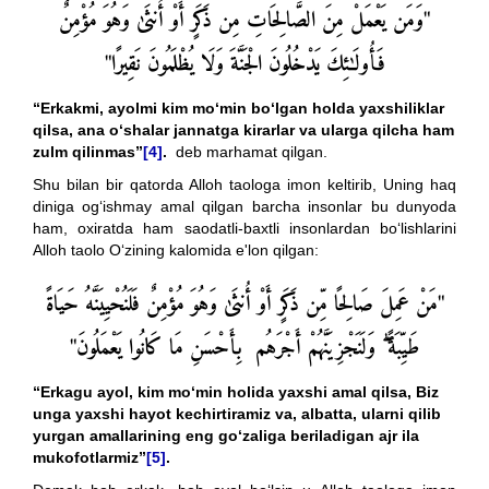
"وَمَن يَعْمَلْ مِنَ الصَّالِحَاتِ مِن ذَكَرٍ أَوْ أُنثَىٰ وَهُوَ مُؤْمِنٌ
فَأُولَٰئِكَ يَدْخُلُونَ الْجَنَّةَ وَلَا يُظْلَمُونَ نَقِيرًا"
“
Erkakmi, ayolmi
kim mo‘min bo‘lgan holda yaxshiliklar
qilsa, ana o‘shalar jannatga kirarlar va ularga qilcha ham
zulm qilinmas
”
[4]
.
deb marhamat qilgan.
Shu bilan bir qatorda Alloh taologa imon keltirib, Uning haq
diniga og‘ishmay amal qilgan barcha insonlar bu dunyoda
ham, oxiratda ham saodatli-baxtli insonlardan bo‘lishlarini
Alloh taolo O‘zining kalomida e'lon qilgan:
"مَنْ عَمِلَ صَالِحًا مِّن ذَكَرٍ أَوْ أُنثَىٰ وَهُوَ مُؤْمِنٌ فَلَنُحْيِيَنَّهُ حَيَاةً
وَلَنَجْزِيَنَّهُمْ أَجْرَهُم بِأَحْسَنِ مَا كَانُوا يَعْمَلُونَ"
ۖ
طَيِّبَةً
“
Erkagu ayol, kim mo‘min holida yaxshi amal qilsa, Biz
unga yaxshi hayot kechirtiramiz va, albatta, ularni qilib
yurgan amallarining eng go‘zaliga beriladigan ajr ila
mukofotlarmiz
”
[5]
.