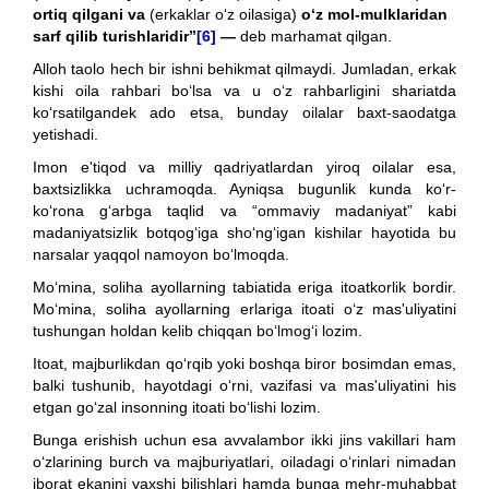
ortiq qilgani va
(erkaklar o‘z oilasiga)
o‘z mol-mulklaridan
sarf qilib turishlaridir”
[6]
—
deb marhamat qilgan.
Alloh taolo hech bir ishni behikmat qilmaydi. Jumladan, erkak
kishi oila rahbari bo‘lsa va u o‘z rahbarligini shariatda
ko‘rsatilgandek ado etsa, bunday oilalar baxt-saodatga
yetishadi.
Imon e'tiqod va milliy qadriyatlardan yiroq oilalar esa,
baxtsizlikka uchramoqda. Ayniqsa bugunlik kunda ko‘r-
ko‘rona g‘arbga taqlid va “ommaviy madaniyat” kabi
madaniyatsizlik botqog‘iga sho‘ng‘igan kishilar hayotida bu
narsalar yaqqol namoyon bo‘lmoqda.
Mo‘mina, soliha ayollarning tabiatida eriga itoatkorlik bordir.
Mo‘mina, soliha ayollarning erlariga itoati o‘z mas'uliyatini
tushungan holdan kelib chiqqan bo‘lmog‘i lozim.
Itoat, majburlikdan qo‘rqib yoki boshqa biror bosimdan emas,
balki tushunib, hayotdagi o‘rni, vazifasi va mas'uliyatini his
etgan go‘zal insonning itoati bo‘lishi lozim.
Bunga erishish uchun esa avvalambor ikki jins vakillari ham
o‘zlarining burch va majburiyatlari, oiladagi o‘rinlari nimadan
iborat ekanini yaxshi bilishlari hamda bunga mehr-muhabbat