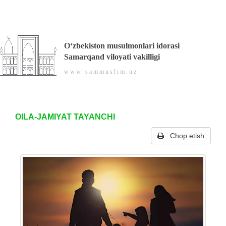
O‘zbekiston musulmonlari idorasi
Samarqand viloyati vakilligi
w w w . s a m m u s l i m . u z
OILA-JAMIYAT TAYANCHI
Chop etish