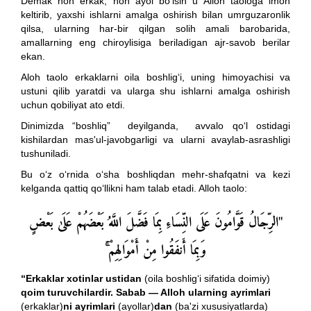
Demak hoh erkak, hoh ayol bo‘lsin u Alloh taologa imon
keltirib, yaxshi ishlarni amalga oshirish bilan umrguzaronlik
qilsa, ularning har-bir qilgan solih amali barobarida,
amallarning eng chiroylisiga beriladigan ajr-savob berilar
ekan.
Aloh taolo erkaklarni oila boshlig‘i, uning himoyachisi va
ustuni qilib yaratdi va ularga shu ishlarni amalga oshirish
uchun qobiliyat ato etdi.
Dinimizda “boshliq” deyilganda, avvalo qo‘l ostidagi
kishilardan mas'ul-javobgarligi va ularni avaylab-asrashligi
tushuniladi.
Bu o‘z o‘rnida o‘sha boshliqdan mehr-shafqatni va kezi
kelganda qattiq qo‘llikni ham talab etadi. Alloh taolo:
"الرِّجَالُ قَوَّامُونَ عَلَى النِّسَاءِ بِمَا فَضَّلَ اللَّهُ بَعْضَهُمْ عَلَىٰ بَعْضٍ
وَبِمَا أَنفَقُوا مِنْ أَمْوَالِهِمْ
“Erkaklar xotinlar ustidan
(oila boshlig‘i sifatida doimiy)
qoim turuvchilardir. Sabab —
Alloh
ularning ayrimlari
(erkaklar)
ni ayrimlari
(ayollar)
dan
(ba'zi xususiyatlarda)