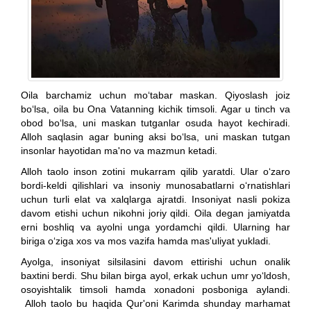
Oila barchamiz uchun mo‘tabar maskan. Qiyoslash joiz
bo‘lsa, oila bu Ona Vatanning kichik timsoli. Agar u tinch va
obod bo‘lsa, uni maskan tutganlar osuda hayot kechiradi.
Alloh saqlasin agar buning aksi bo‘lsa, uni maskan tutgan
insonlar hayotidan ma'no va mazmun ketadi.
Alloh taolo inson zotini mukarram qilib yaratdi. Ular o‘zaro
bordi-keldi qilishlari va insoniy munosabatlarni o‘rnatishlari
uchun turli elat va xalqlarga ajratdi. Insoniyat nasli pokiza
davom etishi uchun nikohni joriy qildi. Oila degan jamiyatda
erni boshliq va ayolni unga yordamchi qildi. Ularning har
biriga o‘ziga xos va mos vazifa hamda mas'uliyat yukladi.
Ayolga, insoniyat silsilasini davom ettirishi uchun onalik
baxtini berdi. Shu bilan birga ayol, erkak uchun umr yo‘ldosh,
osoyishtalik timsoli hamda xonadoni posboniga aylandi.
Alloh taolo bu haqida Qur'oni Karimda shunday marhamat