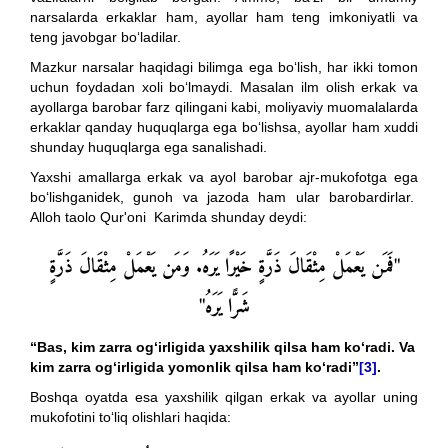
narsalarda erkaklar ham, ayollar ham teng imkoniyatli va
teng javobgar bo‘ladilar.
Mazkur narsalar haqidagi bilimga ega bo‘lish, har ikki tomon
uchun foydadan xoli bo‘lmaydi. Masalan ilm olish erkak va
ayollarga barobar farz qilingani kabi, moliyaviy muomalalarda
erkaklar qanday huquqlarga ega bo‘lishsa, ayollar ham xuddi
shunday huquqlarga ega sanalishadi.
Yaxshi amallarga erkak va ayol barobar ajr-mukofotga ega
bo‘lishganidek, gunoh va jazoda ham ular barobardirlar.
Alloh taolo Qur'oni Karimda shunday deydi:
وَمَن يَعْمَلْ مِثْقَالَ ذَرَّةٍ
.
"فَمَن يَعْمَلْ مِثْقَالَ ذَرَّةٍ خَيْرًا يَرَهُ
"
شَرًّا يَرَهُ
“
Bas, kim zarra og‘irligida yaxshilik qilsa ham ko‘radi. Va
kim zarra og‘irligida yomonlik qilsa ham ko‘radi
”
[3]
.
Boshqa oyatda esa yaxshilik qilgan erkak va ayollar uning
mukofotini to‘liq olishlari haqida: