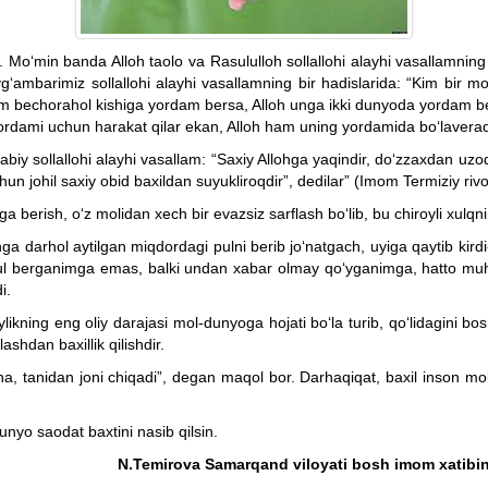
. Mo‘min banda Alloh taolo va Rasululloh sollallohi alayhi vasallamnin
yg‘ambarimiz sollallohi alayhi vasallamning bir hadislarida: “Kim bir 
Kim bechorahol kishiga yordam bersa, Alloh unga ikki dunyoda yordam be
 yordami uchun harakat qilar ekan, Alloh ham uning yordamida bo‘lavera
abiy sollallohi alayhi vasallam: “Saxiy Allohga yaqindir, do‘zzaxdan uzo
un johil saxiy obid baxildan suyukliroqdir”, dedilar” (Imom Termiziy rivo
berish, o‘z molidan xech bir evazsiz sarflash bo‘lib, bu chiroyli xulqnin
unga darhol aytilgan miqdordagi pulni berib jo‘natgach, uyiga qaytib kird
Pul berganimga emas, balki undan xabar olmay qo‘yganimga, hatto muht
i.
iylikning eng oliy darajasi mol-dunyoga hojati bo‘la turib, qo‘lidagini b
ashdan baxillik qilishdir.
a, tanidan joni chiqadi”, degan maqol bor. Darhaqiqat, baxil inson mo
dunyo saodat baxtini nasib qilsin.
N.Temirova Samarqand viloyati bosh imom xatibini