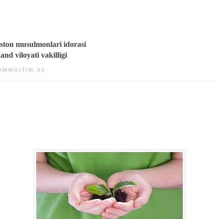
ston musulmonlari idorasi
nd viloyati vakilligi
 m m u s l i m . u z