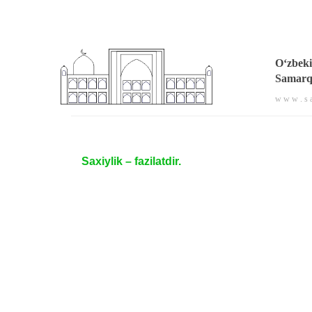
O‘zbeki
Samarqa
w w w . s a
Saxiylik – fazilatdir.