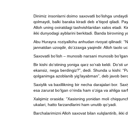
Dinimiz insonlarni doimo saxovatli bo‘lishga undaydi
qolmaydi, balki baraka kiradi deb e'tiqod qiladi. Pa
Alloh uning oxiratdagi tashvishlaridan xalos etadi. 
ikki dunyodagi ayblarini berkitadi. Banda birovning
Abu Hurayra roziyallohu anhudan rivoyat qilinadi: “N
jannatdan uzoqdir, do‘zzaxga yaqindir. Alloh taolo uch
Saxovatli bo‘lish – munosib narsani munosib bo‘lganga 
Bir kishi do‘stining yoniga qarz so‘rab keldi. Do‘sti 
ekansiz, nega berdingiz?”, dedi. Shunda u kishi: “
qolganimga azoblanib yig‘layabman”, deb javob berd
Saxiylik va baxillikning bir necha darajalari bor. Sax
esa zarurat bo‘lgan o‘rinda ham o‘ziga va ahliga sarfl
Xalqimiz orasida: “Xasisning yonidan moli chiqqunch
ukalari, hatto farzandlarini ham unutib qo‘yadi.
Barchalarimizni Alloh saxovat bilan xulqlantirib, ikki 