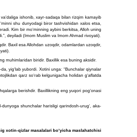
g va'daliga ishonib, xayr-sadaqa bilan rizqim kamayib
mo‘minni shu dunyodagi biror tashvishidan xalos etsa,
radi. Kim bir mo‘minning aybini berkitsa, Alloh uning
di.”, deyiladi (Imom Muslim va Imom Ahmad rivoyati).
qdir. Baxil esa Allohdan uzoqdir, odamlardan uzoqdir,
yati).
g muhimlaridan biridir. Baxillik esa buning aksidir.
i-da, yig‘lab yubordi. Xotini unga: “Bunchalar qiynalar
ojlikdan qarz so‘rab kelgunigacha holidan g‘aflatda
oshqalarga berishdir. Baxillikning eng yuqori pog‘onasi
l-dunyoga shunchalar harisligi qarindosh-urug‘, aka-
g xotin-qizlar masalalari bo‘yicha maslahatchisi