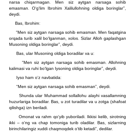
narsa chiqarmagan. Men siz aytgan narsaga sohib
emasman. O‘g‘lim Ibrohim Xalilullohning oldiga boringlar”,
deydi.
Bas, Ibrohim:
“Men siz aytgan narsaga sohib emasman. Men faqatgina
orqada turib xalil bo‘lganman, xolos. Sizlar Alloh gaplashgan
Musoning oldiga boringlar”, deydi.
Bas, ular Musoning oldiga boradilar va u:
“Men siz aytgan narsaga sohib emasman. Allohning
kalimasi va ruhi bo‘lgan Iysoning oldiga boringlar”, deydi.
Iyso ham o‘z navbatida:
“Men siz aytgan narsaga sohib emasman”, deydi.
Shunda ular Muhammad sollallohu alayhi vasallamning
huzurlariga boradilar. Bas, u zot turadilar va u zotga (shafoat
qilishga) izn beriladi.
Omonat va rahm qo‘yib yuboriladi. Ikkisi kelib, sirotning
ikki – o‘ng va chap tomoniga turib oladilar. Bas, sizlarning
birinchilaringiz xuddi chaqmoqdek o‘tib ketadi”, dedilar.