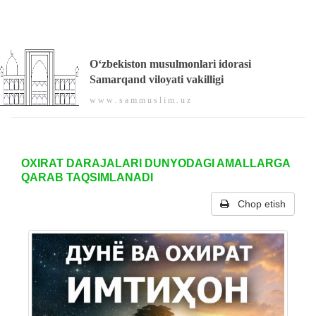
O‘zbekiston musulmonlari idorasi
Samarqand viloyati vakilligi
w w w . s a m m u s l i m . u z
OXIRAT DARAJALARI DUNYODAGI AMALLARGA
QARAB TAQSIMLANADI
Chop etish