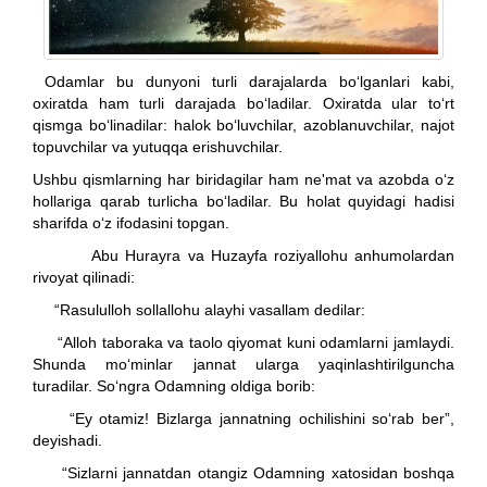
Odamlar bu dunyoni turli darajalarda bo‘lganlari kabi,
oxiratda ham turli darajada bo‘ladilar. Oxiratda ular to‘rt
qismga bo‘linadilar: halok bo‘luvchilar, azoblanuvchilar, najot
topuvchilar va yutuqqa erishuvchilar.
Ushbu qismlarning har biridagilar ham ne'mat va azobda o‘z
hollariga qarab turlicha bo‘ladilar. Bu holat quyidagi hadisi
sharifda o‘z ifodasini topgan.
Abu Hurayra va Huzayfa roziyallohu anhumolardan
rivoyat qilinadi:
“Rasululloh sollallohu alayhi vasallam dedilar:
“Alloh taboraka va taolo qiyomat kuni odamlarni jamlaydi.
Shunda mo‘minlar jannat ularga yaqinlashtirilguncha
turadilar. So‘ngra Odamning oldiga borib:
“Ey otamiz! Bizlarga jannatning ochilishini so‘rab ber”,
deyishadi.
“Sizlarni jannatdan otangiz Odamning xatosidan boshqa