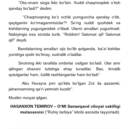
“Ota-onam sizga fido bo‘lsin. Xuddi chaqmoqdek o‘tish
qanday bo‘ladi?” dedim.
“Chaqmoqning ko‘z ochib yumguncha qanday o‘tib,
qaytganini ko‘rmaganmisizlar?! So‘ng xuddi qushdek va
kishilarning yugurganidek o‘tiladi. Ularni amallari yugurtiradi.
Nabiyingiz esa sirotda turib, “Robbim! Salomat qil! Salomat
qil!” deydi.
Bandalarning amallari ojiz bo‘lib qolganda, ba'zi kishilar
yurishga qodir bo‘lmay, sudralib o‘tadilar.
Sirotning ikki tarafida ombirlar osilgan bo‘ladi. Ular amr
qilingan shaxsni tutishga shay turadilar. Bas, tirnalib
qutulganlar ham, tutilib tashlanganlar ham bo‘ladi”.
Abu Hurayra joni qo‘lida bo‘lgan Zot ila qasamki,
jahannamning qa'ri yetmish kuzdir”.
Muslim rivoyat qilgan.
HASANXON TEMIROV – O‘MI Samarqand viloyat vakilligi
mutaxassisi
("Ruhiy tarbiya" kitobi asosida tayyorladi).