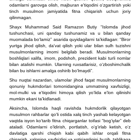
odamlarni garovga olish, majburan e'tiqodini o‘zgartirish yoki
tinch musulmon jamiyatida fitna chiqarish uchun joriy
qilinmagan.
Shayx Muhammad Said Ramazon Butiy “Islomda jihod
tushunchasi, uni qanday tushunamiz va u bilan qanday
muomalada bo‘lamiz” asarida quyidagilarni ta'kidlagan: “Biror
yurtga jihod qilish, da'vat qilish yoki ular bilan sulh tuzishni
musulmonlarning imomi belgilab beradi. Musulmonlarning
boshliqlari xalifa, imom, podshoh, prezident kabi turli nomlar
bilan atalishi mumkin. Ularning ruxsatlarisiz, o‘zboshimchalik
bilan bu ishlarni amalga oshirib bo‘lmaydi”.
Shu nuqtai nazardan, ulamolar jihod faqat musulmonlarning
qonuniy hukmdorlari tomonidangina ummatning xavfsizligi,
mol-mulki va e'tiqodini himoya qilish yo‘lida e'lon qilinishi
mumkin ekani ta'kidlanadi.
Aksincha, Islomda haqli ravishda hukmdorlik qilayotgan
musulmon rahbarlar qo‘li ostida xalq tinch yashab kelayotgan
vaqtda isyon ko‘tarib fitna chiqarganlar toifasi “bog‘iylar” deb
ataladi. Odamlarni o‘ldirish, portlatish, o‘g‘irlab ketish, o‘z
davlatiga qarshi chiqish kabi qabih ishlar orqali fitna
chiqarish, xalqning xavfsizligi va xotirjamligini buzib, tahlikaga