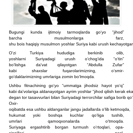
Bugungi kunda ijtimoiy tarmoqlarda go‘yo “jihod”
barcha musulmonlarga farz,
shu bois haqiqiy musulmon yoshlar Suriya kabi urush kechayotgan za
O‘zi Turkiya hududiga berkinib olib,
yoshlarni Suriyadagi urush o‘chog‘ida “o‘tin”
bo‘lishga da'vat qilayotgan “Abdulla Zufar”
kabi shaxslar fuqarolarimizning, o‘smir-
go‘daklarimizning umrlariga zomin bo‘lmoqda.
Ushbu fitnachining go‘yo “ummatga jihodsiz hayot yo‘q”
kabi da'volariga aldanayotgan ayrim yoshlar “jihod qilish kerak eka
degan tor tasavvurlari bilan Suriyadagi terrorchilar safiga borib q
Oxir-
oqibatda esa ushbu aldanganlar jangu jadallarda o‘lib ketmoqda,
hukumat yoki boshqa kuchlar qo‘liga tushib,
umrlari qamoqxonalarda o‘tmoqda.
Suriyaga ergashtirib borgan turmush o‘rtoqlari, opa-