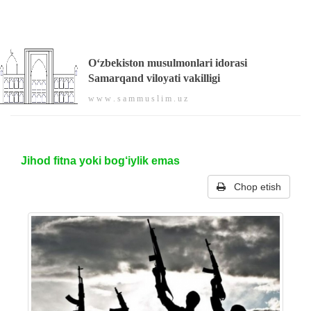
O‘zbekiston musulmonlari idorasi
Samarqand viloyati vakilligi
w w w . s a m m u s l i m . u z
Jihod fitna yoki bog‘iylik emas
Chop etish