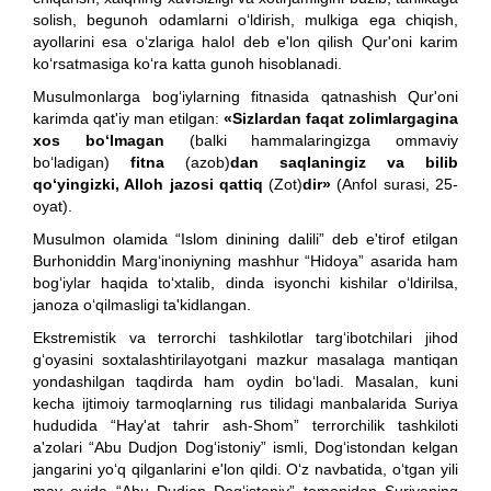
solish, begunoh odamlarni o‘ldirish, mulkiga ega chiqish,
ayollarini esa o‘zlariga halol deb e'lon qilish Qur'oni karim
ko‘rsatmasiga ko‘ra katta gunoh hisoblanadi.
Musulmonlarga bog‘iylarning fitnasida qatnashish Qur'oni
karimda qat'iy man etilgan:
«Sizlardan faqat zolimlargagina
xos bo‘lmagan
(balki hammalaringizga ommaviy
bo‘ladigan)
fitna
(azob)
dan saqlaningiz va bilib
qo‘yingizki, Alloh jazosi qattiq
(Zot)
dir»
(Anfol surasi, 25-
oyat).
Musulmon olamida “Islom dinining dalili” deb e'tirof etilgan
Burhoniddin Marg‘inoniyning mashhur “Hidoya” asarida ham
bog‘iylar haqida to‘xtalib, dinda isyonchi kishilar o‘ldirilsa,
janoza o‘qilmasligi ta'kidlangan.
Ekstremistik va terrorchi tashkilotlar targ‘ibotchilari jihod
g‘oyasini soxtalashtirilayotgani mazkur masalaga mantiqan
yondashilgan taqdirda ham oydin bo‘ladi. Masalan, kuni
kecha ijtimoiy tarmoqlarning rus tilidagi manbalarida Suriya
hududida “Hay'at tahrir ash-Shom” terrorchilik tashkiloti
a'zolari “Abu Dudjon Dog‘istoniy” ismli, Dog‘istondan kelgan
jangarini yo‘q qilganlarini e'lon qildi. O‘z navbatida, o‘tgan yili