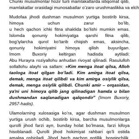
Chunki musulmonlar hozir turli mamlakatlarda istiqomat qilib,
mamlakatlar orasidagi munosabatlar o‘zaro urushmaslikka va elchi
Mudofaa jihodi dushman musulmon yurtiga bostirib kirsa,
himoya uchun zarur bo‘lib,
u hech qachon ichki fitna shaklida bo‘lishi mumkin emas.
Islomda qonuniy hokimiyatga qarshi fitna qilib,
bog‘iylarcha qurol ko‘tarib chiqish emas, aksincha,
qonuniy hokimiyatni himoya qilish buyurilgan.
Imom Buxoriy keltirgan hadisda aytiladi:
Abu Hurayra roziyallohu anhudan rivoyat qilinadi. Rasululloh
sollallohu alayhi va sallam:
«Kim menga itoat qilsa, Alloh
taologa itoat qilgan bo‘ladi. Kim amirga itoat qilsa,
demak, menga itoat qilibdi va kim amirga osiylik qilsa,
demak, menga osiylik qilibdi. Chunki amir – orqasidan,
ya'ni uni himoya qilib jang qilinadigan hamda u bilan
dushmandan saqlanadigan qalqondir”
(Imom Buxoriy,
2957-hadis).
Ulamolarning xulosasiga ko‘ra, agar dushman musulmon
yurtiga urush ochib, bostirib kirsa, barcha musulmonlarga
qurolli jihod farzi ayn, bunday holat bo‘lmasa, farzi kifoya
hisoblanadi. Qurolli jihod hokimiyat rahbari qo‘li ostida
amalga oshiriladi. Jihod hech qachon qotillik, bosqinchilik,