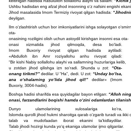
keltirilgan hadisda Rasululloh sollallohu alayhi va sallam:
“
Kichik
Ushbu hadisdan eng afzal jihod insonning o‘z nafsini engishi ekani 
Jihod masalasida Imom Termiziy rivoyat qilgan hadisda:
“
Jihodni
deyilgan.
Ilm o‘zlashtirish uchun bor imkoniyatlarini ishga solayotgan o‘smirni
ota-
onasining roziligini olish uchun astoydil kirishgan insonni esa ota-
onasi xizmatida jihod qilmoqda, desa bo‘ladi.
Imom Buxoriy rivoyat qilgan hadisda aytiladi:
«Abdulloh ibn Amr roziyallohu anhu rivoyat qiladi:
“Bir kishi Nabiy sollallohu alayhi va sallamning huzurlariga kelib,
u zotdan jihod qilishga izn so‘radi. Shunda u zot:
“Ota-
onang tirikmi?”
dedilar. U “Ha”, dedi. U zot:
“Unday bo‘lsa,
ana o‘shalarning yo‘lida jihod qil!”
dedilar» (Imom
Buxoriy, 3004-hadis).
Boshqa hadisi sharifda esa quyidagilar bayon etilgan:
“
Alloh
nin
onasi
,
farzandlarini
boqishi
hamda
o‘zini
odamlardan
tilanis
Dunyo ulamolarining xulosalariga ko‘ra,
Islomda qurolli jihod hukmi sharoitga qarab o‘zgarib turadi va ikki 
talab va mudofaadan iborat ekanini ta'kidlaydilar.
Talab jihodi hozirgi kunda yo‘q ekaniga ulamolar ijmo qilganlar.