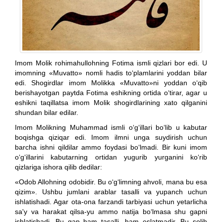
Imom Molik rohimahullohning Fotima ismli qizlari bor edi. U
imomning «Muvatto» nomli hadis to‘plamlarini yoddan bilar
edi. Shogirdlar imom Molikka «Muvatto»ni yoddan o‘qib
berishayotgan paytda Fotima eshikning ortida o‘tirar, agar u
eshikni taqillatsa imom Molik shogirdlarining xato qilganini
shundan bilar edilar.
Imom Molikning Muhammad ismli o‘g‘illari bo‘lib u kabutar
boqishga qiziqar edi. Imom ilmni unga suydirish uchun
barcha ishni qildilar ammo foydasi bo‘lmadi. Bir kuni imom
o‘g‘illarini kabutarning ortidan yugurib yurganini ko‘rib
qizlariga ishora qilib dedilar:
«Odob Allohning odobidir. Bu o‘g‘limning ahvoli, mana bu esa
qizim». Ushbu jumlani arablar tasalli va yupanch uchun
ishlatishadi. Agar ota-ona farzandi tarbiyasi uchun yetarlicha
sa'y va harakat qilsa-yu ammo natija bo‘lmasa shu gapni
ishlatishadi. Bu gap ham tasalli, ham eslatmadir. Bu solih