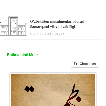
O‘zbekiston musulmonlari idorasi
Samarqand viloyati vakilligi
w w w . s a m m u s l i m . u z
Fotima binti Molik.
Chop etish