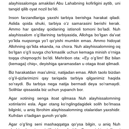
alayhissalomga amakilari Abu Lahabning kofirligini aytib, uni
tanqid qilib oyat nozil bo‘ldi.
Inson farzandlariga yaxshi tarbiya berishga harakat qiladi.
Aslida qoida shuki, tarbiya o‘z samarasini berishi kerak.
Ammo har qanday qoidaning istisnoli tomoni bo‘ladi. Nuh
alayhissalom o‘g‘illarining tarbiyasida, Allohga bo‘lgan da'vat
yo‘lida nuqsonga yo‘l qo‘yishi mumkin emas. Ammo hidoyat
Allohning qo‘lida ekanda, na chora. Nuh alayhissalomning oq
bo‘lgan o‘g‘li suvga cho‘kmaslik uchun kemaga minish o‘rniga
toqqa chiqmoqchi bo‘ldi. Mehribon ota: «Ey o‘g‘lim! Biz bilan
(kemaga) chiq», deyishiga qaramasdan u otaga itoat qilmadi.
Biz harakatdan mas'ulmiz, natijadan emas. Alloh taolo bizdan
o‘g‘il-qizlarimizni qay tariqada tarbiya qilganimiz haqida
so‘raydi. Bu tarbiya nega natija bermadi deya so‘ramaydi.
Solihlar qissasida biz uchun yupanch bor.
Agar xotining senga itoat qilmasa Nuh alayhissalomning
xotinlarini esla. Agar otang ko‘nglingdagidek solih bo‘lmasa
bilginki, u aniq Ibrohim alayhissalomning otalaridan yaxshidir.
Kufrdan o‘tadigan gunoh yo‘qdir.
Agar o‘g‘ling seni mashaqqatga qo‘ysa bilgin, u aniq Nuh