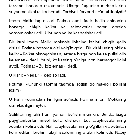
farzandi borlarga eslatmadir. Ularga faqatgina mehnatlariga
suyanmaslikni ta'lim beradi. Tarbiyali farzand ne'mati ilohiydir!
Imom Molikning qizlari Fotima otasi faqir bo‘lib qolganida
bozorga chiqib ko‘kat va sabzavotlar sotar, otasiga
yordamlashar edi. Ular non va ko‘kat sotishar edi.
Bir kuni imom Molik rohimahullohning ishlari chiqib qolib
qizlari Fotima bozorda o‘zi yolg‘iz qoldi. Bir kishi uning oldiga
kelib: «Ko‘kat olmoqchiman, ertaga bizga non kelsa pulini olib
kelaman» dedi. Ya'ni, ko‘katning o‘rniga non bermoqchiligini
aytdi. Fotima: «Bu joiz emas», dedi.
U kishi: «Nega?», deb so‘radi.
Fotima: «Chunki taomni taomga sotish qo‘lma-qo‘l bo‘lishi
lozim».
U kishi Fotimadan kimligini so‘radi. Fotima imom Molikning
qizi ekanligini aytdi.
Solihlarning ahli ham yomon bo‘lishi mumkin. Bunda bizga
payg‘ambarlar misol bo‘la olishadi. Lut alayhissalomning
xotinlari kofira edi. Nuh alayhissalomning o‘g‘illari va xotinlari
kofir edilar. Ibrohim alayhissalomning otalari kofir edi. Nabiy