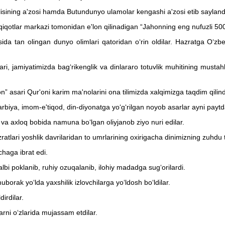
sining a'zosi hamda Butundunyo ulamolar kengashi a'zosi etib saylandi
qiqotlar markazi tomonidan e'lon qilinadigan “Jahonning eng nufuzli 500
a tan olingan dunyo olimlari qatoridan o‘rin oldilar. Hazratga O‘zbe
ri, jamiyatimizda bag‘rikenglik va dinlararo totuvlik muhitining musta
 asari Qur'oni karim ma'nolarini ona tilimizda xalqimizga taqdim qilind
biya, imom-e'tiqod, din-diyonatga yo‘g‘rilgan noyob asarlar ayni paytda 
a axloq bobida namuna bo‘lgan oliyjanob ziyo nuri edilar.
ratlari yoshlik davrilaridan to umrlarining oxirigacha dinimizning zuhdu 
chaga ibrat edi.
i poklanib, ruhiy ozuqalanib, ilohiy madadga sug‘orilardi.
rak yo‘lda yaxshilik izlovchilarga yo‘ldosh bo‘ldilar.
irdilar.
i o‘zlarida mujassam etdilar.