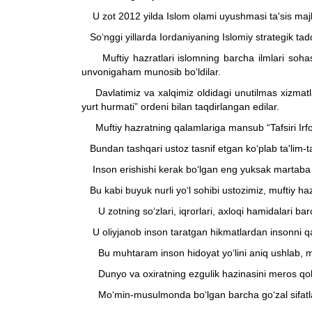
U zot 2012 yilda Islom olami uyushmasi ta'sis majli
So‘nggi yillarda Iordaniyaning Islomiy strategik tad
Muftiy hazratlari islomning barcha ilmlari sohasid
unvonigaham munosib bo‘ldilar.
Davlatimiz va xalqimiz oldidagi unutilmas xizmatla
yurt hurmati” ordeni bilan taqdirlangan edilar.
Muftiy hazratning qalamlariga mansub “Tafsiri Irfon”
Bundan tashqari ustoz tasnif etgan ko‘plab ta'lim-tar
Inson erishishi kerak bo‘lgan eng yuksak martaba v
Bu kabi buyuk nurli yo‘l sohibi ustozimiz, muftiy haz
U zotning so‘zlari, iqrorlari, axloqi hamidalari bar
U oliyjanob inson taratgan hikmatlardan insonni qalb
Bu muhtaram inson hidoyat yo‘lini aniq ushlab, mubo
Dunyo va oxiratning ezgulik hazinasini meros qold
Mo‘min-musulmonda bo‘lgan barcha go‘zal sifatlarn