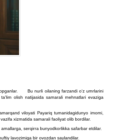
 topganlar. Bu nurli oilaning farzandi o‘z umrlarini
 ta'lim olish natijasida samarali mehnatlari evaziga
amarqand viloyati Payariq tumanidagidunyo imomi,
ifa xizmatida samarali faoliyat olib bordilar.
amallarga, serqirra bunyodkorlikka safarbar etdilar.
ftiy lavozimiga bir ovozdan saylandilar.