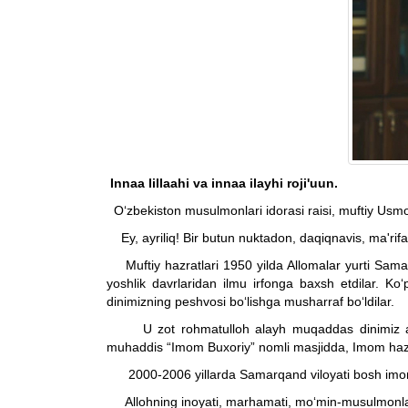
Innaa lillaahi va innaa ilayhi roji'uun.
O‘zbekiston musulmonlari idorasi raisi, muftiy Usmo
Ey, ayriliq! Bir butun nuktadon, daqiqnavis, ma'rif
Muftiy hazratlari 1950 yilda Allomalar yurti Samarq
yoshlik davrlaridan ilmu irfonga baxsh etdilar. Ko‘
dinimizning peshvosi bo‘lishga musharraf bo‘ldilar.
U zot rohmatulloh alayh muqaddas dinimiz asosla
muhaddis “Imom Buxoriy” nomli masjidda, Imom hazratl
2000-2006 yillarda Samarqand viloyati bosh imom-xati
Allohning inoyati, marhamati, mo‘min-musulmonlarnin