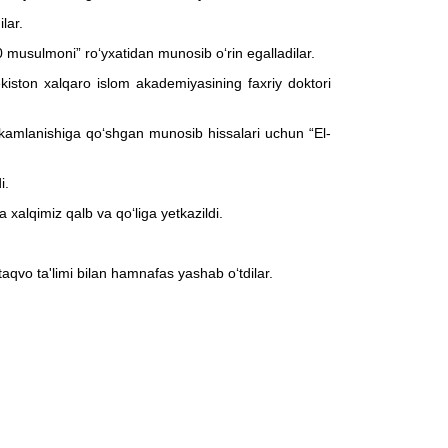
lar.
 musulmoni” ro‘yxatidan munosib o‘rin egalladilar.
kiston xalqaro islom akademiyasining faxriy doktori
hkamlanishiga qo‘shgan munosib hissalari uchun “El-
i.
xalqimiz qalb va qo‘liga yetkazildi.
taqvo ta'limi bilan hamnafas yashab o‘tdilar.