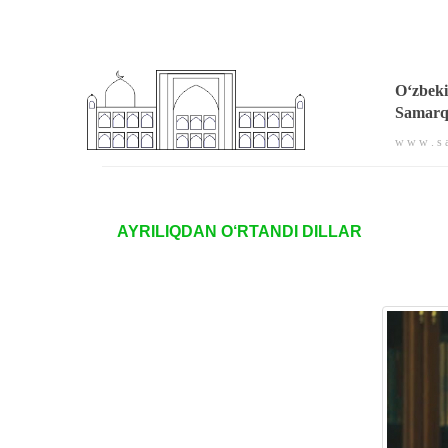
O‘zbeki
Samarqa
w w w . s a
AYRILIQDAN O‘RTANDI DILLAR