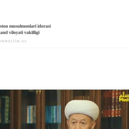
ston musulmonlari idorasi
nd viloyati vakilligi
 m m u s l i m . u z