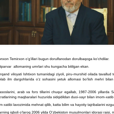
nxon Temirxon o‘g‘illari bugun dorulfanodan dorulbaqoga ko‘chdilar.
atparvar allomaning umrlari shu kungacha bitilgan ekan.
and viloyati Ishtixon tumanidagi ziyoli, piru-murshid oilada tavallud
plab ilm dargohlarida o‘z sohasini yetuk allomasi bo‘lish mehri bilan
rini, arab va fors tillarini chuqur egallab, 1987-2006 yillarda S
arining maqbaralari huzurida sidqidildan duoi-xayr bilan imom-xatib vaz
bi lavozimida mehnat qilib, katta bilim va hayotiy tajribalarini ezgu 
g iqboli o‘laroq 2006 yilda O‘zbekiston musulmonlari idorasi raisi, mu