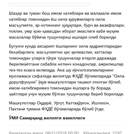
Шаҳар ва туман бош имом хатиблари ва малакали имом
хатиблар томонидан ёш оила қурувчиларга оила
масъулияти, эр-хотиннинг ҳуқуқлари, бурч ва вазифалари,
поклик, умр ҳою-ҳавасдан иборат эмаслиги каби муҳим
масалалар бўйича тушунтириш ишлари олиб борилди.
Бугунги кунда аксарият ёшларнинг оила қадриятларидан
бехабарлиги, масъулиятни ҳис қилмаслик, катталар
томонидан уларга тўғри тушунчалар етарли даражада
берилмаётгани сабабли нотинч хонадонлар, ажрилишлар
тез-тез юзага келмоқда. Ана шу кўнгилсизликларнинг
муолажаси сифатида вилоятда ФҲДЁ бўлимларида “Оила
дорулфунуни” ўқув машғулотлари ташкил этилган бўлиб,
имом-хатибларимиз томонидан ёшларга бу борада
ҳаётлари учун муҳим бўлган тушунчалар бериб борилади.
Машғулотлар Оқдарё, Ургут, Каттақўрғон, Иштихон,
Пахтачи тумани ФҲДЁ бўлимларида бўлиб ўтди.
ЎМИ Самарқанд вилояти вакиллиги
Киритилган вақти: 06/11/2018 00:00; Кўрилганлиги: 2197