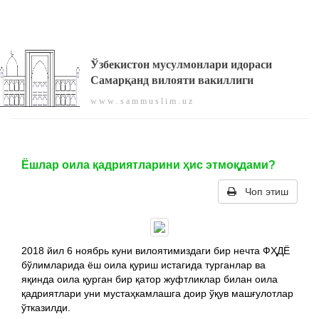
Ўзбекистон мусулмонлари идораси
Самарқанд вилояти вакиллиги
w w w . s a m m u s l i m . u z
Ёшлар оила қадриятларини ҳис этмоқдами?
Чоп этиш
2018 йил 6 ноябрь куни вилоятимиздаги бир нечта ФҲДЁ
бўлимларида ёш оила қуриш истагида турганлар ва
яқинда оила қурган бир қатор жуфтликлар билан оила
қадриятлари уни мустаҳкамлашга доир ўқув машғулотлар
ўтказилди.