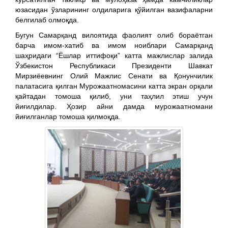
юзасидан ўзларининг олдиларига қўйилган вазифаларни
белгилаб олмоқда.
Бугун Самарқанд вилоятида фаолият олиб бораётган
барча имом-хатиб ва имом ноиблари Самарқанд
шаҳридаги “Ёшлар иттифоқи” катта мажлислар залида
Ўзбекистон Республикаси Президенти Шавкат
Мирзиёевнинг Олий Мажлис Сенати ва Қонунчилик
палатасига қилган Мурожаатномасини катта экран орқали
қайтадан томоша қилиб, уни таҳлил этиш учун
йиғилдилар. Ҳозир айни дамда мурожаатномани
йиғилганлар томоша қилмоқда.