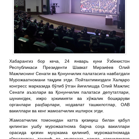
Хабарангиз бор кеча, 24 январь куни Ўзбекистон
Республикаси Президенти Шавкат Мирзиёев Олий
Мажлиснинг Сенати ва Қонунчилик палатасига навбатдаги
Мурожаатномани тақдим этди. Пойтахтимиздаги Халқаро
конгресс марказида бўлиб ўтган йиғилишда Олий Мажлис
Сенати аъзолари ва Қонунчилик палатаси депутатлари,
шунингдек, ижро ҳокимияти ва хўжалик бошқаруви
органлари раҳбарлари, нодавлат ташкилотлар, ОАВ
вакиллари ва кенг жамоатчилик иштирок этди.
Жамоатчилик томонидан катта қизиқиш билан қабул
қилинган ушбу мурожаатнома барча соҳа вакиллари
орасида қизғин муҳокама қилиниб, мурожаатномада
кўрсатилган таклиф ва мулоҳаза ҳамда камчиликлар