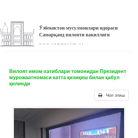
Ўзбекистон мусулмонлари идораси
Самарқанд вилояти вакиллиги
w w w . s a m m u s l i m . u z
Вилоят имом-хатиблари томонидан Президент
мурожаатномаси катта қизиқиш билан қабул
қилинди
Чоп этиш