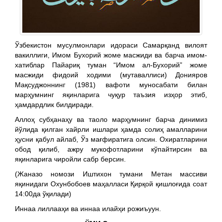
Ўзбекистон мусулмонлари идораси Самарқанд вилоят
вакиллиги, Имом Бухорий жоме масжиди ва барча имом-
хатиблар Пайариқ туман “Имом ал-Бухорий” жоме
масжиди фидоий ходими (мутаваллиси) Донияров
Мақсуджоннинг (1981) вафоти муносабати билан
марҳумнинг яқинларига чуқур таъзия изҳор этиб,
ҳамдардлик билдиради.
Аллоҳ субҳанаҳу ва таоло марҳумнинг барча динимиз
йўлида қилган хайрли ишлари ҳамда солиҳ амалларини
ҳусни қабул айлаб, Ўз мағфиратига олсин. Охиратларини
обод қилиб, ажру мукофотларини кўпайтирсин ва
яқинларига чиройли сабр берсин.
(Жаназо номози Иштихон тумани Метан массиви
яқинидаги Охунбобоев маҳалласи Қирқой қишлоғида соат
14:00да ўқилади)
Иннаа лиллааҳи ва иннаа илайҳи рожиъуун.