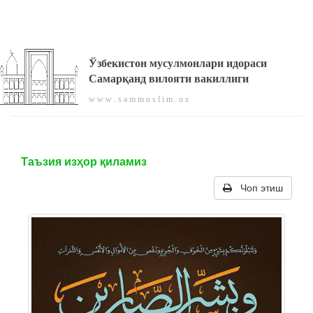
Ўзбекистон мусулмонлари идораси
Самарқанд вилояти вакиллиги
w w w . s a m m u s l i m . u z
Таъзия изҳор қиламиз
Чоп этиш