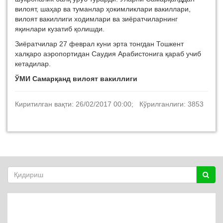
вилоят, шаҳар ва туманлар ҳокимликлари вакиллари,
вилоят вакиллиги ходимлари ва зиёратчиларнинг
яқинлари кузатиб қолишди.
Зиёратчилар 27 феврал куни эрта тонгдан Тошкент
халқаро аэропортидан Саудия Арабистонига қараб учиб
кетадилар.
ЎМИ Самарқанд вилоят вакиллиги
Киритилган вақти: 26/02/2017 00:00; Кўрилганлиги: 3853