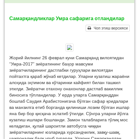
Самарқандликлар Умра сафарига отландилар
Чоп этиш версияси
Жорий йилнинг 26 феврал куни Самарқанд вилоятидан
“Умра-2017” зиёратининг баҳор мавсуми
зиёратчиларининг дастлабки гуруҳлари вилоятдан
пойтахтга қараб жўнаб кетдилар. Уларни кузатиш жараёни
алоҳида эҳтимом ва кўтаринки кайфият билан ташкил
этилди. Зиёратчи отахону онахонлар дастлаб вакиллик
биносига тўпландилар. У ерда уларга Самарқанддан
бошлаб Саудия Арабистонигача бўлган сафар қоидалари
ва манзилга етиб борганда қилиниши лозим бўлган ишлар
яна бир бор қисқача эслатиб ўтилди. Сўнгра уларни йўлга
кузатиш ишлари бошланди. Замон талабларига тўлиқ мос
келадиган, қулай шароитли автобусга чиққан
зиёратчиларнинг юзларида хурсандчилик, завқу-шавқ,
шукроналик балқ уруб турарди. Уларни Самарқанддан