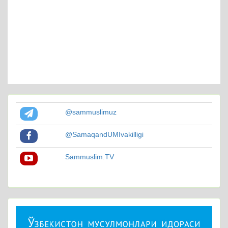
@sammuslimuz
@SamaqandUMIvakilligi
Sammuslim.TV