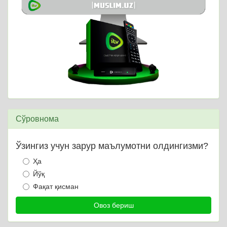
Сўровнома
Ўзингиз учун зарур маълумотни олдингизми?
Ҳа
Йўқ
Фақат қисман