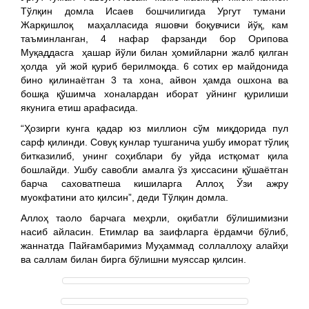
Тўлқин домла Исаев бошчилигида Ургут тумани
Жарқишлоқ маҳалласида яшовчи боқувчиси йўқ, кам
таъминланган, 4 нафар фарзанди бор Орипова
Муқаддасга ҳашар йўли билан ҳомийларни жалб қилган
ҳолда уй жой қуриб берилмоқда. 6 сотих ер майдонида
бино қилинаётган 3 та хона, айвон ҳамда ошхона ва
бошқа қўшимча хоналардан иборат уйнинг қурилиши
якунига етиш арафасида.
“Ҳозирги кунга қадар юз миллион сўм миқдорида пул
сарф қилинди. Совуқ кунлар тушганича ушбу иморат тўлиқ
битказилиб, унинг соҳиблари бу уйда истқомат қила
бошлайди. Ушбу савобли амалга ўз ҳиссасини қўшаётган
барча саховатпеша кишиларга Аллоҳ Ўзи ажру
муокфатини ато қилсин”, деди Тўлқин домла.
Аллоҳ таоло барчага меҳрли, оқибатли бўлишимизни
насиб айласин. Етимлар ва заифларга ёрдамчи бўлиб,
жаннатда Пайғамбаримиз Муҳаммад соллаллоҳу алайҳи
ва саллам билан бирга бўлишни муяссар қилсин.