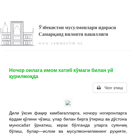
Ўзбекистон мусулмонлари идораси
Самарқанд вилояти вакиллиги
w w w . s a m m u s l i m . u z
Ночор оилага имом хатиб кўмаги билан уй
қурилмоқда
Чоп этиш
Дили ўксик фақир камбағалларга, ночору ногиронларга
ёрдам қўлини чўзиш, улар билан бирга ўтириш ва дўстона
муносабат ўрнатиш, керак бўлганда уларга суянчиқ
бўлиш, булар—ислом ва мусулмончиликнинг руҳияти,