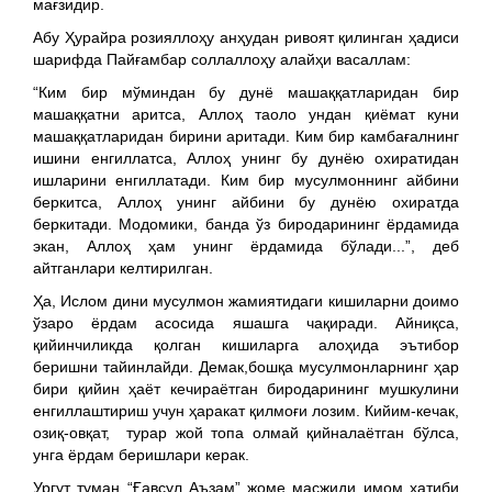
мағзидир.
Абу Ҳурайра розияллоҳу анҳудан ривоят қилинган ҳадиси
шарифда Пайғамбар соллаллоҳу алайҳи васаллам:
“Ким бир мўминдан бу дунё машаққатларидан бир
машаққатни аритса, Аллоҳ таоло ундан қиёмат куни
машаққатларидан бирини аритади. Ким бир камбағалнинг
ишини енгиллатса, Аллоҳ унинг бу дунёю охиратидан
ишларини енгиллатади. Ким бир мусулмоннинг айбини
беркитса, Аллоҳ унинг айбини бу дунёю охиратда
беркитади. Модомики, банда ўз биродарининг ёрдамида
экан, Аллоҳ ҳам унинг ёрдамида бўлади...”, деб
айтганлари келтирилган.
Ҳа, Ислом дини мусулмон жамиятидаги кишиларни доимо
ўзаро ёрдам асосида яшашга чақиради. Айниқса,
қийинчиликда қолган кишиларга алоҳида эътибор
беришни тайинлайди. Демак,бошқа мусулмонларнинг ҳар
бири қийин ҳаёт кечираётган биродарининг мушкулини
енгиллаштириш учун ҳаракат қилмоғи лозим. Кийим-кечак,
озиқ-овқат, турар жой топа олмай қийналаётган бўлса,
унга ёрдам беришлари керак.
Ургут туман “Ғавсул Аъзам” жоме масжиди имом хатиби