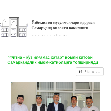
Ўзбекистон мусулмонлари идораси
Самарқанд вилояти вакиллиги
w w w . s a m m u s l i m . u z
“Фитна – кўз илғамас хатар” номли китоби
Самарқандлик имом-хатибларга топширилди
Чоп этиш