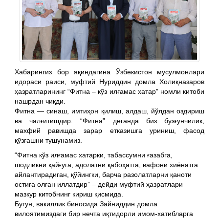
Хабарингиз бор яқиндагина Ўзбекистон мусулмонлари
идораси раиси, муфтий Нуриддин домла Холиқназаров
ҳазратларининг “Фитна – кўз илғамас хатар” номли китоби
нашрдан чиқди.
Фитна — синаш, имтиҳон қилиш, алдаш, йўлдан оздириш
ва чалғитишдир. “Фитна” деганда биз бузғунчилик,
махфий равишда зарар етказишга уриниш, фасод
қўзғашни тушунамиз.
“Фитна кўз илғамас хатарки, табассумни ғазабга,
шодликни қайғуга, адолатни қабоҳатга, вафони хиёнатга
айлантирадиган, қўйингки, барча разолатларни қаноти
остига олган иллатдир” – дейди муфтий ҳазратлари
мазкур китобнинг кириш қисмида.
Бугун, вакиллик биносида Зайниддин домла
вилоятимиздаги бир нечта иқтидорли имом-хатибларга