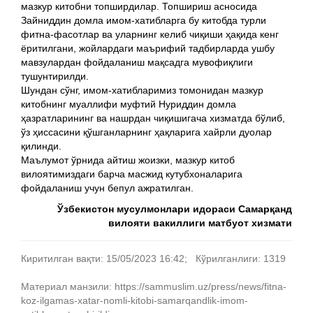
мазкур китобни топширдилар. Топшириш асносида
Зайниддин домла имом-хатибларга бу китобда турли
фитна-фасотлар ва уларнинг келиб чиқиши ҳақида кенг
ёритилгани, жойлардаги маърифий тадбирларда ушбу
мавзулардан фойдаланиш мақсадга мувофиқлиги
тушунтирилди.
Шундан сўнг, имом-хатибларимиз томонидан мазкур
китобнинг муаллифи муфтий Нуриддин домла
ҳазратларининг ва нашрдан чиқишигача хизматда бўлиб,
ўз ҳиссасини қўшганларнинг ҳақларига хайрли дуолар
қилинди.
Маълумот ўрнида айтиш жоизки, мазкур китоб
вилоятимиздаги барча масжид кутубхоналарига
фойдаланиш учун бепул ажратилган.
Ўзбекистон мусулмонлари идораси Самарқанд
вилояти вакиллиги матбуот хизмати
Киритилган вақти: 15/05/2023 16:42; Кўрилганлиги: 1319
Материал манзили: https://sammuslim.uz/press/news/fitna-
koz-ilgamas-xatar-nomli-kitobi-samarqandlik-imom-