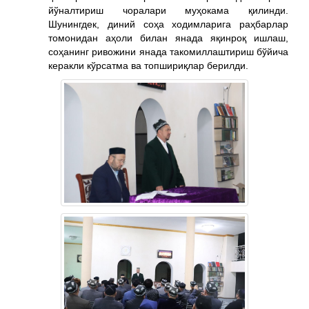
йўналтириш чоралари муҳокама қилинди.
Шунингдек, диний соҳа ходимларига раҳбарлар
томонидан аҳоли билан янада яқинроқ ишлаш,
соҳанинг ривожини янада такомиллаштириш бўйича
керакли кўрсатма ва топшириқлар берилди.