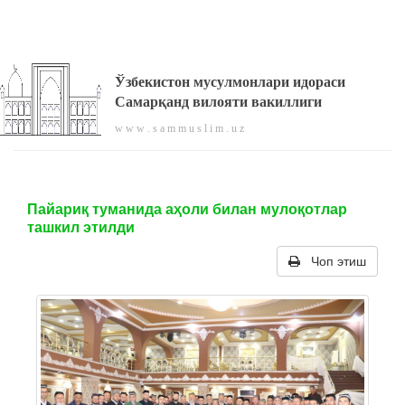
Ўзбекистон мусулмонлари идораси
Самарқанд вилояти вакиллиги
w w w . s a m m u s l i m . u z
Пайариқ туманида аҳоли билан мулоқотлар
ташкил этилди
Чоп этиш