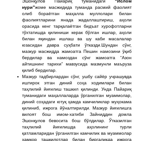
Эшонқулов Пайариқ туманидаги
“Ислом
нури”
жоме масжидида туманда расмий фаолият
олиб бораётган маҳалла муллолари билан
фаолиятларини янада жадаллаштириш, аҳоли
орасида кенг тарқалаётган бидъат хурофотларни
тўхтатишда қилиниши керак бўлган ишлар, аҳоли
билан яқиндан ишлаш ва шу каби масалалар
юзасидан давра суҳбати ўтказди.Шундан сўнг,
мазкур масжидда жамоатга Пешин намозини ўқиб
бердилар ва намоздан сўнг жамоатга “Азон
айтишнинг тарихи” мавзусида мазмунли маъруза
қилиб бердилар.
Мазкур тадбирлардан сўнг, ушбу сайёр учрашувда
иштирок этган диний соҳа ходимлари билан
таҳлилий йиғилиш ташкил қилинди. Унда Пайариқ
туманидаги маҳаллаларда ўрганилган муаммолар,
диний соҳадаги ютуқ ҳамда камчиликлар муҳокама
қилиниб, ижрога йўналтирилди. Мазкур йиғилишга
вилоят бош имом-хатиби Зайниддин домла
Эшонқулов бевосита бош бўлдилар. Ўтказилган
таҳлилий йиғилишда аҳолининг турли
қатламларидан ўрганилган камчилик ва муаммолар
ҳамкор ташкилотлар билан биргаликда ижрога