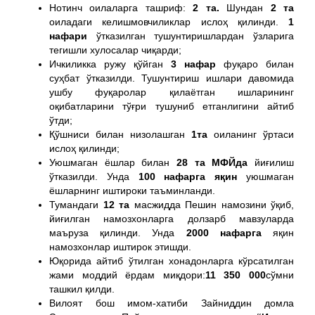
Нотинч оилаларга ташриф:
2 та.
Шундан
2 та
оиладаги келишмовчиликлар ислоҳ қилинди.
1
нафари
ўтказилган тушунтиришлардан ўзларига
тегишли хулосалар чиқарди;
Ичкиликка ружу қўйган
3 нафар
фуқаро билан
суҳбат ўтказилди. Тушунтириш ишлари давомида
ушбу фуқаролар қилаётган ишларининг
оқибатларини тўғри тушуниб етганлигини айтиб
ўтди;
Қўшниси билан низолашган
1та
оиланинг ўртаси
ислоҳ қилинди;
Уюшмаган ёшлар билан
28 та МФЙда
йиғилиш
ўтказилди. Унда
100 нафарга яқин
уюшмаган
ёшларнинг иштироки таъминланди.
Тумандаги
12 та
масжидда Пешин намозини ўқиб,
йиғилган намозхонларга долзарб мавзуларда
маъруза қилинди. Унда
2000 нафарга
яқин
намозхонлар иштирок этишди.
Юқорида айтиб ўтилган хонадонларга кўрсатилган
жами моддий ёрдам миқдори:
11 350 000
сўмни
ташкил қилди.
Вилоят бош имом-хатиби Зайниддин домла