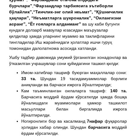
бурчлари”
,
“Фарзандлар тарбиясига эътиборли
бўлайлик”,“Тинчлик-энг олий неьмат”, “Қўшничилик
ҳақлари”, “Неъматларга шукроналик”, “Оилангизни
асранг”, “Ёт ғояларга алданманг”
ва шу каби бугунги
кундаги долзарб мавзулар юзасидан маърузалар
қилдилар ҳамда уларнинг муаммо ва таклифларини
тингладилар.Иш жараёнидаги ҳолатлар ишчи гуруҳ
томонидан далолатнома асосида хатланди.
Ушбу тадбир давомида умумий ўрганилган хонадонлар ва
ўтказилган учрашувлар сони қуйидагини ташкил қилди:
Имом-хатиблар ташриф буюрган маҳаллалар сони:
33 та.
Шундан 19 тасидамуаммолар борлиги
аниқланди ва барчаси ижрога йўналтирилди;
Кам таъминланган оилаларга ташриф:
140 та.
Барчасига моддий ёрдам кўрсатилди ҳамда бошқа
йўналишдаги муаммолари ҳамкор ташкилот
масьуллари билан биргаликда ижрога
йўналтирилди.
Ногиронлиги бор ва касалманд
7нафар
фуқаролар
ҳолидан хабар олинди. Шундан
барчасига
моддий
ёрдам кўрсатилди.