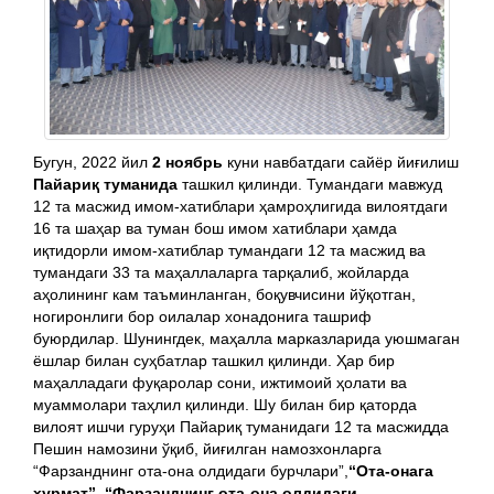
Бугун, 2022 йил
2 ноябрь
куни навбатдаги сайёр йиғилиш
Пайариқ туманида
ташкил қилинди. Тумандаги мавжуд
12 та масжид имом-хатиблари ҳамроҳлигида вилоятдаги
16 та шаҳар ва туман бош имом хатиблари ҳамда
иқтидорли имом-хатиблар тумандаги 12 та масжид ва
тумандаги 33 та маҳаллаларга тарқалиб, жойларда
аҳолининг кам таъминланган, боқувчисини йўқотган,
ногиронлиги бор оилалар хонадонига ташриф
буюрдилар. Шунингдек, маҳалла марказларида уюшмаган
ёшлар билан суҳбатлар ташкил қилинди. Ҳар бир
маҳалладаги фуқаролар сони, ижтимоий ҳолати ва
муаммолари таҳлил қилинди. Шу билан бир қаторда
вилоят ишчи гуруҳи Пайариқ туманидаги 12 та масжидда
Пешин намозини ўқиб, йиғилган намозхонларга
“Фарзанднинг ота-она олдидаги бурчлари”,
“Ота-онага
ҳурмат”
,
“Фарзанднинг ота-она олдидаги