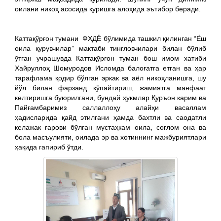
оилани никоҳ асосида қуришга алоҳида эътибор беради.
Каттақўрғон тумани ФҲДЁ бўлимида ташкил қилинган “Ёш
оила қурувчилар” мактаби тингловчилари билан бўлиб
ўтган учрашувда Каттақўрғон туман бош имом хатиби
Хайруллоҳ Шомуродов Исломда балоғатга етган ва ҳар
тарафлама қодир бўлган эркак ва аёл никоҳланишга, шу
йўл билан фарзанд кўпайтириш, жамиятга манфаат
келтиришга буюрилгани, бундай ҳукмлар Қуръон карим ва
Пайғамбаримиз саллаллоҳу алайҳи васаллам
ҳадисларида қайд этилгани ҳамда бахтли ва саодатли
келажак гарови бўлган мустаҳкам оила, соғлом она ва
бола масъулияти, оилада эр ва хотиннинг мажбуриятлари
ҳақида гапириб ўтди.