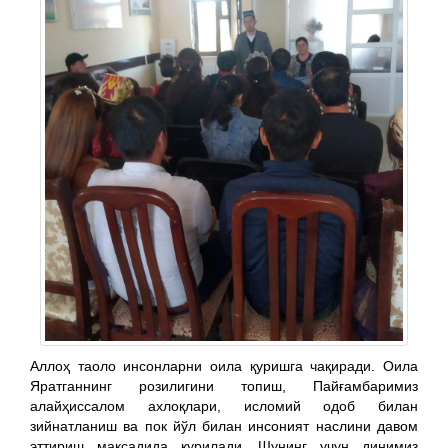
Аллоҳ таоло инсонларни оила қуришга чақиради. Оила
Яратганнинг розилигини топиш, Пайғамбаримиз
алайҳиссалом ахлоқлари, исломий одоб билан
зийнатланиш ва пок йўл билан инсоният наслини давом
эттириш мақсадида қурилади. Шунинг учун динимиз