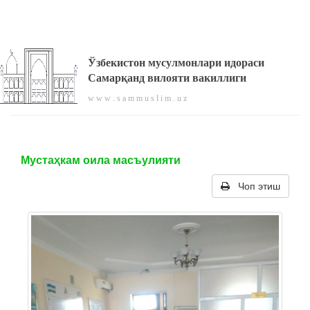
Ўзбекистон мусулмонлари идораси
Самарқанд вилояти вакиллиги
w w w . s a m m u s l i m . u z
Мустаҳкам оила масъулияти
Чоп этиш