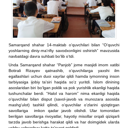
Samarqand shahar 14-maktab o‘quvchilari bilan “O‘quvchi
yoshlarning diniy-ma'rifiy savodxonligini oshirish” mavzusida
navbatdagi davra suhbati bo‘lib o‘tdi.
Unda Samarqand shahar “Panjob” jome masjidi imom xatibi
Botirali Rizayev qatnashib, o‘quvchilarga yaxshi ilm
egallashlari uchun duoi xayrlar qildi hamda iymonning inson
tarbiyasiga ijobiy ta'siri haqida so‘z yuritdi. Islom dinining
asoslaridan biri bo‘lgan poklik va pok yurishlik ekanligi haqida
tushunchalar berdi. “Halol va harom” nima ekanligi haqida
o‘quvchilar bilan disput (savol-javob va munozara asosida
mashg‘ulot) tashkil qilindi, o‘quvchilar o‘zlarini qiziqtirgan
savollariga imkon qadar javob olishdi. Ular tomonidan
berilgan savollarga rivoyatlar, hayotiy misollar orqali qiziqarli
tarzda javob berishga harakat qildi va har doimgidek ularda
ushbu uchrashuv katta ta'surot qoldirdi.