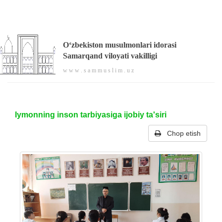
O‘zbekiston musulmonlari idorasi
Samarqand viloyati vakilligi
w w w . s a m m u s l i m . u z
Iymonning inson tarbiyasiga ijobiy ta'siri
Chop etish