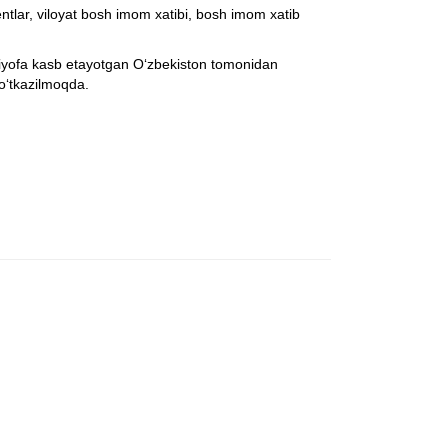
sentlar, viloyat bosh imom xatibi, bosh imom xatib
qiyofa kasb etayotgan O‘zbekiston tomonidan
 o‘tkazilmoqda.