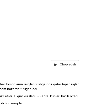
Chop etish
ar tomonlama rivojlantirishga doir qator topshiriqlar
 ham nazarda tutilgan edi.
 etildi. O‘quv kurslari 3-5 aprel kunlari bo‘lib o‘tadi.
lib borilmoqda.