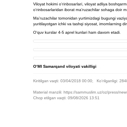
Viloyat hokimi o‘rinbosarlari, viloyat adliya boshqarm
o‘rinbosarlaridan iborat ma’ruzachilar sohaga doir 
Ma’ruzachilar tomonidan yurtimizdagi bugungi vaziy
yuritilayotgan ichki va tashqi siyosat, imomlarning 
O‘quv kurslar 4-5 aprel kunlari ham davom etadi.
O‘MI Samarqand viloyati vakilligi
Kiritilgan vaqti: 03/04/2018 00:00; Ko‘rilganligi: 284
Material manzili: https://sammuslim.uz/oz/press/news/
Chop etilgan vaqti: 09/08/2026 13:51