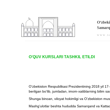
O‘zbeki
Samarqa
w w w . s a
O‘QUV KURSLARI TASHKIL ETILDI
O‘zbekiston Respublikasi Prezidentining 2018 yil 17-1
berilgan bo‘lib, jumladan, imom-xatiblarning bilim sa
Shunga binoan, viloyat hokimligi va O‘zbekiston musulmo
Mashg‘ulotlar beshta hududda Samarqand va Kattaqo