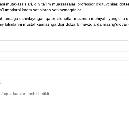
asi mutaxassislari, oliy ta’lim muassasalari professor o‘qituvchilar, dot
ma’lumotlarni imom xatiblarga yetkazmoqdalar.
at, amalga oshirilayotgan qator islohotlar mazmun mohiyati, yangicha 
diniy bilimlarini mustahkamlashga doir dolzarb mavzularda mashg‘ulotlar
8
oquv-kurslari-tashkil-etildi