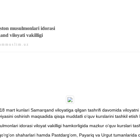
ston musulmonlari idorasi
nd viloyati vakilligi
 m m u s l i m . u z
8 mart kunlari Samarqand viloyatiga qilgan tashrifi davomida viloyatni h
viyasini oshirish maqsadida qisqa muddatli o‘quv kurslarini tashkil etish
nlari idorasi viloyat vakilligi hamkorligida mazkur o‘quv kurslari tashkil
‘rg‘on shaharlari hamda Pastdarg‘om, Payariq va Urgut tumanlarida o