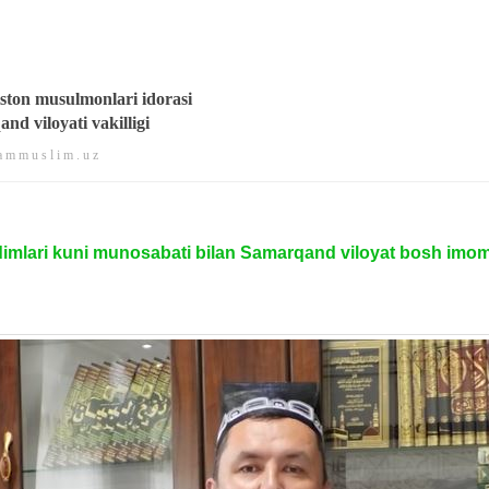
ston musulmonlari idorasi
nd viloyati vakilligi
 m m u s l i m . u z
imlari kuni munosabati bilan Samarqand viloyat bosh imom-x