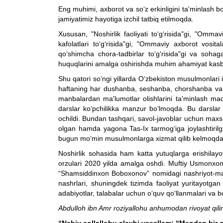
Eng muhimi, axborot va so‘z erkinligini ta'minlash b
jamiyatimiz hayotiga izchil tatbiq etilmoqda.
Xususan, "Noshirlik faoliyati to‘g‘risida"gi, "Ommaviy 
kafolatlari to‘g‘risida"gi, "Ommaviy axborot vosital
qo‘shimcha chora-tadbirlar to‘g‘risida"gi va soha
huquqlarini amalga oshirishda muhim ahamiyat kas
Shu qatori so‘ngi yillarda O‘zbekiston musulmonlari 
haftaning har dushanba, seshanba, chorshanba va pays
manbalardan ma'lumotlar olishlarini ta'minlash maqs
darslar ko‘pchilikka manzur bo‘lmoqda. Bu darslar
ochildi. Bundan tashqari, savol-javoblar uchun maxsus
olgan hamda yagona Tas-Ix tarmog‘iga joylashtiril
bugun mo‘min musulmonlarga xizmat qilib kelmoqda
Noshirlik sohasida ham katta yutuqlarga erishilay
orzulari 2020 yilda amalga oshdi. Muftiy Usmonxon A
“Shamsiddinxon Boboxonov” nomidagi nashriyot-matbaa
nashrlari, shuningdek tizimda faoliyat yuritayotgan
adabiyotlar, talabalar uchun o‘quv qo‘llanmalari va b
Abdulloh ibn Amr roziyallohu anhumodan rivoyat qili