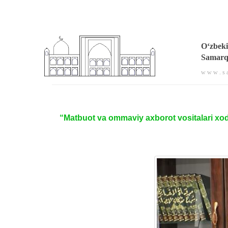
O‘zbeki
Samarqa
w w w . s a
“Matbuot va ommaviy axborot vositalari xod