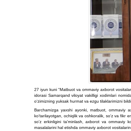
27 iyun kuni “Matbuot va ommaviy axborot vositalar
idorasi Samarqand viloyat vakilligi xodimlari nomi
o‘zimizning yuksak hurmat va ezgu tilaklarimizni bild
Barchamizga yaxshi ayonki, matbuot, ommaviy axb
ko‘tarilayotgan, ochiqlik va oshkoralik, so‘z va f
so‘z erkinligini ta'minlash, axborot va ommaviy ko
masalalarini hal etishda ommaviy axborot vositalarini