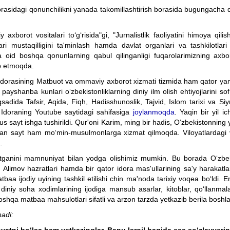
orasidagi qonunchilikni yanada takomillashtirish borasida bugungacha qab
axborot vositalari to‘g‘risida"gi, "Jurnalistlik faoliyatini himoya qilish
ari mustaqilligini ta'minlash hamda davlat organlari va tashkilotlari a
ga oid boshqa qonunlarning qabul qilinganligi fuqarolarimizning axb
b etmoqda.
idorasining Matbuot va ommaviy axborot xizmati tizmida ham qator yangi
hanba kunlari o‘zbekistonliklarning diniy ilm olish ehtiyojlarini sof 
adida Tafsir, Aqida, Fiqh, Hadisshunoslik, Tajvid, Islom tarixi va Siyr
 Idoraning Youtube saytidagi sahifasiga
joylanmoqda
. Yaqin bir yil i
 sayt ishga tushirildi. Qur'oni Karim, ming bir hadis, O‘zbekistonning 
gan sayt ham mo‘min-musulmonlarga xizmat qilmoqda. Viloyatlardagi va
.
otganini mamnuniyat bilan yodga olishimiz mumkin. Bu borada O‘zbekis
limov hazratlari hamda bir qator idora mas'ullarining sa'y harakatlari
 ijodiy uyining tashkil etilishi chin ma'noda tarixiy voqea bo‘ldi. E
 diniy soha xodimlarining ijodiga mansub asarlar, kitoblar, qo‘llanmala
oshqa matbaa mahsulotlari sifatli va arzon tarzda yetkazib berila boshla
nadi: