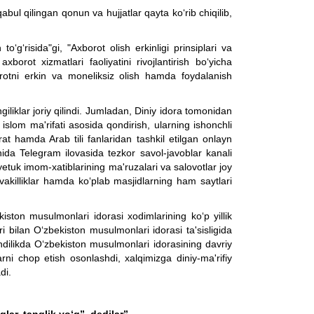
ul qilingan qonun va hujjatlar qayta ko‘rib chiqilib,
 to‘g‘risida"gi, "Axborot olish erkinligi prinsiplari va
xborot xizmatlari faoliyatini rivojlantirish bo‘yicha
orotni erkin va moneliksiz olish hamda foydalanish
liklar joriy qilindi. Jumladan, Diniy idora tomonidan
islom ma'rifati asosida qondirish, ularning ishonchli
at hamda Arab tili fanlaridan tashkil etilgan onlayn
chida Telegram ilovasida tezkor savol-javoblar kanali
yetuk imom-xatiblarining ma'ruzalari va salovotlar joy
killiklar hamda ko‘plab masjidlarning ham saytlari
ton musulmonlari idorasi xodimlarining ko‘p yillik
 bilan O‘zbekiston musulmonlari idorasi ta'sisligida
ndilikda O‘zbekiston musulmonlari idorasining davriy
rni chop etish osonlashdi, xalqimizga diniy-ma'rifiy
di.