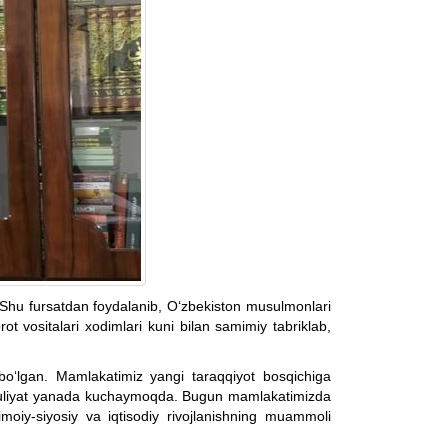
 Shu fursatdan foydalanib, O‘zbekiston musulmonlari
 vositalari xodimlari kuni bilan samimiy tabriklab,
o‘lgan. Mamlakatimiz yangi taraqqiyot bosqichiga
mas'uliyat yanada kuchaymoqda. Bugun mamlakatimizda
imoiy-siyosiy va iqtisodiy rivojlanishning muammoli