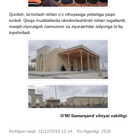
Qurilish, ta'mirlash ishlari o‘z nihoyasiga yetishiga yaqin
turibdi. Qisqa muddatlarda obodonlashtirish ishlari tugallanib,
masjid-ziyoratgoh namozxon va ziyoratchilar ixtiyoriga to‘liq
topshiriladi.
O‘MI Samarqand viloyat vakilligi
Kiritilgan vaqti: 21/12/2019 12:14; Ko‘rilganligi: 2526