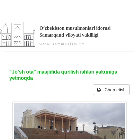
O‘zbekiston musulmonlari idorasi
Samarqand viloyati vakilligi
w w w . s a m m u s l i m . u z
“Jo‘sh ota” masjidida qurilish ishlari yakuniga
yetmoqda
Chop etish