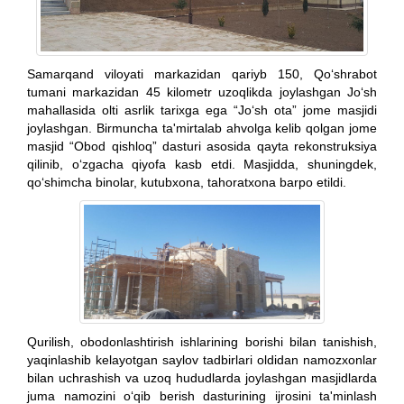
Samarqand viloyati markazidan qariyb 150, Qo‘shrabot
tumani markazidan 45 kilometr uzoqlikda joylashgan Jo‘sh
mahallasida olti asrlik tarixga ega “Jo‘sh ota” jome masjidi
joylashgan. Birmuncha ta'mirtalab ahvolga kelib qolgan jome
masjid “Obod qishloq” dasturi asosida qayta rekonstruksiya
qilinib, o‘zgacha qiyofa kasb etdi. Masjidda, shuningdek,
qo‘shimcha binolar, kutubxona, tahoratxona barpo etildi.
Qurilish, obodonlashtirish ishlarining borishi bilan tanishish,
yaqinlashib kelayotgan saylov tadbirlari oldidan namozxonlar
bilan uchrashish va uzoq hududlarda joylashgan masjidlarda
juma namozini o‘qib berish dasturining ijrosini ta'minlash