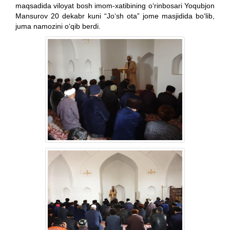
maqsadida viloyat bosh imom-xatibining o‘rinbosari Yoqubjon
Mansurov 20 dekabr kuni “Jo‘sh ota” jome masjidida bo‘lib,
juma namozini o‘qib berdi.