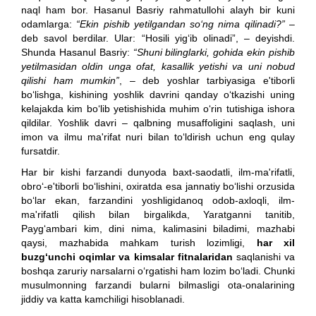
naql ham bor. Hasanul Basriy rahmatullohi alayh bir kuni
odamlarga:
“Ekin pishib yetilgandan so‘ng nima qilinadi?”
–
deb savol berdilar. Ular: “Hosili yig‘ib olinadi”, – deyishdi.
Shunda Hasanul Basriy:
“Shuni bilinglarki, gohida ekin pishib
yetilmasidan oldin unga ofat, kasallik yetishi va uni nobud
qilishi ham mumkin”
, – deb yoshlar tarbiyasiga e'tiborli
bo‘lishga, kishining yoshlik davrini qanday o‘tkazishi uning
kelajakda kim bo‘lib yetishishida muhim o‘rin tutishiga ishora
qildilar. Yoshlik davri – qalbning musaffoligini saqlash, uni
imon va ilmu ma'rifat nuri bilan to‘ldirish uchun eng qulay
fursatdir.
Har bir kishi farzandi dunyoda baxt-saodatli, ilm-ma'rifatli,
obro‘-e'tiborli bo‘lishini, oxiratda esa jannatiy bo‘lishi orzusida
bo‘lar ekan, farzandini yoshligidanoq odob-axloqli, ilm-
ma'rifatli qilish bilan birgalikda, Yaratganni tanitib,
Payg‘ambari kim, dini nima, kalimasini biladimi, mazhabi
qaysi, mazhabida mahkam turish lozimligi,
har xil
buzg‘unchi oqimlar va kimsalar fitnalaridan
saqlanishi va
boshqa zaruriy narsalarni o‘rgatishi ham lozim bo‘ladi. Chunki
musulmonning farzandi bularni bilmasligi ota-onalarining
jiddiy va katta kamchiligi hisoblanadi.