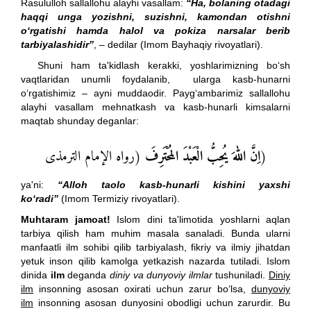
Rasululloh sallallohu alayhi vasallam:
“Ha, bolaning otadagi
haqqi unga yozishni, suzishni, kamondan otishni
o‘rgatishi hamda halol va pokiza narsalar berib
tarbiyalashidir”
, – dedilar (Imom Bayhaqiy rivoyatlari).
Shuni ham ta'kidlash kerakki, yoshlarimizning bo‘sh
vaqtlaridan unumli foydalanib, ularga kasb-hunarni
o‘rgatishimiz – ayni muddaodir. Payg‘ambarimiz sallallohu
alayhi vasallam mehnatkash va kasb-hunarli kimsalarni
maqtab shunday deganlar:
(رواه الإمام الترمذى
نَّ اللهَ يُحِبُّ الْعَبْدَ المُحْتَرِفَ
ا
(
ya'ni:
“Alloh taolo kasb-hunarli kishini yaxshi
ko‘radi”
(Imom Termiziy rivoyatlari).
Muhtaram jamoat!
Islom dini ta'limotida yoshlarni aqlan
tarbiya qilish ham muhim masala sanaladi. Bunda ularni
manfaatli ilm sohibi qilib tarbiyalash, fikriy va ilmiy jihatdan
yetuk inson qilib kamolga yetkazish nazarda tutiladi. Islom
dinida
ilm
deganda
diniy va dunyoviy ilmlar
tushuniladi.
Diniy
ilm
insonning asosan oxirati uchun zarur bo‘lsa,
dunyoviy
ilm
insonning asosan dunyosini obodligi uchun zarurdir. Bu