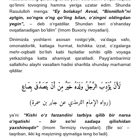
qo‘limni tovoqning hamma yeriga uzatar edim. Shunda
Rasululloh menga:
“Ey bolakay! Avval, “Bismilloh”ni
aytgin, so‘ngra o‘ng qo‘ling bilan, o‘zingni oldingdan
yegin”,
– deb o‘rgatdilar. Shundan beri o‘shanday
ovqatlanadigan bo‘ldim” (Imom Buxoriy rivoyatlari).
Dinimizda yoshlarni asosan rostgo‘ylik, va'daga vafo,
omonatdorlik, kattaga hurmat, kichikka izzat, o‘zgalarga
mehr-oqibatli bo‘lish kabi fazilatlar sohibi qilib voyaga
yetkazishga katta ahamiyat qaratiladi. Payg‘ambarimiz
sallallohu alayhi vasallam hadisi sharifda shunday marhamat
qildilar:
لَأَنْ يُؤَدِّبَ الرَّجُلُ وَلَدَهُ خَيْرٌ مِنْ أَنْ يَتَصَدَّقَ بِصَاعٍ
(رواه الإمام الترمذي عن جابر بن سمرة)
ya'ni:
“Kishi o‘z farzandini tarbiya qilib bir narsa
o‘rgatishi – bir so'ni sadaqa qilishidan
yaxshiroqdir”
(Imom Termiziy rivoyatlari). (Bir so' –
taqriban, ikki kg mayizning qiymatiga teng bo‘ladi).