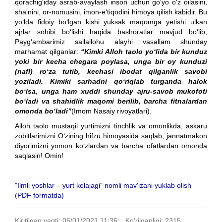
qorachig‘iday asrab-avaylash inson uchun go‘yo o‘z oilasini,
sha'nini, or-nomusini, imon-e'tiqodini himoya qilish kabidir. Bu
yo‘lda fidoiy bo‘lgan kishi yuksak maqomga yetishi ulkan
ajrlar sohibi bo‘lishi haqida bashoratlar mavjud bo‘lib,
Payg‘ambarimiz sallallohu alayhi vasallam shunday
marhamat qilganlar:
“Kimki Alloh taolo yo‘lida bir kunduz
yoki bir kecha chegara poylasa, unga bir oy kunduzi
(nafl) ro‘za tutib, kechasi ibodat qilganlik savobi
yoziladi. Kimiki sarhadni qo‘riqlab turganda halok
bo‘lsa, unga ham xuddi shunday ajru-savob mukofoti
bo‘ladi va shahidlik maqomi berilib, barcha fitnalardan
omonda bo‘ladi”
(Imom Nasaiy rivoyatlari).
Alloh taolo mustaqil yurtimizni tinchlik va omonlikda, askaru
zobitlarimizni O‘zining hifzu himoyasida saqlab, jannatmakon
diyorimizni yomon ko‘zlardan va barcha ofatlardan omonda
saqlasin! Omin!
"Ilmli yoshlar – yurt kelajagi" nomli mav'izani yuklab olish
(PDF formatda)
Kiritilgan vaqti: 06/01/2021 11:36; Ko‘rilganligi: 2315