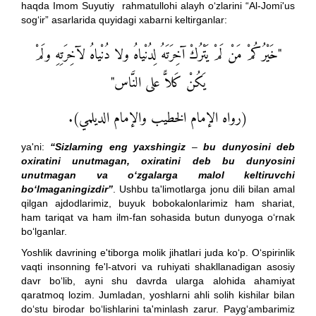
haqda Imom Suyutiy rahmatullohi alayh o‘zlarini “Al-Jomi'us
sog‘ir” asarlarida quyidagi xabarni keltirganlar:
"خَيْرُكُمْ مَنْ لَمْ يَتْرُكْ آخِرَتَهُ لِدُنْياهُ ولا دُنْياهُ لآخِرَتِهِ ولَمْ
يَكُنْ كَلاًّ على النَّاس"
(رواه الإمام الخطيب والإمام الديلمي).
ya'ni:
“Sizlarning eng yaxshingiz
–
bu dunyosini deb
oxiratini unutmagan, oxiratini deb bu dunyosini
unutmagan va o‘zgalarga malol keltiruvchi
bo‘lmaganingizdir”
. Ushbu ta'limotlarga jonu dili bilan amal
qilgan ajdodlarimiz, buyuk bobokalonlarimiz ham shariat,
ham tariqat va ham ilm-fan sohasida butun dunyoga o‘rnak
bo‘lganlar.
Yoshlik davrining e'tiborga molik jihatlari juda ko‘p. O‘spirinlik
vaqti insonning fe'l-atvori va ruhiyati shakllanadigan asosiy
davr bo‘lib, ayni shu davrda ularga alohida ahamiyat
qaratmoq lozim. Jumladan, yoshlarni ahli solih kishilar bilan
do‘stu birodar bo‘lishlarini ta'minlash zarur. Payg‘ambarimiz