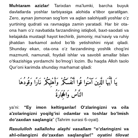
Muhtaram azizlar
! Tarixdan ma'lumki, barcha buyuk
davlatlarda yoshlar tarbiyasiga alohida e'tibor qaratilgan.
Zero, aynan jismonan sog‘lom va aqlan salohiyatli yoshlar o‘z
yurtining qudrati va ravnaqiga zamin yaratadi. Har bir ota-
ona ham o‘z navbatida farzandining istiqboli, baxt-saodati va
kelajakda mustaqil hayot kechirib, jismoniy, ma'naviy va ruhiy
jihatdan barkamol avlod bo‘lib yetishishini niyat qiladi.
Shunday ekan, ota-ona o‘z farzandining yoshlik chog‘ini
mazmunli, namunali, foydali ishlar va savobli amallar bilan
o‘tkazishiga yordamchi bo‘lmog‘i lozim. Bu haqda Alloh taolo
Qur'oni karimda shunday marhamat qiladi:
يَا أَيُّهَا الَّذِينَ آَمَنُوا قُوا أَنْفُسَكُمْ وَأَهْلِيكُمْ نَارًا وَقُودُهَا
النَّاسُ وَالْحِجَارَةُ
ya'ni:
“Ey imon keltirganlar! O‘zlaringizni va oila
a'zolaringizni yoqilg‘isi odamlar va toshlar bo‘lmish
do‘zaxdan saqlangiz
” (Tahrim surasi 6-oyat).
Rasululloh sallallohu alayhi vasallam
“o‘zlaringizni va
ahl-oilangizni do‘zaxdan saqlanglar!”
oyatini tilovat