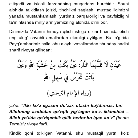
e'tiqodli va ixlosli farzandning muqaddas burchidir. Shuni
alohida ta'kidlash joizki, tinchlikni saqlash, mustaqilligimizni
yanada mustahkamlash, yurtimiz barqarorligi va xavfsizligini
ta'minlashda milliy armiyamizning alohida o‘rni bor.
Dinimizda Vatanni himoya qilish ishiga o‘zini baxshida etish
eng ulug‘ savobli amallardan ekanligi aytilgan. Bu to‘g‘rida
Payg‘ambarimiz sallallohu alayhi vasallamdan shunday hadisi
sharif rivoyat qilingan:
عَيْنَانِ لَا تَمَسُّهُمَا النَّارُ: عَيْنٌ بَكَتْ مِنْ خَشْيَةِ اللهِ وَعَيْنٌ
بَاتَتْ تَحْرُسُ فِي سَبِيلِ اللهِ
(رواه الإمام الترمذي)
ya'ni:
“Ikki ko‘z egasini do‘zax otashi kuydirmas: biri –
Allohning azobidan qo‘rqib yig‘lagan ko‘z, ikkinchisi –
Alloh yo‘lida qo‘riqchilik qilib bedor bo‘lgan ko‘z”
(Imom
Termiziy rivoyatlari).
Kindik qoni to‘kilgan Vatanni, shu mustaqil yurtni ko‘z