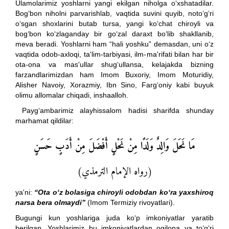
Ulamolarimiz yoshlarni yangi ekilgan niholga o‘xshatadilar.
Bog‘bon niholni parvarishlab, vaqtida suvini quyib, noto‘g‘ri
o‘sgan shoxlarini butab tursa, yangi ko‘chat chiroyli va
bog‘bon ko‘zlaganday bir go‘zal daraxt bo‘lib shakllanib,
meva beradi. Yoshlarni ham “hali yoshku” demasdan, uni o‘z
vaqtida odob-axloqi, ta'lim-tarbiyasi, ilm-ma'rifati bilan har bir
ota-ona va mas'ullar shug‘ullansa, kelajakda bizning
farzandlarimizdan ham Imom Buxoriy, Imom Moturidiy,
Alisher Navoiy, Xorazmiy, Ibn Sino, Farg‘oniy kabi buyuk
olimu allomalar chiqadi, inshaalloh.
Payg‘ambarimiz alayhissalom hadisi sharifda shunday
marhamat qildilar:
مَا نَحَلَ وَالِدٌ وَلَدًا مِنْ نَحْلٍ أَفْضَلَ مِنْ أَدَبٍ حَسَنٍ
(رواه الإمام الترمذي)
ya'ni:
“Ota o‘z bolasiga chiroyli odobdan ko‘ra yaxshiroq
narsa bera olmaydi”
(Imom Termiziy rivoyatlari).
Bugungi kun yoshlariga juda ko‘p imkoniyatlar yaratib
berilgan. Yoshlarimiz bu imkoniyatlardan oqilona va to‘g‘ri