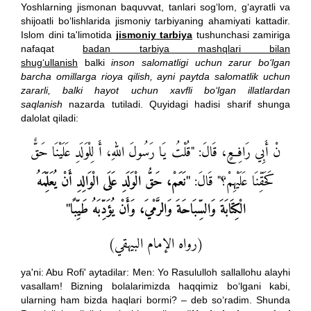
Yoshlarning jismonan baquvvat, tanlari sog‘lom, g‘ayratli va
shijoatli bo‘lishlarida jismoniy tarbiyaning ahamiyati kattadir.
Islom dini ta'limotida
jismoniy tarbiya
tushunchasi zamiriga
nafaqat
badan tarbiya mashqlari bilan
shug‘ullanish
balki
inson salomatligi uchun zarur bo‘lgan
barcha omillarga rioya qilish, ayni paytda salomatlik uchun
zararli, balki hayot uchun xavfli bo‘lgan illatlardan
saqlanish
nazarda tutiladi. Quyidagi hadisi sharif shunga
dalolat qiladi:
نْ أَبِي رَافِعٍ، قَالَ: "قُلْتُ يَا رَسُولَ اللهِ، أَ لِلْوَلَدِ عَلَيْنَا حَقٌّ
كَحَقِّنَا عَلَيْهِمْ؟" قَالَ:
"نَعَمْ، حَقُّ الْوَلَدِ عَلَى الْوَالِدِ
أَنْ يُعَلِّمَهُ
الْكِتَابَةَ وَالسِّبَاحَةَ وَالرَّمْيَ، وَأَنْ يُؤَدِّبَهُ طَيِّبًا"
(رواه الإمام البيهقي)
ya'ni: Abu Rofi' aytadilar: Men: Yo Rasululloh sallallohu alayhi
vasallam! Bizning bolalarimizda haqqimiz bo‘lgani kabi,
ularning ham bizda haqlari bormi? – deb so‘radim. Shunda