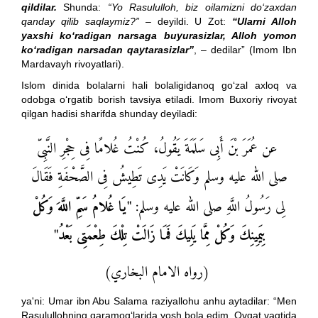
qildilar.
Shunda:
“Yo Rasululloh, biz oilamizni do‘zaxdan
qanday qilib saqlaymiz?”
– deyildi. U Zot:
“Ularni Alloh
yaxshi ko‘radigan narsaga buyurasizlar, Alloh yomon
ko‘radigan narsadan qaytarasizlar”
, – dedilar” (Imom Ibn
Mardavayh rivoyatlari).
Islom dinida bolalarni hali bolaligidanoq go‘zal axloq va
odobga o‘rgatib borish tavsiya etiladi. Imom Buxoriy rivoyat
qilgan hadisi sharifda shunday deyiladi:
عن عُمَرَ بْنَ أَبِى سَلَمَةَ يَقُولُ، كُنْتُ غُلامًا فِى حِجْرِ النَّبِىّ
صلى الله عليه وسلم وَكَانَتْ يَدِى تَطِيشُ فِى الصَّحْفَةِ فَقَالَ
لِى رَسُولُ اللَّهِ صلى الله عليه وسلم:
"يَا غُلامُ سَمِّ اللَّهَ وَكُلْ
بِيَمِينِكَ وَكُلْ مِمَّا يَلِيكَ فَمَا زَالَتْ تِلْكَ طِعْمَتِى بَعْدُ"
(رواه الامام البخاري)
ya'ni: Umar ibn Abu Salama raziyallohu anhu aytadilar: “Men
Rasulullohning qaramog‘larida yosh bola edim. Ovqat vaqtida