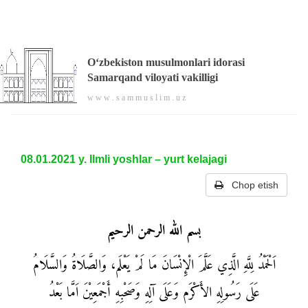
O‘zbekiston musulmonlari idorasi
Samarqand viloyati vakilligi
w w w . s a m m u s l i m . u z
08.01.2021 y. Ilmli yoshlar – yurt kelajagi
Chop etish
بسم الله الرحمن الرحيم
اَلْحَمْدُ لِلَّهِ الَّذِي عَلَّمَ الْإِنْسَانَ مَا لَمْ يَعْلَم، وَالصَّلَاةُ وَالسَّلَامُ
عَلَى رَسُولِهِ الأَكْرَم وَعَلَى آلِهِ وَصَحْبِهِ أَجْمَعِيْنَ اَمَّا بَعْدُ