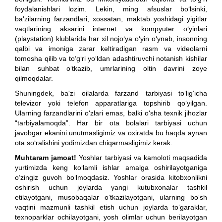
foydalanishlari lozim. Lekin, ming afsuslar bo‘lsinki,
ba'zilarning farzandlari, xossatan, maktab yoshidagi yigitlar
vaqtlarining aksarini internet va kompyuter o‘yinlari
(playstation) klublarida har xil nojo‘ya o‘yin o‘ynab, insonning
qalbi va imoniga zarar keltiradigan rasm va videolarni
tomosha qilib va to‘g‘ri yo‘ldan adashtiruvchi notanish kishilar
bilan suhbat o‘tkazib, umrlarining oltin davrini zoye
qilmoqdalar.
Shuningdek, ba'zi oilalarda farzand tarbiyasi to‘lig‘icha
televizor yoki telefon apparatlariga topshirib qo‘yilgan.
Ularning farzandlarini o‘zlari emas, balki o‘sha texnik jihozlar
“tarbiyalamoqda”. Har bir ota bolalari tarbiyasi uchun
javobgar ekanini unutmasligimiz va oxiratda bu haqda aynan
ota so‘ralishini yodimizdan chiqarmasligimiz kerak.
Muhtaram jamoat!
Yoshlar tarbiyasi va kamoloti maqsadida
yurtimizda keng ko‘lamli ishlar amalga oshirilayotganiga
o‘zingiz guvoh bo‘lmoqdasiz. Yoshlar orasida kitobxonlikni
oshirish uchun joylarda yangi kutubxonalar tashkil
etilayotgani, musobaqalar o‘tkazilayotgani, ularning bo‘sh
vaqtini mazmunli tashkil etish uchun joylarda to‘garaklar,
texnoparklar ochilayotgani, yosh olimlar uchun berilayotgan