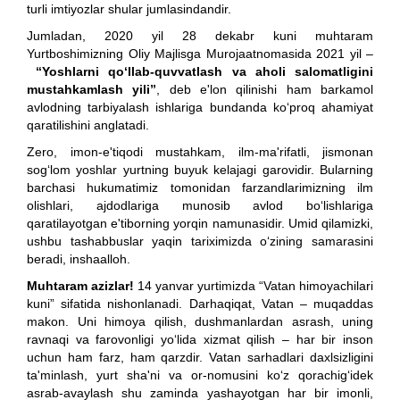
turli imtiyozlar shular jumlasindandir.
Jumladan, 2020 yil 28 dekabr kuni muhtaram
Yurtboshimizning Oliy Majlisga Murojaatnomasida 2021 yil –
“Yoshlarni qo‘llab-quvvatlash va aholi salomatligini
mustahkamlash yili”
, deb e'lon qilinishi ham barkamol
avlodning tarbiyalash ishlariga bundanda ko‘proq ahamiyat
qaratilishini anglatadi.
Zero, imon-e'tiqodi mustahkam, ilm-ma'rifatli, jismonan
sog‘lom yoshlar yurtning buyuk kelajagi garovidir. Bularning
barchasi hukumatimiz tomonidan farzandlarimizning ilm
olishlari, ajdodlariga munosib avlod bo‘lishlariga
qaratilayotgan e'tiborning yorqin namunasidir. Umid qilamizki,
ushbu tashabbuslar yaqin tariximizda o‘zining samarasini
beradi, inshaalloh.
Muhtaram azizlar!
14 yanvar yurtimizda “Vatan himoyachilari
kuni” sifatida nishonlanadi. Darhaqiqat, Vatan – muqaddas
makon. Uni himoya qilish, dushmanlardan asrash, uning
ravnaqi va farovonligi yo‘lida xizmat qilish – har bir inson
uchun ham farz, ham qarzdir. Vatan sarhadlari daxlsizligini
ta'minlash, yurt sha'ni va or-nomusini ko‘z qorachig‘idek
asrab-avaylash shu zaminda yashayotgan har bir imonli,