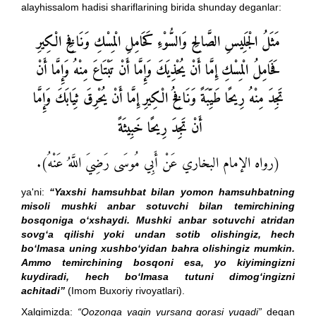
alayhissalom hadisi shariflarining birida shunday deganlar:
مَثَلُ الْجَلِيسِ الصَّالِحِ وَالسُّوْءِ كَحَامِلِ الْمِسْكِ وَنَافِخِ الْكِيرِ
فَحَامِلُ الْمِسْكِ إِمَّا أَنْ يُحْذِيَكَ وَإِمَّا أَنْ تَبْتَاعَ مِنْهُ وَإِمَّا أَنْ
تَجِدَ مِنْهُ رِيحًا طَيِّبَةً وَنَافِخُ الْكِيرِ إِمَّا أَنْ يُحْرِقَ ثِيَابَكَ وَإِمَّا
أَنْ تَجِدَ رِيحًا خَبِيثَةً
(رواه الإمام البخاري عَنْ أَبِي مُوسَى رَضِيَ اللَّهُ عَنْهُ).
ya'ni:
“Yaxshi hamsuhbat bilan yomon hamsuhbatning
misoli mushki anbar sotuvchi bilan temirchining
bosqoniga o‘xshaydi. Mushki anbar sotuvchi atridan
sovg‘a qilishi yoki undan sotib olishingiz, hech
bo‘lmasa uning xushbo‘yidan bahra olishingiz mumkin.
Ammo temirchining bosqoni esa, yo kiyimingizni
kuydiradi, hech bo‘lmasa tutuni dimog‘ingizni
achitadi”
(Imom Buxoriy rivoyatlari).
Xalqimizda:
“Qozonga yaqin yursang qorasi yuqadi”
degan