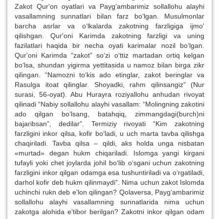
Zakot Qur'on oyatlari va Payg‘ambarimiz sollallohu alayhi
vasallamning sunnatlari bilan farz bo‘lgan. Musulmonlar
barcha asrlar va o‘lkalarda zakotning farzligiga ijmo'
qilishgan. Qur'oni Karimda zakotning farzligi va uning
fazilatlari haqida bir necha oyati karimalar nozil bo‘lgan.
Qur'oni Karimda “zakot” so‘zi o‘ttiz martadan ortiq kelgan
bo‘lsa, shundan yigirma yettitasida u namoz bilan birga zikr
qilingan. “Namozni to‘kis ado etinglar, zakot beringlar va
Rasulga itoat qilinglar. Shoyadki, rahm qilinsangiz” (Nur
surasi, 56-oyat). Abu Hurayra roziyallohu anhudan rivoyat
qilinadi “Nabiy sollallohu alayhi vasallam: “Molingning zakotini
ado qilgan bo‘lsang, batahqiq, zimmangdagi(burch)ni
bajaribsan”, dedilar”. Termiziy rivoyati “Kim zakotning
farzligini inkor qilsa, kofir bo‘ladi, u uch marta tavba qilishga
chaqiriladi. Tavba qilsa – qildi, aks holda unga nisbatan
«murtad» degan hukm chiqariladi. Islomga yangi kirgani
tufayli yoki chet joylarda johil bo‘lib o‘sgani uchun zakotning
farzligini inkor qilgan odamga esa tushuntiriladi va o‘rgatiladi,
darhol kofir deb hukm qilinmaydi”. Nima uchun zakot Islomda
uchinchi rukn deb e'lon qilingan? Qolaversa, Payg‘ambarimiz
sollallohu alayhi vasallamning sunnatlarida nima uchun
zakotga alohida e'tibor berilgan? Zakotni inkor qilgan odam