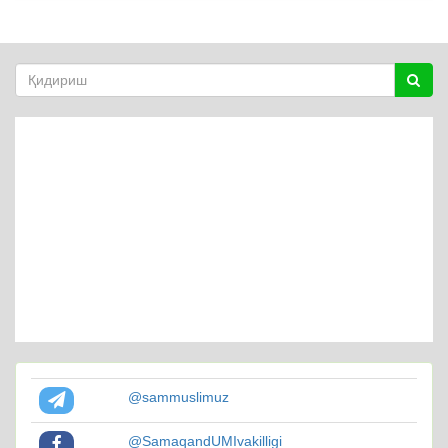
@sammuslimuz
@SamaqandUMIvakilligi