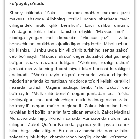
ko‘payib, o‘sadi.
Shar'iy istilohda “Zakot – maxsus moldan maxsus juzni
maxsus shaxsga Allohning roziligi uchun shariatda tayin
qilingandek mulk qilib berishdir”. Endi ushbu umumiy
ta'rifdagi istilohlar bilan tanishib olaylik. “Maxsus mol” –
nisobga yetgan mol demakdir. “Maxsus juz” – zakot
beruvchining mulkidan ajratiladigan miqdordir. Misol uchun,
bir kishiga “Ushbu uyda bir yil o‘tirib turishing senga zakot”,
deb bo‘lmaydi. “Maxsus shaxs” deganda zakot olishga haqli
bo‘lgan shaxs nazarda tutilgan. “Allohning roziligi uchun”
jumlasi esa zakotning ibodat niyati bilan berilishi kerakligini
anglatadi. “Shariat tayin qilgan” deganda zakot chiqarish
miqdori shariatda ko‘rsatilgan miqdorga to‘g‘ri kelishi kerakligi
nazarda tutiladi. Ozgina sadaqa berib, “shu zakot” deb
bo‘lmaydi. “Mulk qilib berish” degan jumladan esa “o‘sha
berilayotgan mol uni oluvchiga mulk bo‘lmagunicha zakot
bo‘lmaydi” degan ma'no anglanadi. Zakot Islomning besh
ruknidan biri bo‘lib, shariat farz qilgan amaldir. Zakot Madinai
Munavvarada hijriy ikkinchi sanada Ramazondan oldin farz
qilingan. Zakot Qur'oni Karimda yigirma yetti joyda namoz
bilan birga zikr etilgan. Bu esa o‘z navbatida namoz bilan
zakotning bir-biriga chambarchas bog‘liq ekanini ko‘rsatadi.