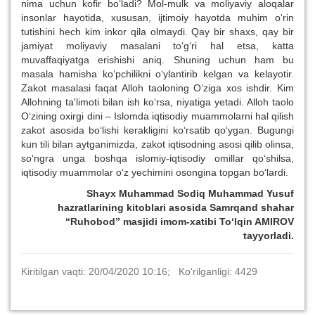
nima uchun kofir bo‘ladi? Mol-mulk va moliyaviy aloqalar
insonlar hayotida, xususan, ijtimoiy hayotda muhim o‘rin
tutishini hech kim inkor qila olmaydi. Qay bir shaxs, qay bir
jamiyat moliyaviy masalani to‘g‘ri hal etsa, katta
muvaffaqiyatga erishishi aniq. Shuning uchun ham bu
masala hamisha ko‘pchilikni o‘ylantirib kelgan va kelayotir.
Zakot masalasi faqat Alloh taoloning O‘ziga xos ishdir. Kim
Allohning ta'limoti bilan ish ko‘rsa, niyatiga yetadi. Alloh taolo
O‘zining oxirgi dini – Islomda iqtisodiy muammolarni hal qilish
zakot asosida bo‘lishi kerakligini ko‘rsatib qo‘ygan. Bugungi
kun tili bilan aytganimizda, zakot iqtisodning asosi qilib olinsa,
so‘ngra unga boshqa islomiy-iqtisodiy omillar qo‘shilsa,
iqtisodiy muammolar o‘z yechimini osongina topgan bo‘lardi.
Shayx Muhammad Sodiq Muhammad Yusuf
hazratlarining kitoblari asosida
Samrqand shahar
“Ruhobod” masjidi imom-xatibi To‘lqin AMIROV
tayyorladi.
Kiritilgan vaqti: 20/04/2020 10:16; Ko‘rilganligi: 4429