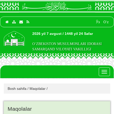
Ўз
O‘z
2026 yil 7 avgust / 1448 yil 24 Safar
O‘ZBEKISTON MUSULMONLARI IDORASI
SAMARQAND VILOYATI VAKILLIGI
Toggl
naviga
Bosh sahifa
/
Maqolalar
/
Maqolalar