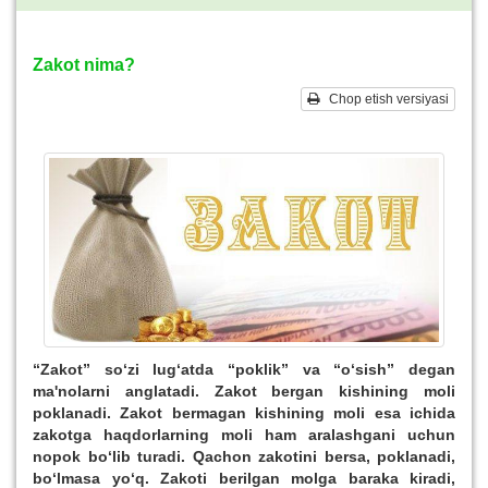
Zakot nima?
Chop etish versiyasi
“Zakot” so‘zi lug‘atda “poklik” va “o‘sish” degan
ma'nolarni anglatadi. Zakot bergan kishining moli
poklanadi. Zakot bermagan kishining moli esa ichida
zakotga haqdorlarning moli ham aralashgani uchun
nopok bo‘lib turadi. Qachon zakotini bersa, poklanadi,
bo‘lmasa yo‘q. Zakoti berilgan molga baraka kiradi,