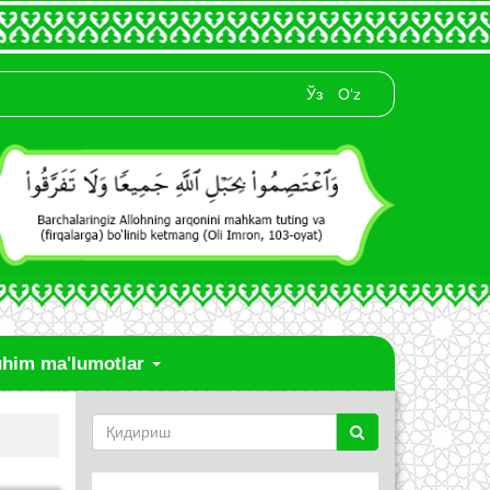
Ўз
O‘z
him ma'lumotlar