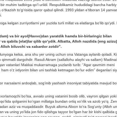
 bir muhim tadbirga qo‘l urildi. Respublikamiz hududidagi barcha harbi
o‘tkazish to‘g‘risida qaror qabul qilindi. 1993 yildan e’tiboran 14 yanva
i.
a kelgan zurriyotlarni yer yuzida turli millat va elatlarga bo‘lib qo‘ydi.
Odam) va bir ayol(Havvo)dan yaratdik hamda bir-birlaringiz bilan
 va qabila (elat)lar qilib qo‘ydik. Albatta, Alloh nazdida (eng azizu
Alloh biluvchi va xabardor zotdir”.
dunyoga kelsa, ana shu yer uning uchun ona Vatanga aylanib qoladi. Ki
immatli dargohdir. Rasuli Akram (sallallohu alayhi va sallam) Madinai
o‘sgan vatanlari Makkai mukarramaga yuzlanib turib: “Agar qavmim meni
am o‘z ixtiyorim bilan uni tashlab ketmagan bo‘lur edim” deganlari siy
r narsalarni ardoqlab, sog‘inib yashash insoniyat tabiyatida mavjud bo
i xorlamoqchi bo‘lsa, avvalo uning vatanini bosib olib, vayron qilgan yoki
o‘lida qolganini ko‘rgan millatga bundan ortiq xo‘rlik va azob yo‘q. Zer
rsadan aziz va muqaddasdir. Buyuk alloma Alixon to‘ra Sog‘uniy (Alloh u
n va uning yo‘lida jon fido qilishga tayyor bo‘lgan har bir kishi qalbida 