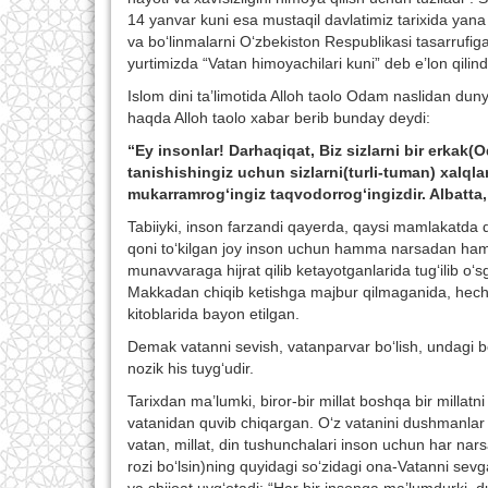
14 yanvar kuni esa mustaqil davlatimiz tarixida yana
va bo‘linmalarni O‘zbekiston Respublikasi tasarrufiga 
yurtimizda “Vatan himoyachilari kuni” deb e’lon qilind
Islom dini ta’limotida Alloh taolo Odam naslidan dunyog
haqda Alloh taolo xabar berib bunday deydi:
“Ey insonlar! Darhaqiqat, Biz sizlarni bir erkak(
tanishishingiz uchun sizlarni(turli-tuman) xalqlar
mukarramrog‘ingiz taqvodorrog‘ingizdir. Albatta, 
Tabiiyki, inson farzandi qayerda, qaysi mamlakatda 
qoni to‘kilgan joy inson uchun hamma narsadan ham q
munavvaraga hijrat qilib ketayotganlarida tug‘ilib 
Makkadan chiqib ketishga majbur qilmaganida, hech h
kitoblarida bayon etilgan.
Demak vatanni sevish, vatanparvar bo‘lish, undagi bo
nozik his tuyg‘udir.
Tarixdan ma’lumki, biror-bir millat boshqa bir millatn
vatanidan quvib chiqargan. O‘z vatanini dushmanlar q
vatan, millat, din tushunchalari inson uchun har na
rozi bo‘lsin)ning quyidagi so‘zidagi ona-Vatanni sevga