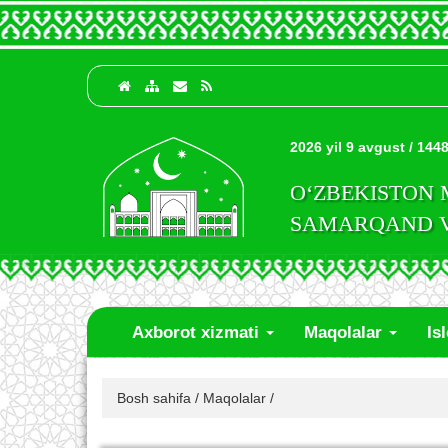
2026 yil 9 avgust / 1448
O‘ZBEKISTON
SAMARQAND VI
Axborot xizmati
Maqolalar
Is
Bosh sahifa
/
Maqolalar
/