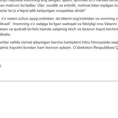
unyo hayotida insonning eng sevgan, qadrli, qimmatli to‘rt narsasi bordi
dan mahrum bo‘ladilar. Ular: ozodlik va erkinlik, mehnat bilan topilgan b
asrlar bo‘yi e’tiqod qilib kelayotgan muqaddas dinidir”
 o‘z vatani uchun qayg‘urishidan, do‘stlarini sog‘inishidan va umrining 
linadi”. Insonning o‘z xalqiga bo‘lgan sadoqati va fidoiyligi ona-Vatanni
kam va qudratli bo‘lishi hamda xalqining tinch va faravon hayot kechiri
lbatta.
kuchlar safida xizmat qilayotgan barcha harbiylarni hifzu himoyasida saql
lqimiz hayotini bundan ham farovon aylasin. O‘zbekiston Respublikasi Q
3