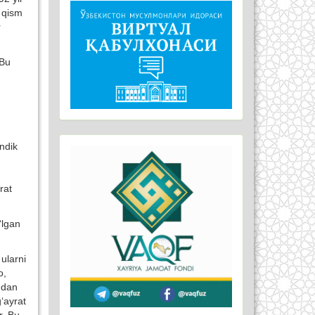
y qism
r
 Bu
)
ndik
rat
‘lgan
 ularni
o,
ndan
g‘ayrat