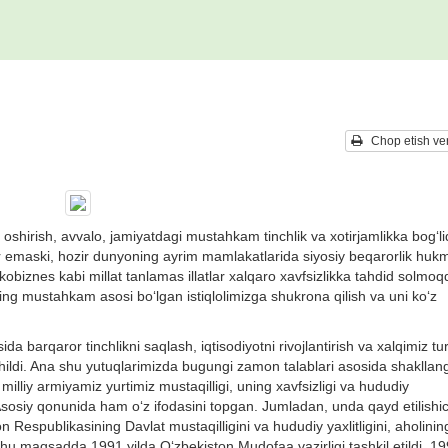
Chop etish ver
hirish, avvalo, jamiyatdagi mustahkam tinchlik va xotirjamlikka bog‘li
ir emaski, hozir dunyoning ayrim mamlakatlarida siyosiy beqarorlik huk
rkobiznes kabi millat tanlamas illatlar xalqaro xavfsizlikka tahdid solmo
ing mustahkam asosi bo‘lgan istiqlolimizga shukrona qilish va uni ko‘z
ida barqaror tinchlikni saqlash, iqtisodiyotni rivojlantirish va xalqimiz t
ishildi. Ana shu yutuqlarimizda bugungi zamon talablari asosida shaklla
milliy armiyamiz yurtimiz mustaqilligi, uning xavfsizligi va hududiy
ng Asosiy qonunida ham o‘z ifodasini topgan. Jumladan, unda qayd etilishi
 Respublikasining Davlat mustaqilligini va hududiy yaxlitligini, aholinin
 Shu maqsadda 1991 yilda O‘zbekiston Mudofaa vazirligi tashkil etildi. 19