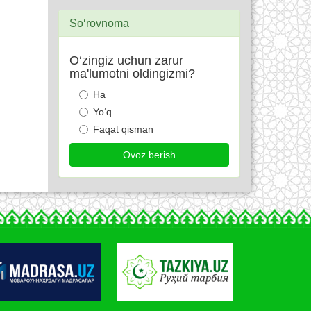
So‘rovnoma
O‘zingiz uchun zarur
ma'lumotni oldingizmi?
Ha
Yo‘q
Faqat qisman