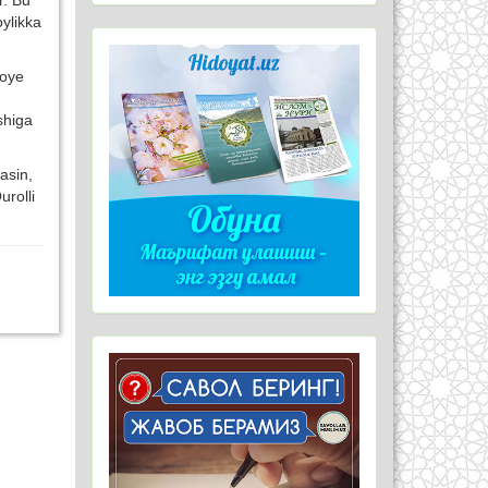
r. Bu
oylikka
zoye
shiga
asin,
urolli