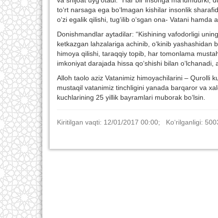
va shijoat uyg‘otadi: “Har bir insonga ma’lumdurki, d
to‘rt narsaga ega bo‘lmagan kishilar insonlik sharafi
o‘zi egalik qilishi, tug‘ilib o‘sgan ona- Vatani hamda 
Donishmandlar aytadilar: “Kishining vafodorligi uning
ketkazgan lahzalariga achinib, o‘kinib yashashidan bi
himoya qilishi, taraqqiy topib, har tomonlama mustah
imkoniyat darajada hissa qo‘shishi bilan o‘lchanadi, a
Alloh taolo aziz Vatanimiz himoyachilarini – Qurolli 
mustaqil vatanimiz tinchligini yanada barqaror va xa
kuchlarining 25 yillik bayramlari muborak bo‘lsin.
Kiritilgan vaqti: 12/01/2017 00:00; Ko‘rilganligi: 500