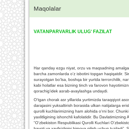
Maqolalar
VATANPARVARLIK ULUG‘ FAZILAT
Har qanday ezgu niyat, orzu va maqsadning amalga os
barcha zamonlarda o‘z isbotini topgan haqiqatdir. S
surayotgan bo‘lsa, boshqa bir yurtda terrorchilik, na
kabi holatlar esa bizning tinch va farovon hayotimizn
qorachig‘idek asrab-avaylashga undaydi.
O‘tgan chorak asr yillarida yurtimizda taraqqiyot asos
darajasini yuksaltirish borasida ulkan natijalarga er
qurolli kuchlarimizning ham alohida o‘rni bor. Chunki 
yaxlitligining ishonchli kafolatidir. Bu Davlatimizni
“O‘zbekiston Respublikasi Qurolli Kuchlari O‘zbekiston
hayoti va xavfsizligini himoya qilish uchun tuziladi”.