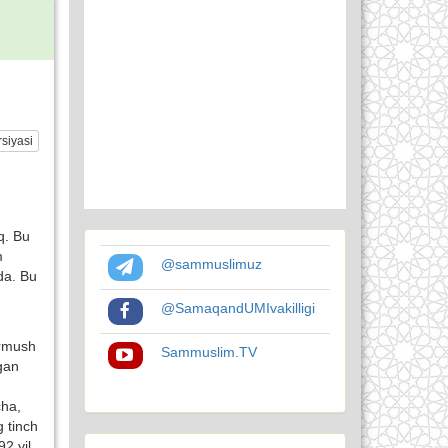
siyasi
q. Bu
m
@sammuslimuz
qda. Bu
@SamaqandUMIvakilligi
urmush
Sammuslim.TV
ngan
cha,
g tinch
92 yil