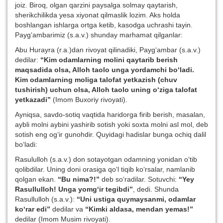
joiz. Biroq, olgan qarzini paysalga solmay qaytarish,
sherikchilikda yesa xiyonat qilmaslik lozim. Aks holda
boshlangan ishlarga ortga ketib, kasodga uchrashi tayin.
Payg‘ambarimiz (s.a.v.) shunday marhamat qilganlar:
Abu Hurayra (r.a.)dan rivoyat qilinadiki, Payg‘ambar (s.a.v.)
dedilar:
“Kim odamlarning molini qaytarib berish
maqsadida olsa, Alloh taolo unga yordamchi b
o‘
ladi.
Kim odamlarning moliga talofat yetkazish (chuv
tushirish) uchun olsa, Alloh taolo uning
o‘
ziga talofat
yetkazadi”
(Imom Buxoriy rivoyati).
Ayniqsa, savdo-sotiq vaqtida haridorga firib berish, masalan,
aybli molni aybini yashirib sotish yoki soxta molni asl mol, deb
sotish eng og‘ir gunohdir. Quyidagi hadislar bunga ochiq dalil
bo‘ladi:
Rasululloh (s.a.v.) don sotayotgan odamning yonidan o‘tib
qolibdilar. Uning doni orasiga qo‘l tiqib ko‘rsalar, namlanib
qolgan ekan.
“Bu nima?!”
deb so‘radilar. Sotuvchi:
“Yey
Rasullulloh! Unga yom
g‘
ir tegibdi”
, dedi. Shunda
Rasullulloh (s.a.v.):
“Uni ustiga quymaysanmi, odamlar
k
o‘
rar
e
di”
dedilar va
“Kimki aldasa, mendan yemas!”
dedilar (Imom Musim rivoyati).