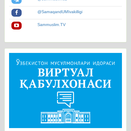
@SamaqandUMIvakilligi
Sammuslim.TV