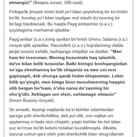
e
tmangiz!”
(Baqara surasi, 188-oyat).
Firibgarlik jinoyati molni botil yo‘l bilan yeyishning bir ko‘rinishi
bo‘lib, bunday yo‘l bilan topilgan mol otashi do‘zaxning bir
bo‘lagi hisoblanadi. Bu haqda Payg‘ambarimiz (s.a.v.)
quyidagicha marhamat qiladilar:
Payg‘ambar (s.a.v.)ning ayollari bo‘lmish Ummu Salama (r.a.)
rivoyat qilib aytadilar, Rasululloh (s.a.v.) hujralarining oldida
janjal ovozini eshitib, tashqariga chiqdilar va dedilar:
“Men
ham bir insonman. Mening huzurimda haq talashib,
da
'
vo bilan kelib turasizlar. Balki biringiz boshqangizdan
s
o‘
zga chechanroq b
o‘
lib chiqarsiz va men uni rost
gapiryapti, deb shunga qarab hukm chiqaraman. Lekin
bilib q
o‘
yingki, men kimga biror musulmonning haqqini
olib bergan b
o‘
lsam,
o‘
sha narsa d
o‘
zaxning bir
ch
o‘g‘
idir. Xohlagan uni olsin, xohlamagn olmasin”
(Imom Buxoriy rivoyati).
Sir emaski, keyingi vaqtlarda ba'zi kishilar odamlardan
qarzga yoki sherikchilikka, deb pul olib, oxir-oqibat uni
qaytarmay o‘rtada nizo chiqishi, yaqin kishilar bir-biri bilan
yuz ko‘rmas bo‘lib ketishi holatlari kuzatilmoqda. Albatta,
zarurat uchun qarz olish yoki sherikchilik bilan shug‘ullanish