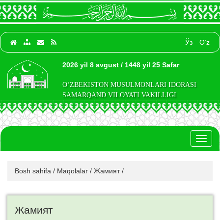
Ўз
O‘z
2026 yil 8 avgust / 1448 yil 25 Safar
O‘ZBEKISTON MUSULMONLARI IDORASI
SAMARQAND VILOYATI VAKILLIGI
Toggl
naviga
Bosh sahifa
/
Maqolalar
/
Жамият
/
Жамият