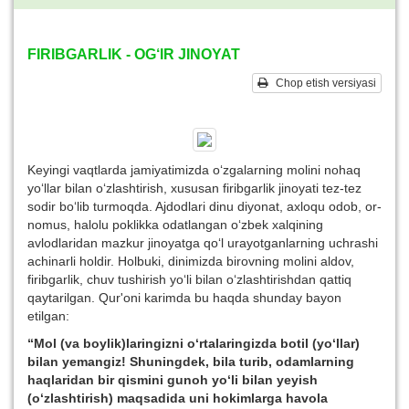
FIRIBGARLIK - OG‘IR JINOYAT
Chop etish versiyasi
Keyingi vaqtlarda jamiyatimizda o‘zgalarning molini nohaq
yo‘llar bilan o‘zlashtirish, xususan firibgarlik jinoyati tez-tez
sodir bo‘lib turmoqda. Ajdodlari dinu diyonat, axloqu odob, or-
nomus, halolu poklikka odatlangan o‘zbek xalqining
avlodlaridan mazkur jinoyatga qo‘l urayotganlarning uchrashi
achinarli holdir. Holbuki, dinimizda birovning molini aldov,
firibgarlik, chuv tushirish yo‘li bilan o‘zlashtirishdan qattiq
qaytarilgan. Qur'oni karimda bu haqda shunday bayon
etilgan:
“
Mol (va boylik)laringizni o‘rtalaringizda botil (y
o‘
llar)
bilan yemangiz! Shuningdek, bila turib, odamlarning
haqlaridan bir qismini gunoh y
o‘
li bilan yeyish
(
o‘
zlashtirish) maqsadida uni hokimlarga havola