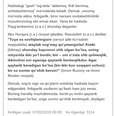
Hadisdagi “gash” lug‘atda “aldamoq, firib bermoq,
sohtalashtirmoq” ma'nolarida keladi. Demak, umumiy
ma'noda aldov, firibgarlik, biror narsani soxtalashtirishlik
musulmonning ishi emas ekan. Yana bir hadisda
Payg‘ambarimiz (s.a.v.) shunday deganlar:
Abu Hurayra (r.a.) rivoyat qiladilar, Rasululloh (s.a.v.) dedilar:
“Tuya va sovliqlaringizni
(sersut qilib ko‘rsatish
maqsadida)
ataylab so
g‘
may q
o‘
ymangizlar! Kimki
(bilmay)
shunday hayvonni otib olgan b
o‘
lsa, uning
ixtiyorida ikki y
o‘
l bordir, biri – uni
o‘
zida olib qolmoqlik,
ikkinchisi uni
e
gasiga qaytarib bermoqlikdur. Agar
qaytarib beradigan b
o‘
lsa (bir-ikki kun soqqani uchun)
bir so xurmo q
o‘
shib bersin!”
(Imom Buxoriy va Imom
Muslim rivoyati).
Demak, sog‘in sigir va qo‘ylarni sotishda hadisda bayon
etilganidek, firibgarlik usullarini qo‘llash ham joiz emas.
Bizning hanafiy mazhabimizda: bordi-yu molni qaytarib
beriladigan bo‘lsa, unga xurmo qo‘shib berilmaydi, deyilgan.
Kiritilgan vaqti: 07/02/2019 00:00; Ko‘rilganligi: 3114