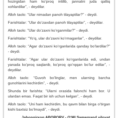
hozirgidan ham ko‘proq intilib, jannatni juda qattiq
xohlardilar”, - deydilar.
Alloh taolo: “Ular nimadan panoh tilayaptilar?” - deydi.
Farishtalar: “Ular do‘zaxdan panoh tilayaptilar”, - deydilar.
Alloh taolo: "Ular do‘zaxni ko‘rganmilar?" - deydi.
Farishtalar: “Yo‘q, ular do‘zaxni ko‘rmaganlar”, - deydilar.
Alloh taolo: “Agar do‘zaxni ko‘rganlarida qanday bo‘lardilar?"
- deydi.
Farishtalar: “Agar ular do‘zaxni ko‘rganlarida edi, undan
yanada ko‘proq saqlanib, ko‘proq qo‘rqqan bo‘lur edilar”, -
deydilar.
Alloh taolo: “Guvoh bo‘linglar, men ularning barcha
gunohlarini kechirdim”, - deydi.
Shunda bir farishta: “Ularni orasida falonchi ham bor. U
ulardan emas. Faqat bir ish uchun kelgan”, - deydi.
Alloh taolo: “Uni ham kechirdim, bu qavm bilan birga o‘tirgan
kishi baxtsiz bo‘lmaydi”, - deydi.
Jahongirxon ABORORV - O‘MI Samarqand viloyat