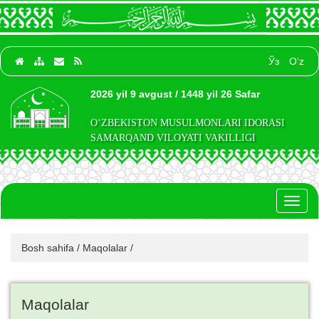
Ўз
O‘z
2026 yil 9 avgust / 1448 yil 26 Safar
O‘ZBEKISTON MUSULMONLARI IDORASI
SAMARQAND VILOYATI VAKILLIGI
Toggl
naviga
Bosh sahifa
/
Maqolalar
/
Maqolalar