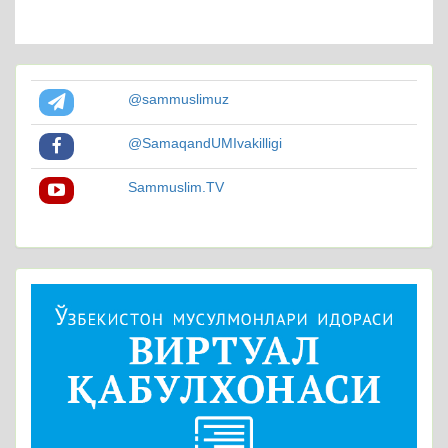
@sammuslimuz
@SamaqandUMIvakilligi
Sammuslim.TV