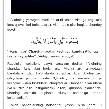
Allohning yaratgan maxluqotlarini ichida Allohga eng ko‘p
itoat qiluvchilari farishtalardir. Alloh taolo ular haqida shunday
deydi:
يُسَبِّحُونَ
ٱلَّيلَ
وَٱلنَّهَارَ
لَا
يَفتُرُونَ
“(Farishtalar)
Charchamasdan kechayu-kunduz Allohga
tasbeh aytadilar
”
.
(Anbiyo surasi, 20-oyat).
Rasululloh sollallohu alayhi vasallam dedilar: “Allohning
shunday farishtalari borki, ular Allohni zikr qilayotgan
bandalarni izlab ko‘chalarda yuradilar. Agar Allohni zikr
qilayotgan qavmni topsalar: “Qidirib yurgan narsalaringizga
kelinglar” - deb bir-birlarini chaqiradilar. Qanotlari bilan ularni
(ya'ni zikr qilib o‘tirganlarni) o‘rab, qurshab oladilar-da,
ularning atrofida to‘planib, dunyo osmoniga qadar
ko‘tariladilar”.
Alloh bandalarining holatlarini yaxshi bilsa ham, u