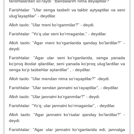
farishtalardan so‘raydi: “Bandalarim nima deyaptilar?”
Farishtalar: “Ular senga tasbeh va takbir aytyaptilar va seni
ulug‘layaptilar” - deydilar.
Alloh taolo: “Ular meni ko‘rganmilar?” - deydi.
Farishtalar: “Yo‘q ular seni ko‘rmaganlar,” - deydilar.
Alloh taolo: “Agar meni ko‘rganlarida qanday bo‘lardilar?” -
deydi.
Farishtalar: “Agar ular seni ko‘rganlarida, senga yanada
ko‘proq ibodat qilardilar, seni yanada ko‘proq ulug‘lardilar va
senga ko‘p tasbehlar aytardilar” , - deydilar.
Alloh taolo: “Ular mendan nima so‘rayaptilar?” -deydi.
Farishtalar: “Ular sendan jannatni so‘rayaptilar”, - deydilar.
Alloh taolo: “Ular jannatni ko‘rganmilar?" - deydi.
Farishtalar: “Yo‘q, ular jannatni ko‘rmaganlar”, - deydilar.
Alloh taolo: “Agar jannatni ko‘rsalar qanday bo‘lardilar?” -
deydi.
Farishtalar: “Agar ular jannatni ko‘rganlarida edi, jannatga