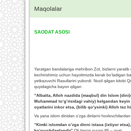
Maqolalar
SAODAT ASOSI
Yaratgan bandalariga mehribon Zot, bizlarni yaratib 
kechirishimiz uchun hayotimizda kerak bo‘ladigan barc
yetkazuvchi Rasullarini yubordi. Nozil qilgan kitobi 
quyidagicha bayon qilgan:
“Albatta, Alloh nazdida (maqbul) din Islom (dini)
Muhammad to‘g‘risidagi vahiy) kelgandan keyin o‘
oyatlarini inkor etsa, (bilib qo‘ysinki) Alloh tez 
Va yana islom dinidan o‘zga dinlarni hoxlovchilardan 
“Kimki islomdan o‘zga dinni istasa (ixtiyor etsa)
ko‘ruvchilardandir”.
Oli Imron surasi 85 – oyat.