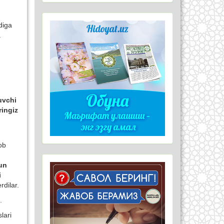
diga
a
uvchi
ringiz
ob
hun
i
rdilar.
.
lari