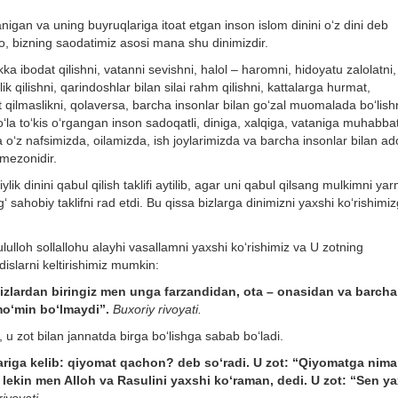
nigan va uning buyruqlariga itoat etgan inson islom dinini o‘z dini deb
ro, bizning saodatimiz asosi mana shu dinimizdir.
a ibodat qilishni, vatanni sevishni, halol – haromni, hidoyatu zalolatni, t
ik qilishni, qarindoshlar bilan silai rahm qilishni, kattalarga hurmat,
at qilmaslikni, qolaversa, barcha insonlar bilan go‘zal muomalada bo‘lish
i to‘la to‘kis o‘rgangan inson sadoqatli, diniga, xalqiga, vataniga muhabbat
a o‘z nafsimizda, oilamizda, ish joylarimizda va barcha insonlar bilan ad
 mezonidir.
 dinini qabul qilish taklifi aytilib, agar uni qabul qilsang mulkimni yar
ahobiy taklifni rad etdi. Bu qissa bizlarga dinimizni yaxshi ko‘rishimi
ululloh sollallohu alayhi vasallamni yaxshi ko‘rishimiz va U zotning
islarni keltirishimiz mumkin:
Sizlardan biringiz men unga farzandidan, ota – onasidan va barcha
mo‘min bo‘lmaydi”.
Buxoriy rivoyati.
, u zot bilan jannatda birga bo‘lishga sabab bo‘ladi.
lariga kelib: qiyomat qachon? deb so‘radi. U zot: “Qiyomatga nima
 lekin men Alloh va Rasulini yaxshi ko‘raman, dedi. U zot: “Sen y