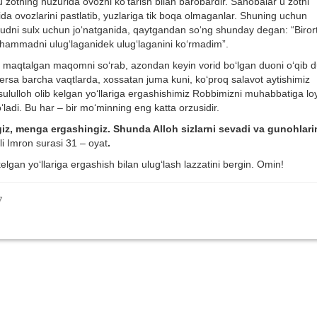
u zotning huzurida ovozni ko‘tarish bilan barobardir. Sahobalar u zotni
rida ovozlarini pastlatib, yuzlariga tik boqa olmaganlar. Shuning uchun
udni sulx uchun jo‘natganida, qaytgandan so‘ng shunday degan: “Biror
hammadni ulug‘laganidek ulug‘laganini ko‘rmadim”.
a maqtalgan maqomni so‘rab, azondan keyin vorid bo‘lgan duoni o‘qib 
laversa barcha vaqtlarda, xossatan juma kuni, ko‘proq salavot aytishimiz
sululloh olib kelgan yo‘llariga ergashishimiz Robbimizni muhabbatiga lo
‘ladi. Bu har – bir mo‘minning eng katta orzusidir.
iz, menga ergashingiz. Shunda Alloh sizlarni sevadi va gunohlari
li Imron surasi 31 – oyat
.
gan yo‘llariga ergashish bilan ulug‘lash lazzatini bergin. Omin!
7