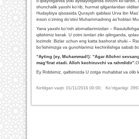
o‘qilayotganda yoki aytilayotganda ovozni ko‘tarish, 
shunchalik yaxshi ko‘rib, hurmat qilganlaridan oldila
Hudaybiya qissasida Quraysh qabilasi Urva ibn Mas’
inson o‘zining do‘stini Muhammadning as’hoblari Mu
Yana yaxshi ko‘rish alomatlarimizdan – Rasulullohg
qilishimiz kerak. U zotni ismlari zikr qilinganda, qo
lozimdir. Bizlar uchun eng katta bashorat shuki – Ra
bo‘lishimizga va gunohlarimiz kechirilishiga sabab bo
“Ayting (ey, Muhammad!): “Agar Allohni sevsang
mag‘firat etadi. Alloh kechiruvchi va rahmlidir”
.
O
Ey Robbimiz, qalbimizda U zotga muhabbat va olib kel
Kiritilgan vaqti: 01/11/2016 00:00; Ko‘rilganligi: 399