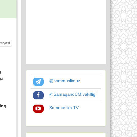
siyasi
t
ga
@sammuslimuz
@SamaqandUMIvakilligi
ning
Sammuslim.TV