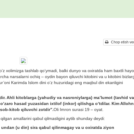
Chop etish ver
o‘z xolimizga tashlab qo‘ymadi, balki dunyo va oxiratda ham baxtli hayo
ha narsalarni ochiq – oydin bayon qiluvchi kitobini va u kitobini bizlar
Qur’oni Karimda Islom dini o‘z huzuridagi eng maqbul din ekanligini
dir. Ahli kitoblarga (yahudiy va nasroniylarga) ma’lumot (tavhid va
zaro hasad yuzasidan ixtilof (inkor) qilishga o‘tdilar. Kim Alloh
hisob-kitob qiluvchi zotdir”.
Oli Imron surasi 19 – oyat.
qilgan amallarini qabul qilmasligini aytib shunday deydi:
, undan (u din) sira qabul qilinmagay va u oxiratda ziyon