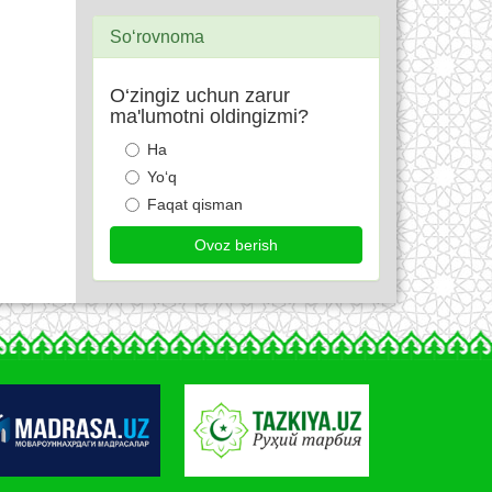
So‘rovnoma
O‘zingiz uchun zarur
ma'lumotni oldingizmi?
Ha
Yo‘q
Faqat qisman