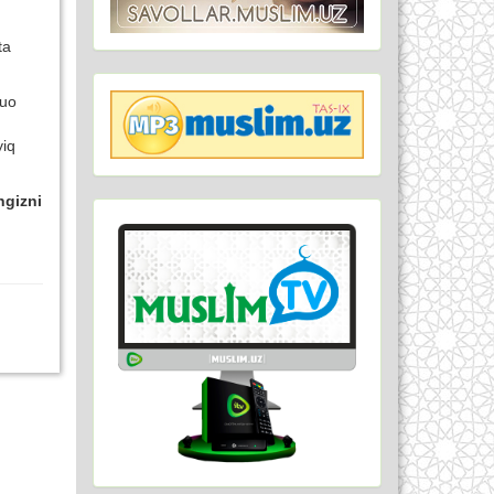
ta
duo
yiq
ngizni