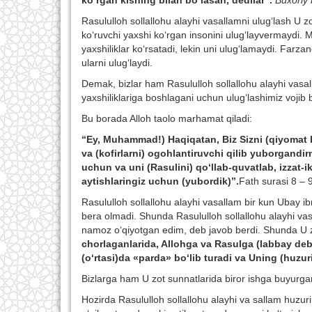
ko‘rgan kishing bilan bo‘lasan, dedilar”.
Buxoriy r
Rasululloh sollallohu alayhi vasallamni ulug‘lash U z
ko‘ruvchi yaxshi ko‘rgan insonini ulug‘layvermaydi.
yaxshiliklar ko‘rsatadi, lekin uni ulug‘lamaydi. Farz
ularni ulug‘laydi.
Demak, bizlar ham Rasululloh sollallohu alayhi vasall
yaxshiliklariga boshlagani uchun ulug‘lashimiz vojib b
Bu borada Alloh taolo marhamat qiladi:
“Ey, Muhammad!) Haqiqatan, Biz Sizni (qiyomat 
va (kofirlarni) ogohlantiruvchi qilib yuborgandi
uchun va uni (Rasulini) qo‘llab-quvatlab, izzat-
aytishlaringiz uchun (yubordik)”.
Fath surasi 8 – 9
Rasululloh sollallohu alayhi vasallam bir kun Ubay ib
bera olmadi. Shunda Rasululloh sollallohu alayhi vasa
namoz o‘qiyotgan edim, deb javob berdi. Shunda U 
chorlaganlarida, Allohga va Rasulga (labbay deb) 
(o‘rtasi)da «parda» bo‘lib turadi va Uning (huzuri
Bizlarga ham U zot sunnatlarida biror ishga buyurgan
Hozirda Rasululloh sollallohu alayhi va sallam huzur