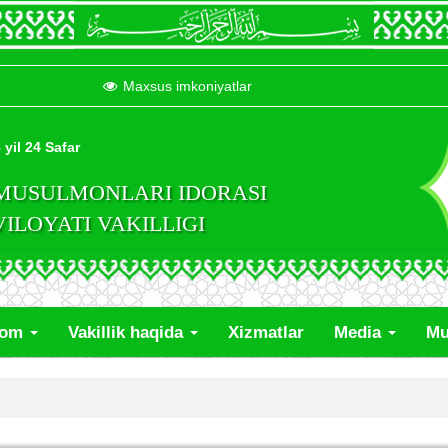
Maxsus imkoniyatlar
 yil 24 Safar
 MUSULMONLARI IDORASI
LOYATI VAKILLIGI
lom
Vakillik haqida
Xizmatlar
Media
Mu