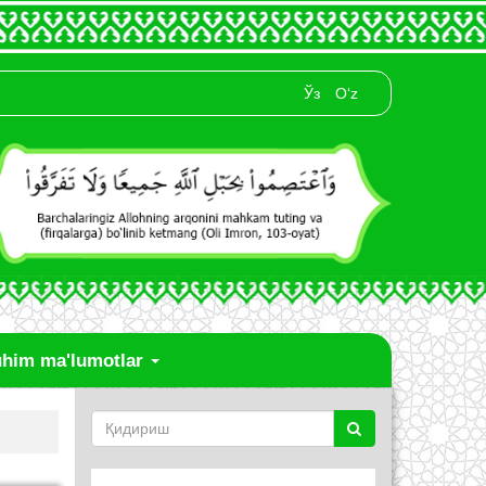
Ўз
O‘z
him ma'lumotlar