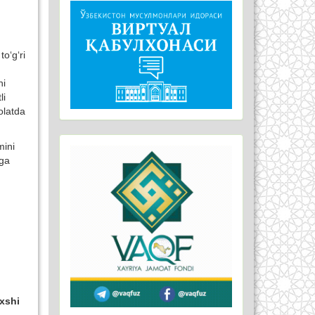
o‘g‘ri
ni
li
olatda
mini
zga
axshi