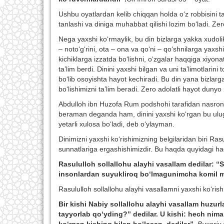
Ushbu oyatlardan kelib chiqqan holda o‘z robbisini ta
tanlashi va diniga muhabbat qilishi lozim bo‘ladi. Ze
Nega yaxshi ko‘rmaylik, bu din bizlarga yakka xudolikk
– noto‘g‘rini, ota – ona va qo‘ni – qo‘shnilarga yaxshil
kichiklarga izzatda bo‘lishni, o‘zgalar haqqiga xiyon
ta’lim berdi. Dinini yaxshi bilgan va uni ta’limotlarin
bo‘lib osoyishta hayot kechiradi. Bu din yana bizlarg
bo‘lishimizni ta’lim beradi. Zero adolatli hayot dunyo
Abdulloh ibn Huzofa Rum podshohi tarafidan nasroniylik
beraman deganda ham, dinini yaxshi ko‘rgan bu ulug‘ s
yetarli xulosa bo‘ladi, deb o‘ylayman.
Dinimizni yaxshi ko‘rishimizning belgilaridan biri Ras
sunnatlariga ergashishimizdir. Bu haqda quyidagi had
Rasululloh sollallohu alayhi vasallam dedilar: “
insonlardan suyukliroq bo‘lmagunimcha komil 
Rasululloh sollallohu alayhi vasallamni yaxshi ko‘rish
Bir kishi Nabiy sollallohu alayhi vasallam huzur
tayyorlab qo‘yding?” dedilar. U kishi: hech nima