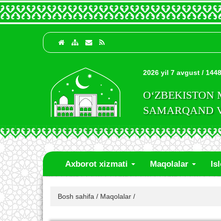
2026 yil 7 avgust / 1448
O‘ZBEKISTON
SAMARQAND VI
Axborot xizmati
Maqolalar
Is
Bosh sahifa
/
Maqolalar
/