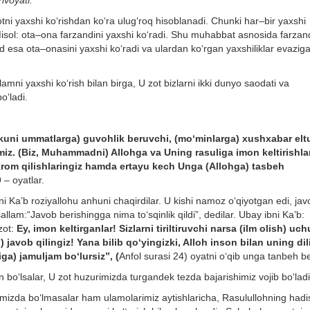
ivoyati.
otni yaxshi ko‘rishdan ko‘ra ulug‘roq hisoblanadi. Chunki har–bir yaxshi
 Misol: ota–ona farzandini yaxshi ko‘radi. Shu muhabbat asnosida farzan
and esa ota–onasini yaxshi ko‘radi va ulardan ko‘rgan yaxshiliklar evazig
amni yaxshi ko‘rish bilan birga, U zot bizlarni ikki dunyo saodati va
o‘ladi.
kuni ummatlarga) guvohlik beruvchi, (mo‘minlarga) xushxabar elt
rmiz. (Biz, Muhammadni) Allohga va Uning rasuliga imon keltirishla
ikrom qilishlaringiz hamda ertayu kech Unga (Allohga) tasbeh
 – oyatlar.
ni Ka’b roziyallohu anhuni chaqirdilar. U kishi namoz o‘qiyotgan edi, jav
llam:“Javob berishingga nima to‘sqinlik qildi”, dedilar. Ubay ibni Ka’b:
zot:
Ey, imon keltirganlar! Sizlarni tiriltiruvchi narsa (ilm olish) uc
javob qilingiz! Yana bilib qo‘yingizki, Alloh inson bilan uning dil
ga) jamuljam bo‘lursiz”, (
Anfol surasi 24) oyatni o‘qib unga tanbeh be
 bo‘lsalar, U zot huzurimizda turgandek tezda bajarishimiz vojib bo‘ladi
imizda bo‘lmasalar ham ulamolarimiz aytishlaricha, Rasulullohning hadis