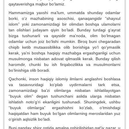
qaytaverishga majbur bo‘lamiz.
Hammamizga yaxshi ma'lum, ummatda shunday odamlar
borki, o‘z mazhabining asoschisi, qanaqangidir “shayxul
islom” yoki zamonamizdagi bir olimdan boshqa ulamolarni
tan olishlari judayam qiyin bo‘ladi. Bunday turdagi g‘ayrat
bizga tushunarli va qaysidir ma'noda, olim bo‘lmagan
odamlar uchun joiz bo‘lishi mumkin. Biroq buni chegaradan
chiqib ketib mutaassiblikka olib borishiga yo‘l qo‘ymaslik
kerak, ya'ni boshqa haqiqiy mazhabga ergashganligi uchun
musulmonga nisbatan adovat qilmaslik kerak. Bunday qilish
haromdir, chunki bu ish firqabozlikka va musulmonlarni
bo‘linishiga olib boradi.
Qachonki, inson haqiqiy islomiy ilmlarni anglashni boshlasa
va tasavvuridagi ko‘plab uydirmalarni tark etsa,
zamonamizdagi ba'zi olimlarga nisbatan ishlatilayotgan
“buyuk olim” degan tushunchani aslida ularga nisbatan
ishlatish noto‘g‘ri ekanligini tushunadi. Shuningdek, ushbu
“buyuk olimlarga” ergashishni ko‘zlab, o‘tmishdagi
haqiqatdan ham buyuk bo‘lgan olimlarning meroslaridan yuz
o‘girish aqlsizlik bo‘ladi.
Buni qanday shior ostida amalga oshirilishidan qat'iy nazar, u