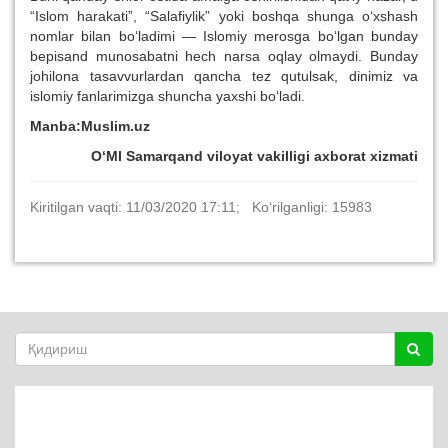
“Islom harakati”, “Salafiylik” yoki boshqa shunga o‘xshash
nomlar bilan bo‘ladimi — Islomiy merosga bo‘lgan bunday
bepisand munosabatni hech narsa oqlay olmaydi. Bunday
johilona tasavvurlardan qancha tez qutulsak, dinimiz va
islomiy fanlarimizga shuncha yaxshi bo‘ladi.
Manba:Muslim.uz
O‘MI Samarqand viloyat vakilligi axborat xizmati
Kiritilgan vaqti: 11/03/2020 17:11; Ko‘rilganligi: 15983