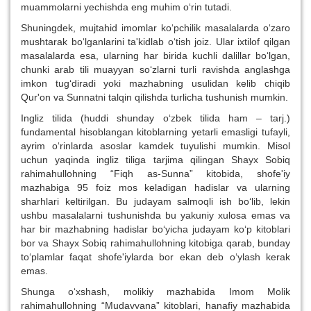
muammolarni yechishda eng muhim o‘rin tutadi.
Shuningdek, mujtahid imomlar ko‘pchilik masalalarda o‘zaro
mushtarak bo‘lganlarini ta'kidlab o‘tish joiz. Ular ixtilof qilgan
masalalarda esa, ularning har birida kuchli dalillar bo‘lgan,
chunki arab tili muayyan so‘zlarni turli ravishda anglashga
imkon tug‘diradi yoki mazhabning usulidan kelib chiqib
Qur'on va Sunnatni talqin qilishda turlicha tushunish mumkin.
Ingliz tilida (huddi shunday o‘zbek tilida ham – tarj.)
fundamental hisoblangan kitoblarning yetarli emasligi tufayli,
ayrim o‘rinlarda asoslar kamdek tuyulishi mumkin. Misol
uchun yaqinda ingliz tiliga tarjima qilingan Shayx Sobiq
rahimahullohning “Fiqh as-Sunna” kitobida, shofe'iy
mazhabiga 95 foiz mos keladigan hadislar va ularning
sharhlari keltirilgan. Bu judayam salmoqli ish bo‘lib, lekin
ushbu masalalarni tushunishda bu yakuniy xulosa emas va
har bir mazhabning hadislar bo‘yicha judayam ko‘p kitoblari
bor va Shayx Sobiq rahimahullohning kitobiga qarab, bunday
to‘plamlar faqat shofe'iylarda bor ekan deb o‘ylash kerak
emas.
Shunga o‘xshash, molikiy mazhabida Imom Molik
rahimahullohning “Mudavvana” kitoblari, hanafiy mazhabida