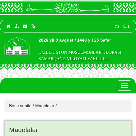
Ўз
O‘z
2026 yil 8 avgust / 1448 yil 25 Safar
O‘ZBEKISTON MUSULMONLARI IDORASI
SAMARQAND VILOYATI VAKILLIGI
Toggl
naviga
Bosh sahifa
/
Maqolalar
/
Maqolalar