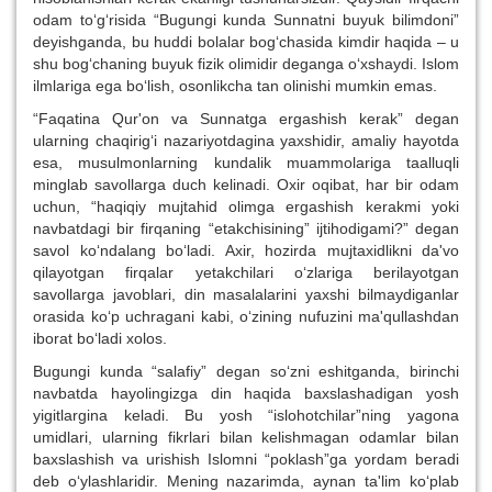
odam to‘g‘risida “Bugungi kunda Sunnatni buyuk bilimdoni”
deyishganda, bu huddi bolalar bog‘chasida kimdir haqida – u
shu bog‘chaning buyuk fizik olimidir deganga o‘xshaydi. Islom
ilmlariga ega bo‘lish, osonlikcha tan olinishi mumkin emas.
“Faqatina Qur'on va Sunnatga ergashish kerak” degan
ularning chaqirig‘i nazariyotdagina yaxshidir, amaliy hayotda
esa, musulmonlarning kundalik muammolariga taalluqli
minglab savollarga duch kelinadi. Oxir oqibat, har bir odam
uchun, “haqiqiy mujtahid olimga ergashish kerakmi yoki
navbatdagi bir firqaning “etakchisining” ijtihodigami?” degan
savol ko‘ndalang bo‘ladi. Axir, hozirda mujtaxidlikni da'vo
qilayotgan firqalar yetakchilari o‘zlariga berilayotgan
savollarga javoblari, din masalalarini yaxshi bilmaydiganlar
orasida ko‘p uchragani kabi, o‘zining nufuzini ma'qullashdan
iborat bo‘ladi xolos.
Bugungi kunda “salafiy” degan so‘zni eshitganda, birinchi
navbatda hayolingizga din haqida baxslashadigan yosh
yigitlargina keladi. Bu yosh “islohotchilar”ning yagona
umidlari, ularning fikrlari bilan kelishmagan odamlar bilan
baxslashish va urishish Islomni “poklash”ga yordam beradi
deb o‘ylashlaridir. Mening nazarimda, aynan ta'lim ko‘plab