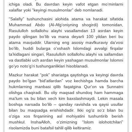
ichiga oladi. Bu davrdan keyin vafot etgan mo‘minlarni
xalaflar yoki “keyingi musulmonlar” deb nomlanadi.
“Salafiy” tushunchasini alohida atama va harakat sifatida
Muhammad Abdo (Al-Afg‘oniyning shogirdi) tomonidan,
Rasululloh sollallohu alayhi vasallamdan 13 asrdan keyin
paydo qilingan bo‘lib va mana deyarli 100 yildan beri bu
atama mavjuddir. Ularning eng asosiy mavfkuraviy da'vosi
bo‘lib, huddi bularga o‘xshash Islomdagi avvalgi firqalar
ta'kidlagani singari, Rasululloh sollallohu alayhi va sallamdan
va dastlabki uch asrdan keyin yashagan musulmonlar Islomni
go‘yo noto‘g‘ri tushunganliklari hisoblanadi.
Mazkur harakat “pok” shariatga qaytishga va keyingi davrda
paydo bo‘lgan “bid'atlardan” voz kechishga hamda barcha
hukmlarning manbasi qilib faqatgina Qur'on va Sunnatni
olishga chaqiradi. Bu oliy maqsad shundoq ham hammaga
ma'lum va bu bilan xech kim baxslashmaydi. Lekin masala
boshqa narsada bo‘lib – qanday ravishda va qaysi usullar
bilan bu maqsadga erishishdadir. Ikki og‘iz so‘z bilan bu
o‘ziga xos firqanining asl mohiyatini tushuntirib berish
mushkul. InshaAlloh, o‘zimizning “Islom islohotchilari”
risolamizda buni batafsil tahlil qilib keltiramiz.