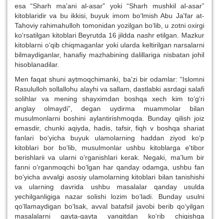
esa “Sharh ma'ani al-asar” yoki “Sharh mushkil al-asar”
kitoblaridir va bu ikkisi, buyuk imom bo‘lmish Abu Ja'far at-
Tahoviy rahimahulloh tomonidan yozilgan bo‘lib, u zotni oxirgi
ko‘rsatilgan kitoblari Beyrutda 16 jildda nashr etilgan. Mazkur
kitoblarni o‘qib chiqmaganlar yoki ularda keltirilgan narsalarni
bilmaydiganlar, hanafiy mazhabining dalillariga nisbatan johil
hisoblanadilar.
Men faqat shuni aytmoqchimanki, ba'zi bir odamlar: “Islomni
Rasululloh sollallohu alayhi va sallam, dastlabki asrdagi salafi
solihlar va mening shayximdan boshqa xech kim to‘g‘ri
anglay olmaydi”, degan uydirma muammolar bilan
musulmonlarni boshini aylantirishmoqda. Bunday qilish joiz
emasdir, chunki aqiyda, hadis, tafsir, fiqh v boshqa shariat
fanlari bo‘yicha buyuk ulamolarning haddan ziyod ko‘p
kitoblari bor bo‘lib, musulmonlar ushbu kitoblarga e'tibor
berishlarii va ularni o‘rganishlari kerak. Negaki, ma'lum bir
fanni o‘rganmoqchi bo‘lgan har qanday odamga, ushbu fan
bo‘yicha avvalgi asosiy ulamolarning kitoblari bilan tanishishi
va ularning davrida ushbu masalalar qanday usulda
yechilganligiga nazar solishi lozim bo‘ladi. Bunday usulni
qo‘llamaydigan bo‘lsak, avval batafsil javobi berib qo‘yilgan
masalalarni qayta-qayta yangitdan ko‘rib chiqishga