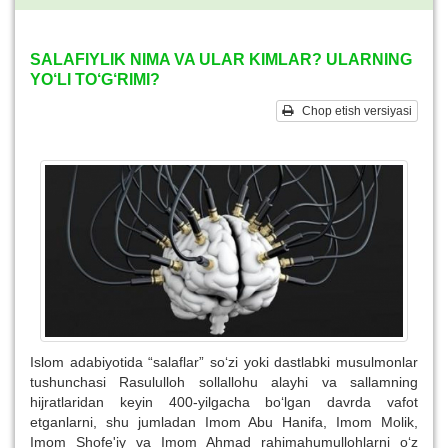
SALAFIYLIK NIMA VA ULAR KIMLAR? ULARNING
YO‘LI TO‘G‘RIMI?
Chop etish versiyasi
Islom adabiyotida “salaflar” so‘zi yoki dastlabki musulmonlar
tushunchasi Rasululloh sollallohu alayhi va sallamning
hijratlaridan keyin 400-yilgacha bo‘lgan davrda vafot
etganlarni, shu jumladan Imom Abu Hanifa, Imom Molik,
Imom Shofe'iy va Imom Ahmad rahimahumullohlarni o‘z