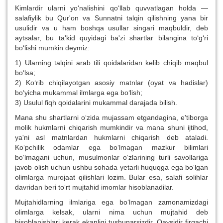
Kimlardir ularni yo‘nalishini qo‘llab quvvatlagan holda —
salafiylik bu Qur'on va Sunnatni talqin qilishning yana bir
usulidir va u ham boshqa usullar singari maqbuldir, deb
aytsalar, bu ta'kid quyidagi ba'zi shartlar bilangina to‘g‘ri
bo‘lishi mumkin deymiz:
1) Ularning talqini arab tili qoidalaridan kelib chiqib maqbul
bo‘lsa;
2) Ko‘rib chiqilayotgan asosiy matnlar (oyat va hadislar)
bo‘yicha mukammal ilmlarga ega bo‘lish;
3) Usulul fiqh qoidalarini mukammal darajada bilish.
Mana shu shartlarni o‘zida mujassam etgandagina, e'tiborga
molik hukmlarni chiqarish mumkindir va mana shuni ijtihod,
ya'ni asl matnlardan hukmlarni chiqarish deb ataladi.
Ko‘pchilik odamlar ega bo‘lmagan mazkur bilimlari
bo‘lmagani uchun, musulmonlar o‘zlarining turli savollariga
javob olish uchun ushbu sohada yetarli huquqga ega bo‘lgan
olimlarga murojaat qilishlari lozim. Bular esa, salafi solihlar
davridan beri to‘rt mujtahid imomlar hisoblanadilar.
Mujtahidlarning ilmlariga ega bo‘lmagan zamonamizdagi
olimlarga kelsak, ularni nima uchun mujtahid deb
hisoblanishlari kerak ekanligi tushunarsizdir. Qaysidir firqachi