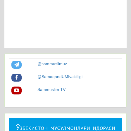
@sammuslimuz
@SamaqandUMIvakilligi
Sammuslim.TV