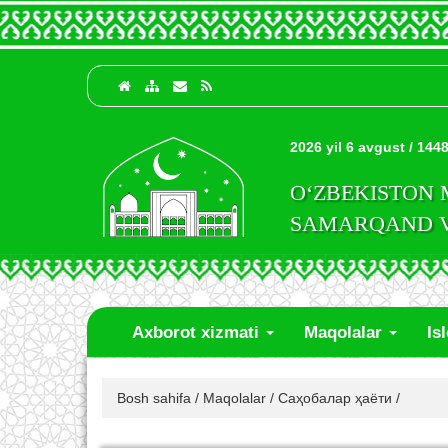
2026 yil 6 avgust / 1448
O‘ZBEKISTON
SAMARQAND VI
Axborot xizmati
Maqolalar
Is
Bosh sahifa
/
Maqolalar
/
Саҳобалар ҳаёти
/