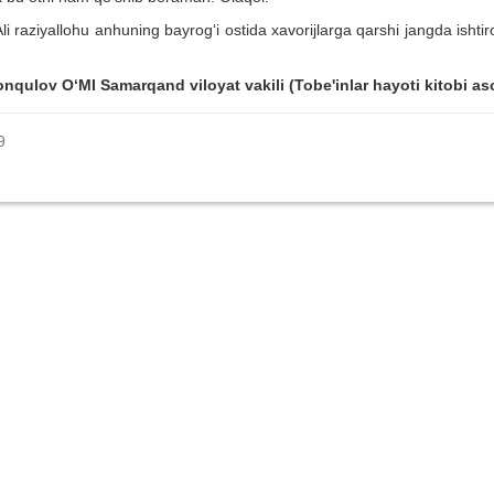
 raziyallohu anhuning bayrog‘i ostida xavorijlarga qarshi jangda ishtir
qulov O‘MI Samarqand viloyat vakili (Tobe'inlar hayoti kitobi as
9