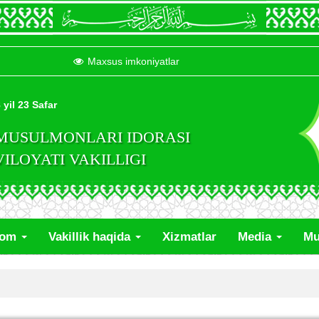
Maxsus imkoniyatlar
 yil 23 Safar
 MUSULMONLARI IDORASI
LOYATI VAKILLIGI
lom
Vakillik haqida
Xizmatlar
Media
Mu