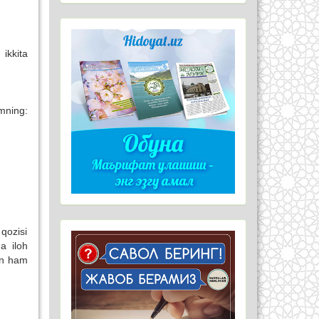
ikkita
mning:
qozisi
a iloh
an ham