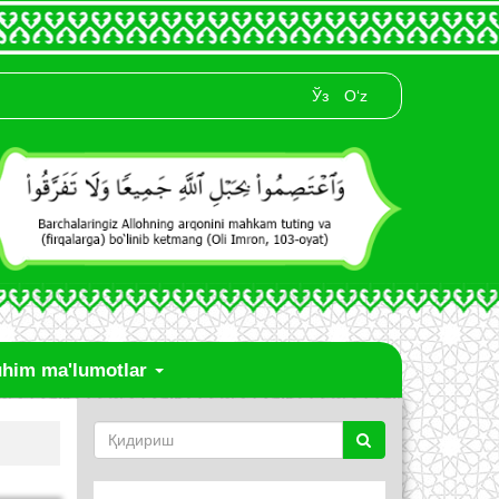
Ўз
O‘z
him ma'lumotlar