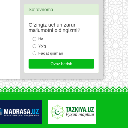
So‘rovnoma
O‘zingiz uchun zarur
ma'lumotni oldingizmi?
Ha
Yo‘q
Faqat qisman