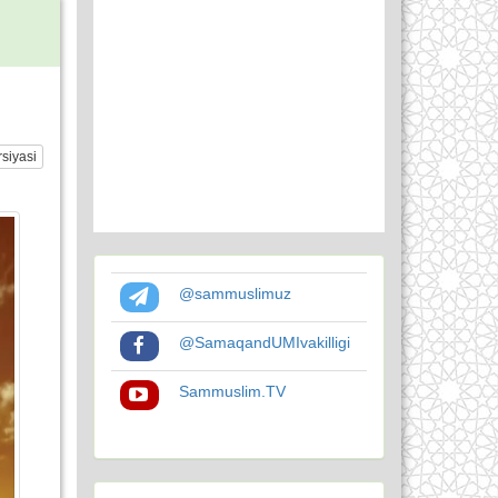
siyasi
@sammuslimuz
@SamaqandUMIvakilligi
Sammuslim.TV