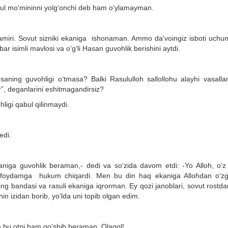
irul mo‘mininni yolg‘onchi deb ham o‘ylamayman.
iri. Sovut sizniki ekaniga ishonaman. Ammo da'voingiz isboti uchun 
r isimli mavlosi va o‘g‘li Hasan guvohlik berishini aytdi.
saning guvohligi o‘tmasa? Balki Rasululloh sallollohu alayhi vasalla
ir”, deganlarini eshitmagandirsiz?
igi qabul qilinmaydi.
edi.
aniga guvohlik beraman,- dedi va so‘zida davom etdi: -Yo Alloh, o‘z 
g foydamga hukum chiqardi. Men bu din haq ekaniga Allohdan o‘zg
ng bandasi va rasuli ekaniga iqrorman. Ey qozi janoblari, sovut rostd
in izidan borib, yo‘lda uni topib olgan edim.
 bu otni ham qo‘shib beraman. Olaqol!