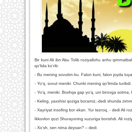
Bir kuni Ali ibn Abu Tolib roziyallohu anhu qimmatba
qo‘lida ko‘rib:
- Bu mening sovutim-ku. Falon kuni, falon joyda tuya
- Yo‘q, sovut meniki. Chunki mening qo‘limda turibdi.
- Yo‘q, meniki. Boshqa gap yo‘q, uni birovga sotma
- Keling, yaxshisi qoziga boramiz,-dedi shunda zimm
- Xayriyat insofing bor ekan. Yur tezroq, - dedi Ali r
Ikkovlon qozi Shurayxning xuzuriga borishdi. Ali roz
- Xo‘sh, sen nima deysan? – dedi