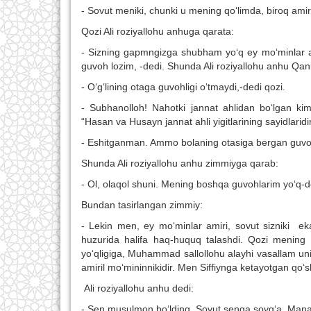
- Sovut meniki, chunki u mening qo‘limda, biroq am
Qozi Ali roziyallohu anhuga qarata:
- Sizning gapmngizga shubham yo‘q ey mo‘minlar am
guvoh lozim, -dedi. Shunda Ali roziyallohu anhu Qanba
- O‘g‘lining otaga guvohligi o‘tmaydi,-dedi qozi.
- Subhanolloh! Nahotki jannat ahlidan bo‘lgan kim
“Hasan va Husayn jannat ahli yigitlarining sayidlarid
- Eshitganman. Ammo bolaning otasiga bergan guvohl
Shunda Ali roziyallohu anhu zimmiyga qarab:
- Ol, olaqol shuni. Mening boshqa guvohlarim yo‘q-d
Bundan tasirlangan zimmiy:
- Lekin men, ey mo‘minlar amiri, sovut sizniki ek
huzurida halifa haq-huquq talashdi. Qozi menin
yo‘qligiga, Muhammad sallollohu alayhi vasallam uni
amiril mo‘mininnikidir. Men Siffiynga ketayotgan qo‘sh
Ali roziyallohu anhu dedi:
- Sen musulmon bo‘lding. Sovut senga sovg‘a. Mana