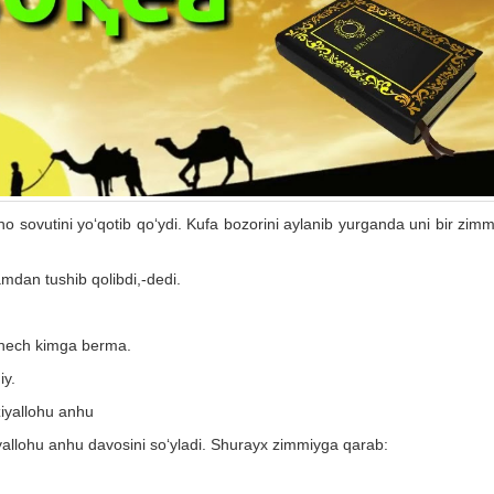
ho sovutini yo‘qotib qo‘ydi. Kufa bozorini aylanib yurganda uni bir zim
mdan tushib qolibdi,-dedi.
, hech kimga berma.
iy.
oziyallohu anhu
iyallohu anhu davosini so‘yladi. Shurayx zimmiyga qarab: