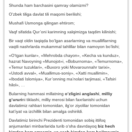
Shunda ham barchasini qamray olamizmi?
O‘zbek tiliga davlat tili maqomi berilishi;
Mushafi Usmonga qilingan ehtirom;
Vaqf sifatida Qur’oni karimning xalqimizga taqdim kilinishi;
Bir vaqt oldin taqiqda bo‘lgan asarlarning va mualliflarning
vaqtli nashrlarda mukammal tahlillar bilan namoyon bo‘lishi;
«O‘tgan kunlar», «Mehrobda chayon», «Kecha va kunduz»,
hazrat Navoyning «Munojot»i, «Boburnoma», «Temurnoma»,
«Temur tuzuklari», «Buxoro yoki Movarounnahr tarixi»,
«Ustodi avval», «Muallimus-soniy», «Xatti muallimin»,
«Ibodati Islomiya», Kur’onning ma’nolari tarjimasi, «Tafsiri
hilol», …
Bularning hammasi millatning
o‘zligini anglashi
,
milliy
g‘ururi
ni tiklashi, milliy merosi bilan faxrlanishi uchun
davlatimiz rahbari tomonidan, ilg‘or ziyolilar tomonidan
kat’iyat va izchillik bilan amalga oshirildi.
Davlatimiz birinchi Prezidenti tomonidan sobiq ittifoq
anjumanlari minbarlarida turib o‘sha davrdayoq
biz hech