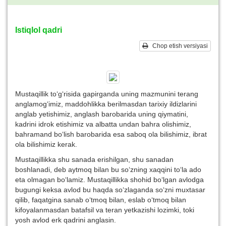
Istiqlol qadri
Chop etish versiyasi
Mustaqillik to‘g‘risida gapirganda uning mazmunini terang
anglamog‘imiz, maddohlikka berilmasdan tarixiy ildizlarini
anglab yetishimiz, anglash barobarida uning qiymatini,
kadrini idrok etishimiz va albatta undan bahra olishimiz,
bahramand bo‘lish barobarida esa saboq ola bilishimiz, ibrat
ola bilishimiz kerak.
Mustaqillikka shu sanada erishilgan, shu sanadan
boshlanadi, deb aytmoq bilan bu so‘zning xaqqini to‘la ado
eta olmagan bo‘lamiz. Mustaqillikka shohid bo‘lgan
avlodga
bugungi keksa avlod bu haqda so‘zlaganda so‘zni muxtasar
qilib, faqatgina sanab o‘tmoq bilan, eslab o‘tmoq bilan
kifoyalanmasdan batafsil va teran yetkazishi lozimki, toki
yosh avlod erk qadrini anglasin.