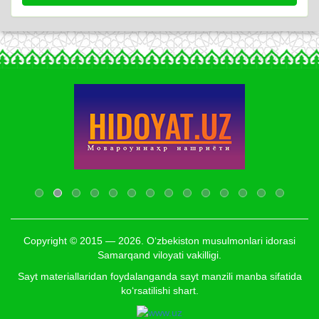
Copyright © 2015 — 2026. O‘zbekiston musulmonlari idorasi
Samarqand viloyati vakilligi.
Sayt materiallaridan foydalanganda sayt manzili manba sifatida
ko‘rsatilishi shart.