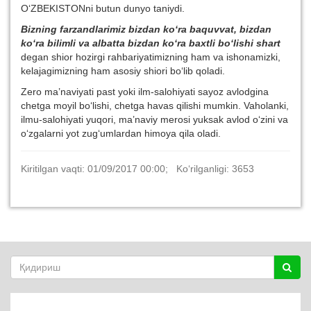
O‘ZBEKISTONni butun dunyo taniydi.
Bizning farzandlarimiz bizdan ko‘ra baquvvat, bizdan
ko‘ra bilimli va albatta bizdan ko‘ra baxtli bo‘lishi shart
degan shior hozirgi rahbariyatimizning ham va ishonamizki,
kelajagimizning ham asosiy shiori bo‘lib qoladi.
Zero ma’naviyati past yoki ilm-salohiyati sayoz avlodgina
chetga moyil bo‘lishi, chetga havas qilishi mumkin. Vaholanki,
ilmu-salohiyati yuqori, ma’naviy merosi yuksak avlod o‘zini va
o‘zgalarni yot zug‘umlardan himoya qila oladi.
Kiritilgan vaqti: 01/09/2017 00:00; Ko‘rilganligi: 3653