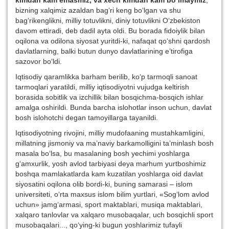
kimdan kam emasmiz, va xech kimdan kam bo‘lmaymiz
,
bizning xalqimiz azaldan bag‘ri keng bo‘lgan va shu
bag‘rikenglikni, milliy totuvlikni, diniy totuvlikni O‘zbekiston
davom ettiradi, deb dadil ayta oldi. Bu borada fidoiylik bilan
oqilona va odilona siyosat yuritdi-ki, nafaqat qo‘shni qardosh
davlatlarning, balki butun dunyo davlatlarining e’tirofiga
sazovor bo‘ldi.
Iqtisodiy qaramlikka barham berilib, ko‘p tarmoqli sanoat
tarmoqlari yaratildi, milliy iqtisodiyotni vujudga keltirish
borasida sobitlik va izchillik bilan bosqichma-bosqich ishlar
amalga oshirildi. Bunda barcha islohotlar inson uchun, davlat
bosh islohotchi degan tamoyillarga tayanildi.
Iqtisodiyotning rivojini, milliy mudofaaning mustahkamligini,
millatning jismoniy va ma’naviy barkamolligini ta’minlash bosh
masala bo‘lsa, bu masalaning bosh yechimi yoshlarga
g‘amxurlik, yosh avlod tarbiyasi deya marhum yurtboshimiz
boshqa mamlakatlarda kam kuzatilan yoshlarga oid davlat
siyosatini oqilona olib bordi-ki, buning samarasi – islom
universiteti, o‘rta maxsus islom bilim yurtlari, «Sog‘lom avlod
uchun» jamg‘armasi, sport maktablari, musiqa maktablari,
xalqaro tanlovlar va xalqaro musobaqalar, uch bosqichli sport
musobaqalari..., qo‘ying-ki bugun yoshlarimiz tufayli