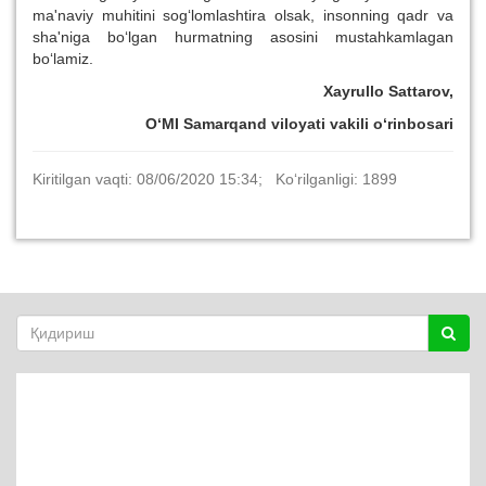
ma'naviy muhitini sog‘lomlashtira olsak, insonning qadr va
sha'niga bo‘lgan hurmatning asosini mustahkamlagan
bo‘lamiz.
Xayrullo Sattarov,
O‘MI Samarqand viloyati vakili o‘rinbosari
Kiritilgan vaqti: 08/06/2020 15:34; Ko‘rilganligi: 1899