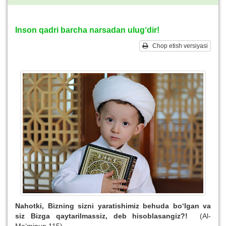
Inson qadri barcha narsadan ulug‘dir!
Chop etish versiyasi
Nahotki
,
Bizning sizni yaratishimiz behuda bo‘lgan va
siz
B
izga qaytarilmassiz, deb hisoblasangiz
?!
(Al-