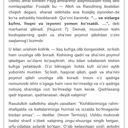
Ushbu amal sohibini Payg‘ambarimiz alayhissallam fosiq deb
nomlayaptilar. Fosiqlik bu — Alloh va Rasulining itoatidan
chiqish degani, shariat istilohida esa fosiqliq isyondan-da
ko‘ra ashaddiy hisoblanadi. Qur'oni karimda:
“… va sizlarga
kufrni, fisqni va isyonni yomon ko‘rsatdi. …”,
deb
marhamat qilinadi. (Hujurot 7). Demak, musulmon kishi
boshqalarning qadri va sha'nini poymol qilishdan o‘zini
saqlamog‘i lozimdir.
U bilan urishish kofirlik — fisq kufrga olib borganidek, so‘kish
ham urushga olib boradi. Kishining qadri va sha'nini poymol
qiladigan so‘zlarni ko‘paytirish, shu bilan odatlanish kishini
kufrga yetaklaydi. O‘zi bilmagan holda kufr so‘zini aytib
yuborishi mumkin. So‘kish, haqorat qilish, qadr va sha'nini
poymol qilish urushga olib boradi. Inson o‘z qadriga
nomunosib ishni o‘zgaga ham ravo ko‘rmasligi va o‘z qadriga
noloyiq sharoitga rozi bo‘lmasligi ham kerak. Qadrlasang
qadr topasan, qadrlanasan,-deydi xalqimiz!
Rasululloh sallollohu alayhi vasallam: “Kichiklarimizga rahm-
shafqatda va kattalarimizga hurmat va izzatda bo‘lmaganlar
bizdan emas”, — dedilar. (Imom Termiziy). Ushbu muborak
hadisi sharif o‘zbek xalqining ongu-shuuriga singib ketgan,
urfu-odatiga aylanib bo‘lgan. O‘sib kelayotgan yosh avlodni