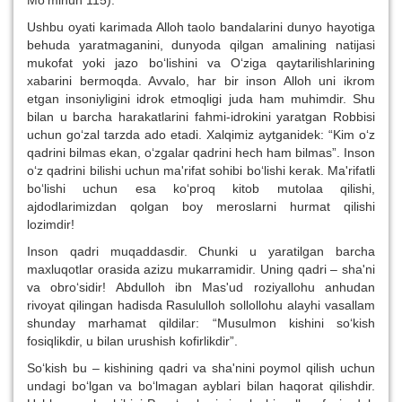
Mo‘minun 115).
Ushbu oyati karimada Alloh taolo bandalarini dunyo hayotiga
behuda yaratmaganini, dunyoda qilgan amalining natijasi
mukofat yoki jazo bo‘lishini va O‘ziga qaytarilishlarining
xabarini bermoqda. Avvalo, har bir inson Alloh uni ikrom
etgan insoniyligini idrok etmoqligi juda ham muhimdir. Shu
bilan u barcha harakatlarini fahmi-idrokini yaratgan Robbisi
uchun go‘zal tarzda ado etadi. Xalqimiz aytganidek: “Kim o‘z
qadrini bilmas ekan, o‘zgalar qadrini hech ham bilmas”. Inson
o‘z qadrini bilishi uchun ma'rifat sohibi bo‘lishi kerak. Ma'rifatli
bo‘lishi uchun esa ko‘proq kitob mutolaa qilishi,
ajdodlarimizdan qolgan boy meroslarni hurmat qilishi
lozimdir!
Inson qadri muqaddasdir. Chunki u yaratilgan barcha
maxluqotlar orasida azizu mukarramidir. Uning qadri – sha'ni
va obro‘sidir! Abdulloh ibn Mas'ud roziyallohu anhudan
rivoyat qilingan hadisda Rasululloh sollollohu alayhi vasallam
shunday marhamat qildilar: “Musulmon kishini so‘kish
fosiqlikdir, u bilan urushish kofirlikdir”.
So‘kish bu – kishining qadri va sha'nini poymol qilish uchun
undagi bo‘lgan va bo‘lmagan ayblari bilan haqorat qilishdir.