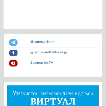
@sammuslimuz
@SamaqandUMIvakilligi
Sammuslim.TV