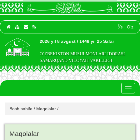
Ўз
O‘z
2026 yil 8 avgust / 1448 yil 25 Safar
O‘ZBEKISTON MUSULMONLARI IDORASI
SAMARQAND VILOYATI VAKILLIGI
Toggl
naviga
Bosh sahifa
/
Maqolalar
/
Maqolalar