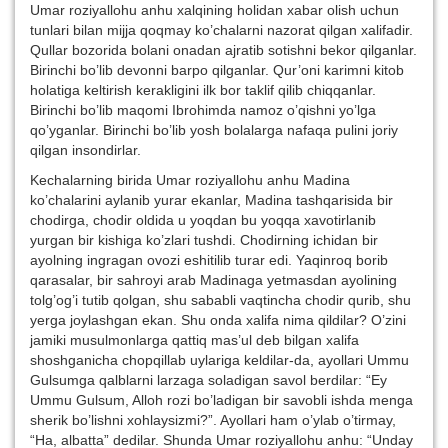
Umar roziyallohu anhu xalqining holidan xabar olish uchun
tunlari bilan mijja qoqmay ko’chalarni nazorat qilgan xalifadir.
Qullar bozorida bolani onadan ajratib sotishni bekor qilganlar.
Birinchi bo’lib devonni barpo qilganlar. Qur’oni karimni kitob
holatiga keltirish kerakligini ilk bor taklif qilib chiqqanlar.
Birinchi bo’lib maqomi Ibrohimda namoz o’qishni yo’lga
qo’yganlar. Birinchi bo’lib yosh bolalarga nafaqa pulini joriy
qilgan insondirlar.
Kechalarning birida Umar roziyallohu anhu Madina
ko’chalarini aylanib yurar ekanlar, Madina tashqarisida bir
chodirga, chodir oldida u yoqdan bu yoqqa xavotirlanib
yurgan bir kishiga ko’zlari tushdi. Chodirning ichidan bir
ayolning ingragan ovozi eshitilib turar edi. Yaqinroq borib
qarasalar, bir sahroyi arab Madinaga yetmasdan ayolining
tolg’og’i tutib qolgan, shu sababli vaqtincha chodir qurib, shu
yerga joylashgan ekan. Shu onda xalifa nima qildilar? O’zini
jamiki musulmonlarga qattiq mas’ul deb bilgan xalifa
shoshganicha chopqillab uylariga keldilar-da, ayollari Ummu
Gulsumga qalblarni larzaga soladigan savol berdilar: “Ey
Ummu Gulsum, Alloh rozi bo’ladigan bir savobli ishda menga
sherik bo’lishni xohlaysizmi?”. Ayollari ham o’ylab o’tirmay,
“Ha, albatta” dedilar. Shunda Umar roziyallohu anhu: “Unday