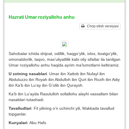
Hazrati Umar roziyallohu anhu
Chop etish versiyasi
Sahobalar ichida shijoat, odillik, haqgo’ylik, ixlos, itoatgo’ylik,
omonatdorlik, taqvo, mas’uliyatlilik kabi oliy sifatlar ila tanilgan
Umar roziyallohu anhu haqida ayrim ma’lumotlarni keltiramiz.
U zotning nasablari
: Umar ibn Xattob ibn Nufayl ibn
Abduluzzo ibn Royah ibn Abdulloh ibn Qurt ibn Rozih ibn Adiy
ibn Ka’b ibn Lu’ay ibn G’olib ibn Quraysh.
Ka’b ibn Lu’ayda Rasululloh sollallohu alayhi vassallam bilan
nasablari tutashadi.
Tavalludlari
: Fil yilining o’n uchinchi yili, Makkada tavallud
topganlar.
Kunyalari
: Abu Hafs.