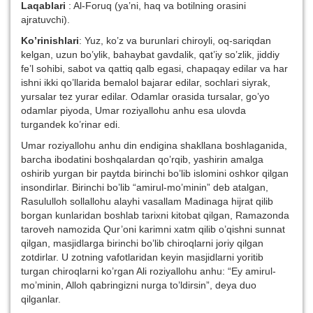
Laqablari
: Al-Foruq (ya’ni, haq va botilning orasini
ajratuvchi).
Ko’rinishlari
: Yuz, ko’z va burunlari chiroyli, oq-sariqdan
kelgan, uzun bo’ylik, bahaybat gavdali
k, qat’iy so’zlik, jiddiy
fe’l sohibi, sabot va qattiq qalb egasi, chapaqay edilar va har
ishni ikki qo’llarida bemalol bajarar edilar, sochlari siyrak,
yursalar tez yurar edilar. Odamlar orasida tursalar, go’yo
odamlar piyoda, Umar roziyallohu anhu esa ulovda
turgandek ko’rinar edi.
Umar roziyallohu anhu din endigina shakllana boshlaganida,
barcha ibodatini boshqalardan qo’rqib, yashirin amalga
oshirib yurgan bir paytda birinchi bo’lib islomini oshkor qilgan
insondirlar. Birinchi bo’lib “amirul-mo’minin” deb atalgan,
Rasululloh sollallohu alayhi vasallam Madinaga hijrat qilib
borgan kunlaridan boshlab tarixni kitobat qilgan, Ramazonda
taroveh namozida Qur’oni karimni xatm qilib o’qishni sunnat
qilgan, masjidlarga birinchi bo’lib chiroqlarni joriy qilgan
zotdirlar. U zotning vafotlaridan keyin masjidlarni yoritib
turgan chiroqlarni ko’rgan Ali roziyallohu anhu: “Ey amirul-
mo’minin, Alloh qabringizni nurga to’ldirsin”, deya duo
qilganlar.