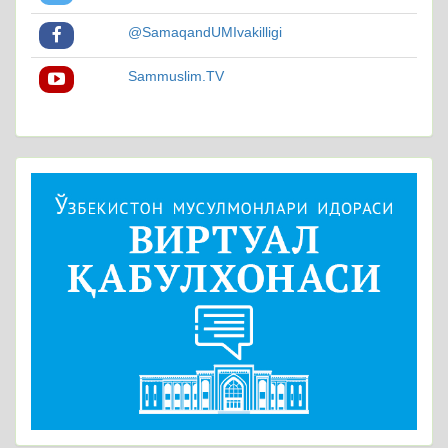
@SamaqandUMIvakilligi
Sammuslim.TV