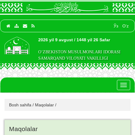
Ўз
O‘z
2026 yil 9 avgust / 1448 yil 26 Safar
O‘ZBEKISTON MUSULMONLARI IDORASI
SAMARQAND VILOYATI VAKILLIGI
Toggl
naviga
Bosh sahifa
/
Maqolalar
/
Maqolalar