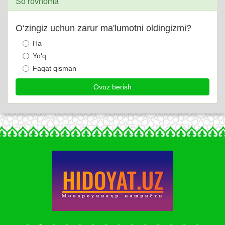
So‘rovnoma
O‘zingiz uchun zarur ma'lumotni oldingizmi?
Ha
Yo‘q
Faqat qisman