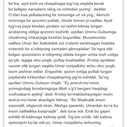
bo’lsa, ayol kishi va chaqaloqqa tug’ruq vaqtida kerak
bo’ladigan narsalarni oling va ortimdan yuring”, dedilar.
O’zlari esa yelkalarining bir tomoniga un va yog’, ikkinchi
tomoniga bir qozonni yuklab, chodir tomon jo’nadilar. Ayoli
tug’ruq payti kimdan yordam so’rashni bilmay turgan
arobiyning oldiga qozonni tushirib, ayollari Ummu Gulsumga
chodirning ichkarisiga kirishini buyurdilar. Musulmonlar
xalifasi Umar ibn Xattobdek zot o’zlarini tanitmagan holatda
notanish bir a’robiyning xizmatini qilmoqdalar! So’ngra olib
kelgan qozonlarini a’robiyning oldida turgan uchta tosh ustiga
qo’yib, tagiga olov yoqib, puflay boshladilar. A’robiy ayolidan
xavotir olib turgan vaqtda Umar roziyallohu anhu olov yoqib,
taom pishirar edilar. Engashib, qozon ostiga puflab turgan
paytlarida ichkaridan chaqaloqning yig’isi eshitildi. So’ng
ayollari Ummu Gulsum chiqib: “Ey amirul-mo’minin,
yoningizdagi birodaringizga Alloh o’g’il bergani haqidagi
xushxabarni ayting” dedi. A’robiy ko’maklashayotgan inson
amirul-mo’minin ekanligini bilmay: “Bu Madinalik inson
saxovatli, oliyjanob ekan. Allohga qasamki, Umardan ko’ra bu
inson xalifalikka loyiqroqdir”, deb turar edi. Endi bu gapni
eshitib tili kalimaga kelmay qoldi. Og’zini ochib, ikki kalima
aytmoqchi bo’lar edi-yu, Umar roziyallohu anhuning