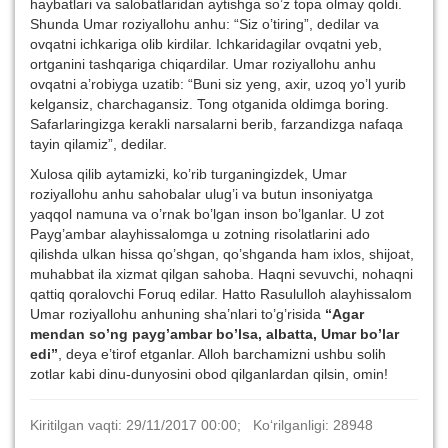
haybatlari va salobatlaridan aytishga so’z topa olmay qoldi.
Shunda Umar roziyallohu anhu: “Siz o’tiring”, dedilar va
ovqatni ichkariga olib kirdilar. Ichkaridagilar ovqatni yeb,
ortganini tashqariga chiqardilar. Umar roziyallohu anhu
ovqatni a’robiyga uzatib: “Buni siz yeng, axir, uzoq yo’l yurib
kelgansiz, charchagansiz. Tong otganida oldimga boring.
Safarlaringizga kerakli narsalarni berib, farzandizga nafaqa
tayin qilamiz”, dedilar.
Xulosa qilib aytamizki, ko’rib turganingizdek, Umar
roziyallohu anhu sahobalar ulug’i va butun insoniyatga
yaqqol namuna va o’rnak bo’lgan inson bo’lganlar. U zot
Payg’ambar alayhissalomga u zotning risolatlarini ado
qilishda ulkan hissa qo’shgan, qo’shganda ham ixlos, shijoat,
muhabbat ila xizmat qilgan sahoba. Haqni sevuvchi, nohaqni
qattiq qoralovchi Foruq edilar. Hatto Rasululloh alayhissalom
Umar roziyallohu anhuning sha’nlari to’g’risida
“Agar
mendan so’ng payg’ambar bo’lsa, albatta, Umar bo’lar
edi”
, deya e’tirof etganlar. Alloh barchamizni ushbu solih
zotlar kabi dinu-dunyosini obod qilganlardan qilsin, omin!
Kiritilgan vaqti: 29/11/2017 00:00; Ko‘rilganligi: 28948