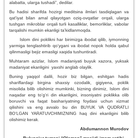
alabatta, ularga tushadi”, dedilar.
Bu hadisi sharifda hozirgi meditsina ilmlari tasdiqlagan va
qat'iyat bilan amal qilayotgan oziq-ovqatlar orqali, ularga
tushgan mikroblar orqali turli kasalliklar, bemorliklar, vabolar
tarqalishi mumkin ekanligi ta'kidlanmoqda.
Islom dini poklikni har birimizga ibodat qilib, iymonning
yarmiga tenglashtirib qo‘ygani va ibodat nopok holda qabul
qilinmasligi bejiz emasligi xaqida tushuntiradi.
Muhtaram azizlar, Islom madaniyati buyuk xazora, yuksak
madaniyat ekanligini yaxshi anglab olaylik.
Buning yaqqol dalili, hozir biz bilgan, eshitgan hadis
shariflardagi birgina shaxsiy ozodalik, gigiyena, poklik
misolida bilib olishimiz mumkinki, bizning dinimiz, Islom dini
naqadar eng to‘g‘ri din ekanligini, insoniyatni poklikka olib
boruvchi va faqat bashariyatning foydasi uchun xizmat
qilishini va eng avvalo bu din BUYUK VA QUDRATLI
BO‘LGAN YARATUVCHIMIZNING haq dini ekanligini bilib
olishimiz kerak.
Abdumannon Murodov