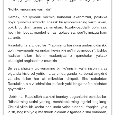
“Poklik iymonning yarmidir”.
Demak, biz iymonli mo‘min bandalar ekanmizmi, poklikka
rioya qilishimiz lozimdir. Tozalik bu iymonimizning yarmi ekan,
poklik bu dinimizning yarmi ekan. Tozalik-ozodalik bo‘lmasa,
hech bir ibodat maqbul emas, qolaversa, sog‘lig‘imizga ham
zarardir.
Rasululloh s.a.v. dedilar: “Taomning barakasi undan oldin ikki
qo‘lni yuvmoqdir va undan keyin ikki qo‘lni yuvmoqdir”. Ushbu
hadislar bilan Islom madaniyatimiz qanchalar yuksak
ekanligini anglashimiz mumkin.
Bu esa shaxsiy gigiyenaning bir ko‘rinishi, ya'ni inson nafas
olganda kislorod yutib, nafas chiqarganda karbonat angidrid
va shu bilan har xil mikroblar chiqadi. Shu sababdan
Rasululloh s.a.v. ichimlikka puflash yoki ichiga nafas olishdan
qaytardilar.
Jobir r.a. Rasululloh s.a.v.ni bunday deganlarini eshitibdilar:
“Idishlarning ustini yoping, meshkoblarning og‘zini bog‘lang.
Chunki yilda bir kecha bor, unda vabo tushadi. Yopqichi yo‘q
idish, bog‘ichi yo‘q meshkob oldidan o‘tganda o‘sha vabodan,