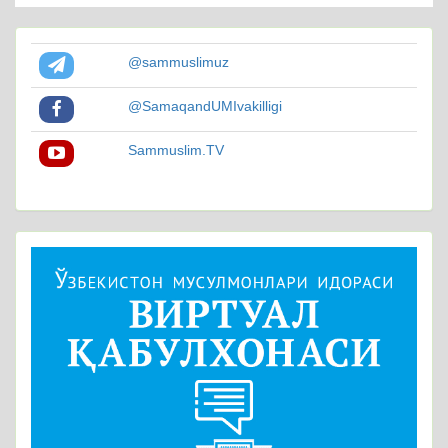
@sammuslimuz
@SamaqandUMIvakilligi
Sammuslim.TV