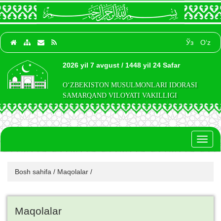
Ўз
O‘z
2026 yil 7 avgust / 1448 yil 24 Safar
O‘ZBEKISTON MUSULMONLARI IDORASI
SAMARQAND VILOYATI VAKILLIGI
Toggl
naviga
Bosh sahifa
/
Maqolalar
/
Maqolalar