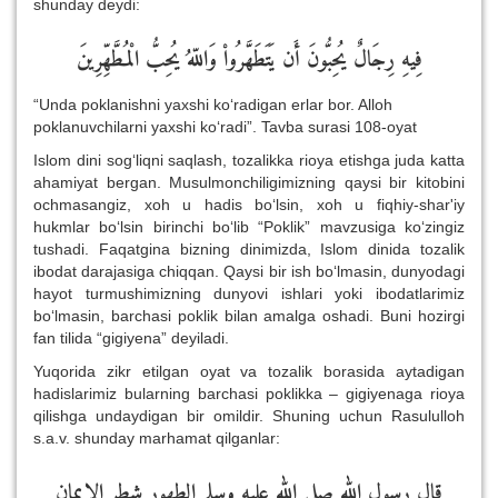
shunday deydi:
فِيهِ رِجَالٌ يُحِبُّونَ أَن يَتَطَهَّرُواْ وَاللّهُ يُحِبُّ الْمُطَّهِّرِينَ
“Unda poklanishni yaxshi ko‘radigan erlar bor. Alloh
poklanuvchilarni yaxshi ko‘radi”. Tavba surasi 108-oyat
Islom dini sog‘liqni saqlash, tozalikka rioya etishga juda katta
ahamiyat bergan. Musulmonchiligimizning qaysi bir kitobini
ochmasangiz, xoh u hadis bo‘lsin, xoh u fiqhiy-shar'iy
hukmlar bo‘lsin birinchi bo‘lib “Poklik” mavzusiga ko‘zingiz
tushadi. Faqatgina bizning dinimizda, Islom dinida tozalik
ibodat darajasiga chiqqan. Qaysi bir ish bo‘lmasin, dunyodagi
hayot turmushimizning dunyovi ishlari yoki ibodatlarimiz
bo‘lmasin, barchasi poklik bilan amalga oshadi. Buni hozirgi
fan tilida “gigiyena” deyiladi.
Yuqorida zikr etilgan oyat va tozalik borasida aytadigan
hadislarimiz bularning barchasi poklikka – gigiyenaga rioya
qilishga undaydigan bir omildir. Shuning uchun Rasululloh
s.a.v. shunday marhamat qilganlar:
قال رسول الله صلى الله عليه وسلم الطهور شطر الإيمان