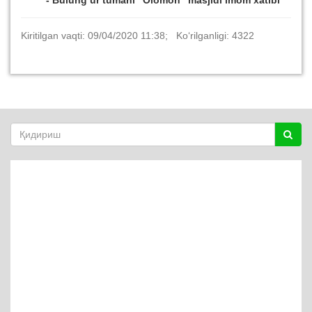
- Bulung‘ur tumani “Olomon” masjidi imom xatibi
Kiritilgan vaqti: 09/04/2020 11:38; Ko‘rilganligi: 4322