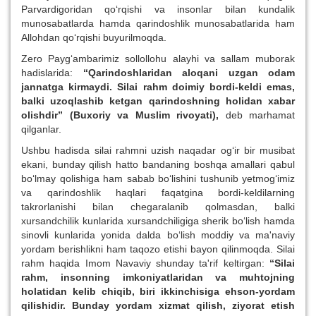
Parvardigoridan qo‘rqishi va insonlar bilan kundalik
munosabatlarda hamda qarindoshlik munosabatlarida ham
Allohdan qo‘rqishi buyurilmoqda.
Zero Payg‘ambarimiz sollollohu alayhi va sallam muborak
hadislarida:
“Qarindoshlaridan aloqani uzgan odam
jannatga kirmaydi. Silai rahm doimiy bordi-keldi emas,
balki uzoqlashib ketgan qarindoshning holidan xabar
olishdir” (Buxoriy va Muslim rivoyati),
deb marhamat
qilganlar.
Ushbu hadisda silai rahmni uzish naqadar og‘ir bir musibat
ekani, bunday qilish hatto bandaning boshqa amallari qabul
bo‘lmay qolishiga ham sabab bo‘lishini tushunib yetmog‘imiz
va qarindoshlik haqlari faqatgina bordi-keldilarning
takrorlanishi bilan chegaralanib qolmasdan, balki
xursandchilik kunlarida xursandchiligiga sherik bo‘lish hamda
sinovli kunlarida yonida dalda bo‘lish moddiy va ma'naviy
yordam berishlikni ham taqozo etishi bayon qilinmoqda. Silai
rahm haqida Imom Navaviy shunday ta'rif keltirgan:
“Silai
rahm, insonning imkoniyatlaridan va muhtojning
holatidan kelib chiqib, biri ikkinchisiga ehson-yordam
qilishidir. Bunday yordam xizmat qilish, ziyorat etish