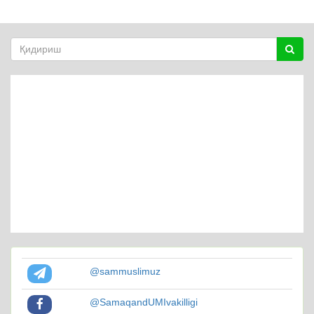
@sammuslimuz
@SamaqandUMIvakilligi