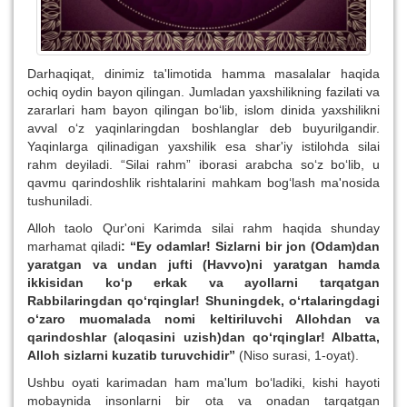
Darhaqiqat, dinimiz ta'limotida hamma masalalar haqida
ochiq oydin bayon qilingan. Jumladan yaxshilikning fazilati va
zararlari ham bayon qilingan bo‘lib, islom dinida yaxshilikni
avval o‘z yaqinlaringdan boshlanglar deb buyurilgandir.
Yaqinlarga qilinadigan yaxshilik esa shar'iy istilohda silai
rahm deyiladi. “Silai rahm” iborasi arabcha so‘z bo‘lib, u
qavmu qarindoshlik rishtalarini mahkam bog‘lash ma'nosida
tushuniladi.
Alloh taolo Qur'oni Karimda silai rahm haqida shunday
marhamat qiladi
: “Ey odamlar! Sizlarni bir jon (Odam)dan
yaratgan va undan jufti (Havvo)ni yaratgan hamda
ikkisidan ko‘p erkak va ayollarni tarqatgan
Rabbilaringdan qo‘rqinglar! Shuningdek, o‘rtalaringdagi
o‘zaro muomalada nomi keltiriluvchi Allohdan va
qarindoshlar (aloqasini uzish)dan qo‘rqinglar! Albatta,
Alloh sizlarni kuzatib turuvchidir”
(Niso surasi, 1-oyat).
Ushbu oyati karimadan ham ma'lum bo‘ladiki, kishi hayoti
mobaynida insonlarni bir ota va onadan tarqatgan