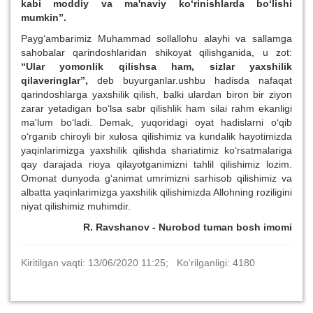
kabi moddiy va ma'naviy ko‘rinishlarda bo‘lishi
mumkin”.
Payg‘ambarimiz Muhammad sollallohu alayhi va sallamga
sahobalar qarindoshlaridan shikoyat qilishganida, u zot:
“Ular yomonlik qilishsa ham, sizlar yaxshilik
qilaveringlar”,
deb buyurganlar.ushbu hadisda nafaqat
qarindoshlarga yaxshilik qilish, balki ulardan biron bir ziyon
zarar yetadigan bo‘lsa sabr qilishlik ham silai rahm ekanligi
ma'lum bo‘ladi. Demak, yuqoridagi oyat hadislarni o‘qib
o‘rganib chiroyli bir xulosa qilishimiz va kundalik hayotimizda
yaqinlarimizga yaxshilik qilishda shariatimiz ko‘rsatmalariga
qay darajada rioya qilayotganimizni tahlil qilishimiz lozim.
Omonat dunyoda g‘animat umrimizni sarhisob qilishimiz va
albatta yaqinlarimizga yaxshilik qilishimizda Allohning roziligini
niyat qilishimiz muhimdir.
R. Ravshanov - Nurobod tuman bosh imomi
Kiritilgan vaqti: 13/06/2020 11:25; Ko‘rilganligi: 4180