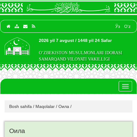
Ўз
O‘z
2026 yil 7 avgust / 1448 yil 24 Safar
O‘ZBEKISTON MUSULMONLARI IDORASI
SAMARQAND VILOYATI VAKILLIGI
Toggl
naviga
Bosh sahifa
/
Maqolalar
/
Оила
/
Оила