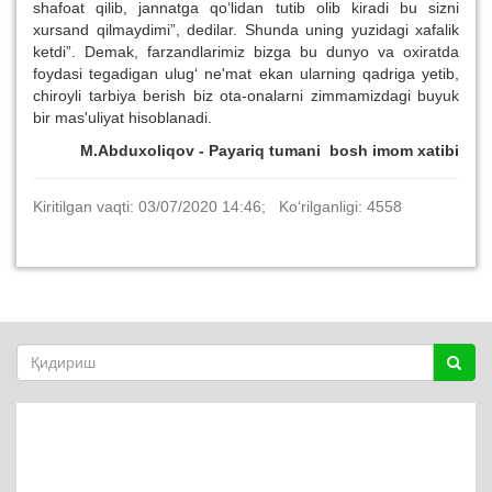
shafoat qilib, jannatga qo‘lidan tutib olib kiradi bu sizni
xursand qilmaydimi”, dedilar. Shunda uning yuzidagi xafalik
ketdi”. Demak, farzandlarimiz bizga bu dunyo va oxiratda
foydasi tegadigan ulug‘ ne'mat ekan ularning qadriga yetib,
chiroyli tarbiya berish biz ota-onalarni zimmamizdagi buyuk
bir mas'uliyat hisoblanadi.
M.Abduxoliqov
-
Payariq tumani bosh imom xatibi
Kiritilgan vaqti: 03/07/2020 14:46; Ko‘rilganligi: 4558