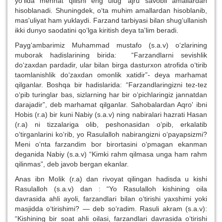
yo‘lida mehnat qilishi eng ulug‘ ajru savobli amallardan
hisoblanadi. Shuningdek, o‘ta muhim amallardan hisoblanib,
mas'uliyat ham yuklaydi. Farzand tarbiyasi bilan shug‘ullanish
ikki dunyo saodatini qo‘lga kiritish deya ta'lim beradi.
Payg‘ambarimiz Muhammad mustafo (s.a.v) o‘zlarining
muborak hadislarining birida: “Farzandlarni sevishlik
do‘zaxdan pardadir, ular bilan birga dasturxon atrofida o‘tirib
taomlanishlik do‘zaxdan omonlik xatidir”- deya marhamat
qilganlar. Boshqa bir hadislarida: “Farzandlaringizni tez-tez
o‘pib turinglar bas, sizlarning har bir o‘pichlaringiz jannatdan
darajadir”, deb marhamat qilganlar. Sahobalardan Aqro' ibni
Hobis (r.a) bir kuni Nabiy (s.a.v) ning nabiralari hazrati Hasan
(r.a) ni tizzalariga olib, peshonasidan o‘pib, erkalatib
o‘tirganlarini ko‘rib, yo Rasulalloh nabirangizni o‘payapsizmi?
Meni o‘nta farzandim bor birortasini o‘pmagan ekanman
deganida Nabiy (s.a.v) “Kimki rahm qilmasa unga ham rahm
qilinmas”, deb javob bergan ekanlar.
Anas ibn Molik (r.a) dan rivoyat qilingan hadisda u kishi
Rasulalloh (s.a.v) dan : “Yo Rasulalloh kishining oila
davrasida ahli ayoli, farzandlari bilan o‘tirishi yaxshimi yoki
masjidda o‘tirishimi? — deb so‘radim. Rasuli akram (s.a.v):
“Kishining bir soat ahli oilasi, farzandlari davrasida o‘tirishi