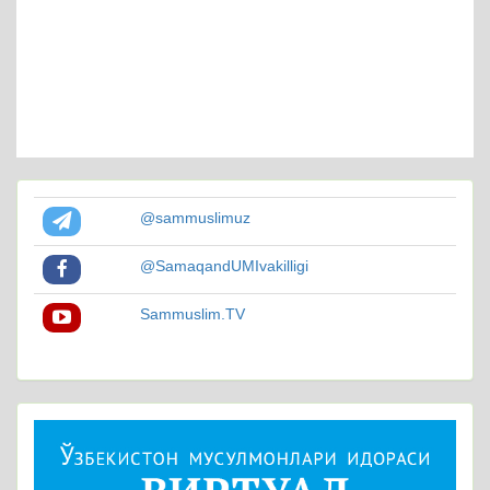
@sammuslimuz
@SamaqandUMIvakilligi
Sammuslim.TV