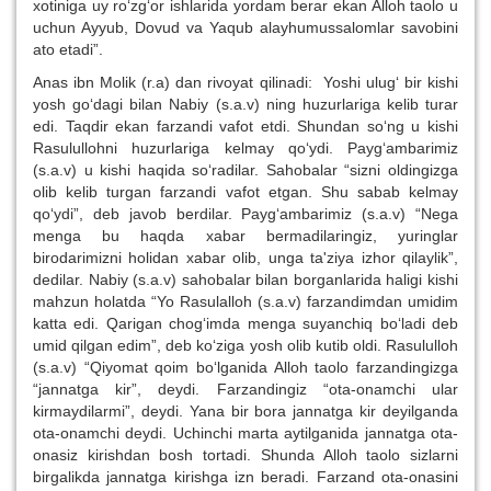
xotiniga uy ro‘zg‘or ishlarida yordam berar ekan Alloh taolo u
uchun Ayyub, Dovud va Yaqub alayhumussalomlar savobini
ato etadi”.
Anas ibn Molik (r.a) dan rivoyat qilinadi: Yoshi ulug‘ bir kishi
yosh go‘dagi bilan Nabiy (s.a.v) ning huzurlariga kelib turar
edi. Taqdir ekan farzandi vafot etdi. Shundan so‘ng u kishi
Rasulullohni huzurlariga kelmay qo‘ydi. Payg‘ambarimiz
(s.a.v) u kishi haqida so‘radilar. Sahobalar “sizni oldingizga
olib kelib turgan farzandi vafot etgan. Shu sabab kelmay
qo‘ydi”, deb javob berdilar. Payg‘ambarimiz (s.a.v) “Nega
menga bu haqda xabar bermadilaringiz, yuringlar
birodarimizni holidan xabar olib, unga ta'ziya izhor qilaylik”,
dedilar. Nabiy (s.a.v) sahobalar bilan borganlarida haligi kishi
mahzun holatda “Yo Rasulalloh (s.a.v) farzandimdan umidim
katta edi. Qarigan chog‘imda menga suyanchiq bo‘ladi deb
umid qilgan edim”, deb ko‘ziga yosh olib kutib oldi. Rasululloh
(s.a.v) “Qiyomat qoim bo‘lganida Alloh taolo farzandingizga
“jannatga kir”, deydi. Farzandingiz “ota-onamchi ular
kirmaydilarmi”, deydi. Yana bir bora jannatga kir deyilganda
ota-onamchi deydi. Uchinchi marta aytilganida jannatga ota-
onasiz kirishdan bosh tortadi. Shunda Alloh taolo sizlarni
birgalikda jannatga kirishga izn beradi. Farzand ota-onasini