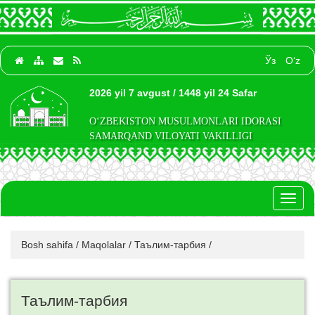
Ўз
O‘z
2026 yil 7 avgust / 1448 yil 24 Safar
O‘ZBEKISTON MUSULMONLARI IDORASI
SAMARQAND VILOYATI VAKILLIGI
Toggl
naviga
Bosh sahifa
/
Maqolalar
/
Таълим-тарбия
/
Таълим-тарбия