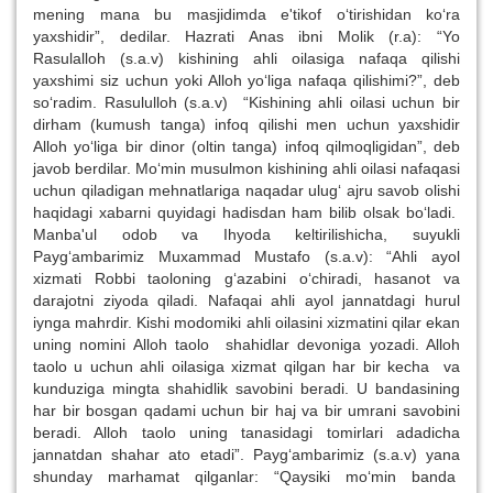
mening mana bu masjidimda e'tikof o‘tirishidan ko‘ra
yaxshidir”, dedilar. Hazrati Anas ibni Molik (r.a): “Yo
Rasulalloh (s.a.v) kishining ahli oilasiga nafaqa qilishi
yaxshimi siz uchun yoki Alloh yo‘liga nafaqa qilishimi?”, deb
so‘radim. Rasululloh (s.a.v) “Kishining ahli oilasi uchun bir
dirham (kumush tanga) infoq qilishi men uchun yaxshidir
Alloh yo‘liga bir dinor (oltin tanga) infoq qilmoqligidan”, deb
javob berdilar. Mo‘min musulmon kishining ahli oilasi nafaqasi
uchun qiladigan mehnatlariga naqadar ulug‘ ajru savob olishi
haqidagi xabarni quyidagi hadisdan ham bilib olsak bo‘ladi.
Manba'ul odob va Ihyoda keltirilishicha, suyukli
Payg‘ambarimiz Muxammad Mustafo (s.a.v): “Ahli ayol
xizmati Robbi taoloning g‘azabini o‘chiradi, hasanot va
darajotni ziyoda qiladi. Nafaqai ahli ayol jannatdagi hurul
iynga mahrdir. Kishi modomiki ahli oilasini xizmatini qilar ekan
uning nomini Alloh taolo shahidlar devoniga yozadi. Alloh
taolo u uchun ahli oilasiga xizmat qilgan har bir kecha va
kunduziga mingta shahidlik savobini beradi. U bandasining
har bir bosgan qadami uchun bir haj va bir umrani savobini
beradi. Alloh taolo uning tanasidagi tomirlari adadicha
jannatdan shahar ato etadi”. Payg‘ambarimiz (s.a.v) yana
shunday marhamat qilganlar: “Qaysiki mo‘min banda