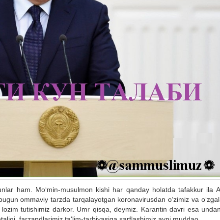
unlar ham. Mo‘min-musulmon kishi har qanday holatda tafakkur ila A
ois bugun ommaviy tarzda tarqalayotgan koronavirusdan o‘zimiz va o‘zga
i lozim tutishimiz darkor. Umr qisqa, deymiz. Karantin davri esa unda
aligi, farzandlarimiz ta'lim-tarbiyasiga sarflashimiz ayni muddao.