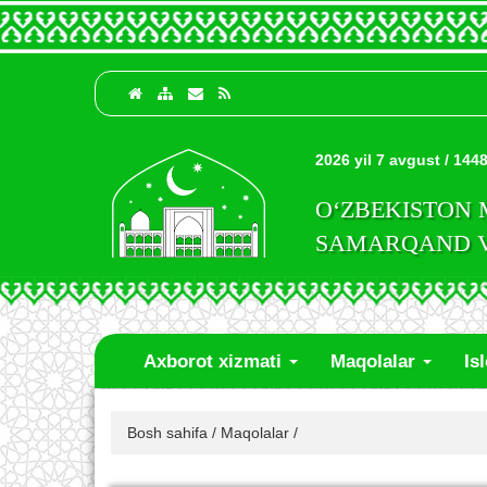
2026 yil 7 avgust / 1448
O‘ZBEKISTON
SAMARQAND VI
Axborot xizmati
Maqolalar
Is
Bosh sahifa
/
Maqolalar
/