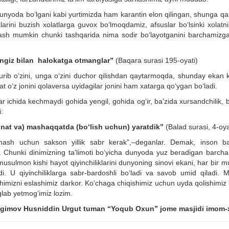
unyoda bo‘lgani kabi yurtimizda ham karantin elon qilingan, shunga q
rini buzish xolatlarga guvox bo‘lmoqdamiz, afsuslar bo‘lsinki xolatni
oslash mumkin chunki tashqarida nima sodir bo‘layotganini barchamizg
aringiz bilan halokatga otmanglar”
(Baqara surasi 195-oyati)
 turib o‘zini, unga o‘zini duchor qilishdan qaytarmoqda, shunday ekan 
at o‘z jonini qolaversa uyidagilar jonini ham xatarga qo‘ygan bo‘ladi.
ar ichida kechmaydi gohida yengil, gohida og‘ir, ba'zida xursandchilik, 
:
hnat va) mashaqqatda (bo‘lish uchun) yaratdik”
(Balad surasi, 4-oya
ashash uchun sakson yillik sabr kerak”,–deganlar. Demak, inson b
k. Chunki dinimizning ta'limoti bo‘yicha dunyoda yuz beradigan barcha 
musulmon kishi hayot qiyinchiliklarini dunyoning sinovi ekani, har bir m
adi. U qiyinchiliklarga sabr-bardoshli bo‘ladi va savob umid qiladi. M
himizni eslashimiz darkor. Ko‘chaga chiqishimiz uchun uyda qolishimiz 
lab yetmog‘imiz lozim.
agimov Husniddin Urgut tuman
“
Yoqub Oxun
” jome
masjidi imom
-