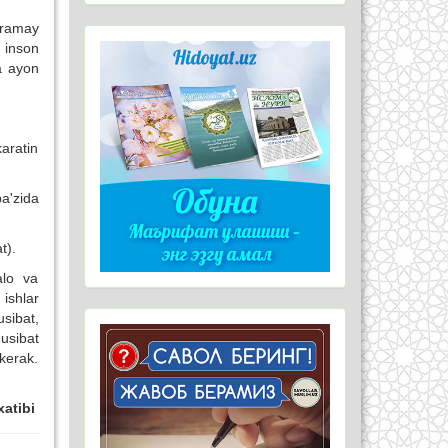
aramay
 inson
a ayon
karatin
ba'zida
t).
alo va
ishlar
usibat,
usibat
kerak.
xatibi