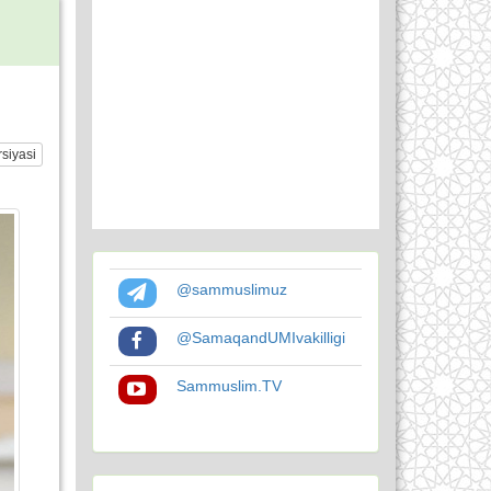
siyasi
@sammuslimuz
@SamaqandUMIvakilligi
Sammuslim.TV