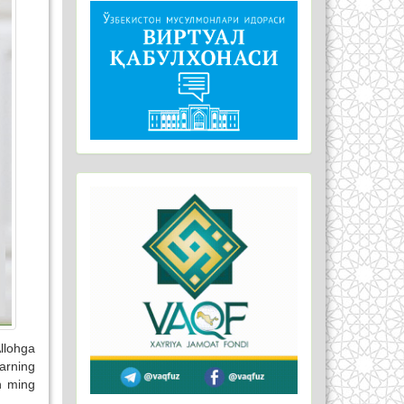
llohga
larning
n ming