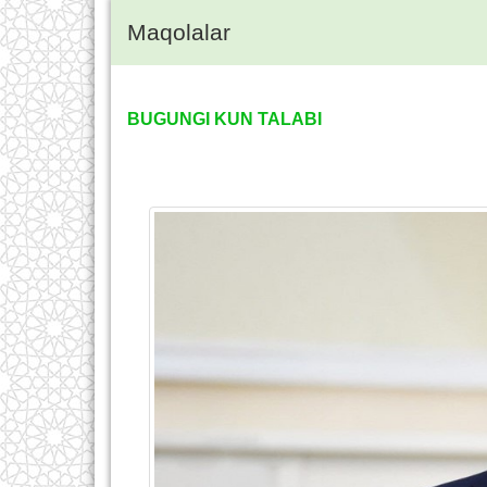
Maqolalar
BUGUNGI KUN TALABI