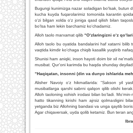
Bugungi kunimizga nazar soladigan bo‘lsak, butun d
kucha kuyda fuqarolarimiz tomonida karantin qoidala
o‘zi bilgan xolda o‘z joniga qasd qilish bilan taq
bo‘lsa ham lekin barchamiz ko‘chadamiz.
Alloh taolo marxamat qilib
“O‘zlaringizni o‘z qo‘l
Alloh taolo bu oyatida bandalarini haf xatarni bilib
vaqtida kimdir ko‘chaga chiqib kasallik yuqtirib nafaq
Shunisi ham aniqki, inson hayoti doim bir xil ne'matl
musibat. Qur'oni karimda bu haqda shunday deyiladi
“Haqiqatan, insonni (din va dunyo ishlarida me
Alisher Navoiy o‘z hikmatlarida: “Sakson yil y
musibatlarga qarshi sabrni qalqon qilib olishi kera
Alloh taoloning xohish irodasi bilan bo‘ladi. Mo‘min-
hatto tikanning kirishi ham ajrsiz qolmasligini bil
yetganda biz Allohning bandasi va unga qaytib boris
Agar chiqaversak, uyda qolib ketamiz. Bun teran ang
Ibr