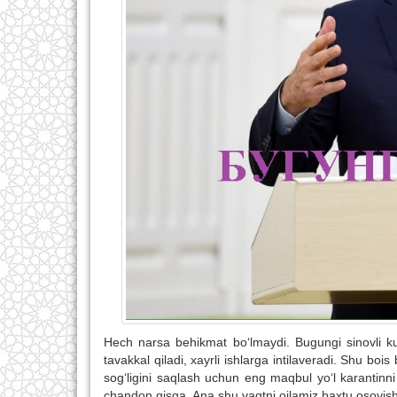
Hech narsa behikmat bo‘lmaydi. Bugungi sinovli k
tavakkal qiladi, xayrli ishlarga intilaveradi. Shu b
sog‘ligini saqlash uchun eng maqbul yo‘l karantinn
chandon qisqa. Ana shu vaqtni oilamiz baxtu osoyisht