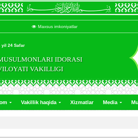
Maxsus imkoniyatlar
 yil 24 Safar
 MUSULMONLARI IDORASI
LOYATI VAKILLIGI
lom
Vakillik haqida
Xizmatlar
Media
Mu