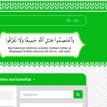
Ўз
O‘z
him ma'lumotlar