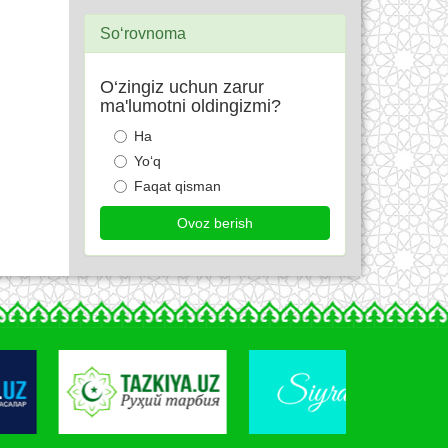
So‘rovnoma
O‘zingiz uchun zarur
ma'lumotni oldingizmi?
Ha
Yo‘q
Faqat qisman