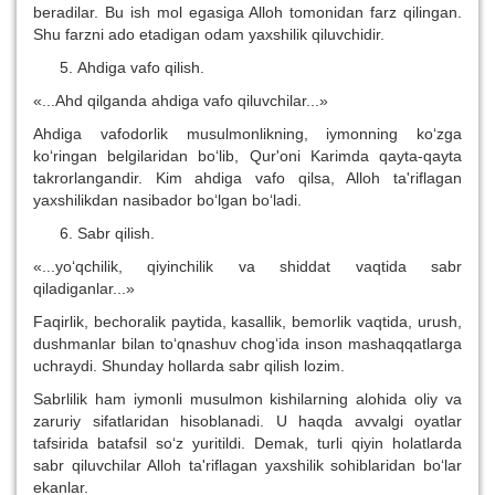
beradilar. Bu ish mol egasiga Alloh tomonidan farz qilingan.
Shu farzni ado etadigan odam yaxshilik qiluvchidir.
Ahdiga vafo qilish.
«...Ahd qilganda ahdiga vafo qiluvchilar...»
Ahdiga vafodorlik musulmonlikning, iymonning ko‘zga
ko‘ringan belgilaridan bo‘lib, Qur'oni Karimda qayta-qayta
takrorlangandir. Kim ahdiga vafo qilsa, Alloh ta'riflagan
yaxshilikdan nasibador bo‘lgan bo‘ladi.
Sabr qilish.
«...yo‘qchilik, qiyinchilik va shiddat vaqtida sabr
qiladiganlar...»
Faqirlik, bechoralik paytida, kasallik, bemorlik vaqtida, urush,
dushmanlar bilan to‘qnashuv chog‘ida inson mashaqqatlarga
uchraydi. Shunday hollarda sabr qilish lozim.
Sabrlilik ham iymonli musulmon kishilarning alohida oliy va
zaruriy sifatlaridan hisoblanadi. U haqda avvalgi oyatlar
tafsirida batafsil so‘z yuritildi. Demak, turli qiyin holatlarda
sabr qiluvchilar Alloh ta'riflagan yaxshilik sohiblaridan bo‘lar
ekanlar.