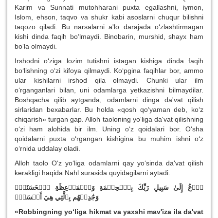
Karim va Sunnati mutohharani puxta egallashni, iymon,
Islom, ehson, taqvo va shukr kabi asoslarni chuqur bilishni
taqozo qiladi. Bu narsalarni a'lo darajada o‘zlashtirmagan
kishi dinda faqih bo‘lmaydi. Binobarin, murshid, shayx ham
bo‘la olmaydi.
Irshodni o‘ziga lozim tutishni istagan kishiga dinda faqih
bo‘lishning o‘zi kifoya qilmaydi. Ko‘pgina faqihlar bor, ammo
ular kishilarni irshod qila olmaydi. Chunki ular ilm
o‘rganganlari bilan, uni odamlarga yetkazishni bilmaydilar.
Boshqacha qilib aytganda, odamlarni dinga da'vat qilish
sirlaridan bexabarlar. Bu holda «qosh qo‘yaman deb, ko‘z
chiqarish» turgan gap. Alloh taoloning yo‘liga da'vat qilishning
o‘zi ham alohida bir ilm. Uning o‘z qoidalari bor. O‘sha
qoidalarni puxta o‘rgangan kishigina bu muhim ishni o‘z
o‘rnida uddalay oladi.
Alloh taolo O‘z yo‘liga odamlarni qay yo‘sinda da'vat qilish
kerakligi haqida Nahl surasida quyidagilarni aytadi:
ٱدۡعُ إِلَىٰ سَبِيلِ رَبِّكَ بِٱلۡحِكۡمَةِ وَٱلۡمَوۡعِظَةِ ٱلۡحَسَنَةِۖ
وَجَٰدِلۡهُم بِٱلَّتِي هِيَ أَحۡسَنُۚ
«Robbingning yo‘liga hikmat va yaxshi mav'iza ila da'vat