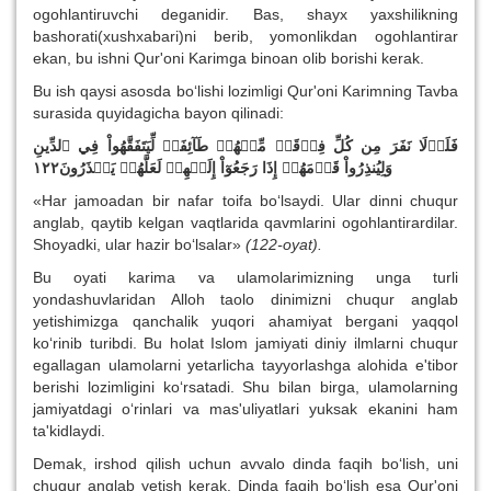
ogohlantiruvchi deganidir. Bas, shayx yaxshilikning
bashorati(xushxabari)ni berib, yomonlikdan ogohlantirar
ekan, bu ishni Qur'oni Karimga binoan olib borishi kerak.
Bu ish qaysi asosda bo‘lishi lozimligi Qur'oni Karimning Tavba
surasida quyidagicha bayon qilinadi:
فَلَوۡلَا نَفَرَ مِن كُلِّ فِرۡقَةٖ مِّنۡهُمۡ طَآئِفَةٞ لِّيَتَفَقَّهُواْ فِي ٱلدِّينِ
وَلِيُنذِرُواْ قَوۡمَهُمۡ إِذَا رَجَعُوٓاْ إِلَيۡهِمۡ لَعَلَّهُمۡ يَحۡذَرُونَ١٢٢
«Har jamoadan bir nafar toifa bo‘lsaydi. Ular dinni chuqur
anglab, qaytib kelgan vaqtla­rida qavmlarini ogohlantirardilar.
Shoyadki, ular hazir bo‘lsalar»
(122-oyat).
Bu oyati karima va ulamolarimizning unga turli
yondashuvlaridan Alloh taolo dinimizni chuqur anglab
yetishimizga qanchalik yuqori ahamiyat bergani yaqqol
ko‘rinib turibdi. Bu holat Islom jamiyati diniy ilmlarni chuqur
egallagan ulamolarni yetarlicha tayyorlashga alohida e'tibor
berishi lozimligini ko‘rsatadi. Shu bilan birga, ulamolarning
jamiyatdagi o‘rinlari va mas'uliyatlari yuksak ekanini ham
ta'kidlaydi.
Demak, irshod qilish uchun avvalo dinda faqih bo‘lish, uni
chuqur anglab yetish kerak. Dinda faqih bo‘lish esa Qur'oni