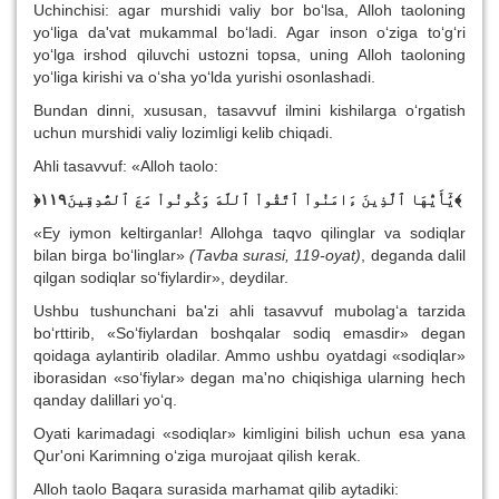
Uchinchisi: agar murshidi valiy bor bo‘lsa, Alloh taoloning
yo‘liga da'vat mukammal bo‘ladi. Agar inson o‘ziga to‘g‘ri
yo‘lga irshod qiluvchi ustozni topsa, uning Alloh taoloning
yo‘liga kirishi va o‘sha yo‘lda yurishi osonlashadi.
Bundan dinni, xususan, tasavvuf ilmini kishilarga o‘rgatish
uchun murshidi valiy lozimligi kelib chiqadi.
Ahli tasavvuf: «Alloh taolo:
﴿
يَٰٓأَيُّهَا ٱلَّذِينَ ءَامَنُواْ ٱتَّقُواْ ٱللَّهَ وَكُونُواْ مَعَ ٱلصَّٰدِقِينَ١١٩
﴾
«Ey iymon keltirganlar! Allohga taqvo qilinglar va sodiqlar
bilan birga bo‘linglar»
(Tavba surasi, 119-oyat)
, deganda dalil
qilgan sodiqlar so‘fiylardir», deydilar.
Ushbu tushunchani ba'zi ahli tasavvuf mubolag‘a tarzida
bo‘rttirib, «So‘fiylardan boshqalar sodiq emasdir» degan
qoidaga aylantirib oladilar. Ammo ushbu oyatdagi «sodiqlar»
iborasidan «so‘fiylar» degan ma'no chiqishiga ularning hech
qanday dalillari yo‘q.
Oyati karimadagi «sodiqlar» kimligini bilish uchun esa yana
Qur'oni Karimning o‘ziga murojaat qilish kerak.
Alloh taolo Baqara surasida marhamat qilib aytadiki: