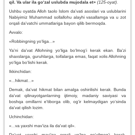
qil. Va ular ila go‘zal uslubda mujodala et»
(125-oyat)
.
Ushbu oyatda Alloh taolo Islom da'vati asoslari va uslublarini
Nabiyimiz Muhammad sollallohu alayhi vasallamga va u zot
orqali da'vatchi ummatlariga bayon qilib bermoqda.
Avvalo:
«Robbingning yo‘liga...»
Ya'ni da'vat Allohning yo‘liga bo‘lmog‘i kerak ekan. Ba'zi
shaxslarga, guruhlarga, toifalarga emas, faqat xolis Allohning
yo‘liga bo‘lishi kerak.
Ikkinchidan:
«...hikmat...»
Demak, da'vat hikmat bilan amalga oshirilishi kerak. Bunda
da'vat qilinayotganlarning ijtimoiy, madaniy saviyasi va
boshqa omillarni e'tiborga olib, og‘ir kelmaydigan yo‘sinda
da'vat qilish lozim.
Uchinchidan:
«...va yaxshi mav'iza ila da'vat qil».
Da'vat yaxshi mav'iza orqali yo‘lga qo‘yilmog‘i kerak.