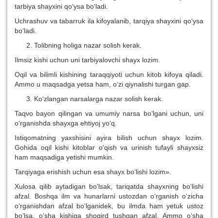
tarbiya shayxini qo‘ysa bo‘ladi.
Uchrashuv va tabarruk ila kifoyalanib, tarqiya shayxini qo‘ysa
bo‘ladi.
Tolibning holiga nazar solish kerak.
Ilmsiz kishi uchun uni tarbiyalovchi shayx lozim.
Oqil va bilimli kishining taraqqiyoti uchun kitob kifoya qiladi.
Ammo u maqsadga yetsa ham, o‘zi qiynalishi turgan gap.
Ko‘zlangan narsalarga nazar solish kerak.
Taqvo bayon qilingan va umumiy narsa bo‘lgani uchun, uni
o‘rganishda shayxga ehtiyoj yo‘q.
Istiqomatning yaxshisini ayira bilish uchun shayx lozim.
Gohida oqil kishi kitoblar o‘qish va urinish tufayli shayxsiz
ham maqsadiga yetishi mumkin.
Tarqiyaga erishish uchun esa shayx bo‘lishi lozim».
Xulosa qilib aytadigan bo‘lsak, tariqatda shayxning bo‘lishi
afzal. Boshqa ilm va hunarlarni ustozdan o‘rganish o‘zicha
o‘rganishdan afzal bo‘lganidek, bu ilmda ham yetuk ustoz
bo‘lsa, o‘sha kishiga shogird tushgan afzal. Ammo o‘sha