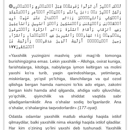
۞لَّيۡسَ ٱلۡبِرَّ أَن تُوَلُّواْ وُجُوهَكُمۡ قِبَلَ ٱلۡمَشۡرِقِ وَٱلۡمَغۡرِبِ
وَلَٰكِنَّ ٱلۡبِرَّ مَنۡ ءَامَنَ بِٱللَّهِ وَٱلۡيَوۡمِ ٱلۡأٓخِرِ وَٱلۡمَلَٰٓئِكَةِ
وَٱلۡكِتَٰبِ وَٱلنَّبِيِّ‍ۧنَ وَءَاتَى ٱلۡمَالَ عَلَىٰ حُبِّهِۦ ذَوِي
ٱلۡقُرۡبَىٰ وَٱلۡيَتَٰمَىٰ وَٱلۡمَسَٰكِينَ وَٱبۡنَ ٱلسَّبِيلِ وَٱلسَّآئِلِينَ
وَفِي ٱلرِّقَابِ وَأَقَامَ ٱلصَّلَوٰةَ وَءَاتَى ٱلزَّكَوٰةَ وَٱلۡمُوفُونَ
بِعَهۡدِهِمۡ إِذَا عَٰهَدُواْۖ وَٱلصَّٰبِرِينَ فِي ٱلۡبَأۡسَآءِ وَٱلضَّرَّآءِ
وَحِينَ ٱلۡبَأۡسِۗ أُوْلَٰٓئِكَ ٱلَّذِينَ صَدَقُواْۖ وَأُوْلَٰٓئِكَ هُمُ
ٱلۡمُتَّقُونَ١٧٧
«Yaxshilik yuzingizni mashriq yoki mag‘rib tomonga
burishingizgina emas. Lekin yaxshilik – Allohga, oxirat kuniga,
farishtalarga, kitobga, nabiylarga iymon keltirgan va molini
yaxshi ko‘ra turib, yaqin qarindoshlarga, yetimlarga,
miskinlarga, yo‘qsil yo‘lchiga, tilanchilarga va qul ozod
qilishga bergan hamda namozni to‘kis ado etgan, zakotni
bergan kishi hamda ahd qilganda, ahdiga vafo qiluvchilar,
yo‘qchilik, qiyinchilik va shiddat vaqtida sabr
qiladiganlarnikidir. Ana o‘shalar sodiq bo‘lganlardir. Ana
o‘shalar, o‘shalargina taqvodorlardir»
(177-
oyat
).
Odatda odamlar yaxshilik matlub ekanligi haqida ixtilof
qilmaydilar, balki yaxshilik nima ekanligi haqida ixtilof qiladilar.
Har kim o‘zining yo‘lini yaxshi deb tushunadi. Yaxshilik