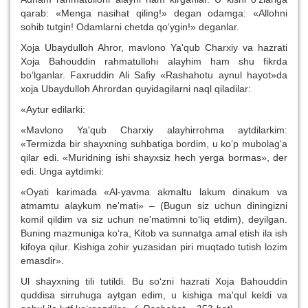
qarab: «Menga nasihat qiling!» degan odamga: «Allohni
sohib tutgin! Odamlarni chetda qo‘ygin!» deganlar.
Xoja Ubaydulloh Ahror, mavlono Ya'qub Charxiy va hazrati
Xoja Bahouddin rahmatullohi alayhim ham shu fikrda
bo‘lganlar. Faxruddin Ali Safiy «Rashahotu aynul hayot»da
xoja Ubaydulloh Ahrordan quyidagilarni naql qiladilar:
«Aytur edilarki:
«Mavlono Ya'qub Charxiy alayhirrohma aytdilarkim:
«Termizda bir shayxning suhbatiga bordim, u ko‘p mubolag‘a
qilar edi. «Muridning ishi shayxsiz hech yerga bormas», der
edi. Unga aytdimki:
«Oyati karimada «Al-yavma akmaltu lakum dinakum va
atmamtu alaykum ne'mati» – (Bugun siz uchun diningizni
komil qildim va siz uchun ne'matimni to‘liq etdim), deyilgan.
Buning mazmuniga ko‘ra, Kitob va sunnatga amal etish ila ish
kifoya qilur. Kishiga zohir yuzasidan piri muqtado tutish lozim
emasdir».
Ul shayxning tili tutildi. Bu so‘zni hazrati Xoja Bahouddin
quddisa sirruhuga aytgan edim, u kishiga ma'qul keldi va