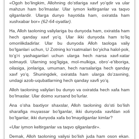
«Ogoh bo‘lingkim, Allohning do‘stlariga xavf yo‘qdir va ular
mahzun ham bo‘lmaslar. Ular iymon keltirganlar va taqvo
qilganlardir. Ularga dunyo hayotida ham, oxiratda ham
xushxabar bor»
(62-64-oyatlar).
Ha, Alloh taoloning valiylariga bu dunyoda ham, oxiratda ham
hech qanday xavf yo‘q. Ular ikki dunyoda ham to‘liq
omonlikdadirlar. Ular bu dunyoda Alloh taologa valiy
bo‘lganlari uchun, U Zotning ko‘rsatmalari bo‘yicha halol-pok,
to‘g‘ri yashaganlari uchun ularga hech narsa xavf-xatar
solmaydi. Ularning sog‘ligiga, mol-mulkiga, obro‘-e'tiboriga,
oilasiga, jonlariga, umuman, hech narsalariga hech qanday
xavf yo‘q. Shuningdek, oxiratda ham ularga do‘zaxning,
undagi azob-uqubatlarning hech qanday xavfi yo‘q.
Alloh taoloning valiylari bu dunyo va oxiratda hech xafa ham
bo‘lmaslar. Ular doimo xursand bo‘lurlar.
Ana o‘sha baxtiyor shaxslar, Alloh taoloning do‘sti bo‘lish
sharafiga muyassar bo‘lganlar, ikki dunyoda xavfdan xoli
bo‘lganlar, ikki dunyoda xafa bo‘lmaydiganlar kimlar?
«Ular iymon keltirganlar va taqvo qilganlardir».
Demak, Alloh taoloning valiysi bo‘lish juda ham oson ekan.