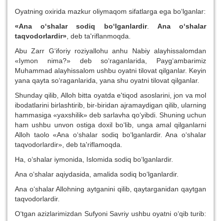
Oyatning oxirida mazkur oliymaqom sifatlarga ega bo‘lganlar:
«Ana o‘shalar sodi
q
bo‘lganlardir
.
Ana o‘shalar
ta
q
vodo
r
lardir»
, deb ta'riflanmoqda.
Abu Zarr G‘iforiy roziyallohu anhu Nabiy alayhissalomdan
«Iymon nima?» deb so‘raganlarida, Payg‘ambarimiz
Muhammad alayhissalom ushbu oyatni tilovat qilganlar. Keyin
yana qayta so‘raganlarida, yana shu oyatni tilovat qilganlar.
Shunday qilib, Alloh bitta oyatda e'tiqod asoslarini, jon va mol
ibodatlarini birlashtirib, bir-biridan ajramaydigan qilib, ularning
hammasiga «yaxshilik» deb sarlavha qo‘yibdi. Shuning uchun
ham ushbu unvon ostiga doxil bo‘lib, unga amal qilganlarni
Alloh taolo «Ana o‘shalar sodiq bo‘lganlardir. Ana o‘shalar
taqvodorlardir», deb ta'riflamoqda.
Ha, o‘shalar iymonida, Islomida sodiq bo‘lganlardir.
Ana o‘shalar aqiydasida, amalida sodiq bo‘lganlardir.
Ana o‘shalar Allohning aytganini qilib, qaytarganidan qaytgan
taqvodorlardir.
O‘tgan azizlarimizdan Sufyoni Savriy ushbu oyatni o‘qib turib: