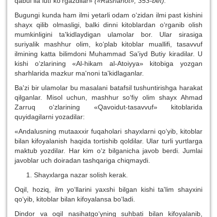
qabul ila lutf ko‘rgazdilar»
(«Rashahot», 353-bet).
Bugungi kunda ham ilmi yetarli odam o‘zidan ilmi past kishini
shayx qilib olmasligi, balki dinni kitoblardan o‘rganib olish
mumkinligini ta'kidlaydigan ulamolar bor. Ular sirasiga
suriyalik mashhur olim, ko‘plab kitoblar muallifi, tasavvuf
ilmining katta bilimdoni Muhammad Sa'iyd Butiy kiradilar. U
kishi o‘zlarining «Al-hikam al-Atoiyya» kitobiga yozgan
sharhlarida mazkur ma'noni ta'kidlaganlar.
Ba'zi bir ulamolar bu masalani batafsil tushuntirishga harakat
qilganlar. Misol uchun, mashhur so‘fiy olim shayx Ahmad
Zarruq o‘zlarining «Qavoidut-tasavvuf» kitoblarida
quyidagilarni yozadilar:
«Andalusning mutaaxxir fuqaholari shayxlarni qo‘yib, kitoblar
bilan kifoyalanish haqida tortishib qoldilar. Ular turli yurtlarga
maktub yozdilar. Har kim o‘z bilganicha javob berdi. Jumlai
javoblar uch doiradan tashqariga chiqmaydi.
Shayxlarga nazar solish kerak.
Oqil, hoziq, ilm yo‘llarini yaxshi bilgan kishi ta'lim shayxini
qo‘yib, kitoblar bilan kifoyalansa bo‘ladi.
Dindor va oqil nasihatgo‘yning suhbati bilan kifoyalanib,