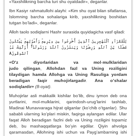
«Yaxshilikning barcha turi shu oyatdadir», deganlar.
Ibn Kasiyr rahmatullohi alayhi: «Kim shu oyat bilan sifatlansa,
Islomning barcha sohalariga kirib, yaxshilikning boshidan
tutgan bo‘ladi», deganlar.
Alloh taolo sodiqlarni Hashr surasida quyidagicha vasf qiladi:
لِلۡفُقَرَآءِ ٱلۡمُهَٰجِرِينَ ٱلَّذِينَ أُخۡرِجُواْ مِن دِيَٰرِهِمۡ وَأَمۡوَٰلِهِمۡ يَبۡتَغُونَ
فَضۡلٗا مِّنَ ٱللَّهِ وَرِضۡوَٰنٗا وَيَنصُرُونَ ٱللَّهَ وَرَسُولَهُۥٓۚ أُوْلَٰٓئِكَ هُمُ
ٱلصَّٰدِقُونَ٨
«O‘z diyorlaridan va mol
-
mulklaridan
judo
q
ilingan
,
A
l
lo
h
dan fazl va Uning roziligini
tilaydigan
h
amda Allo
h
ga va Uning Rasuliga yordam
beradigan fa
q
ir mu
h
ojirlargadir
.
Ana o‘shalar
sodi
q
lardir»
(8-oyat).
Muhojirlar asli makkalik kishilar bo‘lib, dinu iymon deb ona
yurtlarini, mol-mulklarini, qarindosh-urug‘larini tashlab,
Madinai Munavvaraga hijrat qilganlar (ko‘chib o‘tganlar). Shu
sababli ularning ko‘plari miskin, faqirga aylangan edilar. Ular
faqat Alloh beradigan fazlni deb va Uning roziligini topamiz
deb, bu mashaqqatlarga bo‘yin egdilar. Qiyin ahvolga
qaramasdan, Allohning ishi uchun va Payg‘ambarning ishi