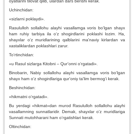
oyatlarini tilovat qilib, ulardan dars berishi kerak.
Uchinchidan:
«sizlarni poklaydi».
Rasululloh sollallohu alayhi vasallamga voris bo‘lgan shayx
ham ruhiy tarbiya ila o‘z shogirdlarini poklashi lozim. Ha,
shayxlar o‘z muridlarining qalblarini ma'naviy kirlardan va
xastaliklardan poklashlari zarur.
To‘rtinchidan:
«u Rasul sizlarga Kitobni – Qur'onni o‘rgatadi».
Binobarin, Nabiy sollallohu alayhi vasallamga voris bo‘lgan
shayx ham o‘z shogirdlariga qur'oniy ta'lim bermog‘i kerak.
Beshinchidan:
«hikmatni o‘rgatadi».
Bu yerdagi «hikmat»dan murod Rasululloh sollallohu alayhi
vasallamning sunnatlaridir. Demak, shayxlar o‘z muridlariga
Sunnati mutohharani ham o‘rgatishlari kerak.
Oltinchidan: