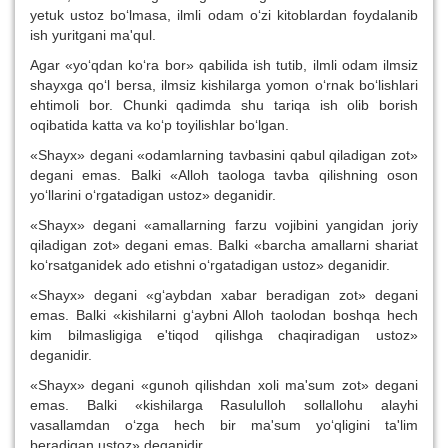
yetuk ustoz bo‘lmasa, ilmli odam o‘zi kitoblardan foydalanib
ish yuritgani ma'qul.
Agar «yo‘qdan ko‘ra bor» qabilida ish tutib, ilmli odam ilmsiz
shayxga qo‘l bersa, ilmsiz kishilarga yomon o‘rnak bo‘lishlari
ehtimoli bor. Chunki qadimda shu tariqa ish olib borish
oqibatida katta va ko‘p toyilishlar bo‘lgan.
«Shayx» degani «odamlarning tavbasini qabul qiladigan zot»
degani emas. Balki «Alloh taologa tavba qilishning oson
yo‘llarini o‘rgatadigan ustoz» deganidir.
«Shayx» degani «amallarning farzu vojibini yangidan joriy
qiladigan zot» degani emas. Balki «barcha amallarni shariat
ko‘rsatganidek ado etishni o‘rgatadigan ustoz» deganidir.
«Shayx» degani «g‘aybdan xabar beradigan zot» degani
emas. Balki «kishilarni g‘aybni Alloh taolodan boshqa hech
kim bilmasligiga e'tiqod qilishga chaqiradigan ustoz»
deganidir.
«Shayx» degani «gunoh qilishdan xoli ma'sum zot» degani
emas. Balki «kishilarga Rasululloh sollallohu alayhi
vasallamdan o‘zga hech bir ma'sum yo‘qligini ta'lim
beradigan ustoz» deganidir.