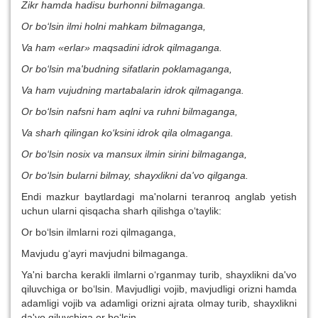
Zikr hamda hadisu burhonni bilmaganga.
Or bo‘lsin ilmi holni mahkam bilmaganga,
Va ham «erlar» maqsadini idrok qilmaganga.
Or bo‘lsin ma'budning sifatlarin poklamaganga,
Va ham vujudning martabalarin idrok qilmaganga.
Or bo‘lsin nafsni ham aqlni va ruhni bilmaganga,
Va sharh qilingan ko‘ksini idrok qila olmaganga.
Or bo‘lsin nosix va mansux ilmin sirini bilmaganga,
Or bo‘lsin bularni bilmay, shayxlikni da'vo qilganga.
Endi mazkur baytlardagi ma'nolarni teranroq anglab yetish
uchun ularni qisqacha sharh qilishga o‘taylik:
Or bo‘lsin ilmlarni rozi qilmaganga,
Mavjudu g‘ayri mavjudni bilmaganga.
Ya'ni barcha kerakli ilmlarni o‘rganmay turib, shayxlikni da'vo
qiluvchiga or bo‘lsin. Mavjudligi vojib, mavjudligi orizni hamda
adamligi vojib va adamligi orizni ajrata olmay turib, shayxlikni
da'vo qiluvchiga or bo‘lsin.