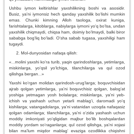
Ushbu iymon keltirishlar yaxshilikning boshi va asosidir.
Busiz, ya'ni iymonsiz hech qanday yaxshilik bo‘lishi mumkin
emas. Chunki kimning Alloh taologa, oxirat kuniga,
farishtalarga, kitoblarga, nabiylarga iymoni yo‘q bo‘lsa, undan
yaxshilik chiqmaydi, chiqsa ham, doimiy bo‘lmaydi, balki biror
sababga bog‘liq bo‘ladi. O‘sha sabab tugasa, yaxshiligi ham
tugaydi.
Mol-dunyosidan nafaqa qilish:
«...molini yaxshi ko‘ra turib, yaqin qarindoshlarga, yetimlarga,
miskinlarga, yo‘qsil yo‘lchiga, tilanchilarga va qul ozod
qilishga bergan...»
Yaxshi ko‘rgan molidan qarindosh-urug‘larga; boquvchisidan
ajrab qolgan yetimlarga, ya'ni boquvchisiz qolgan, balog‘at
yoshiga yetmagan yosh bolalarga; miskinlarga, ya'ni yeb-
ichish va yashash uchun yetarli mablag‘i, daromadi yo‘q
kishilarga; vatangadolarga, ya'ni vatanidan uzoqda nafaqasiz
qolgan odamlarga; tilanchilarga, ya'ni o‘zida yashash uchun
moddiy imkoniyati yo‘qligidan majbur bo‘lib boshqalardan
moddiy yordam so‘raganlarga; qul ozod qilishga, ya'ni xojasi
bilan ma'lum miqdor mablag‘ evaziga ozodlikka chiqishni