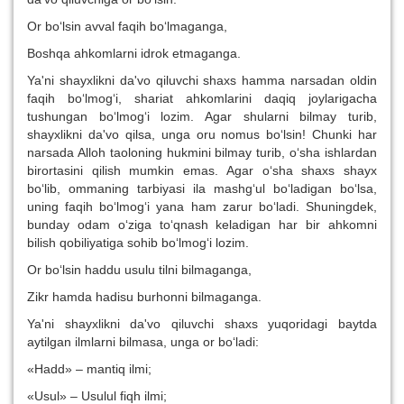
Or bo‘lsin avval faqih bo‘lmaganga,
Boshqa ahkomlarni idrok etmaganga.
Ya'ni shayxlikni da'vo qiluvchi shaxs hamma narsadan oldin
faqih bo‘lmog‘i, shariat ahkomlarini daqiq joylarigacha
tushungan bo‘lmog‘i lozim. Agar shularni bilmay turib,
shayxlikni da'vo qilsa, unga oru nomus bo‘lsin! Chunki har
narsada Alloh taoloning hukmini bilmay turib, o‘sha ishlardan
birortasini qilish mumkin emas. Agar o‘sha shaxs shayx
bo‘lib, ommaning tarbiyasi ila mashg‘ul bo‘ladigan bo‘lsa,
uning faqih bo‘lmog‘i yana ham zarur bo‘ladi. Shuningdek,
bunday odam o‘ziga to‘qnash keladigan har bir ahkomni
bilish qobiliyatiga sohib bo‘lmog‘i lozim.
Or bo‘lsin haddu usulu tilni bilmaganga,
Zikr hamda hadisu burhonni bilmaganga.
Ya'ni shayxlikni da'vo qiluvchi shaxs yuqoridagi baytda
aytilgan ilmlarni bilmasa, unga or bo‘ladi:
«Hadd» – mantiq ilmi;
«Usul» – Usulul fiqh ilmi;