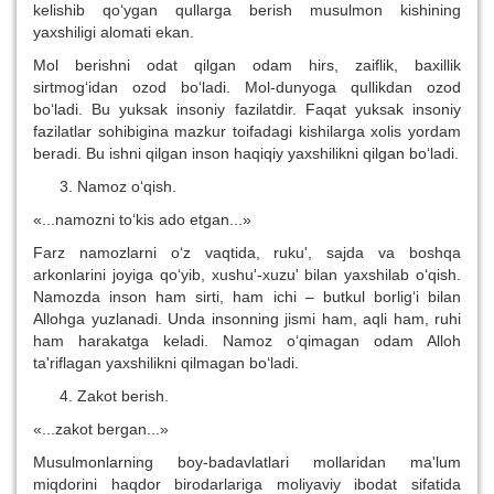
kelishib qo‘ygan qullarga berish musulmon kishining
yaxshiligi alomati ekan.
Mol berishni odat qilgan odam hirs, zaiflik, baxillik
sirtmog‘idan ozod bo‘ladi. Mol-dunyoga qullikdan ozod
bo‘ladi. Bu yuksak insoniy fazilatdir. Faqat yuksak insoniy
fazilatlar sohibigina mazkur toifadagi kishilarga xolis yordam
beradi. Bu ishni qilgan inson haqiqiy yaxshilikni qilgan bo‘ladi.
Namoz o‘qish.
«...namozni to‘kis ado etgan...»
Farz namozlarni o‘z vaqtida, ruku', sajda va boshqa
arkonlarini joyiga qo‘yib, xushu'-xuzu' bilan yaxshilab o‘qish.
Namozda inson ham sirti, ham ichi – butkul borlig‘i bilan
Allohga yuzlanadi. Unda insonning jismi ham, aqli ham, ruhi
ham harakatga keladi. Namoz o‘qimagan odam Alloh
ta'riflagan yaxshilikni qilmagan bo‘ladi.
Zakot berish.
«...zakot bergan...»
Musulmonlarning boy-badavlatlari mollaridan ma'lum
miqdorini haqdor birodarlariga moliyaviy ibodat sifatida