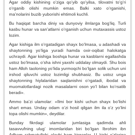
Agar oddiy kishining o‘ziga qo‘yib qo‘yilsa, tilovatni to‘g‘ri
o‘rganib olishi mumkin emas. Balki xato o‘rganishi,
ma'nolarini buzib yuborishi ehtimoli kuchli.
Bu haqiqat barcha diniy va dunyoviy ilmlarga bog‘liq. Turli
kasbu hunar va san'atlarni o‘rganish uchun mutaxassis ustoz
lozim.
Agar kishiga ilm o‘rgatadigan shayx bo‘lmasa, u adashadi va
shaytonning yo‘liga yuradi hamda oxir-oqibat halokatga
uchraydi. Agar kishiga boshqa hunar va kasblarni egallashda
ustoz bo‘lmasa, o‘sha ishni yaxshi uddalay olmaydi. Shu bois
ham Alloh taoloning yo‘lida yurmoqchi bo‘lgan solik uchun uni
irshod qiluvchi ustoz lozimligi shubhasiz. Bu ustoz unga
shaytonning hiylalaridan saqlanishni o‘rgatadi, ibodat va
muomalotlardagi nozik masalalarni oson yo‘l bilan ko‘rsatib
beradi».
Ammo ba'zi ulamolar: «Ilmi bor kishi uchun shayx bo‘lishi
shart emas. Unday odam o‘zi hosil qilgan ilm ila o‘z yo‘lini
topa olishi mumkin», deydilar.
Bunday fikrdagi ulamolar jumlasiga qadimda ahli
tasavvufning ulug‘ imomlaridan biri bo‘lgan Ibrohim ibn
Adham rahmatullohi alayhi ham kirganlar. U kishi o‘zlariga