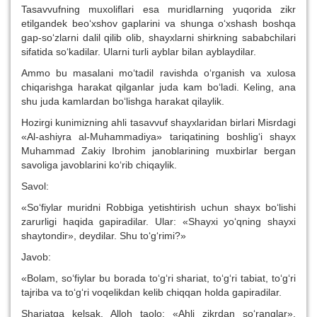
Tasavvufning muxoliflari esa muridlarning yuqorida zikr
etilgandek beo‘xshov gaplarini va shunga o‘xshash boshqa
gap-so‘zlarni dalil qilib olib, shayxlarni shirkning sababchilari
sifatida so‘kadilar. Ularni turli ayblar bilan ayblaydilar.
Ammo bu masalani mo‘tadil ravishda o‘rganish va xulosa
chiqarishga harakat qilganlar juda kam bo‘ladi. Keling, ana
shu juda kamlardan bo‘lishga harakat qilaylik.
Hozirgi kunimizning ahli tasavvuf shayxlaridan birlari Misrdagi
«Al-ashiyra al-Muhammadiya» tariqatining boshlig‘i shayx
Muhammad Zakiy Ibrohim janoblarining muxbirlar bergan
savoliga javoblarini ko‘rib chiqaylik.
Savol:
«So‘fiylar muridni Robbiga yetishtirish uchun shayx bo‘lishi
zarurligi haqida gapiradilar. Ular: «Shayxi yo‘qning shayxi
shaytondir», deydilar. Shu to‘g‘rimi?»
Javob:
«Bolam, so‘fiylar bu borada to‘g‘ri shariat, to‘g‘ri tabiat, to‘g‘ri
tajriba va to‘g‘ri voqelikdan kelib chiqqan holda gapiradilar.
Shariatga kelsak, Alloh taolo: «Ahli zikrdan so‘ranglar»,