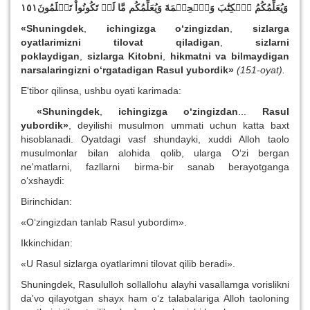
وَيُعَلِّمُكُمُ ٱلۡكِتَٰبَ وَٱلۡحِكۡمَةَ وَيُعَلِّمُكُم مَّا لَمۡ تَكُونُواْ تَعۡلَمُونَ١٥١
«Shuningdek
,
ichingizga o‘zingizdan
,
sizlarga
oyatlarimizni tilovat
q
iladigan
,
sizlarni
poklaydigan
,
sizlarga Kitobni
,
h
ikmatni va bilmaydigan
narsalaringizni o‘rgatadigan Rasul yubordik»
(151-oyat).
E'tibor qilinsa, ushbu oyati karimada:
«Shuningdek
,
ichingizga o‘zingizdan
...
Rasul
yubordik»
, deyilishi musulmon ummati uchun katta baxt
hisoblanadi. Oyatdagi vasf shundayki, xuddi Alloh taolo
musulmonlar bilan alohida qolib, ularga O‘zi bergan
ne'matlarni, fazllarni birma-bir sanab berayotganga
o‘xshaydi:
Birinchidan:
«O‘zingizdan tanlab Rasul yubordim».
Ikkinchidan:
«U Rasul sizlarga oyatlarimni tilovat qilib beradi».
Shuningdek, Rasululloh sollallohu alayhi vasallamga vorislikni
da'vo qilayotgan shayx ham o‘z talabalariga Alloh taoloning