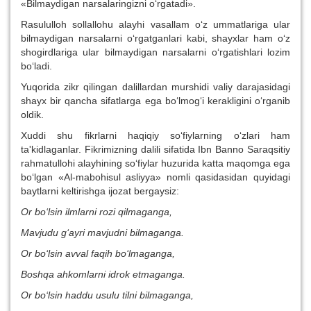
«Bilmaydigan narsalaringizni o‘rgatadi».
Rasululloh sollallohu alayhi vasallam o‘z ummatlariga ular
bilmaydigan narsalarni o‘rgatganlari kabi, shayxlar ham o‘z
shogirdlariga ular bilmaydigan narsalarni o‘rgatishlari lozim
bo‘ladi.
Yuqorida zikr qilingan dalillardan murshidi valiy darajasidagi
shayx bir qancha sifatlarga ega bo‘lmog‘i kerakligini o‘rganib
oldik.
Xuddi shu fikrlarni haqiqiy so‘fiylarning o‘zlari ham
ta'kidlaganlar. Fikrimizning dalili sifatida Ibn Banno Saraqsitiy
rahmatullohi alayhining so‘fiylar huzurida katta maqomga ega
bo‘lgan «Al-mabohisul asliyya» nomli qasidasidan quyidagi
baytlarni keltirishga ijozat bergaysiz:
Or bo‘lsin ilmlarni rozi qilmaganga,
Mavjudu g‘ayri mavjudni bilmaganga.
Or bo‘lsin avval faqih bo‘lmaganga,
Boshqa ahkomlarni idrok etmaganga.
Or bo‘lsin haddu usulu tilni bilmaganga,