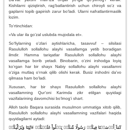
Kishilarni qiziqtirish, rag‘batlantirish uchun chiroyli so‘z va
gaplarni topib gapirish zarur bo‘ladi. Ularni nafratlantirmaslik
lozim.
To‘rtinchidan:
«Va ular ila go‘zal uslubda mujodala et».
So‘fiylarning o‘zlari aytishlaricha, tasavvuf – silsilasi
Rasululloh sollallohu alayhi vasallamga yetib boradigan
ilmdir. Hamma tariqatlar Rasululloh sollallohu alayhi
vasallamga borib yetadi. Binobarin, o‘zini irshodga loyiq
ko‘rgan har bir shayx Nabiy sollallohu alayhi vasallamni
o‘ziga mutlaq o‘rnak qilib olishi kerak. Busiz irshodni da'vo
qilmasa ham bo‘ladi.
Xususan, har bir shayx Rasululloh sollallohu alayhi
vasallamning Qur'oni Karimda zikr etilgan quyidagi
vazifalarining davomchisi bo‘lmog‘i shart.
Alloh taolo Baqara surasida musulmon ummatiga xitob qilib,
Rasululloh sollallohu alayhi vasallamning vazifalari haqida
quyidagilarni aytadi:
كَمَآ أَرۡسَلۡنَا فِيكُمۡ رَسُولٗا مِّنكُمۡ يَتۡلُواْ عَلَيۡكُمۡ ءَايَٰتِنَا وَيُزَكِّيكُمۡ