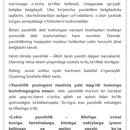
ma'nosiga o‘zicha ta'riflar keltiradi, chegaralar qo‘yadi,
belgilar belgilaydi. Ular ko‘pincha yaxshilikni belgilashda
aqllarini, ota-bobolaridan qolgan urf-odatlarni, o‘zlari yashab
turgan jamiyatdagi o‘lchovlarni tushunadilar.
Birlari yaxshilik deb tushungan narsani boshqalari mutlaqo
yomonlik deb tushunishlari ham mumkin. Demak,
yaxshilikning haqiqatini mazkur hollardan ustin turuvchi jihat
belgilashi kerak.
Islom dinida yaxshilik – Alloh taolo yaxshi degan narsalardir.
Ularning nima ekani yuqoridagi oyatda to‘liq ta'riflab berilgan.
Keling, avval ushbu oyati karimani batafsil o‘rganaylik.
Oyatning boshida Alloh taolo:
«Yaxshilik yuzingizni mashri
q
yoki ma
g‘
rib tomonga
bur
i
shingizgina emas»
, deb, yaxshilik ma'lum bir harakat
yoki gap-so‘zlarni o‘zicha qilish va aytish bilan bo‘lib
qolmasligini ta'kidlamoqda. So‘ngra esa yaxshilik nimaligini
ta'riflashga o‘tib:
«Lekin yaxshilik – Allo
h
ga
,
oxirat
kuniga
,
farishtalarga
,
kitobga
,
nabiylarga iymon
keltirgan va molini yaxshi ko‘ra