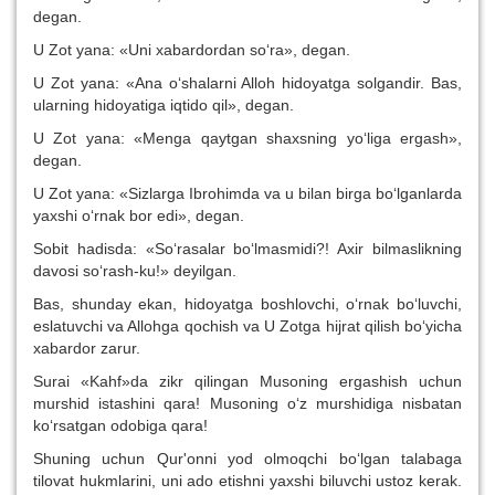
degan.
U Zot yana: «Uni xabardordan so‘ra», degan.
U Zot yana: «Ana o‘shalarni Alloh hidoyatga solgandir. Bas,
ularning hidoyatiga iqtido qil», degan.
U Zot yana: «Menga qaytgan shaxsning yo‘liga ergash»,
degan.
U Zot yana: «Sizlarga Ibrohimda va u bilan birga bo‘lganlarda
yaxshi o‘rnak bor edi», degan.
Sobit hadisda: «So‘rasalar bo‘lmasmidi?! Axir bilmaslikning
davosi so‘rash-ku!» deyilgan.
Bas, shunday ekan, hidoyatga boshlovchi, o‘rnak bo‘luvchi,
eslatuvchi va Allohga qochish va U Zotga hijrat qilish bo‘yicha
xabardor zarur.
Surai «Kahf»da zikr qilingan Musoning ergashish uchun
murshid istashini qara! Musoning o‘z murshidiga nisbatan
ko‘rsatgan odobiga qara!
Shuning uchun Qur'onni yod olmoqchi bo‘lgan talabaga
tilovat hukmlarini, uni ado etishni yaxshi biluvchi ustoz kerak.