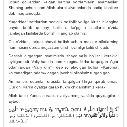
uchun qo‘llaridan kelgan barcha yordamlarini ayamadilar.
Shuning uchun ham Alloh ularni «iymonlarida sodiq kishilar»
deb maqtamoqda.
Yuqoridagi satrlardan sodiqlik so‘fiylik yo‘liga kirish bilangina
paydo bo‘lib qolmay, balki u ko‘pgina sifatlarni o‘zida
jamlagan kishilarda bo‘lishini anglab olamiz.
O‘z-o‘zidan, tariqat shayxi bo‘lish uchun mazkur sifatlarning
hammasini o‘zida mujassam qilish lozimligi kelib chiqadi.
Dastlab o‘rgangan oyatimizda shayx valiy bo‘lishi kerakligi
aytilgan edi. Valiy haqida ham ko‘pgina fikrlar tarqalgan. Agar
odamlardan «Valiy kim?» deb so‘raladigan bo‘lsa, «Karomat
ko‘rsatadigan odam» degan javobni olishimiz turgan gap.
Ammo biz odamlar orasida tarqalgan fikrga qarab emas,
Qur'oni Karim oyatiga qarab hukm chiqarishimiz kerak.
Alloh taolo Yunus surasida valiylarning vasfida quyidagilarni
aytadi:
أَلَآ إِنَّ أَوۡلِيَآءَ ٱللَّهِ لَا خَوۡفٌ عَلَيۡهِمۡ وَلَا هُمۡ يَحۡزَنُونَ٦٢ ٱلَّذِينَ
ءَامَنُواْ وَكَانُواْ يَتَّقُونَ٦٣ لَهُمُ ٱلۡبُشۡرَىٰ فِي ٱلۡحَيَوٰةِ ٱلدُّنۡيَا وَفِي
ٱلۡأٓخِرَةِۚ