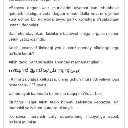
«Shayx» degani «o‘z muridlarini qiyomat kuni shubhasiz
qutqarib oladigan zot» degani emas. Balki «ularni qiyomat
kuni uchun bu dunyoda tayyorgarlik ko‘rishga o‘rgatadigan
ustoz» deganidir.
Bas, shunday ekan, kishilarni tasavvuf ilmiga o‘rgatish uchun
yetuk ustoz lozimdir.
Xo‘sh, tasavvuf ilmidagi yetuk ustoz qanday sifatlarga ega
bo‘lishi kerak?
Alloh taolo Kahf surasida shunday marhamat qiladi:
﴿
وَمَن يُضۡلِلۡ فَلَن تَجِدَ لَهُۥ وَلِيّٗا مُّرۡشِدٗا١٧
﴾
«Kimni zalolatga ketkazsa, uning uchun murshidi valiyni topa
olmassan»
(17-oyat).
Ushbu oyati karimada bir necha daqiq ma'nolar bor.
Birinchisi: agar Alloh taolo birovni zalolatga ketkazsa, uni
murshidi valiy ham qutqara olmaydi.
Ikkinchisi: murshidi valiy odamlarning hidoyatiga sabab
bo‘lishi mumkin.