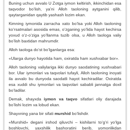
Buning uchun avvalo U Zotga iymon keltirish, ikkinchidan esa
taqvodor bo‘lish, ya'ni Alloh taoloning aytganini qilib,
qaytarganidan qaytib yashash lozim ekan.
Kimning iymonida zarracha xato bo‘lsa yoki Alloh taoloning
ko‘rsatmalari asosida emas, o‘zganing yo‘lida hayot kechirsa
yoxud o‘z-o‘ziga yo‘llanma tuzib olsa, u Alloh taologa valiy
bo‘lish baxtidan mahrumdir.
Alloh taologa do‘st bo‘lganlarga esa:
«Ularga dunyo hayotida ham, oxiratda ham xushxabar bor».
Alloh taoloning valiylariga ikki dunyo saodatining xushxabari
bor. Ular iymonlari va taqvolari tufayli, Alloh taoloning inoyati
ila avvalo bu dunyoda saodatli hayot kechiradilar. Oxiratda
esa xuddi shu iymonlari va taqvolari sababli jannatga doxil
bo‘ladilar.
Demak, shayxda
iymon va ta
q
vo
sifatlari oliy darajada
bo‘lishi lozim va lobud ekan.
Shayxning yana bir sifati
murshid
bo‘lishdir.
«Murshid» degani irshod qiluvchi – kishilarni to‘g‘ri yo‘lga
boshlovchi, yaxshilik bashoratini berib, yomonlikdan