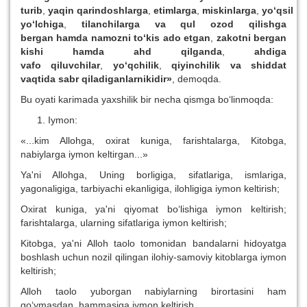
turib
,
ya
q
in
q
arindoshlarga
,
etimlarga
,
miskinlarga
,
yo‘
q
sil
yo‘lchiga
,
tilanchilarga va
q
ul ozod
q
ilishga
bergan
h
amda namozni to‘kis ado etgan
,
zakotni bergan
kishi
h
amda a
h
d
q
ilganda
,
a
h
diga
vafo
q
iluvchilar
,
yo‘
q
chilik
,
q
iyinchilik va shiddat
va
q
tida sabr
q
iladiganlarnikidir»
, demoqda.
Bu oyati karimada yaxshilik bir necha qismga bo‘linmoqda:
Iymon:
«...kim Allohga, oxirat kuniga, farishtalarga, Kitobga,
nabiylarga iymon keltirgan...»
Ya'ni Allohga, Uning borligiga, sifatlariga, ismlariga,
yagonaligiga, tarbiyachi ekanligiga, ilohligiga iymon keltirish;
Oxirat kuniga, ya'ni qiyomat bo‘lishiga iymon keltirish;
farishtalarga, ularning sifatlariga iymon keltirish;
Kitobga, ya'ni Alloh taolo tomonidan bandalarni hidoyatga
boshlash uchun nozil qilingan ilohiy-samoviy kitoblarga iymon
keltirish;
Alloh taolo yuborgan nabiylarning birortasini ham
qo‘ymasdan, hammasiga iymon keltirish.