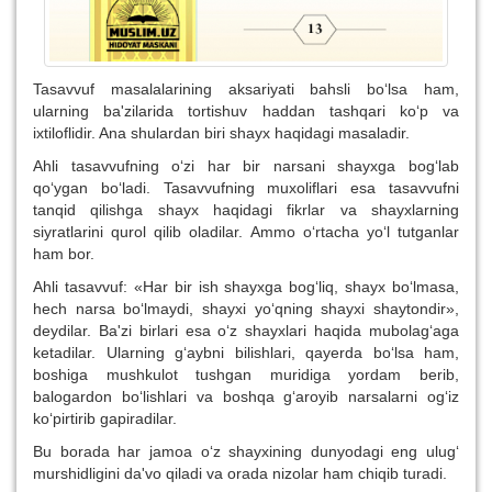
Tasavvuf masalalarining aksariyati bahsli bo‘lsa ham,
ularning ba'zilarida tortishuv haddan tashqari ko‘p va
ixtiloflidir. Ana shulardan biri shayx haqidagi masaladir.
Ahli tasavvufning o‘zi har bir narsani shayxga bog‘lab
qo‘ygan bo‘ladi. Tasavvufning muxoliflari esa tasavvufni
tanqid qilishga shayx haqidagi fikrlar va shayxlarning
siyratlarini qurol qilib oladilar. Ammo o‘rtacha yo‘l tutganlar
ham bor.
Ahli tasavvuf: «Har bir ish shayxga bog‘liq, shayx bo‘lmasa,
hech narsa bo‘lmaydi, shayxi yo‘qning shayxi shaytondir»,
deydilar. Ba'zi birlari esa o‘z shayxlari haqida mubolag‘aga
ketadilar. Ularning g‘aybni bilishlari, qayerda bo‘lsa ham,
boshiga mushkulot tushgan muridiga yordam berib,
balogardon bo‘lishlari va boshqa g‘aroyib narsalarni og‘iz
ko‘pirtirib gapiradilar.
Bu borada har jamoa o‘z shayxining dunyodagi eng ulug‘
murshidligini da'vo qiladi va orada nizolar ham chiqib turadi.