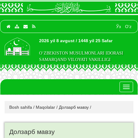
Ўз
O‘z
2026 yil 8 avgust / 1448 yil 25 Safar
O‘ZBEKISTON MUSULMONLARI IDORASI
SAMARQAND VILOYATI VAKILLIGI
Toggl
naviga
Bosh sahifa
/
Maqolalar
/
Долзарб мавзу
/
Долзарб мавзу