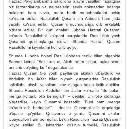
Hazrati Payg‘ambarimiz sallollohu alayhi vasallam faqatgina
o‘z farzandlariga va nevaralarini sevib qolmasdan boshqa
bolalarni ham sevib, mehr berib muhabbatlarini ochiq
ko‘rsatar edilar. Rasululloh Qusam ibn Abbosni ham juda
yaxshi ko‘rara edilar. Qusamni quchoqlariga olib erkalatib
o‘tirara edilar. Bir kuni onalari Luboba Hazrati Qusamni
ko‘tarib Rasulullohni ko‘rgani borgalarida Rasululloh yosh
Qusamni qo‘choqlariga oldilar. Shunda Hazrati Qusam
Rasulullohni kiyimlarini ho‘l qilib qo‘ydi.
Shunda Luboba bolani Rasulullohdan tezlik bilan olganida
Sarvari koinot “Sekinroq ol, Alloh rahm qilgur, bolajonimni
urintirib qo‘yding-ku!” deganakanlar.
Hazrati Qusam 5-6 yosh paytlarida akalari Ubaydullo va
Abdulloh ibn Ja'far bilan o‘ynab yurganlarida Rasululloh
sallollohu alayhi vasallam ulov mingan holda kelib qoldilar.
Shunda Rasululloh Abdulloh ibn Ja'far ko‘rsatib “Bu bolani
menga ko‘tarib olib beringlar!” – dedilar. Uni olib oldilariga
o‘tqazdilar, keyin Qusamni ko‘rsatib: “Buni ham menga
ko‘tarib olib beringlar!” – dedilar. Qusamni olib orqalariga
o‘tqazib qo‘ydilar. Qolaversa u yerda Qusamni akalari
Ubaydulloh ham bor edilar. Lekin Rasululloh hazrati Qusamni
ixtiyor etdilar. Bu ishlaridan ko‘rinib turibdiki, Rasululloh