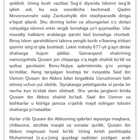
qoldirdi. Uning bosh vazifasi Sug‘d diyorida Islomni targ‘ib
qilish edi, bu esa osonlikcha kechmadi. Qadim
Movorounnahr xalqi Zardushiylik dini otashparaslik diniga
e'tiqod qilardi. Shu dinning kohin va afsungarlari o‘z dinlari
ruhiyatiga islomni erkin singib borishiga yo‘l quymadilar. Ular
maxalliy halklarni arablarga qarshi faol kurashga chorladi.
Biroq Islom qarshiliklarni tabora yengib borib o‘lkaning ichkari
qismini ishg‘ol qila boshladi. Lekin milodiy 677-yil g‘ayri dinlar
shaharga hujum qildilar. Samarqand shahrining
namozgohida Qusam jon chiqariga o‘q tegib shahid bo‘ldi va
qutluq gavdasini Bonu-Nojiya qabristonida g‘or yoniga
ko‘mdilar. Keng tarqalgan boshqa bir rivoyatda Said ibn
Usmon Qusam ibn Abbos bilan birgalikda Usrushonani fath
etmoq uchun yul olishib, Siyrakasga yetishganda ul yerda bir
necha kun to‘xtab dam olishadi. Shu yerda janglarni birida
Qusam ibn Abbos shahid bo‘ladi. Said ibn Usmon va
lashkarlar u kishiga janoza o‘qishib mayit solingan tobutni
shaharga jo‘natadilar.
Asrlar o‘tib Qusam ibn Abbosning qabrlari tepasiga maqbara,
chillaxona, atrofida masjid va xonalar qurilib, Qusam ibn
Abbos majmuasi hosil bo‘ldi. Uning kirish peshtoqida
Muhammad (s.a.v.)ning quyidagi xadislari yozilgan: arab