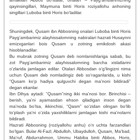
qayinsingillari, Maymuna binti Horis roziyallohu anhoning
singillari Luboba binti Horis bo‘ladilar.
Shuningdek, Qusam ibn Abbosning onalari Luboba binti Horis
Payg‘ambarimiz alayhissalomning nabiralari hazrati Husaynni
emizxganlari bois Qusam u zotning emikdosh akasi
hisoblanadilar.
Bu mubrak zotning Qusam deb nomlanishlariga sabab, bu
zot Payg‘ambarimiz alayhissalomning barcha xislatlarini
o‘zlarida jamlagan edilar. Otalari Abbosdan o‘g‘lingizni nima
uchun Qusam deb nomladingiz deb so‘raganlarida, u kishi
“Qusam ko‘p hadiya qulguvchi degan ma'noni bildiradi”
degan ekanlar.
Ibn Dihya aytadi: “Qusam”ning ikki ma'nosi bor. Birinchisi –
berish, ya'ni ayamasdan ehson qiladigan inson degan
ma'noda bo‘lsa, ikkinchisi, “Qasm” so‘zidan olingan bo‘lib
to‘plash ya'ni o‘zida yaxshiliklarni jamlagan kishi ma'nolarni
bildiradi.
Hazrati Abbosning (roziyallohu anhu) o‘n uchta farzandlari
bo‘lgan. Bular Al-Fazl, Abdulloh, Ubaydulloh, Qusam, Ma'bad,
Ma'ruf, Abdurrahmon, Ummu Habiba binti Abbos, Horis,