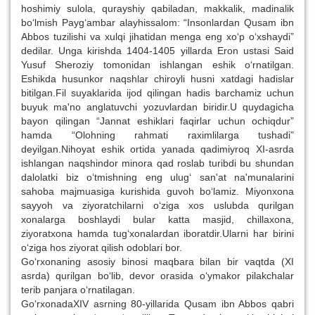
hoshimiy sulola, qurayshiy qabiladan, makkalik, madinalik
bo‘lmish Payg‘ambar alayhissalom: “Insonlardan Qusam ibn
Abbos tuzilishi va xulqi jihatidan menga eng xo‘p o‘xshaydi”
dedilar. Unga kirishda 1404-1405 yillarda Eron ustasi Said
Yusuf Sheroziy tomonidan ishlangan eshik o‘rnatilgan.
Eshikda husunkor naqshlar chiroyli husni xatdagi hadislar
bitilgan.Fil suyaklarida ijod qilingan hadis barchamiz uchun
buyuk ma'no anglatuvchi yozuvlardan biridir.U quydagicha
bayon qilingan “Jannat eshiklari faqirlar uchun ochiqdur”
hamda “Olohning rahmati raximlilarga tushadi”
deyilgan.Nihoyat eshik ortida yanada qadimiyroq XI-asrda
ishlangan naqshindor minora qad roslab turibdi bu shundan
dalolatki biz o‘tmishning eng ulug‘ san'at na'munalarini
sahoba majmuasiga kurishida guvoh bo‘lamiz. Miyonxona
sayyoh va ziyoratchilarni o‘ziga xos uslubda qurilgan
xonalarga boshlaydi bular katta masjid, chillaxona,
ziyoratxona hamda tug‘xonalardan iboratdir.Ularni har birini
o‘ziga hos ziyorat qilish odoblari bor.
Go‘rxonaning asosiy binosi maqbara bilan bir vaqtda (XI
asrda) qurilgan bo‘lib, devor orasida o‘ymakor pilakchalar
terib panjara o‘rnatilagan.
Go‘rxonadaXIV asrning 80-yillarida Qusam ibn Abbos qabri