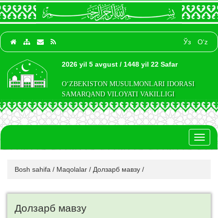
Ўз
O‘z
2026 yil 5 avgust / 1448 yil 22 Safar
O‘ZBEKISTON MUSULMONLARI IDORASI
SAMARQAND VILOYATI VAKILLIGI
Toggl
naviga
Bosh sahifa
/
Maqolalar
/
Долзарб мавзу
/
Долзарб мавзу