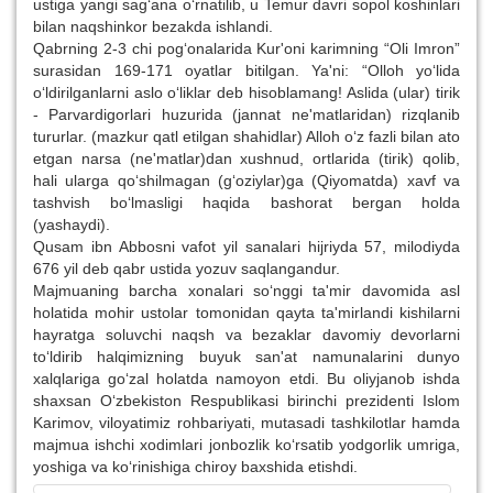
ustiga yangi sag‘ana o‘rnatilib, u Temur davri sopol koshinlari
bilan naqshinkor bezakda ishlandi.
Qabrning 2-3 chi pog‘onalarida Kur'oni karimning “Oli Imron”
surasidan 169-171 oyatlar bitilgan. Ya'ni: “Olloh yo‘lida
o‘ldirilganlarni aslo o‘liklar deb hisoblamang! Aslida (ular) tirik
- Parvardigorlari huzurida (jannat ne'matlaridan) rizqlanib
tururlar. (mazkur qatl etilgan shahidlar) Alloh o‘z fazli bilan ato
etgan narsa (ne'matlar)dan xushnud, ortlarida (tirik) qolib,
hali ularga qo‘shilmagan (g‘oziylar)ga (Qiyomatda) xavf va
tashvish bo‘lmasligi haqida bashorat bergan holda
(yashaydi).
Qusam ibn Abbosni vafot yil sanalari hijriyda 57, milodiyda
676 yil deb qabr ustida yozuv saqlangandur.
Majmuaning barcha xonalari so‘nggi ta'mir davomida asl
holatida mohir ustolar tomonidan qayta ta'mirlandi kishilarni
hayratga soluvchi naqsh va bezaklar davomiy devorlarni
to‘ldirib halqimizning buyuk san'at namunalarini dunyo
xalqlariga go‘zal holatda namoyon etdi. Bu oliyjanob ishda
shaxsan O‘zbekiston Respublikasi birinchi prezidenti Islom
Karimov, viloyatimiz rohbariyati, mutasadi tashkilotlar hamda
majmua ishchi xodimlari jonbozlik ko‘rsatib yodgorlik umriga,
yoshiga va ko‘rinishiga chiroy baxshida etishdi.