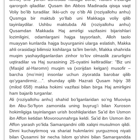
qarorgoh qiladilar. Qusam ibn Abbos Madinada qisqa vaqt
Voliy bo‘lib turadilar. Ikki-uch oy o‘tib Ali (roziyallohu anhu)
Qusmga bir maktub yo‘llab uni Makkaga voliy qilib
tayinlaydilar. Ushbu maktubda Ali (roziyallohu anhu)
Qusamdan Makkada Haj amirligi vazifasini bijarishlari
lozimligini, odamlargani hajga tayyorlash, Alloh taolo
muayyan kunlarda hajga buyurganini ularga eslatish, Makka
ahli orasidagi bilimsiz kishilarga ta'lim berish, Makka shahrida
muqim yashaydiganlardan zinhor to‘lov olmaslik zarurligini
uqtiradilar va Haj surasining 25-oyatini keltiradilar: “Biz uni
(Masjid al-Haromn) muqim va (xorijdan kelgan) musofir –
barcha (mo‘min) insonlar uchun ziyoratda barobar qilib
qo‘ygandirmiz....”. shunday qilib Hazrati Qusam hijriy 38
(milod 658) makka hokimi vazifasi bilan birga Haj amirligini
ham bajarib turganlar.
Ali (roziyallohu anhu) shahid bo‘lganlaridan so‘ng Muoviya
ibn Abu-So‘fiyon zamonida uning buyrug‘i bilan Xuroson
hokimligiga tayinlangan urish boshliqlaridan Sa'id ibn Usmon
ibn Affon ketidan Movorounnahrga keldi. Sa'id ibn Usmon ibn
Affon yarash yo‘lida Samarqandni olib xalqni musulmon qildi.
Dinni kuchaytirmoq va shariat hukmlarini yurguzmoq niyati
bilan Qusamni bir necha Islom qo‘shini bilan Samarqandda