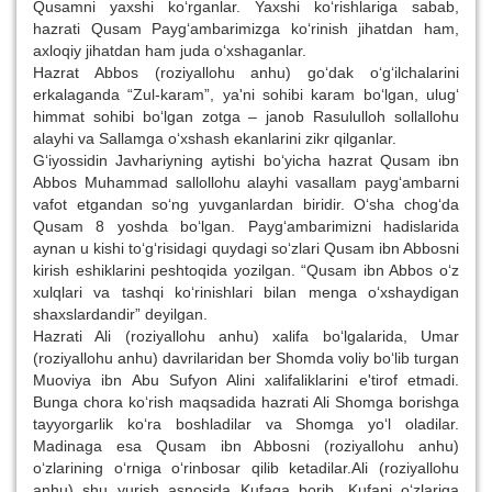
Qusamni yaxshi ko‘rganlar. Yaxshi ko‘rishlariga sabab,
hazrati Qusam Payg‘ambarimizga ko‘rinish jihatdan ham,
axloqiy jihatdan ham juda o‘xshaganlar.
Hazrat Abbos (roziyallohu anhu) go‘dak o‘g‘ilchalarini
erkalaganda “Zul-karam”, ya'ni sohibi karam bo‘lgan, ulug‘
himmat sohibi bo‘lgan zotga – janob Rasululloh sollallohu
alayhi va Sallamga o‘xshash ekanlarini zikr qilganlar.
G‘iyossidin Javhariyning aytishi bo‘yicha hazrat Qusam ibn
Abbos Muhammad sallollohu alayhi vasallam payg‘ambarni
vafot etgandan so‘ng yuvganlardan biridir. O‘sha chog‘da
Qusam 8 yoshda bo‘lgan. Payg‘ambarimizni hadislarida
aynan u kishi to‘g‘risidagi quydagi so‘zlari Qusam ibn Abbosni
kirish eshiklarini peshtoqida yozilgan. “Qusam ibn Abbos o‘z
xulqlari va tashqi ko‘rinishlari bilan menga o‘xshaydigan
shaxslardandir” deyilgan.
Hazrati Ali (roziyallohu anhu) xalifa bo‘lgalarida, Umar
(roziyallohu anhu) davrilaridan ber Shomda voliy bo‘lib turgan
Muoviya ibn Abu Sufyon Alini xalifaliklarini e'tirof etmadi.
Bunga chora ko‘rish maqsadida hazrati Ali Shomga borishga
tayyorgarlik ko‘ra boshladilar va Shomga yo‘l oladilar.
Madinaga esa Qusam ibn Abbosni (roziyallohu anhu)
o‘zlarining o‘rniga o‘rinbosar qilib ketadilar.Ali (roziyallohu
anhu) shu yurish asnosida Kufaga borib, Kufani o‘zlariga