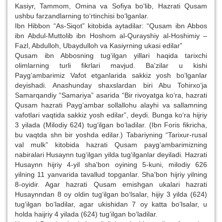
Kasiyr, Tammom, Omina va Sofiya bo‘lib, Hazrati Qusam
ushbu farzandlarning to‘rtinchisi bo‘lganlar.
Ibn Hibbon “As-Siqot” kitobida aytadilar: “Qusam ibn Abbos
ibn Abdul-Muttolib ibn Hoshom al-Qurayshiy al-Hoshimiy –
Fazl, Abdulloh, Ubaydulloh va Kasiyrning ukasi edilar”
Qusam ibn Abbosning tug‘ilgan yillari haqida tarixchi
olimlarning turli fikrlari mavjud. Ba'zilar u kishi
Payg‘ambarimiz Vafot etganlarida sakkiz yosh bo‘lganlar
deyishadi. Anashunday shaxslardan biri Abu Tohirxo‘ja
Samarqandiy “Samariya” asarida “Bir rivoyatga ko‘ra, hazrati
Qusam hazrati Payg‘ambar sollallohu alayhi va sallamning
vafotlari vaqtida sakkiz yosh edilar”, deydi. Bunga ko‘ra hijriy
3 yilada (Milodiy 624) tug‘ilgan bo‘ladilar. (Ibn Foris fikricha,
bu vaqtda shn bir yoshda edilar.) Tabariyning “Tarixur-rusal
val mulk” kitobida hazrati Qusam payg‘ambarimizning
nabiralari Husaynn tug‘ilgan yilda tug‘ilganlar deyiladi. Hazrati
Husaynn hijriy 4-yil sha'bon oyining 5-kuni, milodiy 626
yilning 11 yanvarida tavallud topganlar. Sha'bon hijriy yilning
8-oyidir. Agar hazrati Qusam emishgan ukalari hazrati
Husaynndan 8 oy oldin tug‘ilgan bo‘lsalar, hijiy 3 yilda (624)
tug‘ilgan bo‘ladilar, agar ukishidan 7 oy katta bo‘lsalar, u
holda haijriy 4 yilada (624) tug‘ilgan bo‘ladilar.