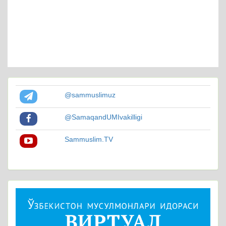
@sammuslimuz
@SamaqandUMIvakilligi
Sammuslim.TV