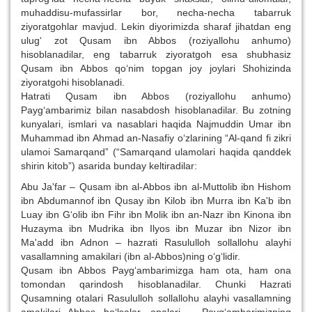
muhaddisu-mufassirlar bor, necha-necha tabarruk
ziyoratgohlar mavjud. Lekin diyorimizda sharaf jihatdan eng
ulug‘ zot Qusam ibn Abbos (roziyallohu anhumo)
hisoblanadilar, eng tabarruk ziyoratgoh esa shubhasiz
Qusam ibn Abbos qo‘nim topgan joy joylari Shohizinda
ziyoratgohi hisoblanadi.
Hatrati Qusam ibn Abbos (roziyallohu anhumo)
Payg‘ambarimiz bilan nasabdosh hisoblanadilar. Bu zotning
kunyalari, ismlari va nasablari haqida Najmuddin Umar ibn
Muhammad ibn Ahmad an-Nasafiy o‘zlarining “Al-qand fi zikri
ulamoi Samarqand” (“Samarqand ulamolari haqida qanddek
shirin kitob”) asarida bunday keltiradilar:
Abu Ja'far – Qusam ibn al-Abbos ibn al-Muttolib ibn Hishom
ibn Abdumannof ibn Qusay ibn Kilob ibn Murra ibn Ka'b ibn
Luay ibn G‘olib ibn Fihr ibn Molik ibn an-Nazr ibn Kinona ibn
Huzayma ibn Mudrika ibn Ilyos ibn Muzar ibn Nizor ibn
Ma'add ibn Adnon – hazrati Rasululloh sollallohu alayhi
vasallamning amakilari (ibn al-Abbos)ning o‘g‘lidir.
Qusam ibn Abbos Payg‘ambarimizga ham ota, ham ona
tomondan qarindosh hisoblanadilar. Chunki Hazrati
Qusamning otalari Rasululloh sollallohu alayhi vasallamning
amakilari Abbos bo‘lsalar, onalari – Payg‘ambarimizning