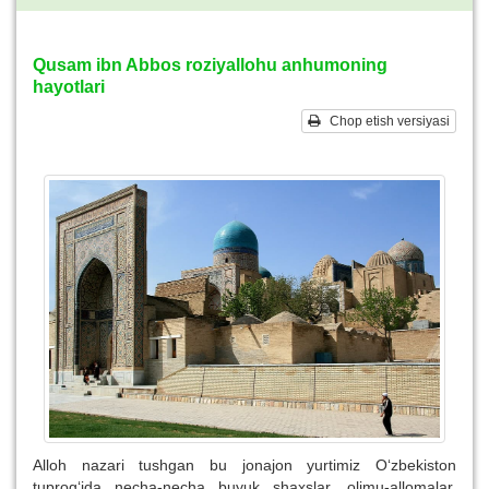
Qusam ibn Abbos roziyallohu anhumoning
hayotlari
Chop etish versiyasi
Alloh nazari tushgan bu jonajon yurtimiz O‘zbekiston
tuprog‘ida necha-necha buyuk shaxslar, olimu-allomalar,