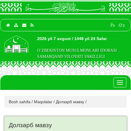
Ўз
O‘z
2026 yil 7 avgust / 1448 yil 24 Safar
O‘ZBEKISTON MUSULMONLARI IDORASI
SAMARQAND VILOYATI VAKILLIGI
Toggl
naviga
Bosh sahifa
/
Maqolalar
/
Долзарб мавзу
/
Долзарб мавзу