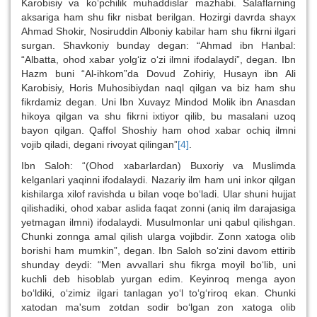
Karobisiy va ko‘pchilik muhaddislar mazhabi. Salaflarning
aksariga ham shu fikr nisbat berilgan. Hozirgi davrda shayx
Ahmad Shokir, Nosiruddin Alboniy kabilar ham shu fikrni ilgari
surgan. Shavkoniy bunday degan: “Ahmad ibn Hanbal:
“Albatta, ohod xabar yolg‘iz o‘zi ilmni ifodalaydi”, degan. Ibn
Hazm buni “Al-ihkom”da Dovud Zohiriy, Husayn ibn Ali
Karobisiy, Horis Muhosibiydan naql qilgan va biz ham shu
fikrdamiz degan. Uni Ibn Xuvayz Mindod Molik ibn Anasdan
hikoya qilgan va shu fikrni ixtiyor qilib, bu masalani uzoq
bayon qilgan. Qaffol Shoshiy ham ohod xabar ochiq ilmni
vojib qiladi, degani rivoyat qilingan”
[4]
.
Ibn Saloh: “(Ohod xabarlardan) Buxoriy va Muslimda
kelganlari yaqinni ifodalaydi. Nazariy ilm ham uni inkor qilgan
kishilarga xilof ravishda u bilan voqe bo‘ladi. Ular shuni hujjat
qilishadiki, ohod xabar aslida faqat zonni (aniq ilm darajasiga
yetmagan ilmni) ifodalaydi. Musulmonlar uni qabul qilishgan.
Chunki zonnga amal qilish ularga vojibdir. Zonn xatoga olib
borishi ham mumkin”, degan. Ibn Saloh so‘zini davom ettirib
shunday deydi: “Men avvallari shu fikrga moyil bo‘lib, uni
kuchli deb hisoblab yurgan edim. Keyinroq menga ayon
bo‘ldiki, o‘zimiz ilgari tanlagan yo‘l to‘g‘riroq ekan. Chunki
xatodan ma'sum zotdan sodir bo‘lgan zon xatoga olib