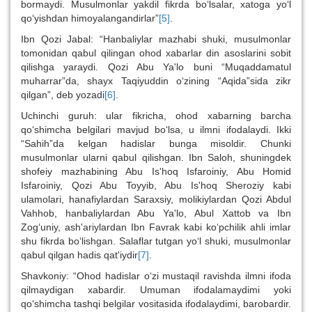
bormaydi. Musulmonlar yakdil fikrda bo‘lsalar, xatoga yo‘l
qo‘yishdan himoyalangandirlar”
[5]
.
Ibn Qozi Jabal: “Hanbaliylar mazhabi shuki, musulmonlar
tomonidan qabul qilingan ohod xabarlar din asoslarini sobit
qilishga yaraydi. Qozi Abu Ya'lo buni “Muqaddamatul
muharrar”da, shayx Taqiyuddin o‘zining “Aqida”sida zikr
qilgan”, deb yozadi
[6]
.
Uchinchi guruh: ular fikricha, ohod xabarning barcha
qo‘shimcha belgilari mavjud bo‘lsa, u ilmni ifodalaydi. Ikki
“Sahih”da kelgan hadislar bunga misoldir. Chunki
musulmonlar ularni qabul qilishgan. Ibn Saloh, shuningdek
shofeiy mazhabining Abu Is'hoq Isfaroiniy, Abu Homid
Isfaroiniy, Qozi Abu Toyyib, Abu Is'hoq Sheroziy kabi
ulamolari, hanafiylardan Saraxsiy, molikiylardan Qozi Abdul
Vahhob, hanbaliylardan Abu Ya'lo, Abul Xattob va Ibn
Zog‘uniy, ash'ariylardan Ibn Favrak kabi ko‘pchilik ahli imlar
shu fikrda bo‘lishgan. Salaflar tutgan yo‘l shuki, musulmonlar
qabul qilgan hadis qat'iydir
[7]
.
Shavkoniy: “Ohod hadislar o‘zi mustaqil ravishda ilmni ifoda
qilmaydigan xabardir. Umuman ifodalamaydimi yoki
qo‘shimcha tashqi belgilar vositasida ifodalaydimi, barobardir.