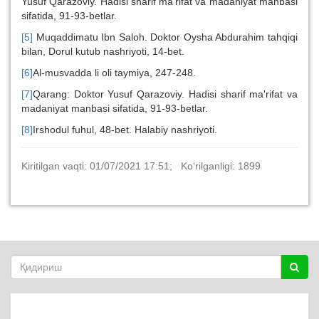
Yusuf Qarazoviy. Hadisi sharif ma'rifat va madaniyat manbasi
sifatida, 91-93-betlar.
[5]
Muqaddimatu Ibn Saloh. Doktor Oysha Abdurahim tahqiqi
bilan, Dorul kutub nashriyoti, 14-bet.
[6]
Al-musvadda li oli taymiya, 247-248.
[7]
Qarang: Doktor Yusuf Qarazoviy. Hadisi sharif ma'rifat va
madaniyat manbasi sifatida, 91-93-betlar.
[8]
Irshodul fuhul, 48-bet. Halabiy nashriyoti.
Kiritilgan vaqti: 01/07/2021 17:51; Ko‘rilganligi: 1899