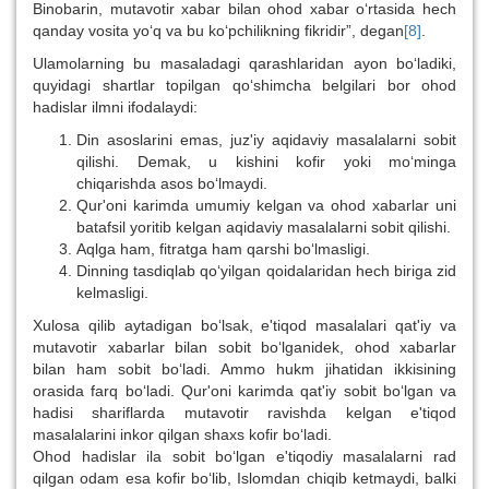
Binobarin, mutavotir xabar bilan ohod xabar o‘rtasida hech
qanday vosita yo‘q va bu ko‘pchilikning fikridir”, degan
[8]
.
Ulamolarning bu masaladagi qarashlaridan ayon bo‘ladiki,
quyidagi shartlar topilgan qo‘shimcha belgilari bor ohod
hadislar ilmni ifodalaydi:
Din asoslarini emas, juz'iy aqidaviy masalalarni sobit
qilishi. Demak, u kishini kofir yoki mo‘minga
chiqarishda asos bo‘lmaydi.
Qur'oni karimda umumiy kelgan va ohod xabarlar uni
batafsil yoritib kelgan aqidaviy masalalarni sobit qilishi.
Aqlga ham, fitratga ham qarshi bo‘lmasligi.
Dinning tasdiqlab qo‘yilgan qoidalaridan hech biriga zid
kelmasligi.
Xulosa qilib aytadigan bo‘lsak, e'tiqod masalalari qat'iy va
mutavotir xabarlar bilan sobit bo‘lganidek, ohod xabarlar
bilan ham sobit bo‘ladi. Ammo hukm jihatidan ikkisining
orasida farq bo‘ladi. Qur'oni karimda qat'iy sobit bo‘lgan va
hadisi shariflarda mutavotir ravishda kelgan e'tiqod
masalalarini inkor qilgan shaxs kofir bo‘ladi.
Ohod hadislar ila sobit bo‘lgan e'tiqodiy masalalarni rad
qilgan odam esa kofir bo‘lib, Islomdan chiqib ketmaydi, balki