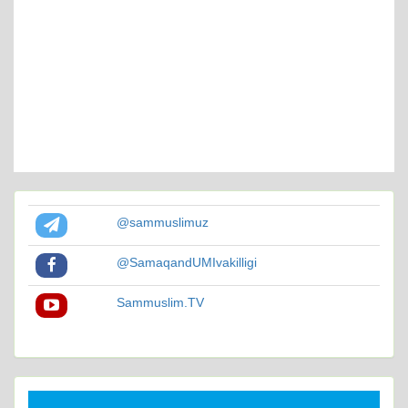
@sammuslimuz
@SamaqandUMIvakilligi
Sammuslim.TV