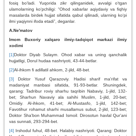
fosiq bo‘ladi. Yuqorida zikr qilinganidek, avvalgi o‘tgan
ulamolarning ko‘pchiligi: “Ohod xabarlar aqiydaviy va fiqhiy
masalarda birdek hujjat sifatida qabul qilinadi, ularning ko‘pi
ilmi yaqiynni ifoda etadi”, deganlar.
A.Ne'matov
Imom Buxoriy xalqaro ilmiy-tadqiqot markazi ilmiy
xodimi
[1]
Doktor Diyab Sulaym. Ohod xabar va uning qanchalik
hujjatligi, Dorul hudaa nashriyoti, 43-44-betlar.
[2]
Al-ihkom fi adillatil ahkom, 2-jild, 48-bet.
[3]
Doktor Yusuf Qarazoviy. Hadisi sharif ma'rifat va
madaniyat manbasi sifatida, 91-93-betlar. Shuningdek,
qarang: Tadribur roviy sharhu taqribin Nabaviy, 1-jild, 132-
bet; Sharhun Navaviy ala sahihi Muslim, 1-jild, 20-bet;
Omidiy. Al-ihkom, 41-bet; Al-Mustasfo, 1-jild, 142-bet;
Favotihur rohamut sharhi musallamus subut, 2-jild, 123-bet;
Doktor Sha'bon Muhammad Ismoil. Dirosotun havlal Qur'ani
vas sunnati, 293-294-bet.
[4]
Irshodul fuhul, 48-bet. Halabiy nashriyoti. Qarang: Doktor