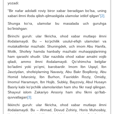
yozadi:
“Bir nafar adolatli roviy biror xabar beradigan bo‘lsa, uning
xabari ilmni ifoda qilish-qilmasligida ulamolar ixtilof qilgan”
[2]
.
Shunga ko‘ra, ulamolar bu masalada uch guruhga
bo‘linishgan:
Birinchi guruh: ular fikricha, ohod xabar mutlaqo ilmni
ifodalamaydi. Bu – ko‘pchilik usulul-efiqh ulamolari va
mutakallimlar mazhabi. Shuningdek, uch imom Abu Hanifa,
Molik, Shofeiy hamda hanbaliy mazhabi muhaqqiqlarining
ham qarashi shudir. Ular nazdida ohod xabar amalni vojib
qiladi, ammo ilmni ifodalamaydi. Qo‘shimcha belgilar
bo‘ladimi yoki yo‘qmi, barobardir. Imom Ibn Uqayl, Ibn
Javziydan, shofeiylarning Navaviy, Abu Bakr Boqilloniy, Abu
Homid Isfaroiniy, Ibn Burhon, Faxriddin Roziy, Omidiy,
Imomul Haramayn, Ibn Hojib, Subkiy, Bayzoviy, Abul Husayn
Basriy kabi ko‘pchilik ulamolaridan ham shu fikr naql qilingan.
Shayxul islom Zakariyo Ansoriy ham shu fikrni qo‘llab-
quvvatlagan
[3]
.
Ikkinchi guruh: ular fikricha, ohod xabar mutlaqo ilmni
ifodalamaydi. Bu – Ahmad, Dovud Zohiriy, Horis Muhosibiy,