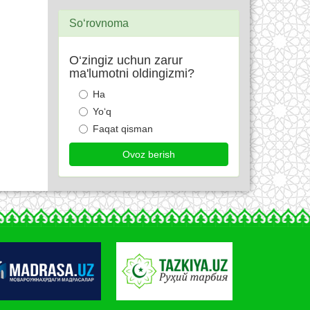
So‘rovnoma
O‘zingiz uchun zarur
ma'lumotni oldingizmi?
Ha
Yo‘q
Faqat qisman