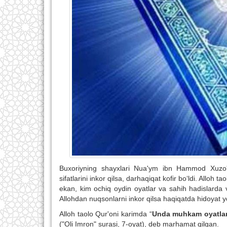
Buxoriyning shayxlari Nua'ym ibn Hammod Xuzo'iy
sifatlarini inkor qilsa, darhaqiqat kofir bo‘ldi. Allo
ekan, kim ochiq oydin oyatlar va sahih hadislarda vo
Allohdan nuqsonlarni inkor qilsa haqiqatda hidoyat yo‘l
Alloh taolo Qur'oni karimda “
Unda muhkam oyatlar 
("Oli Imron" surasi, 7-oyat), deb marhamat qilgan.