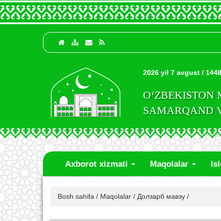
2026 yil 7 avgust / 1448
O‘ZBEKISTON
SAMARQAND VI
Axborot xizmati
Maqolalar
Is
Bosh sahifa
/
Maqolalar
/
Долзарб мавзу
/