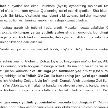
hobih
oyatlar bor ekan. Muhkam (oydin) oyatlarning ma'nolari ra
a'ni o‘sha muhkam oyatlar Qur'onning aslini tashkil qiladilar. Shu bilan
ih (bir-biriga o‘xshash) ma'nolarni bildiradigan, turlicha ma'noga 
oz bo‘lib, kishilarning iymonini sinashga xizmat qiladilar.
nosi)ga qarab ish tutishni iroda qiladi. Masalan, soxta salafiylar Q
arakatlanib turgan yerga yuttirib yuborishidan omonda bo‘lding
osiga qarab, Alloh taoloni osmonda, deb aytishadi. Ahli sunna valjamoa
ing fikrlariga dalil qiladilar.
rnatilgan qoida-qonun mavjud bo‘lib, to‘g‘ridan to‘g‘ri hamma muta
ar zohiriy ma'no Allohning Zotiga loyiq bo‘lmaydigan ma'no bo‘lsa, All
ha kalomning o‘zida bo‘lgan ma'noga o‘tiladi. Bu ma'noni teran nazar so
an: Qur'oni karimda:
“Va Biz unga jon tomiridan yaqinmiz”
(Qof sura
ng zohiriga ko‘ra
“Alloh O‘z Zoti ila bandaning jon, ya'ni qon tomiri
ish Allohning Zotiga loyiq bo‘lmaydi. Demak, Alloh bandaga Zoti ila
. Ya'ni, Alloh taolo ilm sifati ila bandaning ahvolini biluvchi, bandaning 
a Allohning zotiga hamda sifatlariga dalolat qiladigan ma'no bor. Bu
 turgan yerga yuttirib yuborishidan omonda bo‘ldingizmi?”
(Mulk s
ladi. Zoti bilan osmonning ichiga kirib olishi zotiga noloyiq bo‘lgani