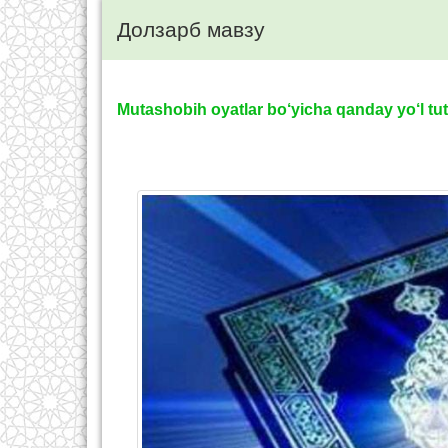
Долзарб мавзу
Mutashobih oyatlar bo‘yicha qanday yo‘l tut