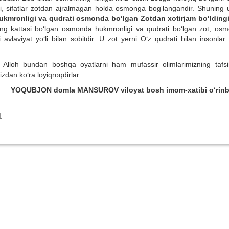
a'ni, sifatlar zotdan ajralmagan holda osmonga bog‘langandir. Shuning 
ukmronligi va qudrati osmonda bo‘lgan Zotdan xotirjam bo‘lding
rning kattasi bo‘lgan osmonda hukmronligi va qudrati bo‘lgan zot, os
laviyat yo‘li bilan sobitdir. U zot yerni O‘z qudrati bilan insonlar 
Alloh bundan boshqa oyatlarni ham mufassir olimlarimizning tafsir
zdan ko‘ra loyiqroqdirlar.
YOQUBJON domla MANSUROV viloyat bosh imom-xatibi o‘rinb
1