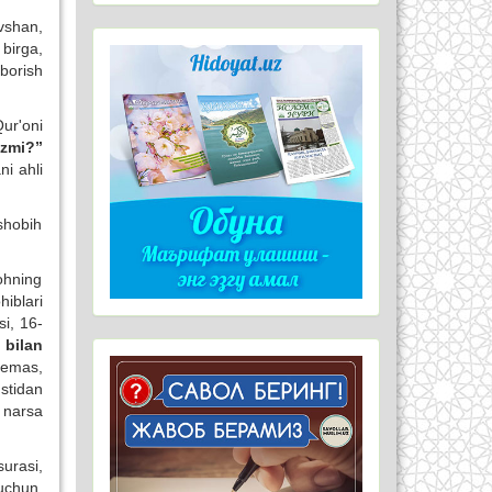
vshan,
 birga,
borish
ur'oni
izmi?”
ni ahli
shobih
ohning
hiblari
si, 16-
 bilan
 emas,
ustidan
 narsa
urasi,
 uchun,