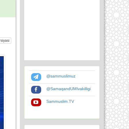
siyasi
@sammuslimuz
@SamaqandUMIvakilligi
Sammuslim.TV