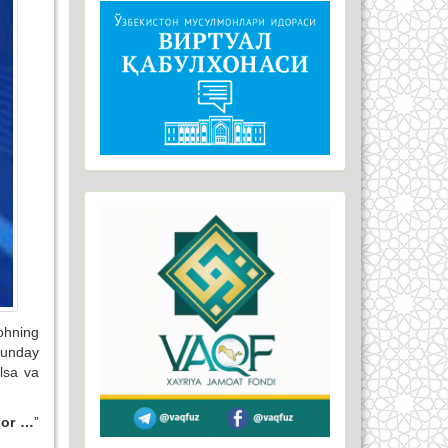
ohning
Shunday
ilsa va
bor …
”