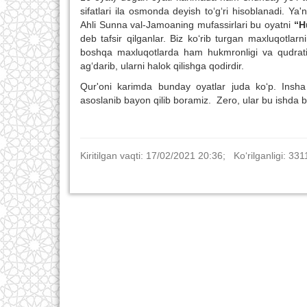
sifatlari ila osmonda deyish to‘g‘ri hisoblanadi. Y
Ahli Sunna val-Jamoaning mufassirlari bu oyatni
“H
deb tafsir qilganlar. Biz ko‘rib turgan maxluqotla
boshqa maxluqotlarda ham hukmronligi va qudrati av
ag‘darib, ularni halok qilishga qodirdir.
Qur'oni karimda bunday oyatlar juda ko‘p. Insha 
asoslanib bayon qilib boramiz. Zero, ular bu ishda bi
Kiritilgan vaqti: 17/02/2021 20:36; Ko‘rilganligi: 331