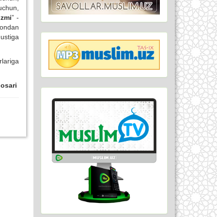
uchun,
izmi
” -
mondan
ustiga
lariga
osari