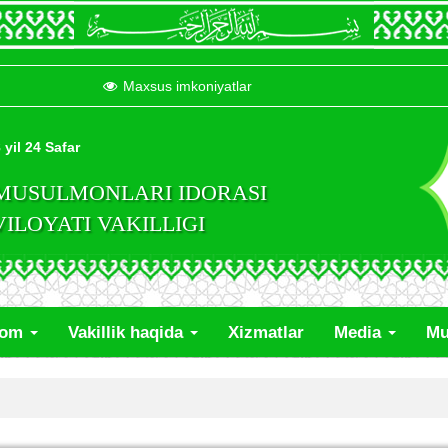
Maxsus imkoniyatlar
 yil 24 Safar
 MUSULMONLARI IDORASI
LOYATI VAKILLIGI
lom
Vakillik haqida
Xizmatlar
Media
Mu