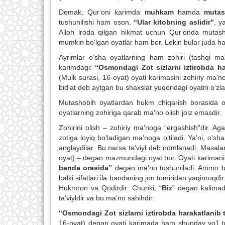
Demak, Qur'oni karimda
muhkam
hamda
mutas
tushunilishi ham oson.
“Ular kitobning aslidir”
, y
Alloh iroda qilgan hikmat uchun Qur'onda mutashob
mumkin bo‘lgan oyatlar ham bor. Lekin bular juda ham 
Ayrimlar o‘sha oyatlarning ham zohiri (tashqi ma'
karimdagi:
“
Osmondagi Zot sizlarni iztirobda h
(Mulk surasi, 16-oyat) oyati karimasini zohiriy ma'n
bid'at deb aytgan bu shaxslar yuqoridagi oyatni o‘zlarin
Mutashobih oyatlardan hukm chiqarish borasida o‘
oyatlarning zohiriga qarab ma'no olish joiz emasdir.
Zohirini olish – zohiriy ma'noga “ergashish”dir. Ag
zotiga loyiq bo‘ladigan ma'noga o‘tiladi. Ya'ni, o‘s
anglaydilar. Bu narsa ta'viyl deb nomlanadi. Masal
oyat) – degan mazmundagi oyat bor. Oyati karimani
banda orasida”
degan ma'no tushuniladi. Ammo bu 
balki sifatlari ila bandaning jon tomiridan yaqinroqdir
Hukmron va Qodirdir. Chunki, “
Biz
” degan kalimad
ta'viyldir va bu ma'no sahihdir.
“
Osmondagi Zot sizlarni iztirobda harakatlanib
16-oyat) degan oyati karimada ham shunday yo‘l tuti