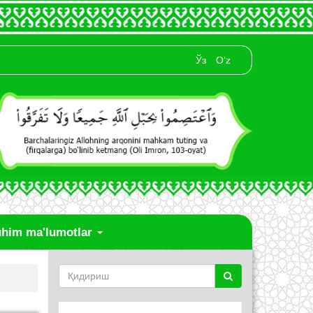
Ўз
O‘z
him ma'lumotlar