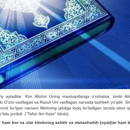
 aytadilar: Kim Allohni Uning maxluqotlariga o‘xshatsa, kimki All
h taolo O‘zini vasflagan va Rasuli Uni vasflagan narsada tashbeh yo‘qdir. 
rid bo‘lgan narsani Allohning jaloliga loyiq bo‘ladigan tarzda isbot q
ida yuribdi (“Tafsir Ibn Kasir” kitobi).
ham bor va ular kitobning aslidir va mutashobih
(oyat)
lar ham 